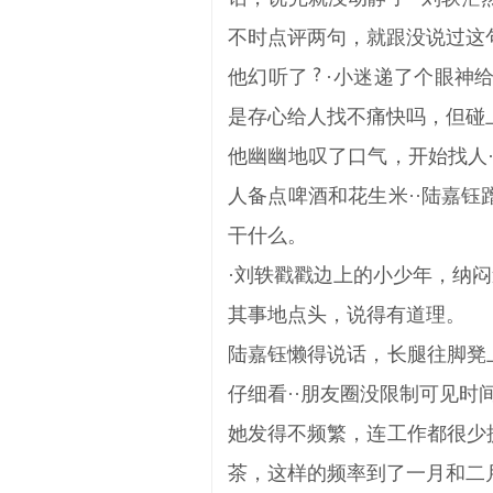
不时点评两句，就跟没说过这
他幻听了
·小迷递了个眼神给
是存心给人找不痛快吗，但碰
他幽幽地叹了口气，开始找人
人备点啤酒和花生米··陆嘉
干什么。
·刘轶戳戳边上的小少年，纳
其事地点头，说得有道理。
陆嘉钰懒得说话，长腿往脚凳
仔细看··朋友圈没限制可见时
她发得不频繁，连工作都很少
茶，这样的频率到了一月和二