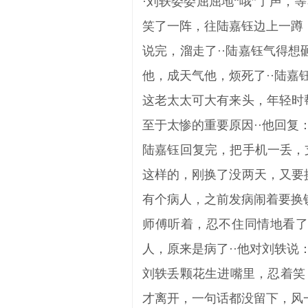
·刘轶委委屈屈地“哦”了声，
笑了一阵，往陆嘉钰边上一蹲
说完，溜走了··陆嘉钰气得
他，成天气他，烦死了··陆
这老太太可大有来头，年轻时
至于太惨的重要原因··他回复
陆嘉钰回复完，把手机一丢，
这样的，刚换了没两天，又要
有个病人，之前发病闹着要换
师傅听着，忍不住同情地看了
人，原来是病了··他对刘轶说
刘轶丢颗花生进嘴里，忍着笑
才离开，一句话都没留下，风