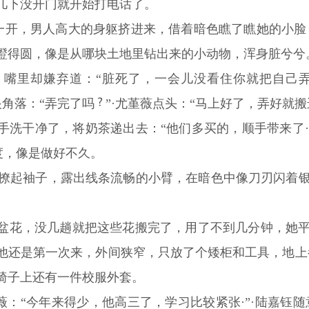
几下没开门就开始打电话了。
门一开，男人高大的身躯挤进来，借着暗色瞧了瞧她的小
瞪得圆，像是从哪块土地里钻出来的小动物，浑身脏兮兮
嘴里却嫌弃道：“脏死了，一会儿没看住你就把自己弄得
眼角落：“弄完了吗
”·尤堇薇点头：“马上好了，弄好就搬
手洗干净了，将奶茶递出去：“他们多买的，顺手带来了·
度，像是做好不久。
地撩起袖子，露出线条流畅的小臂，在暗色中像刀刃闪着银
盆花，没几趟就把这些花搬完了，用了不到几分钟，她平
他还是第一次来，外间狭窄，只放了个矮柜和工具，地上
椅子上还有一件校服外套。
堇薇：“今年来得少，他高三了，学习比较紧张·”·陆嘉钰