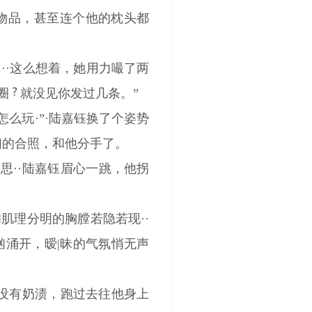
物品，甚至连个他的枕头都
··这么想着，她用力嘬了两
圈
就没见你发过几条。”
怎么玩·”·陆嘉钰换了个姿势
们的合照，和他分手了。
思··陆嘉钰眉心一跳，他拐
肌理分明的胸膛若隐若现··
汹涌开，暧|昧的气氛悄无声
上没有奶渍，跑过去往他身上