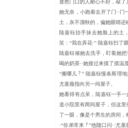
显然门口的人耐心不好，敲了
她无奈，小跑着去开了门··
土，灰不溜秋的，偏她眼睛还
陆嘉钰抬手抹去她脸上的土，
笑：“我在弄花·”·陆嘉钰扫了
陆嘉钰催她去洗手，盯着她把
喝的奶茶··她接过来摸了摸温
“搬哪儿
”·陆嘉钰慢条斯理
尤堇薇指向另一间屋子。
她看得有点呆，陆嘉钰一手一
道小院里有两间屋子，但这里
了一眼，像是个男生的房间，
·“你弟常来
”他随口问··尤