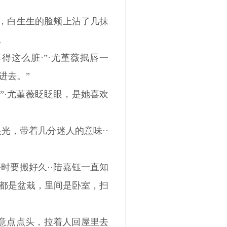
脸，白生生的脸颊上沾了几抹
。
这么脏·”·尤堇薇抿唇一
进去。”
”·尤堇薇眨眨眼，是她喜欢
光，带着几分迷人的意味··
时要搬好久··陆嘉钰一直知
都是盆栽，里间是卧室，扫
随意点点头，拉着人回屋里去