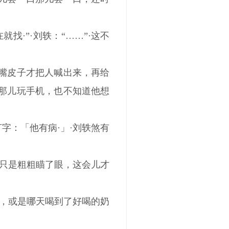
找·”·刘轶：“……”·这不
了嘴皮子才把人喊出来，再给
在那儿玩手机，也不知道他想
打字：「他有病·」·刘轶煞有
只是粗粗瞄了眼，这会儿才
，或是哪天喝到了好喝的奶