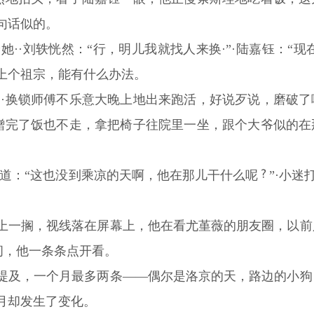
句话似的。
她··刘轶恍然：“行，明儿我就找人来换·”·陆嘉钰：“现在就
上个祖宗，能有什么办法。
··换锁师傅不乐意大晚上地出来跑活，好说歹说，磨破
钰蹭完了饭也不走，拿把椅子往院里一坐，跟个大爷似的
闷道：“这也没到乘凉的天啊，他在那儿干什么呢
”·小迷
上一搁，视线落在屏幕上，他在看尤堇薇的朋友圈，以前
间，他一条条点开看。
提及，一个月最多两条——偶尔是洛京的天，路边的小狗
月却发生了变化。