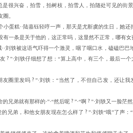
她总是很兴奋，拍雪，拍树枝，拍雪人，拍随处可见的街景
友圈。
个小蛋糕··陆嘉钰轻哼一声，那天是尤靳虞的生日，她还
没有一条是关于他的，这正常吗，这显然不正常，哪有女
地喊··刘轶被这语气吓得一个激灵，咽了咽口水，磕磕巴巴
朋友
”·刘轶仔细想了想：“算上高中，有三个，最后一
朋友圈里发吗
”·刘轶：“当然了，不但自己发，还让
的兄弟就有那样的·”·“然后呢
”·“啊
”·刘轶又一脸茫
发的兄弟，和他女朋友现在怎么样了
”·刘轶“哦”了声：“