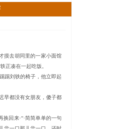
索
了才摸去胡同里的一家小面馆
刘轶正凑在一起吃饭。
再踢踢刘轶的椅子，他立即起
，迟早都没有女朋友，傻子都
换回来·”·简简单单的一句
这儿尝一口那儿尝一口，还时