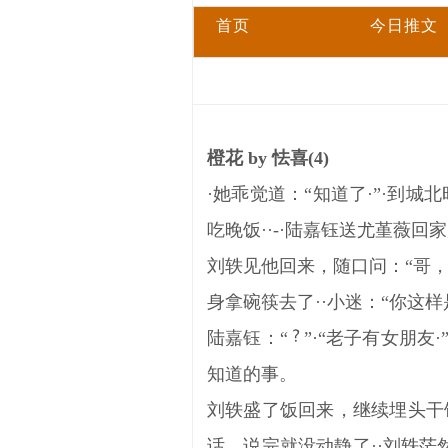
首页
今日推文
橙花 by 怯喜(4)
·她乖觉道：“知道了·”·到
吃晚饭··-·陆嘉钰送尤堇薇
刘轶见他回来，随口问：“哥
身拿碗筷去了··小迷：“你这
陆嘉钰：“
”·“老子有女朋
知道的事。
刘轶盛了饭回来，继续埋头干
话，说完就没动静了··刘轶