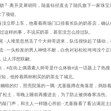
锁
·离开灵犀胡同，陆嘉钰径直去了陆氏旗下一家珠宝
拿了项链。
嘉钰没立即上车，他看着商场门口排着长队的奶茶店，确
做过这样的事，不说买奶茶，甚至没怎么排过队。
尾··人堆里忽然丢了个大帅哥进来，队伍很快起了骚动
流··一头粉发的男人神情不耐，白色衬衫松松垮垮没个
，让人浮想联翩。
很快，#在街上偶遇素人帅哥是什么体验#这一话题上了热
无所知，他拎着两杯刚买的奶茶去了城北。
了盏幽暗的灯，照亮院落的一隅··尤堇薇蹲在角落里，捣鼓
了松土，等晚上睡前再搬进去，为了防止被倒春寒冻伤。
律的敲门声，和主人一样随心所欲··尤堇薇看了看沾满泥