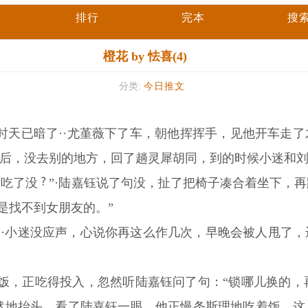
排行
完本
搜
橙花 by 怯喜(4)
分类:
今日推文
城北时天已暗了··尤堇薇下了车，朝他挥挥手，见他开车走
回家后，没去别的地方，回了趟灵犀胡同，到的时候小迷和
，吃了没
”·陆嘉钰说了句没，扯了把椅子凑合着坐下，
样是找不到女朋友的。”
友·”·小迷没应声，心说你再这么作几次，早晚会被人甩了
饭，正吃得投入，忽然听陆嘉钰问了句：“锁哪儿换的，再
茫然地抬头，看了陆嘉钰一眼，他正慢条斯理地吃着饭，