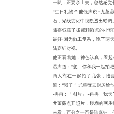
一趴，正要亲上去，忽然感觉
“生日礼物·”·他低声说··
石，光线变化中隐隐透出粉调
陆嘉钰拨了拨那颗微凉的小葫
最好·因为做工复杂，晚了两天
陆嘉钰对视。
他正看着她，神色认真，看起
温声道：“想，你和我一起拍
两人靠在一起拍了几张，陆嘉
道：“饿了·”·尤堇薇去厨房
-冉冉：「图片」·-冉冉：我
尤堇薇点开照片，模糊的画质
来看，百分之一百是陆嘉钰，