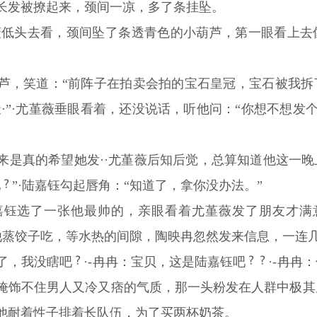
长发被撩起来，颈间一凉，多了条挂坠。
尤堇薇低头去看，颈间坠了条透青色的小葫芦，第一眼看上
。
芦，笑道：“前阵子在拍卖会拍的宝石皇冠，宝石被我拆
·”·尤堇薇垂眼看着，还没说话，听他问：“你想不想发
来是真的希望她发··尤堇薇后知后觉，总算知道他这一
吧
”·陆嘉钰勾起唇角：“知道了，拿你没办法。”
钰选了一张他最帅的，亲眼看着尤堇薇发了朋友才满意
给他蒸饺子吃，等水热的间隙，陶映冉忽然发来信息，一连
天了，我没瞎吧
·-冉冉：宝贝，这是陆嘉钰吧
·-冉冉
掩饰不住男人又冷又痞的气质，那一头粉发在人群中极其
他耐着性子排着长队伍，为了买两杯奶茶。