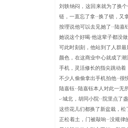
刘轶纳闷，这回来就为了换个
链，一直忘了拿··换了锁，又
按理说他可以去见她了··陆
她说这个好喝·他这辈子都没
可此时刻刻，他站到了人群最
颜色，在这商业中心就成了潮
手机，灵活修长的指尖跳动着
不少人偷偷拿出手机拍他··
陆嘉钰··陆嘉钰本人对此一
-·城北，胡同小院··院里点
这些花儿们都换了新盆栽，松
正松着土，门被敲响··没规