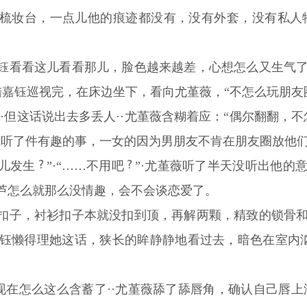
梳妆台，一点儿他的痕迹都没有，没有外套，没有私人
钰看看这儿看看那儿，脸色越来越差，心想怎么又生气了
”陆嘉钰巡视完，在床边坐下，看向尤堇薇，“不怎么玩朋友
·但这话说出去多丢人··尤堇薇含糊着应：“偶尔翻翻，不
我听了件有趣的事，一女的因为男朋友不肯在朋友圈放他
儿发生
”·“……不用吧
”·尤堇薇听了半天没听出他的意
芦怎么就那么没情趣，会不会谈恋爱了。
扣子，衬衫扣子本就没扣到顶，再解两颗，精致的锁骨和
嘉钰懒得理她这话，狭长的眸静静地看过去，暗色在室内
他现在怎么这么含蓄了··尤堇薇舔了舔唇角，确认自己唇