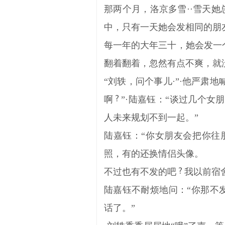
那两个月，洛京多雪··雪天
中，只有一天她会发相同的朋
每一年的大年三十，她会发一
翻着翻着，忽然有点不爽，就
“刘轶，问个事儿·”·他严肃
啊
”·陆嘉钰：“谈过几个女
人未来规划不到一起。”
陆嘉钰：“你女朋友会把你往
照，有的还换情侣头像。
不过也有不发的吧
我以前宿舍
陆嘉钰不耐烦地问：“你那不
话了。”