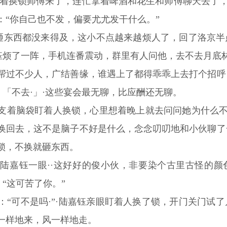
等着换锁师傅来了，连忙拿着啤酒和花生和师傅聊天去了，
：“你自己也不发，偏要尤尤发干什么。”
想砸东西都没来得及，这小不点越来越烦人了，回了洛京
嘉钰烦了一阵，手机连番震动，群里有人问他，去不去月底
帮过不少人，广结善缘，谁遇上了都得乖乖上去打个招呼
：「不去·」·这些宴会最无聊，比应酬还无聊。
支着脑袋盯着人换锁，心里想着晚上就去问问她为什么不
换回去，这不是脑子不好是什么，念念叨叨地和小伙聊了
锁，不换就砸东西。
陆嘉钰一眼··这好好的俊小伙，非要染个古里古怪的颜
：“这可苦了你。”
：“可不是吗·”·陆嘉钰亲眼盯着人换了锁，开门关门试
一样地来，风一样地走。