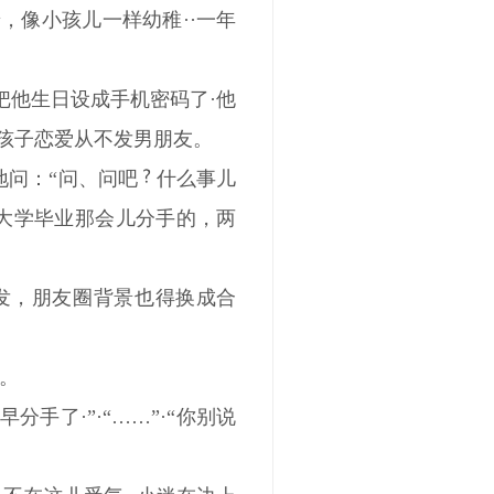
，像小孩儿一样幼稚··一年
把他生日设成手机密码了·他
孩子恋爱从不发男朋友。
地问：“问、问吧
什么事儿
个大学毕业那会儿分手的，两
我发，朋友圈背景也得换成合
然。
早分手了·”·“……”·“你别说