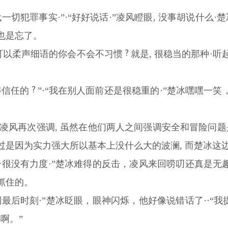
一切犯罪事实·”·“好好说话·”凌风瞪眼, 没事胡说什么
也是忘了。
也可以柔声细语的你会不会不习惯
就是, 很稳当的那种·听
得信任的
”·“我在别人面前还是很稳重的·”楚冰嘿嘿一
”凌风再次强调, 虽然在他们两人之间强调安全和冒险问
过是因为实力强大所以基本上没什么大的波澜, 而楚冰这
很没有力度·”楚冰难得的反击，凌风来回唠叨还真是无趣
抓住的。
最后时刻·”楚冰眨眼，眼神闪烁，他好像说错话了··“
啊。”