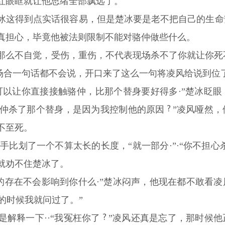
红眼眶就让他思绪全部飘远了。
冰这得到点实话很容易，但是楚冰要是老不把自己的生命
真担心，毕竟他被法则限制不能对骆仲做些什么。
那么不自觉，受伤，重伤，不代表现场杀不了你就让你死不
正场合一句话都不会说，开口来了这么一句将凌风给说到位
可以让你直接接触骆仲，比那个替身要好得多·”楚冰眨
要骆仲杀了那个替身，是因为我控制他的原因
”凌风哑然
不至死。
拿手比划了一个不算太长的长度，“就一部分·”·“你不担
就劝不住楚冰了。
隶的存在不会影响到你什么·”楚冰闷声，他现在都不敢看
症的时候我就问过了。”
解释一下··“我冤枉你了
”凌风还真是忘了，那时候他