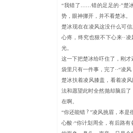
“我错了……错的足足的·”
势，眼神挪开，并不看楚冰。
楚冰现在在凌风这没什么可信
心疼，终究也狠不下心来··
光。
这一下把楚冰给吓住了，刚才
袋里只有一件事，完了··“凌
楚冰扶着凌风膝盖，看着凌风
法和愿望此时全然抛却脑后了
在啊。
“你还能错
”凌风挑眉，本是
心酸·“你计划周全，有后路