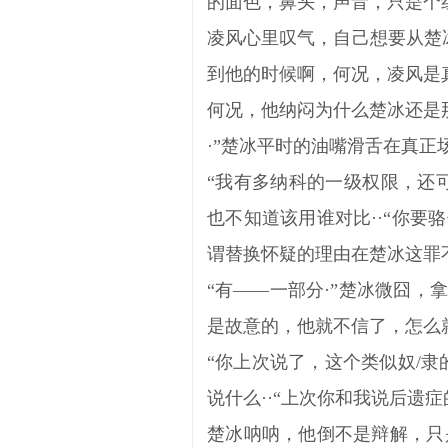
的面色，鼻头，声音，只是个
凌风心里叹气，自己想要从楚
到他的时候啊，何况，凌风是
何况，他纳闷为什么楚冰还是
·”楚冰平时的油嘴滑舌在真
“我有多纳科的一级权限，还
也不知道该用谁对比··“你
谓替换怀疑的理由在楚冰这罪
“有——一部分·”楚冰微囧，
是故意的，他就不信了，怎么
“你上次说了，这个类似奴/
说什么··“上次你和我说后遗
楚冰呐呐，他倒不是辩解，只是