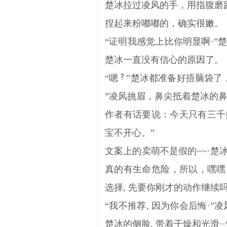
楚冰拉过凌风的手，用指腹磨
捏起来粉嘟嘟的，确实很嫩。
“证明我感觉上比你明显啊·
楚冰一直没有信心的原因了。
“嗯
”楚冰都准备好捂脑袋了
”凌风挑眉，鼻尖抵着楚冰的鼻
作者有话要说：今天只有三千撒
宝不开心。”
文案上的卖萌不是假的~~·
真的有生命危险，所以，嘿嘿
选择, 先要你刚才的动作继续
“我不推荐, 因为你会后悔·
楚冰的侧脸, 带着干燥和光滑·