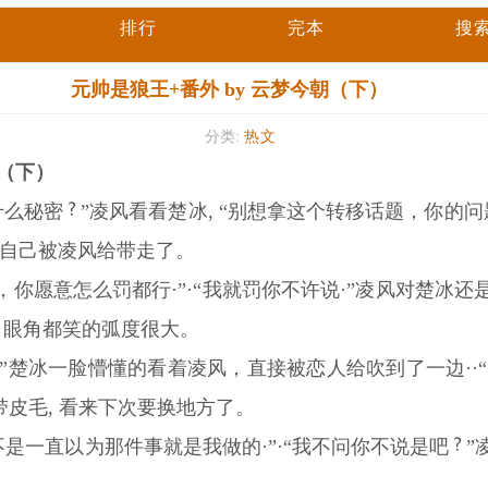
排行
完本
搜
元帅是狼王+番外 by 云梦今朝（下）
分类:
热文
朝（下）
什么秘密
”凌风看看楚冰, “别想拿这个转移话题，你的问题
现自己被凌风给带走了。
，你愿意怎么罚都行·”·“我就罚你不许说·”凌风对楚冰还
角眼角都笑的弧度很大。
”楚冰一脸懵懂的看着凌风，直接被恋人给吹到了一边··“
带皮毛, 看来下次要换地方了。
不是一直以为那件事就是我做的·”·“我不问你不说是吧
”