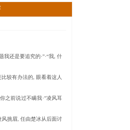
索
我还是要追究的·”·“我, 什
是比较有办法的, 眼看着这人
你之前说过不瞒我·”凌风耳
凌风挑眉, 任由楚冰从后面讨