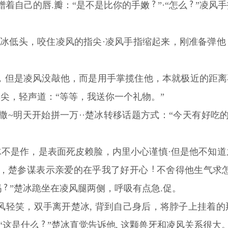
蹭着自己的唇.瓣：“是不是比你的手嫩
”·“怎么
”凌风
”楚冰低头，咬住凌风的指尖·凌风手指缩起来，刚准备弹
，但是凌风没敲他，而是用手掌揽住他，本就极近的距离再
尖，轻声道：“等等，我送你一个礼物。”
~明天开始拼一万··楚冰转移话题方式：“今天有好吃的·
楚冰不是作，是表面死皮赖脸，内里小心谨慎·但是他不知
，楚参谋表示亲爱的在乎我了好开心
不舍得他生气求
吗
”楚冰跪坐在凌风腿两侧，呼吸有点急.促。
”凌风轻笑，双手离开楚冰, 背到自己身后，将脖子上挂着
·“这是什么
”楚冰直觉告诉他, 这颗兽牙和凌风关系很大