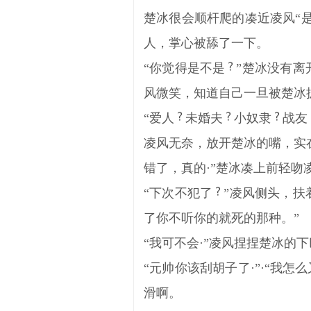
楚冰很会顺杆爬的凑近凌风“
人，掌心被舔了一下。
“你觉得是不是
”楚冰没有离
风微笑，知道自己一旦被楚冰
“爱人
未婚夫
小奴隶
战友
凌风无奈，放开楚冰的嘴，实
错了，真的·”楚冰凑上前轻
“下次不犯了
”凌风侧头，扶
了你不听你的就死的那种。”
“我可不会·”凌风捏捏楚冰的下
“元帅你该刮胡子了·”·“我怎
滑啊。