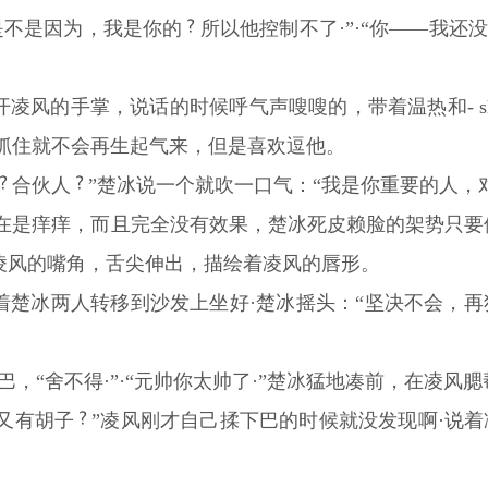
是不是因为，我是你的
所以他控制不了·”·“你——我还
开凌风的手掌，说话的时候呼气声嗖嗖的，带着温热和- shi
抓住就不会再生起气来，但是喜欢逗他。
合伙人
”楚冰说一个就吹一口气：“我是你重要的人，
在是痒痒，而且完全没有效果，楚冰死皮赖脸的架势只要他
吻凌风的嘴角，舌尖伸出，描绘着凌风的唇形。
着楚冰两人转移到沙发上坐好·楚冰摇头：“坚决不会，
巴，“舍不得·”·“元帅你太帅了·”楚冰猛地凑前，在凌风
么又有胡子
”凌风刚才自己揉下巴的时候就没发现啊·说