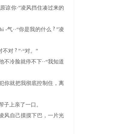
没原谅你·”凌风挡住凑过来的
 -气··“你是我的什么
”凌
对不对
”·“对。”
不冷脸就停不下··“我知道
再犯你就把我彻底控制住，离
腮帮子上亲了一口。
着凌风自己摸摸下巴，一片光