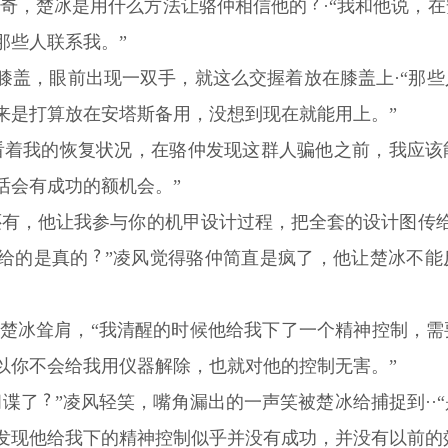
好奇，楚冰是用什么方法让骆仲相信他的
·“我和他说，
那些人联系我。”
膝盖，眼前出现一双手，就这么交握着放在膝盖上·“那
来是打算放在安塔斯备用，没想到现在就能用上。”
看着我的恢复状况，在骆仲发现这群人骗他之前，我应该
话会有成功的额机会。”
有，他让我参与你的机甲设计过程，把全套的设计图传给他
给的是真的
”凌风觉得骆仲简直是疯了，他让楚冰不能
·”楚冰耸肩，“我清醒的时候他给我下了一个精神控制，
以你不会给我用仪器解除，也就对他的控制无害。”
间谍了
”凌风轻笑，嘴角漏出的一声笑被楚冰给捕捉到··
发现他给我下的精神控制似乎并没有成功，并没有以前的