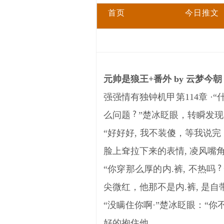
首页
今日推文
元帅是狼王+番外 by 云梦今
强强情有独钟机甲第114章 ·“
么问题
”楚冰眨眼，转瞬发
“好好好, 我不装傻，等我说完
脸上耷拉下来的表情, 凌风嘴
“你穿那么厚的内.裤, 不热吗
尖微红，他那不是内.裤, 是自
“没瞒住你啊·”楚冰眨眼：“你
好的抱住他。