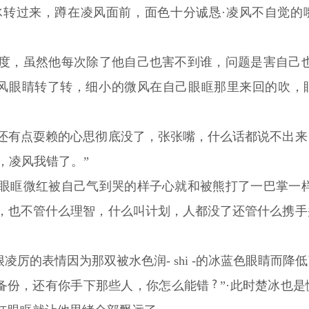
楚冰转过来，蹲在凌风面前，面色十分诚恳·凌风不自觉
度，虽然他每次除了他自己也害不到谁，问题是害自己也
凌风眼睛转了转，细小的微风在自己眼眶那里来回的吹，
还有点耍赖的心思彻底没了，张张嘴，什么话都说不出来
风，凌风我错了。”
眼眶微红被自己气到哭的样子心就和被熊打了一巴掌一样
，也不管什么理智，什么叫计划，人都没了还管什么携手
很凌厉的表情因为那双被水色润- shi -的冰蓝色眼睛而
有备份，还有你手下那些人，你怎么能错
”·此时楚冰也