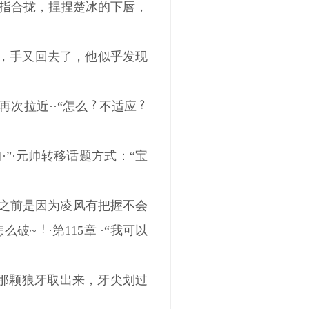
手指合拢，捏捏楚冰的下唇，
他，手又回去了，他似乎发现
次拉近··“怎么
不适应
”·元帅转移话题方式：“宝
道之前是因为凌风有把握不会
怎么破~
·第115章 ·“我可以
的那颗狼牙取出来，牙尖划过
。