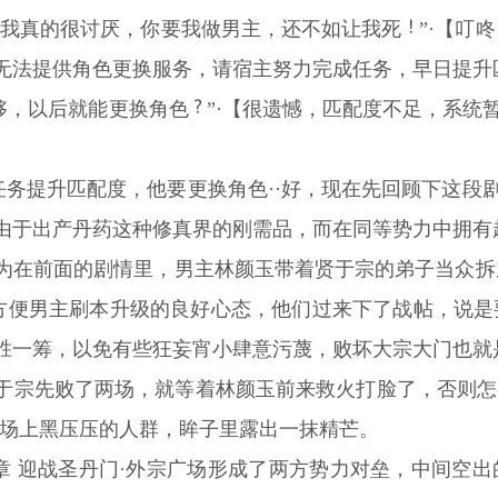
玉我真的很讨厌，你要我做男主，还不如让我死
”·【叮
无法提供角色更换服务，请宿主努力完成任务，早日提升
够，以后就能更换角色
”·【很遗憾，匹配度不足，系统
任务提升匹配度，他要更换角色··好，现在先回顾下这段剧
由于出产丹药这种修真界的刚需品，而在同等势力中拥有
为在前面的剧情里，男主林颜玉带着贤于宗的弟子当众拆
子方便男主刷本升级的良好心态，他们过来下了战帖，说
胜一筹，以免有些狂妄宵小肆意污蔑，败坏大宗大门也就
于宗先败了两场，就等着林颜玉前来救火打脸了，否则怎
广场上黑压压的人群，眸子里露出一抹精芒。
2章 迎战圣丹门·外宗广场形成了两方势力对垒，中间空