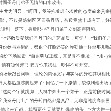
对面圣丹门弟子无情的口水攻击。
中尤为明显，“呵呵，我等抱着虚心求教的态度前来贵宗
鄙，不过是炼制区区四品丹药，杂质竟然十成有五，好
·这话刚一落下，身后那些圣丹门弟子立刻高声附和。
”·“还敢质疑我们圣丹门的丹药品质，可笑
”·“我们
身份参与骂街的，都跟个打脸还笑的弥勒佛一样坐那儿喝
纷纷下场回击··“自封狗屁正统，真是臭不要脸
”·“用-
”·情有独钟穿书·双方你来我往，吵得不可开交。
的场景跟台词啊，理论的阅读文字与实际的身临其境相比
外人都热血沸腾起来了··回忆了一下剧情，貌似到他出场
药”这两个字就跳脚，人群中奔出一个弟子，正是前段时
我圣丹门出产的丹药自然都是真品，无非是纯度高低罢
让他出来迎战，我甄贾今天就要打爆他的头
”·方大饼