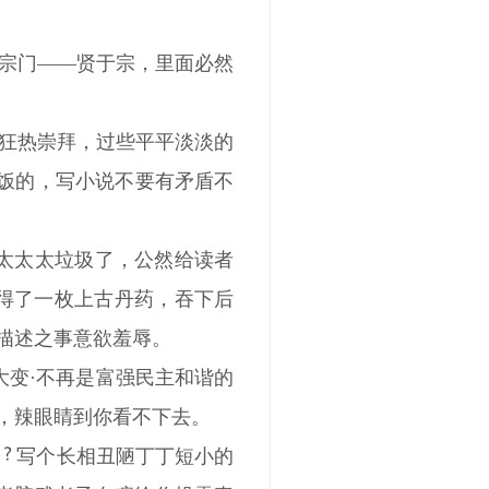
宗门——贤于宗，里面必然
狂热崇拜，过些平平淡淡的
干饭的，写小说不要有矛盾不
。
太太太垃圾了，公然给读者
得了一枚上古丹药，吞下后
描述之事意欲羞辱。
-格大变·不再是富强民主和谐的
，辣眼睛到你看不下去。
写个长相丑陋丁丁短小的