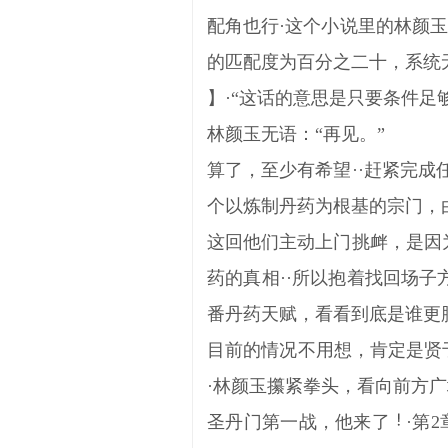
配角也行·这个小说里的林颜
的匹配度为百分之二十，系统
】·“这话的意思是只要条件足
林颜玉无语：“再见。”
算了，至少有希望··赶紧完成
个以炼制丹药为根基的宗门，
这回他们主动上门挑衅，是因
药的真相··所以抱着找回场
番丹药天赋，看看到底是谁更
目前的情况不用想，肯定是贤
·林颜玉攥紧拳头，看向前方
圣丹门第一战，他来了
·第