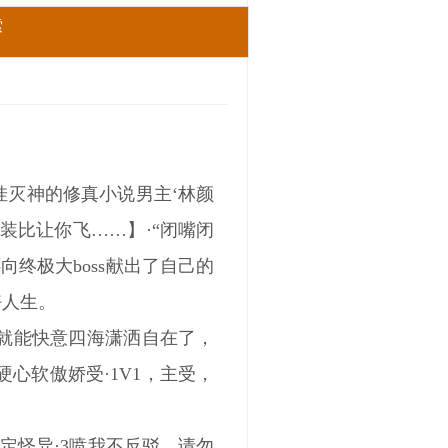
索
挂灭神的修真小说男主‘林颜
装比让你飞……】·“闭嘴闭
向终极大boss献出了自己的
好人生。
这就能快意四海潇洒自在了，
硬心软傲娇受·1V1，主受，
定怪异·3喷我不反驳，请勿