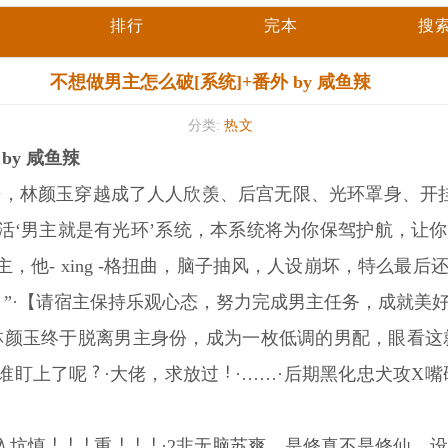
排行
完本
搜
不想做男主怎么破[系统]+番外 by 咸鱼辣
分类:
热文
by 咸鱼辣
来，林颜玉穿越成了人人欣羡、后宫无限、光环罩身、开
激活‘男主就是有光环’系统，本系统将为你保驾护航，让你
他- xing -格扭曲，脑子抽风，人设崩坏，特么最后还
”·【请宿主保持乐观心态，努力完成男主任务，成就美
，林颜玉终于脱离男主身份，成为一枚低调的男配，眼看
谁盯上了呢
·大佬，求放过
·……·后期黑化忠犬攻X嘴
入坑慎
重
·2非无脑苏爽，是修真不是修仙，设