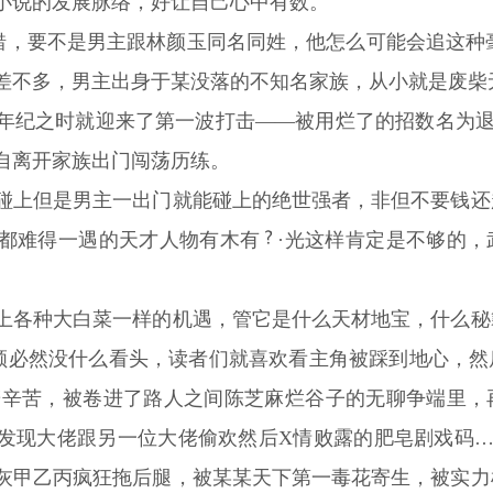
小说的发展脉络，好让自己心中有数。
没错，要不是男主跟林颜玉同名同姓，他怎么可能会追这种
差不多，男主出身于某没落的不知名家族，从小就是废柴
年纪之时就迎来了第一波打击——被用烂了的招数名为退
自离开家族出门闯荡历练。
碰上但是男主一出门就能碰上的绝世强者，非但不要钱还
都难得一遇的天才人物有木有
·光这样肯定是不够的
上各种大白菜一样的机遇，管它是什么天材地宝，什么秘
风顺必然没什么看头，读者们就喜欢看主角被踩到地心，
辞辛苦，被卷进了路人之间陈芝麻烂谷子的无聊争端里，
发现大佬跟另一位大佬偷欢然后X情败露的肥皂剧戏码…
灰甲乙丙疯狂拖后腿，被某某天下第一毒花寄生，被实力