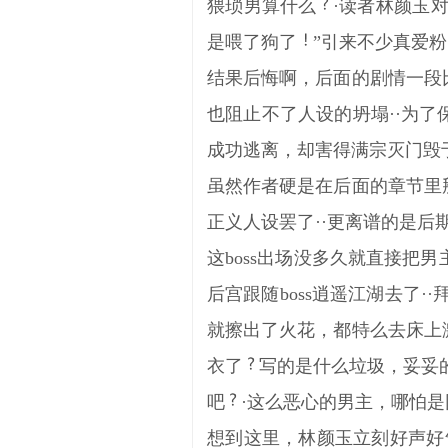
猥琐男算什么
·读者林颜玉
是喂了狗了
”引来不少真爱
结果后悔啊，后面的剧情一段
也阻止不了人设的坍塌··为
成功逃离，却害得满宗灭门毁
虽然作者硬是在后面的章节里
正义人设罢了··更离谱的是后
这boss出场没多久就直接把
后宫跟随boss逍遥江湖去了··拜
就擦出了火花，都特么去床上
衣了
写的是什么垃圾，妥妥
吧
·这么恶心的男主，哪怕
想到这里，林颜玉立刻好声好