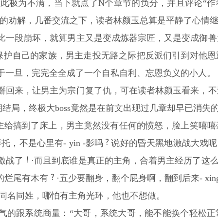
对此极为不满，当下就点了N个章节的负分，并且评论“
粉的劝解，几番交流之下，读者林颜玉总算是平静了心情
比一段崩坏，就算男主又是变成炼器宗匠，又是变成御兽
了保护自己的家族，男主走投无路之际把反派们引到对他
于一旦，完完全全成了一个自私自利、忘恩负义的小人。
掰回来，让男主为宗门复了仇，可在读者林颜玉看来，不
期结局，终极大boss竟然是在前文出现过几章却早已消失
男主给搞到了床上，男主竟然没有任何的愤怒，脸上笑嘻嘻
托，不是心里有- yin -影吗
说好的昏天黑地激战大戏呢
激战了
·而且到底谁是真正的主角，合着男主经历了这么多
的烂尾有木有
·五少要翻身，翻个屁身啊，翻到后来- xi
是同名同姓，哪怕有主角光环，他也不想做。
气的跟系统商量：“大哥，系统大哥，能不能换个轻松正