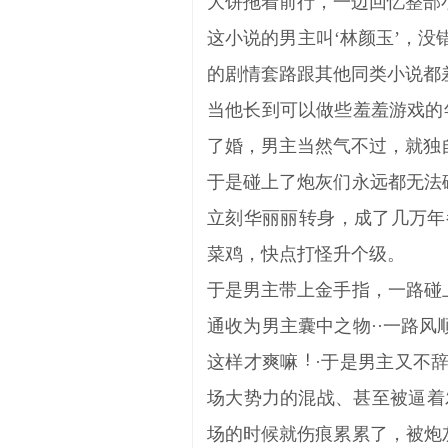
大饼拖着前行，一边回忆整部
这小说的男主叫‘林颜玉’，
的剧情套路跟其他同类小说都
当他长到可以做些羞羞游戏的
了婚，男主当然气不过，就独
于是碰上了炮灰们永远都无法
立刻华丽丽转身，成了几万年
菜鸡，快点打怪升个级。
于是男主带上金手指，一路碰
通收为男主囊中之物··一路
这样才爽嘛
·于是男主又不
场大势力的混战、甚至被逼着
场的时候就伤痕累累了，被炮