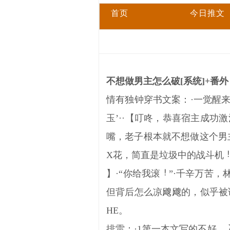
首页
今日推文
不想做男主怎么破[系统]+番外 
情有独钟穿书文案：·一觉醒
玉’··【叮咚，恭喜宿主成功
嘴，老子根本就不想做这个男主，
X花，简直是垃圾中的战斗机
】·“你给我滚
”·千辛万苦
但背后怎么凉飕飕的，似乎被
HE。
排雷：·1第一本文写的不好，