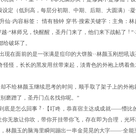
·等级设定（低到高，每层分初期、中期、后期、大圆满）·
仙·内容标签： 情有独钟 穿书·搜索关键字：主角：林颜玉
的穿越·“林师兄，快醒醒，圣丹门来了，他们来下战帖了
都给破坏了。
，出现在面前的是一张满是痘印的大饼脸··林颜玉刚想吼
奇怪怪，长长的黑发用丝带束起，淡青色的外袍上绣着鱼
人却不给林颜玉继续思考的时间，顺手取了架子上的外袍
，别磨蹭了，圣丹门点名找你呢。”
到底是怎么回事
·【叮咚，恭喜宿主达成成就——懵比
让你无敌让你吹，带你开挂带你飞，存在即为合理，光
，林颜玉的脑海里瞬间蹦出一串金晃晃的大字——·全能至尊