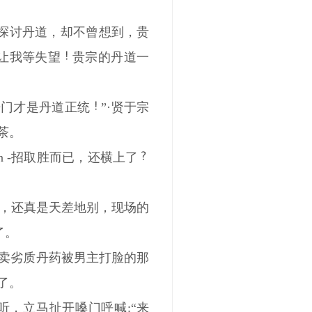
探讨丹道，却不曾想到，贵
让我等失望
贵宗的丹道一
圣丹门才是丹道正统
”·贤于宗
茶。
 yin -招取胜而已，还横上了
，还真是天差地别，现场的
了。
间卖劣质丹药被男主打脸的那
了。
一听，立马扯开嗓门呼喊:“来