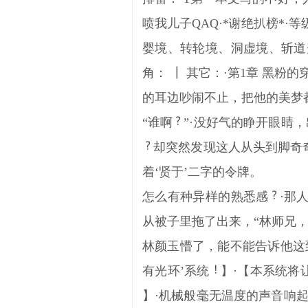
喷我儿子QAQ·*谢绝扒榜*
婴境、转轮境、洞虚境、斩道升
角： ┃ 其它：·第1章 黑粉
的耳边吵闹不止，把他的美梦
“谁啊
”·没好气的睁开眼睛
却突然发现这人从头到脚奇
着‘贤于’二字的令牌。
怎么有种异样的熟悉感
·那
从被子里拖了出来，“林师兄
林颜玉懵了，能不能告诉他这
有光环’系统
】·【本系统将
】·机械般毫无温度的声音响起