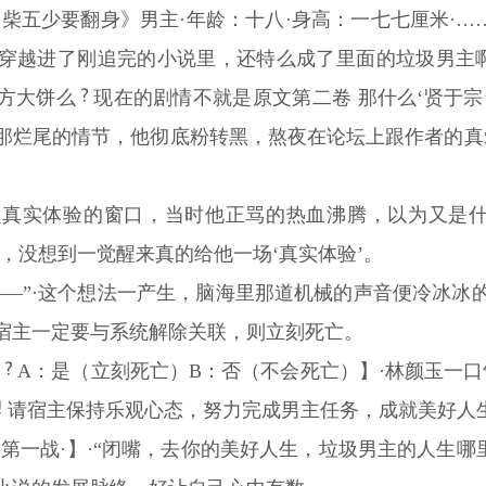
柴五少要翻身》男主·年龄：十八·身高：一七七厘米·…
穿越进了刚追完的小说里，还特么成了里面的垃圾男主
方大饼么
现在的剧情不就是原文第二卷 那什么‘贤于宗
那烂尾的情节，他彻底粉转黑，熬夜在论坛上跟作者的真
真实体验的窗口，当时他正骂的热血沸腾，以为又是什
，没想到一觉醒来真的给他一场‘真实体验’。
—”·这个想法一产生，脑海里那道机械的声音便冷冰冰的
宿主一定要与系统解除关联，则立刻死亡。
联
A：是（立刻死亡）B：否（不会死亡）】·林颜玉一
请宿主保持乐观心态，努力完成男主任务，成就美好人
第一战·】·“闭嘴，去你的美好人生，垃圾男主的人生哪