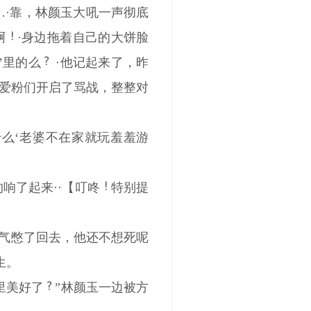
…·靠，林颜玉大吼一声彻底
啊
·身边拖着自己的大饼脸
’里的么
·他记起来了，昨
爱粉们开启了骂战，整整对
么‘老婆不在家就玩羞羞游
响了起来··【叮咚
特别提
口气憋了回去，他还不想死呢
生。
里美好了
”林颜玉一边被方