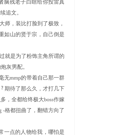
作者脑残老子白瞎给你投雷真
继续追文。
大师，装比打脸到了极致，
恩重如山的贤于宗，自己倒是
过就是为了粉饰主角所谓的
的炮灰男配。
毫无mmp的带着自己那一群
期待了那么久，才打几下
，全都给终极大boss作嫁
ng -格都扭曲了，翻错方向了
常一点的人物给我，哪怕是