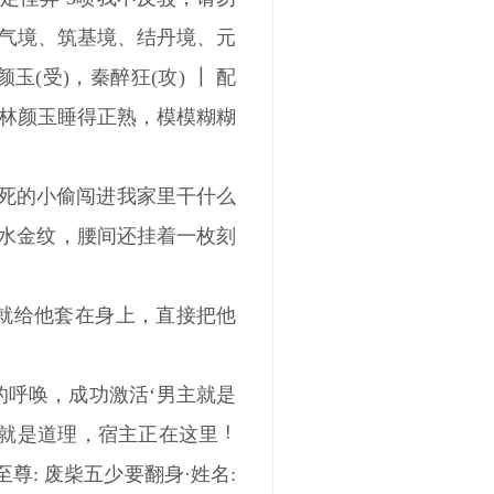
凝气境、筑基境、结丹境、元
(受)，秦醉狂(攻) ┃ 配
”·林颜玉睡得正熟，模模糊糊
该死的小偷闯进我家里干什么
水金纹，腰间还挂着一枚刻
就给他套在身上，直接把他
的呼唤，成功激活‘男主就是
环就是道理，宿主正在这里
: 废柴五少要翻身·姓名: