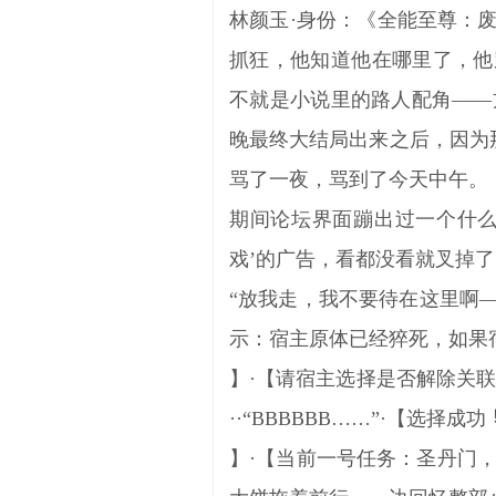
林颜玉·身份：《全能至尊：废
抓狂，他知道他在哪里了，他
不就是小说里的路人配角——
晚最终大结局出来之后，因为
骂了一夜，骂到了今天中午。
期间论坛界面蹦出过一个什么
戏’的广告，看都没看就叉掉了
“放我走，我不要待在这里啊—
示：宿主原体已经猝死，如果
】·【请宿主选择是否解除关
··“BBBBBB……”·【选择成功
】·【当前一号任务：圣丹门，