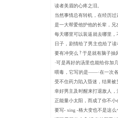
读者美眉的心疼之泪。
当然事情总有转机，在经历过
是一大帮爱他护他的长辈，兄
每天哪里可以装逼就去哪里，
日子，剧情给了男主也给了读
要有冲突么
于是就有脑子抽
·可是再好的汤里也能给你加
喂毒，它写的是——·在一次
受不住药力陷入昏迷，结果被
幸好男主及时醒来打退敌人，没有让
正能量小太阳，而成了你不小
要写- xing -格大变也不