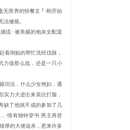
毫无营养的快餐文
·刚开始
无法修炼。
婚流··被美腻的炮灰女配退
赶着倒贴的帮忙洗经伐脉，
，武力值那么低，还是一只小
籍功法，什么少女艳妇，通
然后实力大进出来装比打脸，
再缺了他就不成的参加了几
…·情有独钟穿书·男主再登
雄厚的大佬追杀，惹来许多