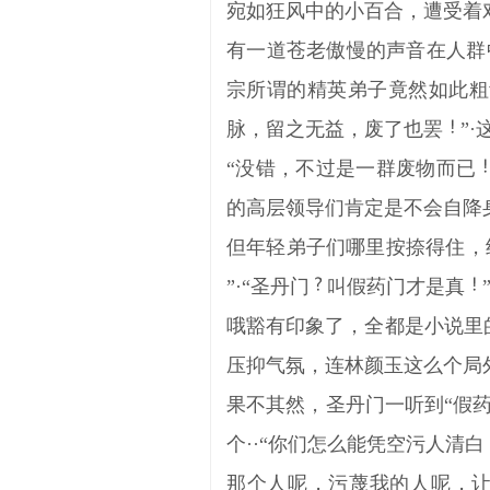
宛如狂风中的小百合，遭受着
有一道苍老傲慢的声音在人群
宗所谓的精英弟子竟然如此粗
脉，留之无益，废了也罢
”
“没错，不过是一群废物而已
的高层领导们肯定是不会自降
但年轻弟子们哪里按捺得住，
”·“圣丹门
叫假药门才是真
哦豁有印象了，全都是小说里
压抑气氛，连林颜玉这么个局
果不其然，圣丹门一听到“假
个··“你们怎么能凭空污人清白
那个人呢，污蔑我的人呢，