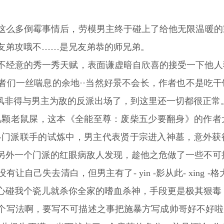
这么多倒霉事情后，劳模男主终于碰上了给他无限温暖的
友弟攻哦不……是兄友弟恭的师兄弟。
不经意的秀一秀天赋，表面谦虚暗自欣喜的接受一下他人
者们一丝喘息的余地··当然好景不会长，作者也不是吃
风非得与男主为敌的反派出场了，到这里还一切都很正常
几颗老鼠屎，这本《全能至尊：废柴五少要翻身》的作者
各门派联手的试炼中，男主代表贤于宗进入神墓，意外获
另外一个门派的红眼病敌人发现，趁他之危做了一些不可
自己失去清白，但男主有了- yin -影从此- xing 
心碰我个瓷儿就杀你全家的嗜血杀神，手段更是极其狠毒
是这么个写法啊，要写不可描述之事把施暴方写成帅哥好不好啦