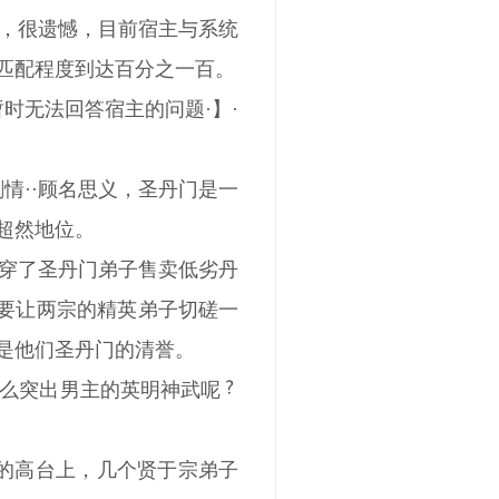
咚，很遗憾，目前宿主与系统
匹配程度到达百分之一百。
暂时无法回答宿主的问题·】·
情··顾名思义，圣丹门是一
超然地位。
穿了圣丹门弟子售卖低劣丹
是要让两宗的精英弟子切磋一
是他们圣丹门的清誉。
么突出男主的英明神武呢
出的高台上，几个贤于宗弟子