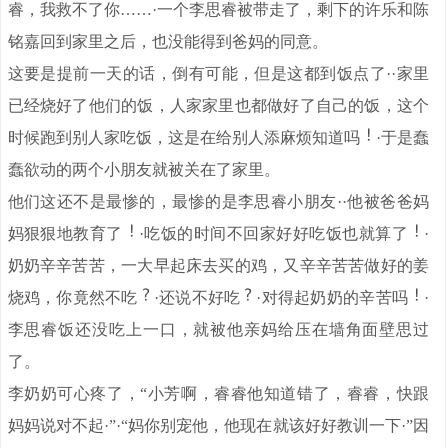
睿，我救不了你……·一个李思睿被带走了，剩下的许乐和陈
铭嘉回到家里之后，也没能得到爸妈的同意。
这要是提前一天的话，倒有可能，但是这都到饭点了··家里
已经烧好了他们的饭，人家家里也都做好了自己的饭，这个
时候跑到别人家吃饭，这是在给别人添麻烦知道吗
·于是蠢
蠢欲动的两个小朋友就被关在了家里。
他们这还不是最惨的，最惨的是李思睿小朋友··他被爸爸妈
妈狠狠地教育了
·吃饭的时间不回家好好吃饭也就算了
·
奶奶辛辛苦苦，一大早起床去买的鸡，又辛辛苦苦做好的姜
烧鸡，你竟然不吃
·还说不好吃
·对得起奶奶的辛苦吗
·
李思睿饭还没吃上一口，就被他亲妈给压在墙角面壁思过
了。
李奶奶可心疼了，“小芳啊，睿睿他知道错了，睿睿，快跟
妈妈说对不起·”·“妈你别宠他，他现在就该好好教训一下·”因