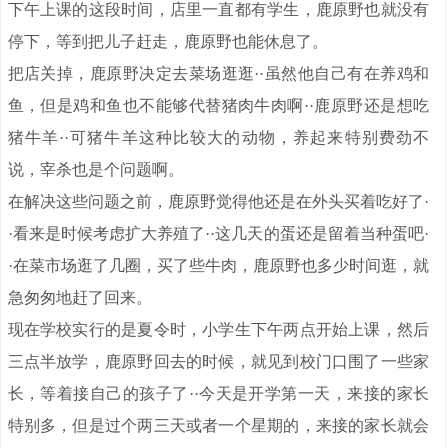
下午上课的这段时间，店里一直都有学生，鹿原野也就没有
停下，等到把儿子赶走，鹿原野也能休息了。
把店关掉，鹿原野决定去菜场逛逛··虽然他自己有在养鸡和
鱼，但是鸡和鱼也不能够代替猪肉牛肉啊··鹿原野还是想吃
猪牛羊··可猪牛羊这种比较大的动物，养起来特别费劲不
说，宰杀也是个问题啊。
在解决这些问题之前，鹿原野觉得他还是在外头买着吃好了·
·看来是时候考虑扩大养殖了··这几天的蛋还是留着当种蛋吧·
·在菜市场逛了几圈，买了些牛肉，鹿原野也多少时间逛，就
急匆匆地赶了回来。
现在学校实行的是夏令时，小学生下午两点开始上课，然后
三点半放学，鹿原野回去的时候，就见到校门口围了一些家
长，等着接自己的孩子了··今天是开学第一天，来接的家长
特别多，但是过个两三天或者一个星期的，来接的家长就会