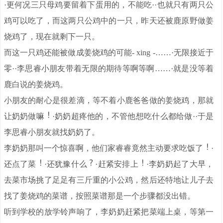
·更何况三只母鸡要留着下蛋用的，不能吃··也就只有两只公
鸡可以吃了，而这两只公鸡中的一只，昨天还被鹿原野做姜
烧鸡了，现在就剩下一只。
而这一只鸡还能被做成姜烧鸡的可能- xing -……·无限接近于
零··李思睿小朋友带着无限的期待等啊等啊……·就是没等着
鹿白说的姜烧鸡。
小朋友的耐心是很差滴，等不着小鹿爸爸做的姜烧鸡，那就
让奶奶做嘛
·奶奶超疼他的，不管他想吃什么都给做··于是
李思睿小朋友就找奶奶了。
李奶奶那叫一个惊喜啊，他们家睿睿竟然主动要求吃饭了
·
还点了菜
·还犹豫什么
·赶紧安排上
·李奶奶起了大早，
去菜市场挑了足足有三斤重的小公鸡，然后还特地让儿子去
找了姜烧鸡的菜谱，按照菜谱那是一个步骤都没出错。
听到学校的放学铃声响了，李奶奶赶紧把菜端上桌，等第一