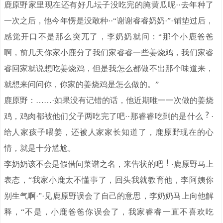
鹿原野家里现在还有好几坛子没吃完的腌黄瓜呢··去年种了
一次之后，他今年愣是没敢种··“谢谢睿睿奶奶·”·铺垫过后，
感觉开口不是那么突兀了，李奶奶就问：“那个小鹿爸爸
啊，前几天你家小鹿分了我们家睿睿一些姜烧鸡，我们家睿
睿回家就说想吃姜烧鸡，但是我怎么都做不出那个味道来，
就想来问问你，你家的姜烧鸡是怎么做的。”
鹿原野：……·如果没有记错的话，他近期唯一一次做的姜烧
鸡，鸡肉都被他们父子两吃完了吧··那睿睿吃到的是什么
·
给人家孩子喂姜，还被人家家长知道了，鹿原野现在的心
情，就是十分尴尬。
李奶奶该不会是假借问菜谱之名，来告状的吧
·鹿原野马上
表态，“我家小鹿太不懂事了，回头我就教育他，李阿姨你
别生气啊·”·见鹿原野误会了自己的意思，李奶奶马上向他解
释，“不是，小鹿爸爸你误会了，我家睿睿一直不喜欢吃