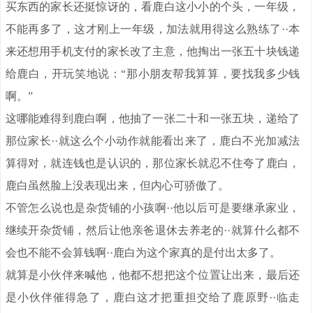
买东西的家长还挺惊讶的，看鹿白这小小的个头，一年级，
不能再多了，这才刚上一年级，加法就用得这么熟练了··本
来还想用手机支付的家长改了主意，他掏出一张五十块钱递
给鹿白，开玩笑地说：“那小朋友帮我算算，要找我多少钱
啊。”
这哪能难得到鹿白啊，他抽了一张二十和一张五块，递给了
那位家长··就这么个小动作就能看出来了，鹿白不光加减法
算得对，就连钱也是认识的，那位家长就忍不住夸了鹿白，
鹿白虽然脸上没表现出来，但内心可骄傲了。
不管怎么说也是杂货铺的小孩啊··他以后可是要继承家业，
继续开杂货铺，然后让他亲爸退休去养老的··就算什么都不
会也不能不会算钱啊··鹿白为这个家真的是付出太多了。
就算是小伙伴来喊他，他都不想把这个位置让出来，最后还
是小伙伴催得急了，鹿白这才把重担交给了鹿原野··临走