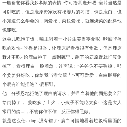
一脸爸爸你看我多孝顺的表情··你可给我走开吧··姜片当然是
可以吃的，但是鹿原野家没有吃姜片的习惯，倒是鹿白，也
不知道怎么学会的，肉爱吃，菜也爱吃，就连烧菜的配料他
也能吃。
这会儿吃饱了饭，嘴里叼着一小片生姜当零食呢··咔擦咔擦
吃的欢快··吃得是很香，让鹿原野看得很有食欲，但是鹿原
野才不吃··给鹿白挑了一点到碗里，剩下的鹿原野就打算倒
掉了，看得鹿白一脸着急，连声说：“爸爸你不要丢掉，那
个姜姜好好吃，你给我当零食嘛
”·可可爱爱，白白胖胖的
小鹿有谁能拒绝
·鹿原野。
他十分残忍地拒绝了鹿白的请求，并且当着他的面把姜全部
给倒掉了，“姜吃多了上火，小孩子不能吃太多·”·这是大人
常用的借口，不管你信不信，反正你得照做。
就是这么任- xing -没有错了··鹿白可惜地看着垃圾桶里面的