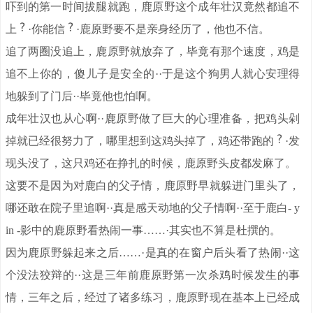
吓到的第一时间拔腿就跑，鹿原野这个成年壮汉竟然都追不
上
·你能信
·鹿原野要不是亲身经历了，他也不信。
追了两圈没追上，鹿原野就放弃了，毕竟有那个速度，鸡是
追不上你的，傻儿子是安全的··于是这个狗男人就心安理得
地躲到了门后··毕竟他也怕啊。
成年壮汉也从心啊··鹿原野做了巨大的心理准备，把鸡头剁
掉就已经很努力了，哪里想到这鸡头掉了，鸡还带跑的
·发
现头没了，这只鸡还在挣扎的时候，鹿原野头皮都发麻了。
这要不是因为对鹿白的父子情，鹿原野早就躲进门里头了，
哪还敢在院子里追啊··真是感天动地的父子情啊··至于鹿白- y
in -影中的鹿原野看热闹一事……·其实也不算是杜撰的。
因为鹿原野躲起来之后……·是真的在窗户后头看了热闹··这
个没法狡辩的··这是三年前鹿原野第一次杀鸡时候发生的事
情，三年之后，经过了诸多练习，鹿原野现在基本上已经成