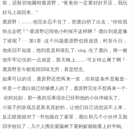
前，还殷切地嘱咐鹿原野，“爸爸你一定要好好开店，我玩
好马上就回来。”
鹿原野：……·他完全忍不住了，把鹿白哄了出去，“你给我
快点走吧
”·鹿原野记得他小时候不这样啊
·鹿白到底是像
了谁呢
· · ·第3章 ·这个问题鹿原野也很迷惑，时至今日，
他依旧不知道，他到底是和谁乱了- xing -生了鹿白，唯一被
他牢牢记住的一点就是，那天晚上……·可太特么爽了啊
·
鹿原野至今都觉得回味无穷，甚是想念。
如果可以的话，鹿原野还想再来一发，但前提条件是戴套··
毕竟一个鹿白就已经够磨人的了，鹿原野完全不想再来一个·
·此时此刻，那一夜的后果现在已经和他的小伙伴碰头了。
小孩子的游戏总是莫名其妙的，让他们自己说也说不上来，
反正瞎跑就对了··书包抛在了家里，鹿白和几个小伙伴又跑
回学校玩了，几个人围在紫藤树下看蚂蚁都能看上好半晌。