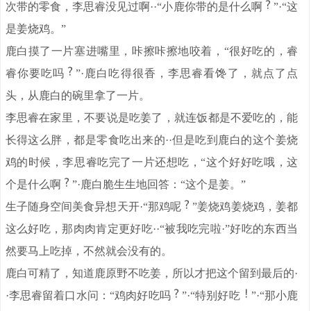
次带的零食，李思睿没见过啊··“小鹿你带的是什么啊
”·“这
是姜烧鸡。”
鹿白摸了一片塞进嘴里，咔擦咔擦地咬着，“很好吃的，睿
睿你要吃吗
”·鹿白吃得很香，李思睿看馋了，就点了点
头，从鹿白的碗里拿了一片。
李思睿在家里，不要说是吃姜了，就连饭都是不爱吃的，能
长得这么胖，都是零食吃出来的··但是吃到鹿白的这个姜烧
鸡的时候，李思睿吃完了一片还想吃，“这个好好吃哦，这
个是什么啊
”·鹿白脆生生地回答：“这个是姜。”
生子随身空间美食异想天开·“那鸡呢
”姜烧鸡姜烧鸡，姜都
这么好吃，那肉肉肯定更好吃··“被我吃完啦·”好吃的东西当
然要马上吃掉，不然就会没有的。
鹿白可精了，知道鹿原野不吃姜，所以才把这个留到最后的·
·李思睿留着口水问：“鸡肉好吃吗
”·“特别好吃
”·“那小鹿