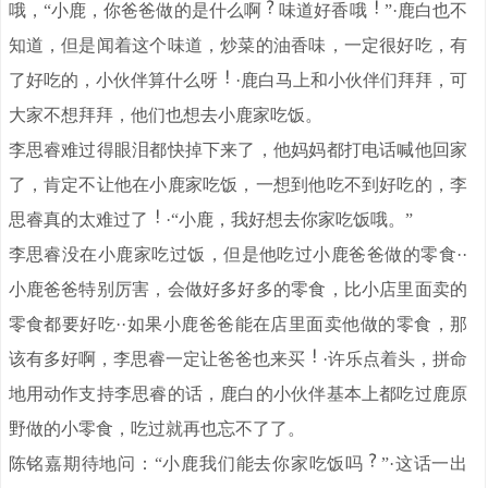
哦，“小鹿，你爸爸做的是什么啊
味道好香哦
”·鹿白也不
知道，但是闻着这个味道，炒菜的油香味，一定很好吃，有
了好吃的，小伙伴算什么呀
·鹿白马上和小伙伴们拜拜，可
大家不想拜拜，他们也想去小鹿家吃饭。
李思睿难过得眼泪都快掉下来了，他妈妈都打电话喊他回家
了，肯定不让他在小鹿家吃饭，一想到他吃不到好吃的，李
思睿真的太难过了
·“小鹿，我好想去你家吃饭哦。”
李思睿没在小鹿家吃过饭，但是他吃过小鹿爸爸做的零食··
小鹿爸爸特别厉害，会做好多好多的零食，比小店里面卖的
零食都要好吃··如果小鹿爸爸能在店里面卖他做的零食，那
该有多好啊，李思睿一定让爸爸也来买
·许乐点着头，拼命
地用动作支持李思睿的话，鹿白的小伙伴基本上都吃过鹿原
野做的小零食，吃过就再也忘不了了。
陈铭嘉期待地问：“小鹿我们能去你家吃饭吗
”·这话一出