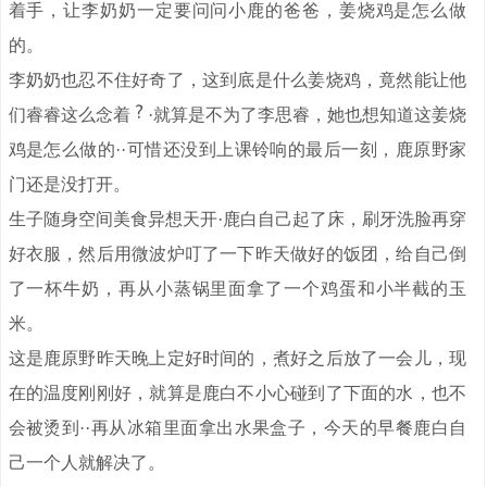
着手，让李奶奶一定要问问小鹿的爸爸，姜烧鸡是怎么做
的。
李奶奶也忍不住好奇了，这到底是什么姜烧鸡，竟然能让他
们睿睿这么念着
·就算是不为了李思睿，她也想知道这姜烧
鸡是怎么做的··可惜还没到上课铃响的最后一刻，鹿原野家
门还是没打开。
生子随身空间美食异想天开·鹿白自己起了床，刷牙洗脸再穿
好衣服，然后用微波炉叮了一下昨天做好的饭团，给自己倒
了一杯牛奶，再从小蒸锅里面拿了一个鸡蛋和小半截的玉
米。
这是鹿原野昨天晚上定好时间的，煮好之后放了一会儿，现
在的温度刚刚好，就算是鹿白不小心碰到了下面的水，也不
会被烫到··再从冰箱里面拿出水果盒子，今天的早餐鹿白自
己一个人就解决了。