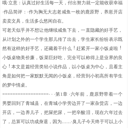
哦·立意：认真过好生活每一天，付出努力就一定能收获幸福
·作品简评：·作为胸无大志老咸鱼一枚的鹿原野，养崽开店
卖卖文具，生活多么悠闲自在。
可老天似乎并不想让他继续咸鱼下去，一直隐藏的好手艺，
从计划之外的一个学生那儿传了出去，学生家长纷纷表示既
然有这样的好手艺，还藏着干什么
赶紧开一家小饭桌啦
小饭桌物美价廉，饭菜巨好吃，完全可以称得上是业界的良
心
本文是篇经营类轻小说作品，以小饭桌为中心，且看主
角是如何把一家默默无闻的小饭桌，经营到小初高所有学生
的梦中情桌。
==================· · ·第1章 ·六年前，鹿原野带着一个
男婴回到了青城县，在青城小学旁边开了一家杂货店，一边
开店，一边养儿子，把屎把尿，一把辛酸泪，现在六年过去
了，总算可以功成身退，因为……·臭儿子今天终于可以上小