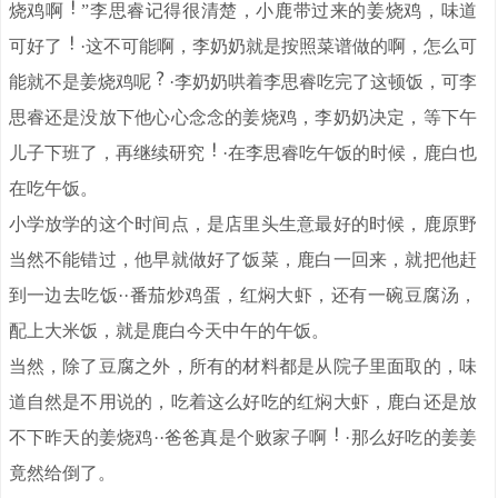
烧鸡啊
”李思睿记得很清楚，小鹿带过来的姜烧鸡，味道
可好了
·这不可能啊，李奶奶就是按照菜谱做的啊，怎么可
能就不是姜烧鸡呢
·李奶奶哄着李思睿吃完了这顿饭，可李
思睿还是没放下他心心念念的姜烧鸡，李奶奶决定，等下午
儿子下班了，再继续研究
·在李思睿吃午饭的时候，鹿白也
在吃午饭。
小学放学的这个时间点，是店里头生意最好的时候，鹿原野
当然不能错过，他早就做好了饭菜，鹿白一回来，就把他赶
到一边去吃饭··番茄炒鸡蛋，红焖大虾，还有一碗豆腐汤，
配上大米饭，就是鹿白今天中午的午饭。
当然，除了豆腐之外，所有的材料都是从院子里面取的，味
道自然是不用说的，吃着这么好吃的红焖大虾，鹿白还是放
不下昨天的姜烧鸡··爸爸真是个败家子啊
·那么好吃的姜姜
竟然给倒了。