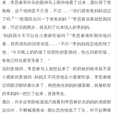
来，李思睿和许乐的眼神马上期待地看了过来，鹿白抠了抠
脸颊，这个他倒是不介意，不过……·“你们跟爸爸妈妈说过
了吗
”·“那我回去问一下爸爸妈妈
”李思睿说着就想跑回
家，可还没跑两步，就见到了出来找人的李妈妈。
“妈妈我今天可以在小鹿家吃饭吗
”李思睿满怀期待地问
着，然而得到的回答却是……·“不行·”李妈妈残忍地拒绝了
他，“今天晚上奶奶做了你想吃的姜烧鸡，快点回家吃饭，
爸爸已经在家里等着了。”
说到姜烧鸡，李思睿马上就想起来了··奶奶做的根本就不是
小鹿家的姜烧鸡··妈妈又不同意他去小鹿家吃饭，李思睿难
过得眼泪都快要出来了，刚想抱住妈妈的腿耍赖，就被机智
的李妈妈一把扛了起来，直接带走。
鹿白，许乐还有陈铭嘉就只能看到李思睿趴在妈妈的肩膀那
边尖叫，不断喊着救命··鹿白悲伤地低下了头，对不起啊睿