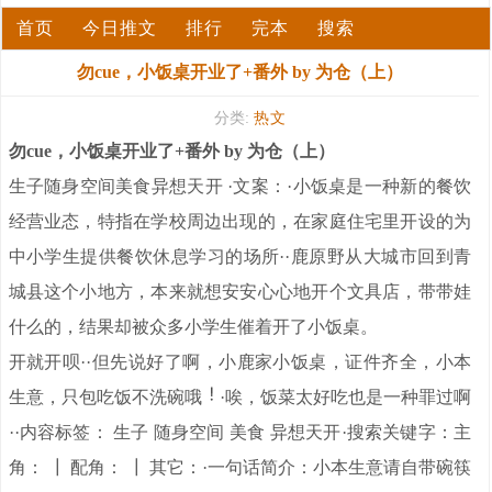
首页
今日推文
排行
完本
搜索
勿cue，小饭桌开业了+番外 by 为仓（上）
分类:
热文
勿cue，小饭桌开业了+番外 by 为仓（上）
生子随身空间美食异想天开 ·文案：·小饭桌是一种新的餐饮
经营业态，特指在学校周边出现的，在家庭住宅里开设的为
中小学生提供餐饮休息学习的场所··鹿原野从大城市回到青
城县这个小地方，本来就想安安心心地开个文具店，带带娃
什么的，结果却被众多小学生催着开了小饭桌。
开就开呗··但先说好了啊，小鹿家小饭桌，证件齐全，小本
生意，只包吃饭不洗碗哦
·唉，饭菜太好吃也是一种罪过啊
··内容标签： 生子 随身空间 美食 异想天开·搜索关键字：主
角： ┃ 配角： ┃ 其它：·一句话简介：小本生意请自带碗筷