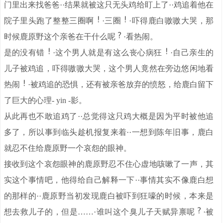
门里出来找爸爸··结果就被这只无头鸡给盯上了··鸡追着他在
院子里头跑了整整三圈啊
·三圈
·吓得鹿白嗷嗷大哭，那
时候鹿原野这个亲爸在干什么呢
·看热闹。
是的没有错
·这个男人就是有这么丧心病狂
·自己亲生的
儿子被鸡追，吓得嗷嗷大哭，这个男人竟然在旁边悠闲地看
热闹
·被鸡追的恐惧，还有被亲爸放弃的愤怒，给鹿白留下
了巨大的心理- yin -影。
从此再也不敢追鸡了··总觉得这只鸡大概是因为平时被他追
多了，所以事到临头趁机报复来着··一想到陈年旧事，鹿白
就忍不住给鹿原野一个哀怨的眼神。
接收到这个哀怨眼神的鹿原野忍不住心虚地咳嗽了一声，其
实这个事情吧，他得给自己解释一下··事情其实不像鹿白想
的那样的··鹿原野当初发现鹿白被吓到狂嚎的时候，本来是
想去救儿子的，但是……·谁叫这个臭儿子天赋异禀呢
·被