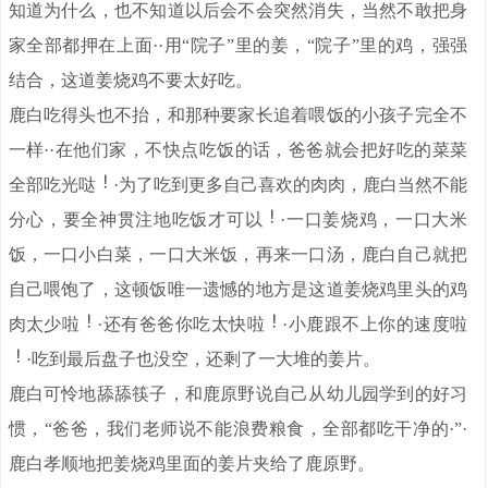
知道为什么，也不知道以后会不会突然消失，当然不敢把身
家全部都押在上面··用“院子”里的姜，“院子”里的鸡，强强
结合，这道姜烧鸡不要太好吃。
鹿白吃得头也不抬，和那种要家长追着喂饭的小孩子完全不
一样··在他们家，不快点吃饭的话，爸爸就会把好吃的菜菜
全部吃光哒
·为了吃到更多自己喜欢的肉肉，鹿白当然不能
分心，要全神贯注地吃饭才可以
·一口姜烧鸡，一口大米
饭，一口小白菜，一口大米饭，再来一口汤，鹿白自己就把
自己喂饱了，这顿饭唯一遗憾的地方是这道姜烧鸡里头的鸡
肉太少啦
·还有爸爸你吃太快啦
·小鹿跟不上你的速度啦
·吃到最后盘子也没空，还剩了一大堆的姜片。
鹿白可怜地舔舔筷子，和鹿原野说自己从幼儿园学到的好习
惯，“爸爸，我们老师说不能浪费粮食，全部都吃干净的·”·
鹿白孝顺地把姜烧鸡里面的姜片夹给了鹿原野。