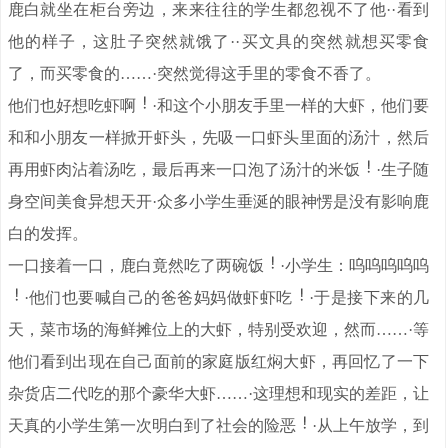
鹿白就坐在柜台旁边，来来往往的学生都忽视不了他··看到
他的样子，这肚子突然就饿了··买文具的突然就想买零食
了，而买零食的……·突然觉得这手里的零食不香了。
他们也好想吃虾啊
·和这个小朋友手里一样的大虾，他们要
和和小朋友一样掀开虾头，先吸一口虾头里面的汤汁，然后
再用虾肉沾着汤吃，最后再来一口泡了汤汁的米饭
·生子随
身空间美食异想天开·众多小学生垂涎的眼神愣是没有影响鹿
白的发挥。
一口接着一口，鹿白竟然吃了两碗饭
·小学生：呜呜呜呜呜
·他们也要喊自己的爸爸妈妈做虾虾吃
·于是接下来的几
天，菜市场的海鲜摊位上的大虾，特别受欢迎，然而……·等
他们看到出现在自己面前的家庭版红焖大虾，再回忆了一下
杂货店二代吃的那个豪华大虾……·这理想和现实的差距，让
天真的小学生第一次明白到了社会的险恶
·从上午放学，到