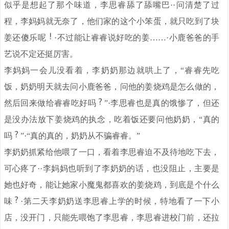
似乎是想起了那个味道，李思睿舔了舔嘴巴··问清楚了过
程，李妈妈就无奈了，他们家的这个小笨蛋，就只吃到了块
姜还傻乐呢
·不过能让睿睿说好吃的姜……·小鹿爸爸的手
艺说不定还挺厉害。
李妈妈一会儿没看着，李奶奶那边就哄上了，“睿睿先吃
饭，奶奶明天就去问小鹿爸爸，问他的姜烧鸡是怎么做的，
然后回来做给睿睿吃好吗
”·李思睿也是真的饿惨了，但还
是没办法放下姜烧鸡的执念，吃着饭还要问他奶奶，“真的
吗
”·“真的真的，奶奶从不骗睿睿。”
李奶奶抓紧给他喂了一口，看着李思睿迫不及待地吃下去，
可心疼了··李妈妈也听到了李奶奶的话，也没阻止，主要是
她也好奇，能让她家小魔鬼都喜欢的姜烧鸡，到底是个什么
味
·第二天李奶奶送李思睿上学的时候，特地看了一下小
店，没开门，只能先喂饱了李思睿，李思睿进校门前，还拉