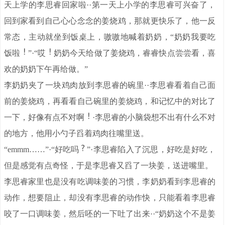
天上学的李思睿回家啦··第一天上小学的李思睿可兴奋了，
回到家看到自己心心念念的姜烧鸡，那就更快乐了，他一反
常态，主动就坐到饭桌上，嗷嗷地喊着奶奶，“奶奶我要吃
饭啦
”·“哎
奶奶今天给做了姜烧鸡，睿睿快点尝尝看，喜
欢的奶奶下午再给做。”
李奶奶夹了一块鸡肉放到李思睿的碗里··李思睿看着自己面
前的姜烧鸡，再看看自己碗里的姜烧鸡，和记忆中的对比了
一下，好像有点不对啊
·李思睿的小脑袋想不出有什么不对
的地方，他用小勺子舀着鸡肉往嘴里送。
“emmm……”·“好吃吗
”·李思睿陷入了沉思，好吃是好吃，
但是感觉有点奇怪，于是李思睿又舀了一块姜，送进嘴里。
李思睿家里也是没有吃调味姜的习惯，李奶奶看到李思睿的
动作，想要阻止，却没有李思睿的动作快，只能看着李思睿
咬了一口调味姜，然后呸的一下吐了出来··“奶奶这个不是姜