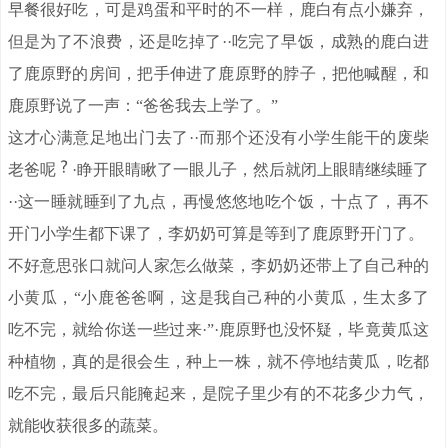
早餐很好吃，可是鸡蛋和平时的不一样，鹿白有点小嫌弃，
但是为了不浪费，还是吃掉了··吃完了早饭，成熟的鹿白进
了鹿原野的房间，把手伸进了鹿原野的脖子，把他喊醒，和
鹿原野说了一声：“爸爸我去上学了。”
这才心满意足地出门去了··而那个还没有小学生能干的废柴
老爸呢
·睁开眼睛瞅了一眼儿子，然后就闭上眼睛继续睡了
··这一睡就睡到了九点，再慢悠悠地吃个饭，十点了，再不
开门小学生都下课了，李奶奶可算是等到了鹿原野开门了。
不好意思张口就问人家怎么做菜，李奶奶还带上了自己种的
小黄瓜，“小鹿爸爸啊，这是我自己种的小黄瓜，生太多了
吃不完，就给你送一些过来·”·鹿原野也没怀疑，毕竟黄瓜这
种植物，真的是很会生，种上一株，就不停地结黄瓜，吃都
吃不完，最后只能腌起来，是院子里少有的不花多少力气，
就能收获很多的蔬菜。