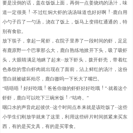
要是没倒的话，盖在饭饭上面，再倒一点姜烧鸡的汤汁，味
道一定很美
·不过红焖大虾的汤汤味道也好好啊
·鹿白用
小勺子舀了一勺汤，浇在了饭上，饭马上变得红通通的，特
别有食欲。
放下筷子，拿起一尾虾，在院子里养了一段时间的虾，足足
有鹿原野一个巴掌那么大，鹿白熟练地掀开下头，吸了吸虾
头，大眼睛满足地眯了起来··放下虾头，拨开虾壳，带着红
色条纹的雪白虾肉就出现在了面前，沾上鲜红的汤汁，这份
雪白就被破坏殆尽，鹿白嗷呜一下长大了嘴巴。
“唔唔唔
好好吃哦
爸爸你做的虾虾好好吃哦
”·就着这个
虾虾，鹿白可以吃下三碗米饭
·“咕咚。”
咽口水的声音此起彼伏··这个时间点本来就是该吃饭了··这些
小学生们刚放学就来了这里，利用这些碎片时间抓紧来买东
西，有的是买文具，有的是买零食。