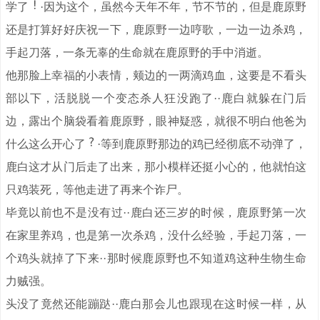
学了
·因为这个，虽然今天年不年，节不节的，但是鹿原野
还是打算好好庆祝一下，鹿原野一边哼歌，一边一边杀鸡，
手起刀落，一条无辜的生命就在鹿原野的手中消逝。
他那脸上幸福的小表情，颊边的一两滴鸡血，这要是不看头
部以下，活脱脱一个变态杀人狂没跑了··鹿白就躲在门后
边，露出个脑袋看着鹿原野，眼神疑惑，就很不明白他爸为
什么这么开心了
·等到鹿原野那边的鸡已经彻底不动弹了，
鹿白这才从门后走了出来，那小模样还挺小心的，他就怕这
只鸡装死，等他走进了再来个诈尸。
毕竟以前也不是没有过··鹿白还三岁的时候，鹿原野第一次
在家里养鸡，也是第一次杀鸡，没什么经验，手起刀落，一
个鸡头就掉了下来··那时候鹿原野也不知道鸡这种生物生命
力贼强。
头没了竟然还能蹦跶··鹿白那会儿也跟现在这时候一样，从