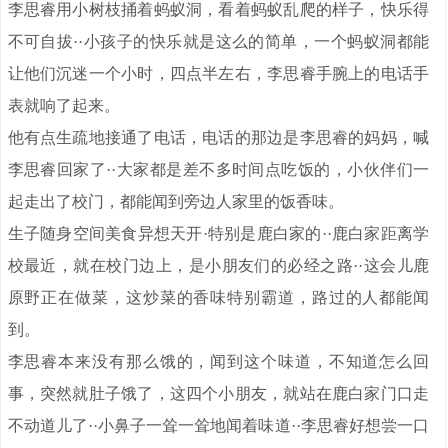
李思睿用小树枝捅着蚂蚁洞，看着蚂蚁乱爬的样子，快乐得
不可自拔··小孩子的快乐就是这么的简单，一个蚂蚁洞都能
让他们沉迷一个小时，四点半左右，李思睿手腕上的电话手
表就响了起来。
他有点生疏地接通了电话，电话的那边是李思睿的妈妈，喊
李思睿回家了··大家都是差不多时间点吃饭的，小伙伴们一
起走出了校门，都能闻到旁边人家里的饭香味。
生子随身空间美食异想天开·特别是鹿白家的··鹿白家距离学
校最近，就在校门边上，是小朋友们的必经之路··这会儿鹿
原野正在做菜，这炒菜的香味特别霸道，路过的人都能闻
到。
李思睿本来没有那么饿的，闻到这个味道，不知道怎么回
事，突然就肚子饿了，这四个小朋友，就站在鹿白家门口走
不动道儿了··小鼻子一耸一耸地闻着味道··李思睿好想尝一口