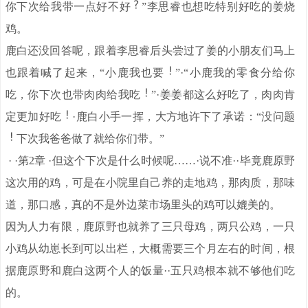
你下次给我带一点好不好
”李思睿也想吃特别好吃的姜烧
鸡。
鹿白还没回答呢，跟着李思睿后头尝过了姜的小朋友们马上
也跟着喊了起来，“小鹿我也要
”·“小鹿我的零食分给你
吃，你下次也带肉肉给我吃
”·姜姜都这么好吃了，肉肉肯
定更加好吃
·鹿白小手一挥，大方地许下了承诺：“没问题
下次我爸爸做了就给你们带。”
· ·第2章 ·但这个下次是什么时候呢……·说不准··毕竟鹿原野
这次用的鸡，可是在小院里自己养的走地鸡，那肉质，那味
道，那口感，真的不是外边菜市场里头的鸡可以媲美的。
因为人力有限，鹿原野也就养了三只母鸡，两只公鸡，一只
小鸡从幼崽长到可以出栏，大概需要三个月左右的时间，根
据鹿原野和鹿白这两个人的饭量··五只鸡根本就不够他们吃
的。