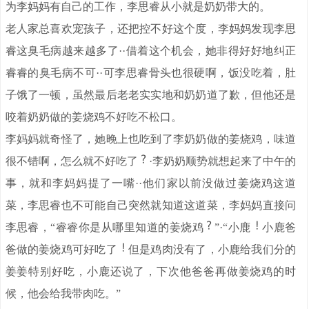
为李妈妈有自己的工作，李思睿从小就是奶奶带大的。
老人家总喜欢宠孩子，还把控不好这个度，李妈妈发现李思
睿这臭毛病越来越多了··借着这个机会，她非得好好地纠正
睿睿的臭毛病不可··可李思睿骨头也很硬啊，饭没吃着，肚
子饿了一顿，虽然最后老老实实地和奶奶道了歉，但他还是
咬着奶奶做的姜烧鸡不好吃不松口。
李妈妈就奇怪了，她晚上也吃到了李奶奶做的姜烧鸡，味道
很不错啊，怎么就不好吃了
·李奶奶顺势就想起来了中午的
事，就和李妈妈提了一嘴··他们家以前没做过姜烧鸡这道
菜，李思睿也不可能自己突然就知道这道菜，李妈妈直接问
李思睿，“睿睿你是从哪里知道的姜烧鸡
”·“小鹿
小鹿爸
爸做的姜烧鸡可好吃了
但是鸡肉没有了，小鹿给我们分的
姜姜特别好吃，小鹿还说了，下次他爸爸再做姜烧鸡的时
候，他会给我带肉吃。”