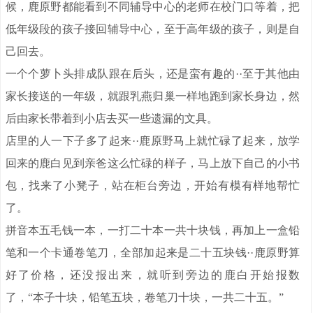
候，鹿原野都能看到不同辅导中心的老师在校门口等着，把
低年级段的孩子接回辅导中心，至于高年级的孩子，则是自
己回去。
一个个萝卜头排成队跟在后头，还是蛮有趣的··至于其他由
家长接送的一年级，就跟乳燕归巢一样地跑到家长身边，然
后由家长带着到小店去买一些遗漏的文具。
店里的人一下子多了起来··鹿原野马上就忙碌了起来，放学
回来的鹿白见到亲爸这么忙碌的样子，马上放下自己的小书
包，找来了小凳子，站在柜台旁边，开始有模有样地帮忙
了。
拼音本五毛钱一本，一打二十本一共十块钱，再加上一盒铅
笔和一个卡通卷笔刀，全部加起来是二十五块钱··鹿原野算
好了价格，还没报出来，就听到旁边的鹿白开始报数
了，“本子十块，铅笔五块，卷笔刀十块，一共二十五。”