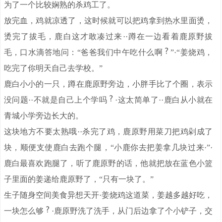
为了一个比较娴熟的杀鸡工了。
放完血，鸡就凉透了，这时候就可以把鸡拿到热水里面烫，
烫完了拔毛，鹿白这才敢凑过来··蹲在一边看着鹿原野拔
毛，口水滴答地问：“爸爸我们中午吃什么啊
”·“姜烧鸡，
吃完了你明天自己去学校。”
鹿白小小的一只，蹲在鹿原野旁边，小胖手比了个圈，表示
没问题··不就是自己上个学吗
·这太简单了··鹿白从小就在
青城小学旁边长大的。
这块地方不要太熟哦··杀完了鸡，鹿原野用菜刀把鸡剁成了
块，顺便支使鹿白去跑个腿，“小鹿你去把姜拿几块过来·”·
鹿白最喜欢跑腿了，听了鹿原野的话，他就把放在蓝色小篮
子里面的姜递给鹿原野了，“只有一块了。”
生子随身空间美食异想天开·姜烧鸡这道菜，姜越多越好吃，
一块怎么够
·鹿原野洗了洗手，从门后边拿了个小铲子，交