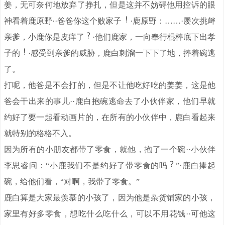
姜，无可奈何地放弃了挣扎，但是这并不妨碍他用控诉的眼
神看着鹿原野··爸爸你这个败家子
·鹿原野：……·屡次挑衅
亲爹，小鹿你是皮痒了
·他们鹿家，一向奉行棍棒底下出孝
子的
·感受到亲爹的威胁，鹿白刺溜一下下了地，捧着碗逃
了。
打呢，他爸是不会打的，但是不让他吃好吃的姜姜，这是他
爸会干出来的事儿··鹿白抱碗逃命去了小伙伴家，他们早就
约好了要一起看动画片的，在所有的小伙伴中，鹿白看起来
就特别的格格不入。
因为所有的小朋友都带了零食，就他，抱了一个碗··小伙伴
李思睿问：“小鹿我们不是约好了带零食的吗
”·鹿白捧起
碗，给他们看，“对啊，我带了零食。”
鹿白算是大家最羡慕的小孩了，因为他是杂货铺家的小孩，
家里有好多零食，想吃什么吃什么，可以不用花钱··可他这