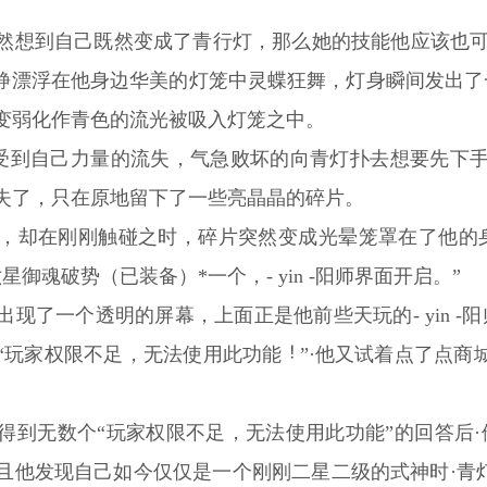
然想到自己既然变成了青行灯，那么她的技能他应该也可
安静漂浮在他身边华美的灯笼中灵蝶狂舞，灯身瞬间发出
变弱化作青色的流光被吸入灯笼之中。
受到自己力量的流失，气急败坏的向青灯扑去想要先下手杀
失了，只在原地留下了一些亮晶晶的碎片。
，却在刚刚触碰之时，碎片突然变成光晕笼罩在了他的身
御魂破势（已装备）*一个，- yin -阳师界面开启。”
现了一个透明的屏幕，上面正是他前些天玩的- yin -
“玩家权限不足，无法使用此功能
”·他又试着点了点商
得到无数个“玩家权限不足，无法使用此功能”的回答后
且他发现自己如今仅仅是一个刚刚二星二级的式神时·青