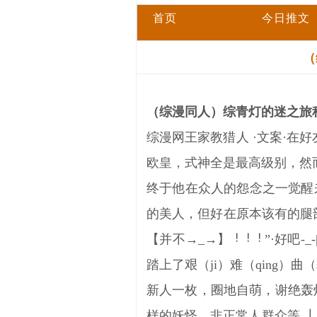
首页
今日推文
（
（综漫同人）综青灯的迷之旅程
综漫网王家教猎人 ·文案·
欧皇，式神全是最高级别，然
终于他在众人的怨念之一觉醒
的美人，但好在原本该有的腿部
【并不→_→】
”·好吧
踏上了艰（ji）难（qing）曲
新人一枚，圈地自萌，谢绝轰炸^
样的妖怪，非正常人群众等 ┃ 其它