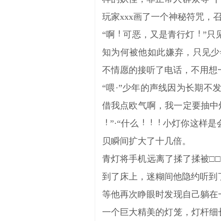
玩家xxx画了一个神秘符咒，召
“啊
可恶，又是青行灯
”只
知为何被他如此嫌弃，只见少
不情愿的接听了电话，不用想
“喂·”少年的声线因为长期不
借我点欧气啊，我一定要抽中
”·“什么
小灯你这样是会
贝瞬间扩大了十几倍。
青灯将手机远离了揉了揉被□
到了床上，迷糊间他隐约听到
等他再次睁眼时发现自己躺在
一个巨大精美的灯笼，灯杆细