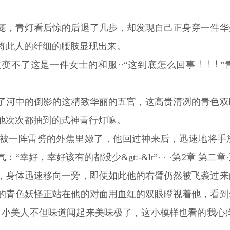
。
笼，青灯看后惊的后退了几步，却发现自己正身穿一件华
将此人的纤细的腰肢显现出来。
变不了这是一件女士的和服··“这到底怎么回事
”
了河中的倒影的这精致华丽的五官，这高贵清冽的青色双
他次次都抽到的式神青行灯嘛。
被一阵雷劈的外焦里嫩了，他回过神来后，迅速地将手
幸好，幸好该有的都没少&gt:-&lt”· · ·第2章 第
，身体迅速移向一旁，即便如此他的右臂仍然被飞袭过来
的青色妖怪正站在他的对面用血红的双眼瞪视着他，看到
，小美人不但味道闻起来美味极了，这小模样也看的我心