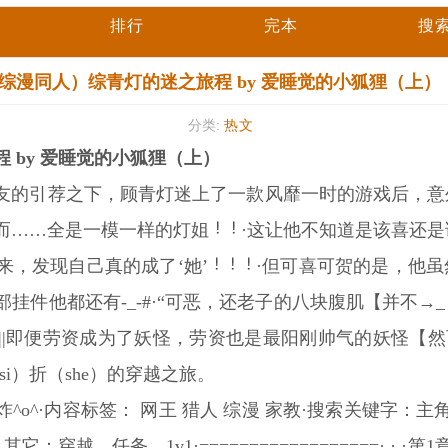
排行
完本
搜
综漫同人）综青灯的迷之旅程 by 爱睡觉的小狐狸（上）
分类:
热文
 by 爱睡觉的小狐狸（上）
在好友的引荐之下，顾青灯迷上了一款风靡一时的游戏后，
而……全是一模一样的灯姐
·这让他不知道是该喜还是
来，发现自己真的成了‘她’
·但可喜可贺的是，他
挂件他都还有-_-#·“可恶，还老子的八块腹肌【并不→
-_-||即便劳资成为了妖怪，劳资也是最阳刚帅气的妖怪【
（si）折（she）的穿越之旅。
o^·内容标签： 网王 猎人 综漫 家教·搜索关键字：主
：穿越，任务，1v1·==================· · ·