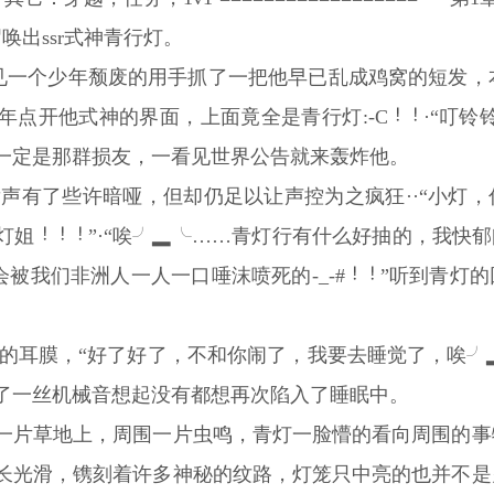
唤出ssr式神青行灯。
见一个少年颓废的用手抓了一把他早已乱成鸡窝的短发，本
年点开他式神的界面，上面竟全是青行灯:-C
·“叮
一定是那群损友，一看见世界公告就来轰炸他。
发声有了些许暗哑，但却仍足以让声控为之疯狂··“小灯
灯姐
”·“唉╯▂╰……青灯行有什么好抽的，我快
被我们非洲人一人一口唾沫喷死的-_-#
”听到青灯
□的耳膜，“好了好了，不和你闹了，我要去睡觉了，唉╯
了一丝机械音想起没有都想再次陷入了睡眠中。
一片草地上，周围一片虫鸣，青灯一脸懵的看向周围的事
长光滑，镌刻着许多神秘的纹路，灯笼只中亮的也并不是