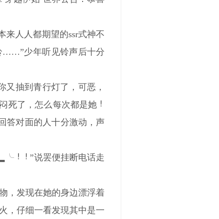
来人人都期望的ssr式神不
铃铃……”少年听见铃声后十分
，你又抽到青行灯了，可恶，
郁闷死了，怎么每次都是她
的回答对面的人十分激动，声
▂╰
”说罢便挂断电话走
物，发现在她的身边漂浮着
火，仔细一看发現其中是一