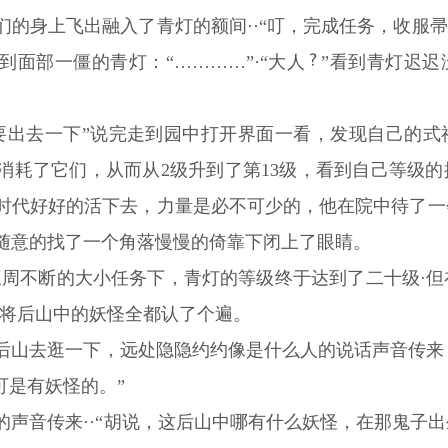
的身上飞出融入了青灯的额间··“叮，完成任务，收服帚神
面部一僵的青灯：“…………”·“大人
”看到青灯迟迟
要出去一下”说完走到园中打开界面一看，发现自己的式
消耗了它们，从而从2级升到了第13级，看到自己等级
时代好好的活下去，力量是必不可少的，他在院中待了一
随意的找了一个角落慢慢的倚靠下闭上了眼睛。
连续三周不断的大小任务下，青灯的等级终于达到了二十级·
是将后山中的妖怪全都认了个遍。
后山去逛一下，远处隐隐约约像是什么人的说话声音传来，
可是有妖怪的。”
的声音传来··“胡说，这后山中哪有什么妖怪，在那鬼子