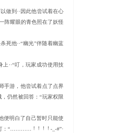
以做到··因此他尝试着在心
了一阵耀眼的青色照在了妖怪
死他··“幽光”伴随着幽蓝
上··“叮，玩家成功使用技
阳师手游，他尝试着点了点界
城，仍然被回答：“玩家权限
·他便明白了自己暂时只能使
灯：“…………
-_-#”·