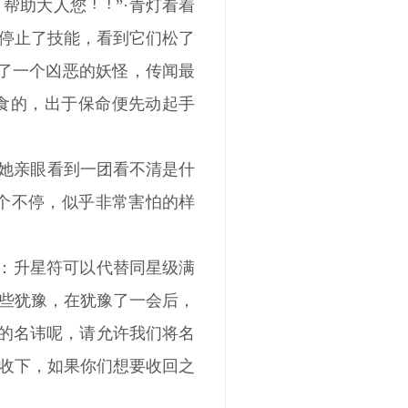
帮助大人您
”·青灯看着
停止了技能，看到它们松了
来了一个凶恶的妖怪，传闻最
食的，出于保命便先动起手
说她亲眼看到一团看不清是什
个不停，似乎非常害怕的样
·注：升星符可以代替同星级满
有些犹豫，在犹豫了一会后，
您的名讳呢，请允许我们将名
时收下，如果你们想要收回之