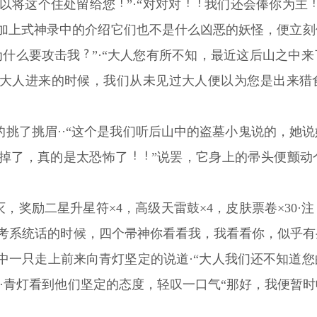
可以将这个住处留给您
”·“对对对
我们还会俸你为主
加上式神录中的介绍它们也不是什么凶恶的妖怪，便立刻
为什么要攻击我
”·“大人您有所不知，最近这后山之中
大人进来的时候，我们从未见过大人便以为您是出来猎
的挑了挑眉··“这个是我们听后山中的盗墓小鬼说的，她
掉了，真的是太恐怖了
”说罢，它身上的帚头便颤动
灭，奖励二星升星符×4，高级天雷鼓×4，皮肤票卷×30
灯思考系统话的时候，四个帚神你看看我，我看看你，似乎
中一只走上前来向青灯坚定的说道·“大人我们还不知道
”·青灯看到他们坚定的态度，轻叹一口气“那好，我便暂