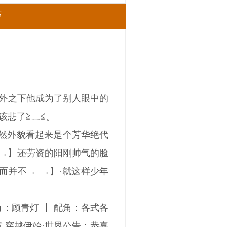
索
意外之下他成为了别人眼中的
该悲了≧﹏≦。
虽然外貌看起来是个芳华绝代
_→】还劳资的阳刚帅气的脸
然而并不→_→】·就这样少年
角：顾青灯 ┃ 配角：各式各
第1章 穿越伊始·世界公告：恭喜