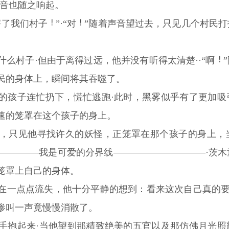
声音也随之响起。
害了我们村子
”·“对
”随着声音望过去，只见几个村民打
么村子·但由于离得过远，他并没有听得太清楚··“啊
民的身体上，瞬间将其吞噬了。
的孩子连忙扔下，慌忙逃跑·此时，黑雾似乎有了更加吸
速的笼罩在这个孩子的身上。
，只见他寻找许久的妖怪，正笼罩在那个孩子的身上，
――――――我是可爱的分界线――――――――――·茨
笼罩上自己的身体。
在一点点流失，他十分平静的想到：看来这次自己真的要
惨叫一声竟慢慢消散了。
手抱起来·当他望到那精致绝美的五官以及那仿佛月光照