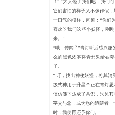
”·“大人饶了我们吧，我们
它们害怕的样子又不像作假，
一口气的模样，问道：“你们
喜欢吃我们这些小妖怪，刚刚
来。”
“哦，传闻
”青灯听后感兴趣
么的黑色浓雾将青邪鬼给吞噬
子。
“ 叮，找出神秘妖怪，将其消
级式神用于升星·”·正在青
便仿佛下达成了共识，只见其
字交与您，成为您的追随者
时，我便再还予你们。”