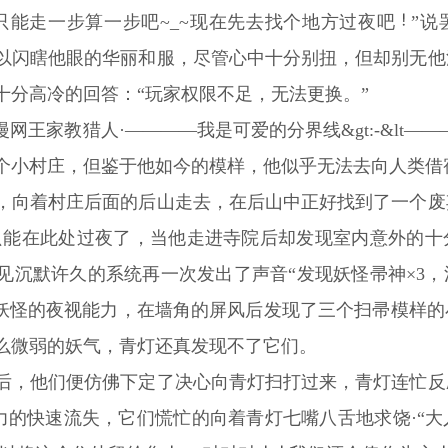
只能走一步算一步吧~_~现在先去找个地方过夜吧
”说
以闪瞎他眼的华丽和服，尽管心中十分别扭，但却别无他
十分高冷的回答：“玩家权限不足，无法更换。”
漫网王家教猎人·――――我是可爱的分界线&gt:-&lt―
个小村庄，但鉴于他如今的模样，他似乎无法去向人类借
，向着村庄后面的后山走去，在后山中正好找到了一个废
只能在此处过夜了，当他走进寺院后却发现室内意外的十
见沉默许久的系统再一次发出了声音“发现妖怪帚神×3
身为妖怪的夜视能力，在墙角的屏风后发现了三个扫帚模样
么微弱的妖气，青灯还真发现不了它们。
后，他们便仿佛下定了决心向青灯扫打过来，青灯连忙反
妖力的快速流失，它们慌忙的向着青灯七嘴八舌地求饶·“