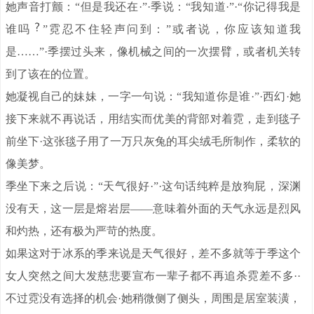
她声音打颤：“但是我还在·”·季说：“我知道·”·“你记得我是
谁吗
”霓忍不住轻声问到：”或者说，你应该知道我
是……”·季摆过头来，像机械之间的一次摆臂，或者机关转
到了该在的位置。
她凝视自己的妹妹，一字一句说：“我知道你是谁·”·西幻·她
接下来就不再说话，用结实而优美的背部对着霓，走到毯子
前坐下·这张毯子用了一万只灰兔的耳尖绒毛所制作，柔软的
像美梦。
季坐下来之后说：“天气很好·”·这句话纯粹是放狗屁，深渊
没有天，这一层是熔岩层——意味着外面的天气永远是烈风
和灼热，还有极为严苛的热度。
如果这对于冰系的季来说是天气很好，差不多就等于季这个
女人突然之间大发慈悲要宣布一辈子都不再追杀霓差不多··
不过霓没有选择的机会·她稍微侧了侧头，周围是居室装潢，