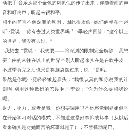
动把手·音乐从那个金色的喇叭似的传了出来，伴随着雨的声
音和叮咚声，听起来很和平。
和平的简直不像深渊的氛围，因此很虚假··她们俩坐在一起
听··霓说：“你有去过人类世界吗
”·季轻声回答：“这个以上
的世界，我没有去过。”
“我想去·”霓说：“我想要——将深渊的限制完全解除，我想
要自由的来往在以上的世界·”·别人听起来实在是在吹牛皮，
不过季听完之后也只是将脑袋摆过来，说：“是吗。
果然是你呢·”·霓轻轻皱起眉头：“我很认真的和你说我的计
划啊·别用这种敷衍的态度啊·”·季说：“你为什么要和我说
呢。
财力，物力，或者是我，你想要调用吗·”·她察觉到姐姐似乎
在开始学习对话的模式，不知道这是好事抑或坏事（从以后
看来确实是对她而言的坏事就是了），不禁摇动尾巴。