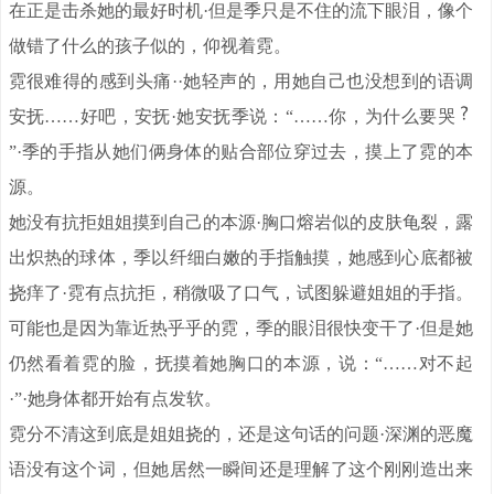
在正是击杀她的最好时机·但是季只是不住的流下眼泪，像个
做错了什么的孩子似的，仰视着霓。
霓很难得的感到头痛··她轻声的，用她自己也没想到的语调
安抚……好吧，安抚·她安抚季说：“……你，为什么要哭
”·季的手指从她们俩身体的贴合部位穿过去，摸上了霓的本
源。
她没有抗拒姐姐摸到自己的本源·胸口熔岩似的皮肤龟裂，露
出炽热的球体，季以纤细白嫩的手指触摸，她感到心底都被
挠痒了·霓有点抗拒，稍微吸了口气，试图躲避姐姐的手指。
可能也是因为靠近热乎乎的霓，季的眼泪很快变干了·但是她
仍然看着霓的脸，抚摸着她胸口的本源，说：“……对不起
·”·她身体都开始有点发软。
霓分不清这到底是姐姐挠的，还是这句话的问题·深渊的恶魔
语没有这个词，但她居然一瞬间还是理解了这个刚刚造出来