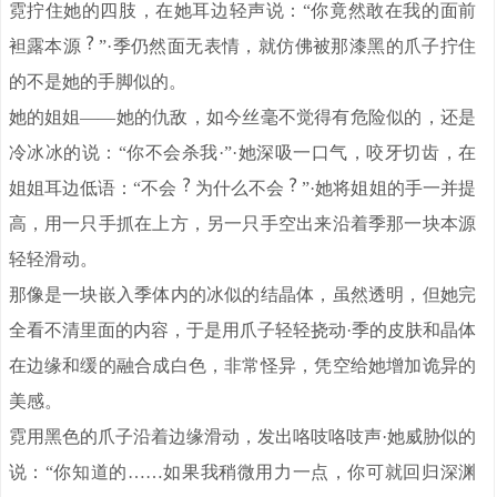
霓拧住她的四肢，在她耳边轻声说：“你竟然敢在我的面前
袒露本源
”·季仍然面无表情，就仿佛被那漆黑的爪子拧住
的不是她的手脚似的。
她的姐姐——她的仇敌，如今丝毫不觉得有危险似的，还是
冷冰冰的说：“你不会杀我·”·她深吸一口气，咬牙切齿，在
姐姐耳边低语：“不会
为什么不会
”·她将姐姐的手一并提
高，用一只手抓在上方，另一只手空出来沿着季那一块本源
轻轻滑动。
那像是一块嵌入季体内的冰似的结晶体，虽然透明，但她完
全看不清里面的内容，于是用爪子轻轻挠动·季的皮肤和晶体
在边缘和缓的融合成白色，非常怪异，凭空给她增加诡异的
美感。
霓用黑色的爪子沿着边缘滑动，发出咯吱咯吱声·她威胁似的
说：“你知道的……如果我稍微用力一点，你可就回归深渊