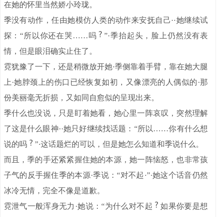
在她的怀里当然娇小玲珑。
季没有动作，任由她模仿人类的动作来安抚自己··她继续试
探：“所以你还在哭……吗
”·季抬起头，脸上仍然没有表
情，但是眼泪确实止住了。
霓犹豫了一下，还是稍微放开她·季侧靠着手臂，靠在她大腿
上·她脖颈上的伤口已经恢复如初，又像漂亮的人偶似的·那
份美丽毫无折损，又如同自愈似的呈现出来。
季什么也没说，只是盯着她看，她心里一阵哀叹，突然理解
了这是什么眼神··她只好继续找话题：“所以……你有什么想
说的吗
”·这话题烂的可以，但是她怎么知道和季说什么。
而且，季的手还紧紧握住她的本源，她一阵恼怒，也非常孩
子气的反手握住季的本源·季说：“对不起·”·她这个话音仍然
冰冷无情，完全不像是道歉。
霓泄气一般浑身无力·她说：“为什么对不起
如果你要是想