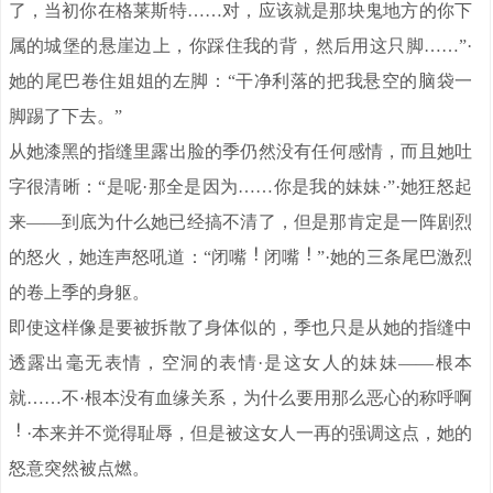
了，当初你在格莱斯特……对，应该就是那块鬼地方的你下
属的城堡的悬崖边上，你踩住我的背，然后用这只脚……”·
她的尾巴卷住姐姐的左脚：“干净利落的把我悬空的脑袋一
脚踢了下去。”
从她漆黑的指缝里露出脸的季仍然没有任何感情，而且她吐
字很清晰：“是呢·那全是因为……你是我的妹妹·”·她狂怒起
来——到底为什么她已经搞不清了，但是那肯定是一阵剧烈
的怒火，她连声怒吼道：“闭嘴
闭嘴
”·她的三条尾巴激烈
的卷上季的身躯。
即使这样像是要被拆散了身体似的，季也只是从她的指缝中
透露出毫无表情，空洞的表情·是这女人的妹妹——根本
就……不·根本没有血缘关系，为什么要用那么恶心的称呼啊
·本来并不觉得耻辱，但是被这女人一再的强调这点，她的
怒意突然被点燃。