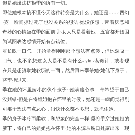
但是她没法抗拒季的所有一切。
即使她根本搞不懂今天这种转变是为什么，她还是……·西幻
·霓一瞬间掠过死了也没关系的想法·她没多想，带着厌恶和
奇妙的心情坐在季的面前·那女人只是看着她，五官都开始因
为试图表达感情开始有点错位。
霓长叹一口气，开始觉得刚刚那个想法有点傻，但她深吸一
口气，也不多想这女人是不是有什么- yin -谋诡计，或者现
在只是想骗取她软弱的一面，然后再来宰杀她·她低下身子，
将季抱过来。
季在她的怀里娇小的像个孩子··她满腹心事，寄希望于自己
没赌错·但是在将姐姐抱在怀里的时候，她还是一瞬间觉得刚
刚那个想法有点恶心，很快什么都不多想，就抱住她。
季的身子冰冷而柔软，和想象的完全一样·霓将手穿过姐姐的
腋下，将自己的姐姐抱在怀里·她的本源从胸口处露出来，现