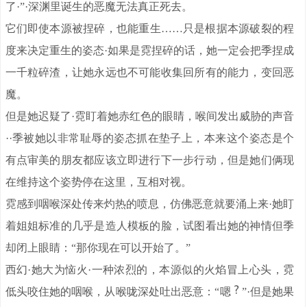
了·”·深渊里诞生的恶魔无法真正死去。
它们即使本源被捏碎，也能重生……只是根据本源破裂的程
度来决定重生的姿态·如果是霓捏碎的话，她一定会把季捏成
一千粒碎渣，让她永远也不可能收集回所有的能力，变回恶
魔。
但是她迟疑了·霓盯着她赤红色的眼睛，喉间发出威胁的声音
··季被她以非常耻辱的姿态抓在垫子上，本来这个姿态是个
有点审美的朋友都应该立即进行下一步行动，但是她们俩现
在维持这个姿势停在这里，互相对视。
霓感到咽喉深处传来灼热的喷息，仿佛恶意就要涌上来·她盯
着姐姐标准的几乎是造人模板的脸，试图看出她的神情但季
却闭上眼睛：“那你现在可以开始了。”
西幻·她大为恼火·一种浓烈的，本源似的火焰冒上心头，霓
低头咬住她的咽喉，从喉咙深处吐出恶意：“嗯
”·但是她果