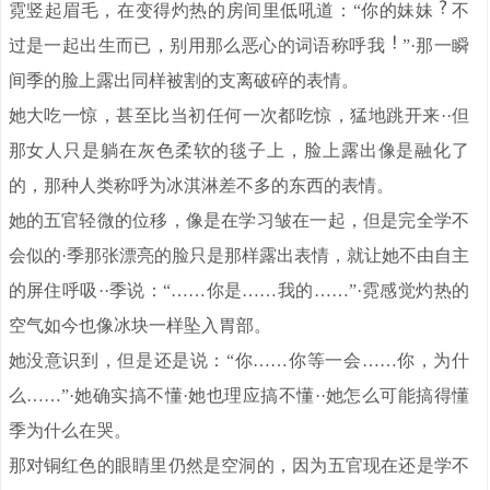
霓竖起眉毛，在变得灼热的房间里低吼道：“你的妹妹
不
过是一起出生而已，别用那么恶心的词语称呼我
”·那一瞬
间季的脸上露出同样被割的支离破碎的表情。
她大吃一惊，甚至比当初任何一次都吃惊，猛地跳开来··但
那女人只是躺在灰色柔软的毯子上，脸上露出像是融化了
的，那种人类称呼为冰淇淋差不多的东西的表情。
她的五官轻微的位移，像是在学习皱在一起，但是完全学不
会似的·季那张漂亮的脸只是那样露出表情，就让她不由自主
的屏住呼吸··季说：“……你是……我的……”·霓感觉灼热的
空气如今也像冰块一样坠入胃部。
她没意识到，但是还是说：“你……你等一会……你，为什
么……”·她确实搞不懂·她也理应搞不懂··她怎么可能搞得懂
季为什么在哭。
那对铜红色的眼睛里仍然是空洞的，因为五官现在还是学不