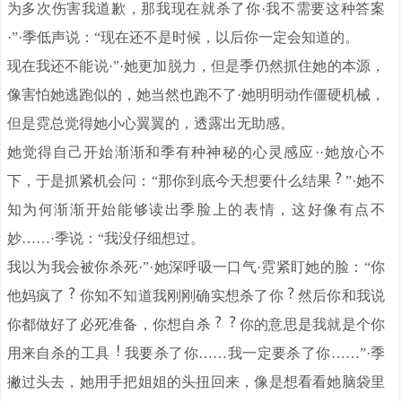
为多次伤害我道歉，那我现在就杀了你·我不需要这种答案
·”·季低声说：“现在还不是时候，以后你一定会知道的。
现在我还不能说·”·她更加脱力，但是季仍然抓住她的本源，
像害怕她逃跑似的，她当然也跑不了·她明明动作僵硬机械，
但是霓总觉得她小心翼翼的，透露出无助感。
她觉得自己开始渐渐和季有种神秘的心灵感应··她放心不
下，于是抓紧机会问：“那你到底今天想要什么结果
”·她不
知为何渐渐开始能够读出季脸上的表情，这好像有点不
妙……·季说：“我没仔细想过。
我以为我会被你杀死·”·她深呼吸一口气·霓紧盯她的脸：“你
他妈疯了
你知不知道我刚刚确实想杀了你
然后你和我说
你都做好了必死准备，你想自杀
你的意思是我就是个你
用来自杀的工具
我要杀了你……我一定要杀了你……”·季
撇过头去，她用手把姐姐的头扭回来，像是想看看她脑袋里