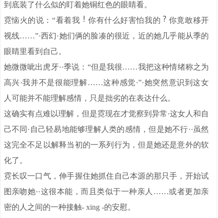
到底装了什么似的盯着她铜红色的眼睛看。
霓恼火的说：“看着我
你有什么好害怕我的
你竟敢移开
视线……”·西幻·她们俩的脸凑的很近，近的她几乎能从季的
眼睛里看到自己。
她微微呲出虎牙··季说：“但是我很……我把这种情绪称之为
高兴·我并不是很能理解……这种感觉·”·她突然意识到这女
人可能并不能理解感情，只是拙劣的在表达什么。
这确实有点难以理解，但是霓现在才觉察到异常·这女人和自
己不同·自己轻易地能够理解人类的感情，但是她不行··虽然
这完全不足以解释当初的一系列行为，但是她还是意外的软
化了。
霓长叹一口气，伸手握住她抓住自己本源的那只手，开始试
图亲吻她··这很本能，而且类似于一种亲人……或者更加亲
密的人之间的一种接触- xing -的安慰。