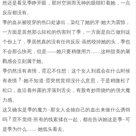
然还是看见季睁开眼，那对空洞而无神的眼睛盯着她，一点
反应都没有。
季的血从被咬穿的伤口处渗出，染红了她的牙·她大为震惊，
一方面是居然那么轻松的伤害到了季，一方面是自己做到这
个份上了，季居然真的没有任何反应·虽然咬掉她的头，季也
不会那么快死，但是——她只要稍微用力……这种甜美的屠
戮感会立刻属于她。
季仍然没有表情，霓忍不住想：这个女人到底会在什么时候
有表情
·她不知道·霓突然觉得没什么意思，于是稍微松了
松口，血沿着外露的牙落到舌尖，有股奇妙而烧灼的强大魔
力感。
这又确实是季的魔力··那女人会抽自己的血出来做什么诱饵
吗
霓不觉得·所有的线索揉在一起，都在告诉她这是季··可
是季为什么……·她低头看去。