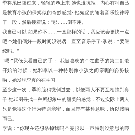
季将尾巴摇过来，轻轻的卷上来·她也没抗拒，内心有种自己
是教育小孩的保姆似的奇妙感觉··她短促的随着音乐旋律哼
了一段，然后接着说：“那……倒不用。
我自己可以·如果你不……一直那样的话，我应该会更快一点
吧·”·她们俩好一段时间没说话，直至音乐停了·季说：“要继
续吗。”
“嗯·”霓低头看自己的手：“我挺喜欢的·”·在曲子的第二副歌
开始的时候，她和季以一种特别像小孩之间亲昵的姿势接
吻，她发现季真的在学习。
至少这一次，季将脸稍微侧过去，以便两人不要互相撞到鼻
子·她试图寻找一种所想象中的甜美的感觉，不过实际上两人
只是觉得这个行为特别亲密，而且带有某种意味，所以接吻
而已。
季说：“你现在还想杀掉我吗·”·霓报以一声特别没意思的哼