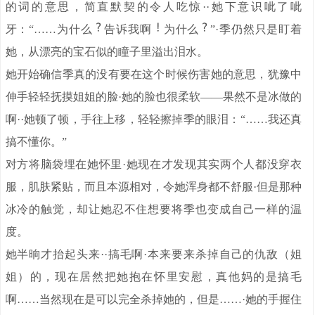
的词的意思，简直默契的令人吃惊··她下意识呲了呲
牙：“……为什么
告诉我啊
为什么
”·季仍然只是盯着
她，从漂亮的宝石似的瞳子里溢出泪水。
她开始确信季真的没有要在这个时候伤害她的意思，犹豫中
伸手轻轻抚摸姐姐的脸·她的脸也很柔软——果然不是冰做的
啊··她顿了顿，手往上移，轻轻擦掉季的眼泪：“……我还真
搞不懂你。”
对方将脑袋埋在她怀里·她现在才发现其实两个人都没穿衣
服，肌肤紧贴，而且本源相对，令她浑身都不舒服·但是那种
冰冷的触觉，却让她忍不住想要将季也变成自己一样的温
度。
她半晌才抬起头来··搞毛啊·本来要来杀掉自己的仇敌（姐
姐）的，现在居然把她抱在怀里安慰，真他妈的是搞毛
啊……当然现在是可以完全杀掉她的，但是……·她的手握住