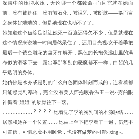
深海中的压抑水压，无论哪一个都致命··而且霓就在她面
前，没有被绑住，没有被石化，被诅咒，被断肢——换而言
之身体好端端的，但是她现在也动不了了。
她知道这个破绽足以让她死一百遍还得欠不少，但是就现在
这个情况来说她一时间居然呆住了，还用目光视/女干着季把
最后一个镂空雕花的盘牙扣解开，黑色的长袍像远山里的瀑
布似的滑落下去，露出季那和别的恶魔都不一样，白皙的几
乎透明的身体。
她仿佛是冰亦或是别的什么白色固体雕刻而成的，连看着都
只能感觉到寒冷，完全没有美人怀抱暖香温玉一说··霓的眼
神循着“姐姐”的锁骨往下一落。
………………
·她看见了季的胸乳间的本源联结……
居然和她在一个位置……·她由上至下把季看了一遍，仍然不
可置信，可惜恶魔不用睡觉，也没有做梦的可能- xing -。