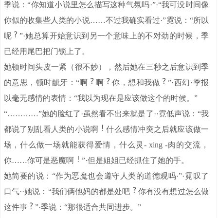
季说：“你知道小说里怎么描写这种气氛吗·”·“我可没时间像
你似的收集些人类的小说……不过我确实看过·”霓说：“所以
呢
”·她总算开始意识到另一个意味上的不对劲的时候，季
已经用尾巴把门锁上了。
她顿时间头皮一紧（很不妙），然后她在三秒之后意识到季
的意思，顿时龇牙：“啊
啊
你，想和我做
”·西幻·季报
以毫无感情的表情：“我以为现在是应该做这个的时候。”
“…………”她的脸红了·虽然看不出来就是了··霓低声说：“我
都说了别乱看人类的小说啊
什么感情冲突之后就应该做一
场，什么做一场就能获得爱情，什么灵- xing -肉的交流，
你……你可是恶魔啊
”·但是姐姐已经抓住了她的手。
她简要的说：“作为恶魔也会遵守人类的道德观吗·”·霓叹了
口气··她说：“我们俩他妈的都是处吧
你有没有想过怎么做
这件事
”·季说：“那很适合共同进步。”