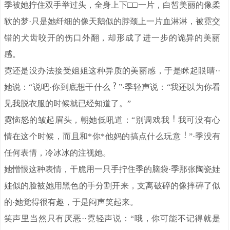
季被她拧住双手举过头，全身上下□□一片，白皙美丽的像柔
软的梦·只是她纤细的像天鹅似的脖颈上一片血淋淋，被霓交
错的犬齿咬开的伤口外翻，却形成了进一步的诡异的美丽
感。
霓还是没办法接受姐姐这种异质的美丽感，于是眯起眼睛··
她说：“说吧·你到底想干什么
”·季轻声说：“我还以为你看
见我脱衣服的时候就已经知道了。”
霓恼怒的皱起眉头，朝她低吼道：“别调戏我
我可没有心
情在这个时候，而且和*你*他妈的搞点什么玩意
”·季没有
任何表情，冷冰冰的注视她。
她憎恨这种表情，干脆用一只手拧住季的脑袋·季那张陶瓷娃
娃似的脸被她用黑色的手分割开来，支离破碎的像摔碎了似
的·她觉得很有趣，于是闷声笑起来。
笑声里当然只有厌恶··霓轻声说：“哦，你可能不记得就是