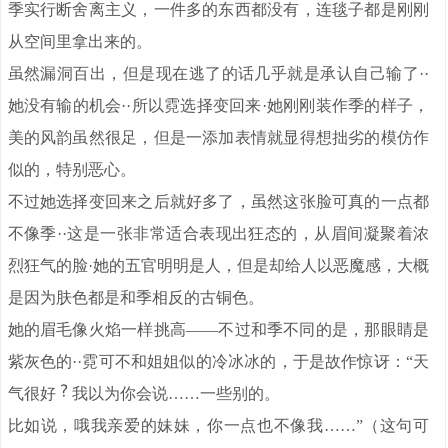
季实行断舍离主义，一件多的东西都没有，连毯子都是刚刚
从空间里拿出来的。
虽然漏洞百出，但是现在逃了的话几乎就是承认自己输了··
她没有输的机会··所以霓选择变回来·她刚刚装作季的样子，
美的风韵虽然很足，但是一添加表情就显得想拙劣的模仿作
似的，特别恶心。
不过她选择变回来之后就好多了，虽然这张脸可真的一点都
不像季··这是一张非常适合表现出狂态的，从眉间凝聚着浓
烈狂气的脸·她的五官明明是人，但是却给人以恶魔感，大概
是因为肤色都是和季相反的古铜色。
她的眉毛像火焰一样挑高——不过和季不同的是，那眼睛是
紫灰色的··霓可不和姐姐似的冷冰冰的，于是故作惊讶：“天
气很好
我以为你会说……一些别的。
比如说，哦我亲爱的妹妹，你一点也不像我……”（这句可