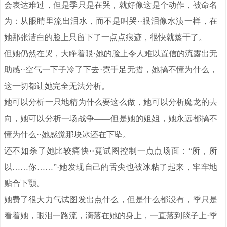
会表达难过，但是季只是在哭，就好像这是个动作，被命名
为：从眼睛里流出泪水，而不是叫哭··眼泪像水渍一样，在
她那张洁白的脸上只留下了一点点痕迹，很快就蒸干了。
但她仍然在哭，大睁着眼·她的脸上令人难以置信的流露出无
助感··空气一下子冷了下去·霓手足无措，她搞不懂为什么，
这一切都让她完全无法分析。
她可以分析一只地精为什么要这么做，她可以分析魔龙的去
向，她可以分析一场战争——但是她的姐姐，她永远都搞不
懂为什么··她感觉那块冰还在下坠。
还不如杀了她比较痛快··霓试图控制一点点场面：“所，所
以……你……”·她发现自己的舌尖也被冰粘了起来，牢牢地
贴合下颚。
她费了很大力气试图发出点什么，但是什么都没有，季只是
看着她，眼泪一路流，滴落在她的身上，一直落到毯子上·季