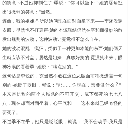
的笑意··不过她抑制住了·季说：“你可以坐下·”·她的唇角扯
出很微弱的笑意：“当然。
遵命，我的姐姐·”·所以她俩现在面对面坐下来——季还没穿
衣服，显然也不打算穿·她的本源联结仍然在平和而微妙的散
发出规则的波动，这种波动让霓觉得不怎么自在。
她的波动混乱，疯狂，类似于一种更加本能的东西·她们俩天
生就应该不对盘，居然是姐妹，真够好笑的·霓没笑出来，眼
神冷漠的看着季··她说：“聊点别的。”
这句话是季说的，霓当然不敢在这位恶魔面前稍微进言一句
别的·她眨了眨眼，就说：“那……你现在，想要做什么
”·
本来是仇敌的两个人厮杀的不可开交，属下都死的七七八
八，现在却面对面坐着，心平气和——这本来就已经奇怪的
要死了。
不过季不在乎，她只是眨眨眼，就说：“我不会动手·我只是