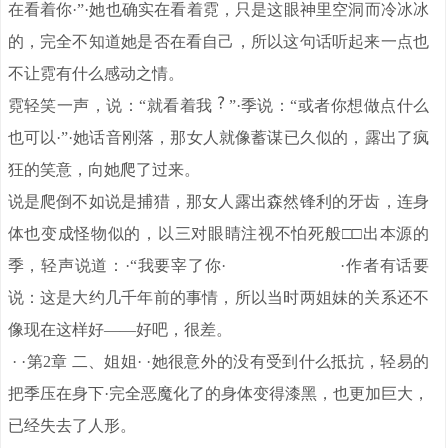
在看着你·”·她也确实在看着霓，只是这眼神里空洞而冷冰冰
的，完全不知道她是否在看自己，所以这句话听起来一点也
不让霓有什么感动之情。
霓轻笑一声，说：“就看着我
”·季说：“或者你想做点什么
也可以·”·她话音刚落，那女人就像蓄谋已久似的，露出了疯
狂的笑意，向她爬了过来。
说是爬倒不如说是捕猎，那女人露出森然锋利的牙齿，连身
体也变成怪物似的，以三对眼睛注视不怕死般□□出本源的
季，轻声说道：·“我要宰了你· ·作者有话要
说：这是大约几千年前的事情，所以当时两姐妹的关系还不
像现在这样好——好吧，很差。
· ·第2章 二、姐姐· ·她很意外的没有受到什么抵抗，轻易的
把季压在身下·完全恶魔化了的身体变得漆黑，也更加巨大，
已经失去了人形。