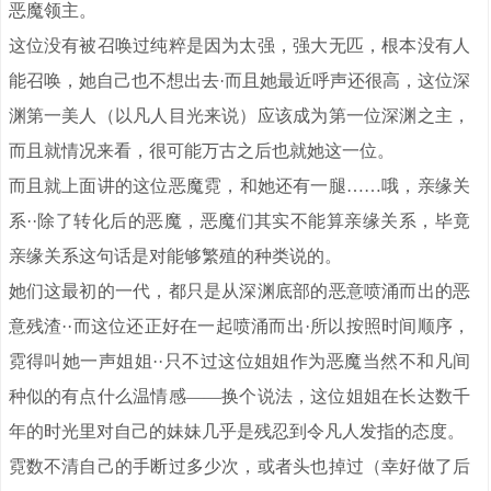
恶魔领主。
这位没有被召唤过纯粹是因为太强，强大无匹，根本没有人
能召唤，她自己也不想出去·而且她最近呼声还很高，这位深
渊第一美人（以凡人目光来说）应该成为第一位深渊之主，
而且就情况来看，很可能万古之后也就她这一位。
而且就上面讲的这位恶魔霓，和她还有一腿……哦，亲缘关
系··除了转化后的恶魔，恶魔们其实不能算亲缘关系，毕竟
亲缘关系这句话是对能够繁殖的种类说的。
她们这最初的一代，都只是从深渊底部的恶意喷涌而出的恶
意残渣··而这位还正好在一起喷涌而出·所以按照时间顺序，
霓得叫她一声姐姐··只不过这位姐姐作为恶魔当然不和凡间
种似的有点什么温情感——换个说法，这位姐姐在长达数千
年的时光里对自己的妹妹几乎是残忍到令凡人发指的态度。
霓数不清自己的手断过多少次，或者头也掉过（幸好做了后