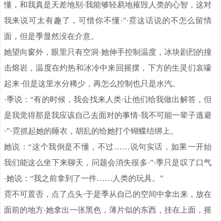
懂，和我真是天差地别·我能够轻易地摧毁人类的心智，这对
我来说可太有趣了，可惜你不懂·”·霓这话说的不怎么留情
面，但是季显然没在介意。
她望向窗外，眼里只有空洞·她伸手控制温度，冰块剧烈的撞
击熔岩，温度在灼热和冰冷中来回摇摆，下方的生灵们哀嚎
起来·但是这里水分稀少，再怎么控制也只是水汽。
·季说：“有的时候，我会找来人类·让他们给我做出解答，但
是我觉得那是我应该自己去面对的事情·我不可能一辈子逃避
·”·霓抓起她的睡衣，胡乱的给她打个蝴蝶结绑上。
她说：“这个我倒是不懂，不过……说句实话，如果一开始
我们能这么坐下来聊天，问题会消失很多·”·季只是叹了口气
·她说：“我之前拿到了一件……人类的玩具。”
霓不可置否，点了点头·于是季从自己的空间中拿出来，放在
面前的地方·她拿出一张黑色，薄片似的东西，挂在上面，摇