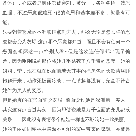
备体），亦或者是身体都被穿刺，被分尸，各种各样，残忍
血腥，不过恶魔很难死··很的意思和基本差不多，就是有可
能。
只要朝着恶魔的本源联结点刺进去，那么无论是怎么样的恶
魔都会变为灰烬·这点哪个恶魔都知道，而且不会有任何一个
恶魔会袒露这一点给别人看··但是这次连任何都出现了偏
差，因为刚刚说的那位将她几乎杀死了八千遍的恶魔，她的
姐姐，季，现在就在她面前若无其事的把黑色的长款蕾丝睡
袍解开来，动作死板而冷淡，一点情趣都没有，完全不符合
她作为美人的姿态。
但是她真的在霓面前脱衣服··前面说过她是深渊第一美人，
其实这有点言过其实，因为即使说她是万千位面的宠儿都没
关系……因此没有表情像个娃娃一样也不影响她一丝美丽。
她的美丽如同密林中最深不可测的雾中带来的鬼魅，亦或是