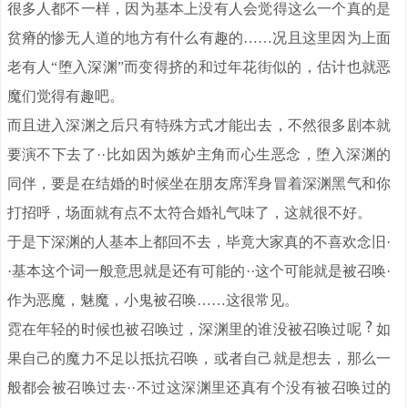
很多人都不一样，因为基本上没有人会觉得这么一个真的是
贫瘠的惨无人道的地方有什么有趣的……况且这里因为上面
老有人“堕入深渊”而变得挤的和过年花街似的，估计也就恶
魔们觉得有趣吧。
而且进入深渊之后只有特殊方式才能出去，不然很多剧本就
要演不下去了··比如因为嫉妒主角而心生恶念，堕入深渊的
同伴，要是在结婚的时候坐在朋友席浑身冒着深渊黑气和你
打招呼，场面就有点不太符合婚礼气味了，这就很不好。
于是下深渊的人基本上都回不去，毕竟大家真的不喜欢念旧·
·基本这个词一般意思就是还有可能的··这个可能就是被召唤·
作为恶魔，魅魔，小鬼被召唤……这很常见。
霓在年轻的时候也被召唤过，深渊里的谁没被召唤过呢
如
果自己的魔力不足以抵抗召唤，或者自己就是想去，那么一
般都会被召唤过去··不过这深渊里还真有个没有被召唤过的