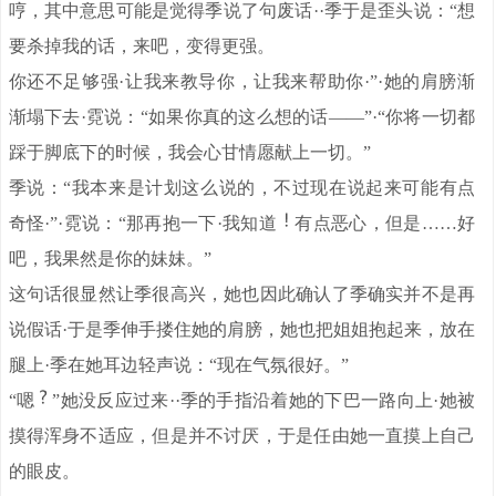
哼，其中意思可能是觉得季说了句废话··季于是歪头说：“想
要杀掉我的话，来吧，变得更强。
你还不足够强·让我来教导你，让我来帮助你·”·她的肩膀渐
渐塌下去·霓说：“如果你真的这么想的话——”·“你将一切都
踩于脚底下的时候，我会心甘情愿献上一切。”
季说：“我本来是计划这么说的，不过现在说起来可能有点
奇怪·”·霓说：“那再抱一下·我知道
有点恶心，但是……好
吧，我果然是你的妹妹。”
这句话很显然让季很高兴，她也因此确认了季确实并不是再
说假话·于是季伸手搂住她的肩膀，她也把姐姐抱起来，放在
腿上·季在她耳边轻声说：“现在气氛很好。”
“嗯
”她没反应过来··季的手指沿着她的下巴一路向上·她被
摸得浑身不适应，但是并不讨厌，于是任由她一直摸上自己
的眼皮。