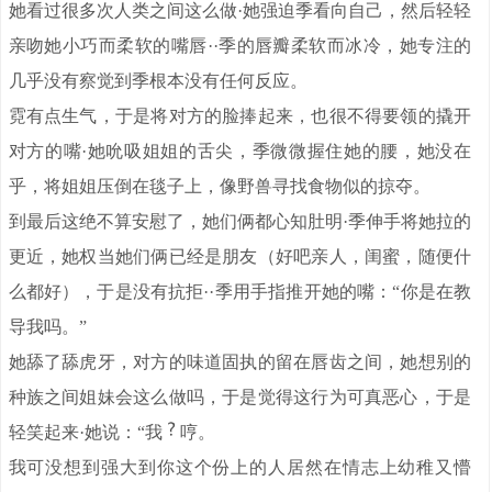
她看过很多次人类之间这么做·她强迫季看向自己，然后轻轻
亲吻她小巧而柔软的嘴唇··季的唇瓣柔软而冰冷，她专注的
几乎没有察觉到季根本没有任何反应。
霓有点生气，于是将对方的脸捧起来，也很不得要领的撬开
对方的嘴·她吮吸姐姐的舌尖，季微微握住她的腰，她没在
乎，将姐姐压倒在毯子上，像野兽寻找食物似的掠夺。
到最后这绝不算安慰了，她们俩都心知肚明·季伸手将她拉的
更近，她权当她们俩已经是朋友（好吧亲人，闺蜜，随便什
么都好），于是没有抗拒··季用手指推开她的嘴：“你是在教
导我吗。”
她舔了舔虎牙，对方的味道固执的留在唇齿之间，她想别的
种族之间姐妹会这么做吗，于是觉得这行为可真恶心，于是
轻笑起来·她说：“我
哼。
我可没想到强大到你这个份上的人居然在情志上幼稚又懵