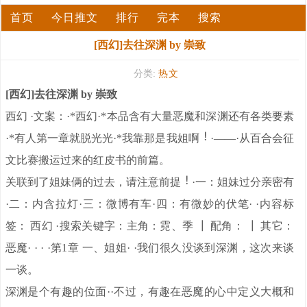
首页
今日推文
排行
完本
搜索
[西幻]去往深渊 by 崇致
分类:
热文
[西幻]去往深渊 by 崇致
西幻 ·文案：·*西幻·*本品含有大量恶魔和深渊还有各类要素
·*有人第一章就脱光光·*我靠那是我姐啊
·——·从百合会征
文比赛搬运过来的红皮书的前篇。
关联到了姐妹俩的过去，请注意前提
·一：姐妹过分亲密有
·二：内含拉灯·三：微博有车·四：有微妙的伏笔· ·内容标
签： 西幻 ·搜索关键字：主角：霓、季 ┃ 配角： ┃ 其它：
恶魔· · · ·第1章 一、姐姐· ·我们很久没谈到深渊，这次来谈
一谈。
深渊是个有趣的位面··不过，有趣在恶魔的心中定义大概和