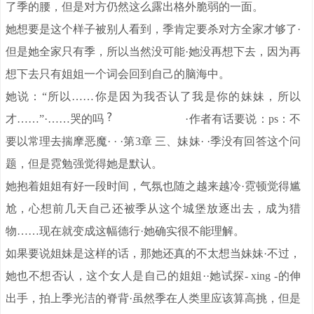
了季的腰，但是对方仍然这么露出格外脆弱的一面。
她想要是这个样子被别人看到，季肯定要杀对方全家才够了·
但是她全家只有季，所以当然没可能·她没再想下去，因为再
想下去只有姐姐一个词会回到自己的脑海中。
她说：“所以……你是因为我否认了我是你的妹妹，所以
才……”·……哭的吗
·作者有话要说：ps：不
要以常理去揣摩恶魔· · ·第3章 三、妹妹· ·季没有回答这个问
题，但是霓勉强觉得她是默认。
她抱着姐姐有好一段时间，气氛也随之越来越冷·霓顿觉得尴
尬，心想前几天自己还被季从这个城堡放逐出去，成为猎
物……现在就变成这幅德行·她确实很不能理解。
如果要说姐妹是这样的话，那她还真的不太想当妹妹·不过，
她也不想否认，这个女人是自己的姐姐··她试探- xing -的伸
出手，拍上季光洁的脊背·虽然季在人类里应该算高挑，但是