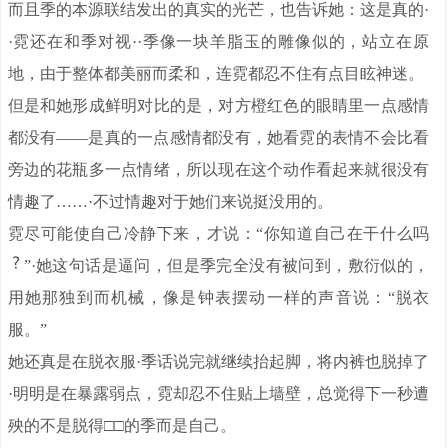
而且季的本源联结发出的真实的光芒，也告诉她：这是真的·
·霓还在和季对视··季像一块羊脂玉的雕像似的，站立在原
地，由于整体都美丽而柔和，连霓都忍不住有点目眩神迷。
但是和她形成鲜明对比的是，对方橙红色的眼睛里一点感情
都没有——是真的一点感情都没有，她看霓的表情不会比看
旁边的花瓶多一点情绪，所以现在这个动作看起来就很没有
情趣了……·不过情趣对于她们来说挺没用的。
霓尽可能使自己冷静下来，才说：“你知道自己在干什么吗
”·她这句话是逼问，但是季完全没有被问到，敷衍似的，
用她那独到而机械，像是钟表摆动一样的声音说：“脱衣
服。”
她还真是在脱衣服·季话说完就继续抬起脚，将内裤也脱掉了
·明明是在暴露弱点，霓却忍不住贴上墙壁，总觉得下一秒遭
殃的不是脱得□□的季而是自己。