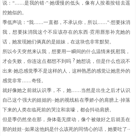
说：“……是我的错·”·她缓慢的低头，像有人按着按钮去遥
控她似的。
季低声说：“我……一直都，不承认你，所以……”·想要抹消
我，想要抹消我这个不应该存在的东西·霓用唇形补充她的
话，她发现她们俩真的是姐妹，在这块也非常默契。
所以今天突然来认我，想要用一瞬间的什么温情来抚慰我，
才会失败，你连这点都想不到吗
她想说，但是什么也说不
出来·她总感觉季不是这样的人，这种熟悉的感觉让她意外的
感觉非常……奇怪。
就好像她之前就认识季，不，她……当然是出生之后才认识
自己这个强大的姐姐的··她的视线粘在季娇小的肩膀上·掉落
下来的人类在临死前的哭泣和哀嚎，都会抖动肩膀。
但是季仍然坐在那，身体毫无摆动，像个被做好之后就丢在
那的娃娃··如果这他妈是什么该死的同情心的话，她要吐了··