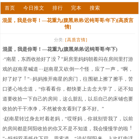
首页
今日推文
排行
完本
搜索
混蛋，我是你哥！—花重九(腹黑弟弟/迟钝哥哥/年下)[高质言
情]
分类:
[高质言情]
混蛋，我是你哥！—花重九(腹黑弟弟/迟钝哥哥/年下)
·“南星，东西收拾好了没
”厨房里妈妈朝着闷在房间里打游
戏的赵南星喊道···赵南星又砍倒一个怪，应了一声，“啊，
好了好了
”··妈妈推开南星的房门，往围裙上擦了擦手，苦
口婆心地念道，“你看看你，都快要上去念大学了，还不知
道要收拾一下自己的房间，这么脏乱，以后自己的床铺也要
收拾的干干净净，不然被舍友看到了多不好。”
·赵南星转过身去对着老妈，“哎呀妈，你就别管我了，以前
的房间都是阿阳收拾的你又不是不知道，我会慢慢学的啦
”··妈妈双手抵住下巴，思索道，“说起阿阳来，上次打电话