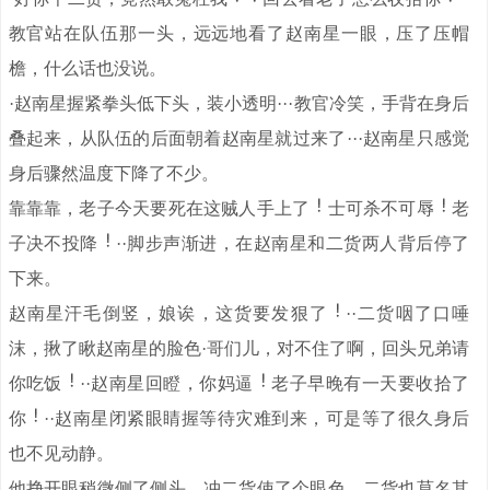
教官站在队伍那一头，远远地看了赵南星一眼，压了压帽
檐，什么话也没说。
·赵南星握紧拳头低下头，装小透明···教官冷笑，手背在身后
叠起来，从队伍的后面朝着赵南星就过来了···赵南星只感觉
身后骤然温度下降了不少。
靠靠靠，老子今天要死在这贼人手上了
士可杀不可辱
老
子决不投降
··脚步声渐进，在赵南星和二货两人背后停了
下来。
赵南星汗毛倒竖，娘诶，这货要发狠了
··二货咽了口唾
沫，揪了瞅赵南星的脸色·哥们儿，对不住了啊，回头兄弟请
你吃饭
··赵南星回瞪，你妈逼
老子早晚有一天要收拾了
你
··赵南星闭紧眼睛握等待灾难到来，可是等了很久身后
也不见动静。
他挣开眼稍微侧了侧头，冲二货使了个眼色，二货也莫名其