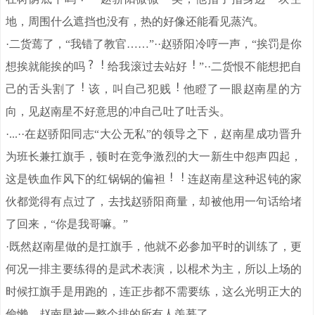
地，周围什么遮挡也没有，热的好像还能看见蒸汽。
·二货蔫了，“我错了教官……”··赵骄阳冷哼一声，“挨罚是你
想挨就能挨的吗
给我滚过去站好
”··二货恨不能想把自
己的舌头割了
该，叫自己犯贱
他瞪了一眼赵南星的方
向，见赵南星不好意思的冲自己吐了吐舌头。
·...··在赵骄阳同志“大公无私”的领导之下，赵南星成功晋升
为班长兼扛旗手，顿时在竞争激烈的大一新生中怨声四起，
这是铁血作风下的红锅锅的偏袒
连赵南星这种迟钝的家
伙都觉得有点过了，去找赵骄阳商量，却被他用一句话给堵
了回来，“你是我哥嘛。”
·既然赵南星做的是扛旗手，他就不必参加平时的训练了，更
何况一排主要练得的是武术表演，以棍术为主，所以上场的
时候扛旗手是用跑的，连正步都不需要练，这么光明正大的
偷懒，赵南星被一整个排的所有人羡慕了。