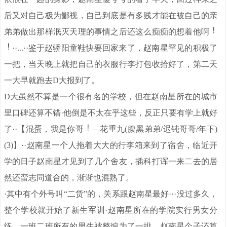
后又对自己极为鄙视，自己到底是有多贱才能在被自己的亲
弟弟做出那样泯灭天理的事情之后还这么痴痴的想着他啊
··...··鉴于赵骄阳童鞋快要回家来了，赵南星罕见的积极了
一把，当天晚上就把自己的衣服行李打包收拾好了，第二天
一大早就跑去D大报到了。
D大虽然不算是一个很有名的学校，但在赵南星所在的城市
里口碑还算不错·他倒是不太在乎这些，反正只要有学上就好
了··【混蛋，我是你哥
—花重九(腹黑弟弟/迟钝哥哥/年下)
(3)】··赵南星一个人拖着大大的行李箱来到了宿舍，临近开
学的日子赵南星才见到了几个舍友，插科打诨一来二去的居
然还蛮志同道合的，渐渐也混熟了。
·其中有个外号叫“二货”的，关系跟赵南星最好···没过多久，
整个学校就开始了新生军训·赵南星所在的学院实行男女分
练，一班二班所有的男生被整编为了一排，赵南星个子还算