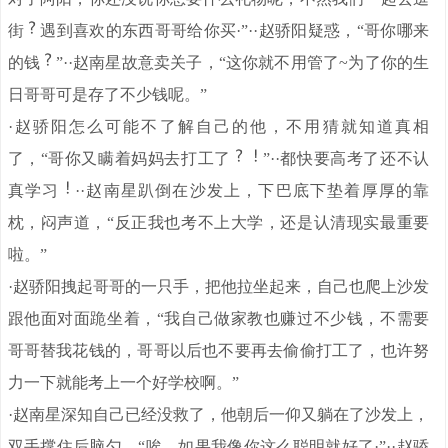
街
遇到喜欢的东西哥哥给你买·”··赵骄阳疑惑，“哥你哪来
的钱
”··赵南星故意卖关子，“这你就不用管了~为了你的生
日哥哥可是存了不少钱呢。”
·赵骄阳怎么可能不了解自己的他，不用猜就知道真相
了，“哥你又瞒着妈妈去打工了
”··都快要高考了还不认
真学习
··赵南星趴倒在沙发上，下巴底下垫着厚厚的靠
枕，闷声道，“反正我也考不上大学，还是认清现实最重要
啦。”
·赵骄阳拽起哥哥的一只手，把他拉坐起来，自己也爬上沙发
跟他面对面跪坐着，“我自己做家教也赚过不少钱，不需要
哥哥替我花钱的，哥哥以后也不要再去偷偷打工了，也许努
力一下就能考上一个好学校啊。”
·赵南星深知自己已经没救了，他朝后一仰又躺在了沙发上，
双手撑住后脑勺，“唉，如果我像你这么聪明就好了·”··赵骄