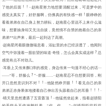
了他的后面
··赵南星努力地想要清醒过来，可是梦中的
感觉太真实了，好舒服啊，仿佛真的有快感一样
眼睁睁的
看着弟弟在自己身上努力耕耘，赵南星心里说不上来什么滋
味，想要抽身却又无法自拔，竟然情不自禁的抱着自己的亲
弟弟**出声来，最后一起到达了高潮。
·赵南星闭着眼微微喘息着，浴缸里的水已经凉透了，他闻到
空气中弥漫着一股欲望的味道·奇怪，怎么会真实成这样
总
感觉有点不对劲儿。
·耳垂上又传来酥□痒的感觉，身边传来一句漫不经心的话···
——“哥，舒服么
”··舒服……··赵南星忍不住想要回答，刚
开口忽然意识到不对
··他陡然睁开眼
看见自己的亲
弟弟正赤身果体地搂着自己伸出舌头舔着自己的耳垂
·
·晴天里忽然遭遇了五雷轰顶
··他猛然坐起来，指着赵骄阳
的手指头不停地颤抖着，“你、你……”··赵骄阳眨巴眨巴