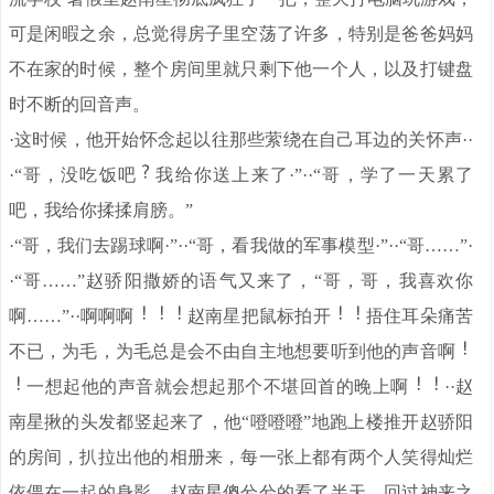
可是闲暇之余，总觉得房子里空荡了许多，特别是爸爸妈妈
不在家的时候，整个房间里就只剩下他一个人，以及打键盘
时不断的回音声。
·这时候，他开始怀念起以往那些萦绕在自己耳边的关怀声··
·“哥，没吃饭吧
我给你送上来了·”··“哥，学了一天累了
吧，我给你揉揉肩膀。”
·“哥，我们去踢球啊·”··“哥，看我做的军事模型·”··“哥……”·
·“哥……”赵骄阳撒娇的语气又来了，“哥，哥，我喜欢你
啊……”··啊啊啊
赵南星把鼠标拍开
捂住耳朵痛苦
不已，为毛，为毛总是会不由自主地想要听到他的声音啊
一想起他的声音就会想起那个不堪回首的晚上啊
··赵
南星揪的头发都竖起来了，他“噔噔噔”地跑上楼推开赵骄阳
的房间，扒拉出他的相册来，每一张上都有两个人笑得灿烂
依偎在一起的身影，赵南星傻兮兮的看了半天，回过神来之