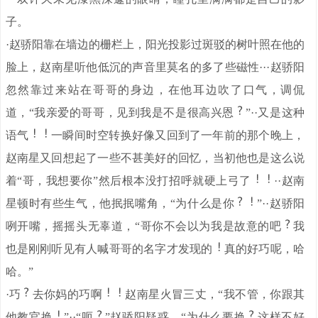
子。
·赵骄阳靠在墙边的栅栏上，阳光投影过斑驳的树叶照在他的
脸上，赵南星听他低沉的声音里莫名的多了些磁性···赵骄阳
忽然靠过来站在哥哥的身边，在他耳边吹了口气，调侃
道，“我亲爱的哥哥，见到我是不是很高兴恩
”··又是这种
语气
一瞬间时空转换好像又回到了一年前的那个晚上，
赵南星又回想起了一些不甚美好的回忆，当初他也是这么说
着“哥，我想要你”然后根本没打招呼就硬上弓了
··赵南
星顿时有些生气，他抿抿嘴角，“为什么是你
”··赵骄阳
咧开嘴，摇摇头无辜道，“哥你不会以为我是故意的吧
我
也是刚刚听见有人喊哥哥的名字才发现的
真的好巧呢，哈
哈。”
·巧
去你妈的巧啊
赵南星火冒三丈，“我不管，你跟其
他教官换
”··“呃
”赵骄阳疑惑，“为什么要换
这样不好