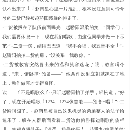
认不出来了
赵南星心里一片混乱，根本没注意到可怜兮
兮的二货已经被赵骄阳残暴的拖走了。
·二货被揪在了队伍前面曝光，赵骄阳温柔的笑，“同学们，
我们需要休息一下，现在我们唱歌，由这位同学来做一下示
范·”··二货一愣，结结巴巴道，“我不会唱，我五音不全
”··
赵骄阳拍拍二货的肩，“没关系，我教你。”
·二货被教官突然冒出来的温和笑容迷花了眼，教官喝令
道，“来，俯卧撑~预备——”··他条件反射立刻就趴在了地
上，动作做完才觉得奇怪。
诶——
不是唱歌么
··只听赵骄阳拍了拍手，轻松道，“好
了，现在开始唱歌
1234、1234像首歌——预备~唱
”··二
货瞬间囧了。··赵南星被自己这鬼机灵的弟弟整人的法子给
逗乐了，躲在人群后面看着二货边做俯卧撑边唱歌的傻样
。
儿，笑得直捂肚子·
·【混蛋，我是你哥
—花重九(腹黑弟弟/