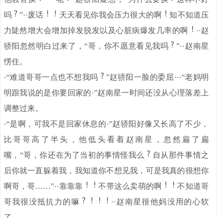
吗
”··废话
天天看见你我会压力很大的啊
知不知道压
力陡然增大会增加掉发脱发以及心脏病爆发几率的啊
··赵
骄阳忽然明白过来了，“哥，你不愿意看见我吗
”··赵南星
愣住。
·“难道哥哥一点也不想我吗
”赵骄阳一脸的委屈···“老妈明
明跟我说的是你要回家的·”赵南星一时间还没从心理落差上
调整过来。
·“是啊，可我不是回家休息的·”赵骄阳好像又长高了不少，
比哥哥高了半头，他低头看着赵南星，忽然扁了扁
嘴，“哥，你还在为了当初的事情怪我么
自从那件事情之
后你就一直躲着我，我知道你不想见我，可是我真的很想你
啊哥，哥……”··靠靠靠
不带这么卖萌的啊
不知道哥
哥我很没抵抗力的嘛
··赵南星很他妈没用的心软
了。