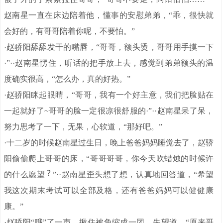
赵南星一直在床边陪着他，懂事的安慰弟弟，“乖，很快就
会好的，有哥哥陪着你呢，不要怕。”
·赵骄阳舔舔发干的嘴唇，“哥哥，额头烫，哥哥用手摸一下
·”··赵南星愣住，听话的把手放上去，感觉到弟弟额头的温
度确实很高，“怎么办，真的好热。”
·赵骄阳眯起眼睛，“哥哥，我有一个好主意，我们把脸贴在
一起就好了~哥哥的脸一定很凉很舒服的·”··赵南星呆了呆，
努力思考了一下，无果，心软道，“那好吧。”
·十二岁的时候赵南星过生日，晚上爸爸妈妈睡觉去了，赵骄
阳偷偷爬上哥哥的床，“哥哥哥哥，你今天吹蜡烛的时候许
的什么愿望
”··赵南星歪头想了想，认真地回答道，“希望
我这次期末考试可以全部及格，还有爸爸妈妈可以健健康
康。”
·赵骄阳“哦”了一声，揪住被角缩成一团，失望道，“原来哥