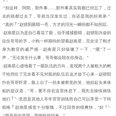
·“别这样，阿阳，那件事……那件事其实我都已经忘了，过
去的就都过去了，哥就当没发生过，你还是我的好弟弟·”·
·“真的
”赵骄阳眼睛一亮，方才的泪光一瞬间都不知所踪。
·赵南星以为是自己看花了眼，抬手揉揉眼睛，赵骄阳兴奋的
拉住哥哥的手，小狗一样期待的望着赵南星，完全没了刚才
身为教官的威严感···赵南星只好咳嗽了一下，“嗯”了一
声，“无论发生什么事，哥哥都会陪在你身边。”
·赵南星心虚地看了一眼队伍的方向，发现两个人被粗大的树
干给挡住了完全看不见对面的队伍后这才放下心来···赵骄阳
扑在哥哥怀里，脸上出了一丝未被察觉的笑，他抬起头来体
贴的提议道，“哥，要不你在这里休息下，我先去操练操练
他们
”··意思是其他人辛辛苦苦训练而自己可以享受一下特
权咯
赵南星感觉十分惭愧，不过回答的很爽快，“好
”·
·“那哥哥你等我，我很快就回来。”