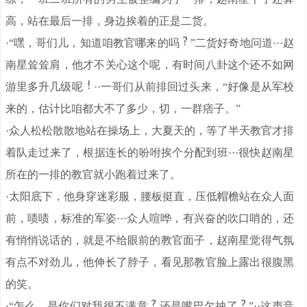
高，站在最后一排，身边挨着的正是二货。
·“嘿，哥们儿，知道咱教官哪来的吗
”二货好奇地问道···赵
南星耸耸肩，他才不关心这个呢，有时间八卦这个还不如网
游里多升几级呢
··一哥们从前排回过头来，“好像是从军校
来的，估计比咱都大不了多少，切，一群痞子。”
·众人松松散散地站在操场上，大夏天的，等了半天教官才排
着队走过来了，根据连长的吩咐挨个分配到班···很快赵南星
所在的一排的教官就小跑着过来了。
·太阳底下，他身穿迷彩服，腰板挺直，压低帽檐站在众人面
前，啧啧，标准的军姿···众人喧哗，有兴奋的吹口哨的，还
有悄悄说话的，就是不给眼前的教官面子，赵南星觉得气氛
有点不对劲儿，他伸长了脖子，看见那教官脸上露出很腹黑
的笑。
·“怎么，是你们对我很不满意
还是嘴巴欠抽了
”··这声音