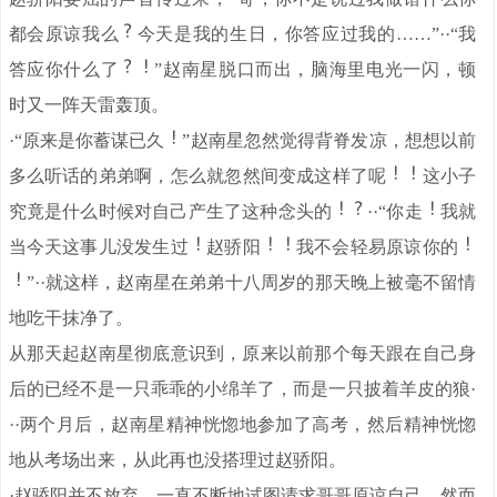
都会原谅我么
今天是我的生日，你答应过我的……”··“我
答应你什么了
”赵南星脱口而出，脑海里电光一闪，顿
时又一阵天雷轰顶。
·“原来是你蓄谋已久
”赵南星忽然觉得背脊发凉，想想以前
多么听话的弟弟啊，怎么就忽然间变成这样了呢
这小子
究竟是什么时候对自己产生了这种念头的
··“你走
我就
当今天这事儿没发生过
赵骄阳
我不会轻易原谅你的
”··就这样，赵南星在弟弟十八周岁的那天晚上被毫不留情
地吃干抹净了。
从那天起赵南星彻底意识到，原来以前那个每天跟在自己身
后的已经不是一只乖乖的小绵羊了，而是一只披着羊皮的狼·
··两个月后，赵南星精神恍惚地参加了高考，然后精神恍惚
地从考场出来，从此再也没搭理过赵骄阳。
·赵骄阳并不放弃，一直不断地试图请求哥哥原谅自己，然而