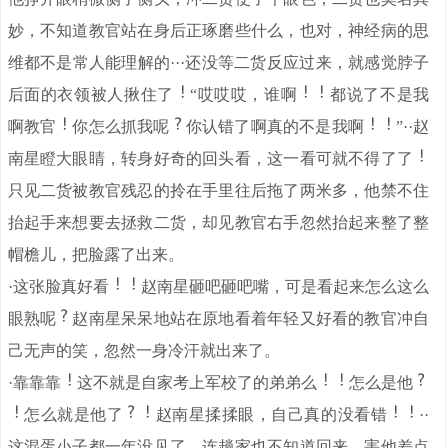
妙，不知道教官站在身后正琢磨些什么，也对，神经病的思
维都不是常人能理解的···还没等二货反应过来，就感觉脖子
后面的衣领被人揪住了
“哎哎哎，谁啊
都说了不是我
啊教官
你怎么抓我呢
你认错了啊真的不是我啊
”··赵
南星瞪大眼睛，转身好奇的回头看，这一看可就不得了了
只见二货被教官残忍的拎在手里往后拖了两米多，他禁不住
抬起手来想要去拯救二货，却见教官右手忽然抬起来整了整
帽檐儿，把脸露了出来。
·这张脸真好看
赵南星砸吧砸吧嘴，可是看起来怎么这么
眼熟呢
赵南星呆呆地站在原地看着年轻又好看的教官冲自
己无声的笑，忽然一身冷汗就出来了。
·靠靠靠
这不就是自家考上军校了的弟弟么
怎么是他
怎么就是他了
赵南星揉揉眼，自己真的没看错
··
这混蛋小子都一年没见了，连趟家也不知道回来，害他差点