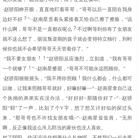
·赵骄阳睁开眼，直直地盯着哥哥，“哥哥以后一直陪在我身
边好不好
”··赵南星歪着头紧接着又给自己擦了擦脸，“说
什么啊，哥哥不是一直都在呢么
不过啊等到你有了女朋友
就不这么想了，据说叛逆期的孩子就会变得特立独行，到时
候你也就不会希望哥哥天天管着你了。”
·“我不要女朋友
”赵骄阳反应激烈，立刻道，“我有哥哥
一个就够了
”··赵南星蹙眉，“哥哥不可能永远照顾你。”
·赵骄阳狠狠摇头，“我不用你照顾
我什么都会，什么都可
以做，让我来照顾哥哥就好，好嘛好嘛~~”··赵南星拿自己这
个执拗的弟弟实在没办法，“好好好~那随你好了~”··赵骄
阳“耶”了一声，比划了个V字，想了想又讨好似的探过头
来，“那哥哥也不许找女朋友哦~”··赵南星耸耸肩，“无所
啊，反正像我这么吊儿郎当的家伙也没人喜欢。
对了阿阳，你还没说你想要什么礼物呢，不然我们一起去逛