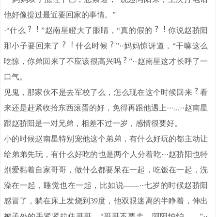
他好像提过最近要回家的事情。”
·“什么
”赵南星瞪大了眼睛，“真的假的
你说赵骄阳
那小子要回来了
什么时候
”··妈妈惊讶道，“干嘛这么
吃惊，你弟回来了不应该很高兴吗
”··赵南星这才长呼了一
口气。
见鬼，那家伙不是去军校了么，怎么现在这个时候回来
看
来还是赶紧收拾东西滚蛋的好，免得再跟他遇上···...··赵南星
跟赵骄阳是一对兄弟，相差不过一岁，感情很要好。
小的时候赵南星特别宠他这个弟弟，有什么好玩的都主动让
给弟弟先玩，有什么好吃的也是两个人分着吃···赵骄阳也特
别爱黏着自家哥哥，做什么都要呆在一起，吃饭在一起，洗
澡在一起，睡觉也在一起，比如说——··七岁的时候赵骄阳
感冒了，躺在床上发烧到39度，他双眼迷离的半睁着，伸出
被子外的手紧紧拉住哥哥，“哥哥不要走，阿阳怕怕……”··