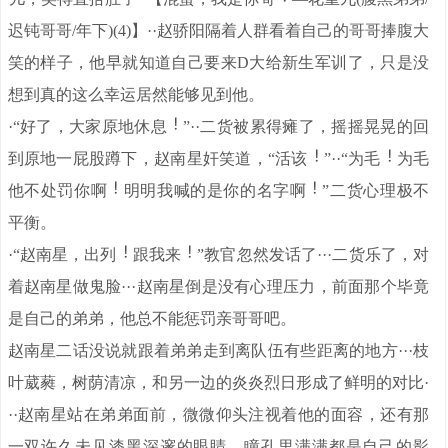
迟钝哥哥/年下)(4)】··赵骄阳隔着人群看着自己的哥哥捧腹大
笑的样子，他早就知道自己要来D大给新生军训了，只是没
想到真的这么幸运居然能够见到他。
·“好了，大家原地休息
”··二货被累得瘫了，摇摇晃晃的回
到原地一屁股蹲下，赵南星奸笑道，“活该
”··“为毛
为毛
他不处罚你啊
明明我喊的是你的名字啊
”二货心理极不
平衡。
·“赵南星，出列
跟我来
”教官忽然发话了···二货乐了，对
着赵南星做鬼脸···赵南星倒是没有心理压力，前面那个毕竟
是自己的弟弟，他总不能惩罚亲哥哥吧。
赵南星二话没说就跟着弟弟走到离队伍有些距离的地方···枝
叶葳蕤，树荫清凉，和另一边的炎炎烈日形成了鲜明的对比·
··赵南星站在弟弟面前，微微仰头注视着他的面容，还有那
一双许久未见漆黑深邃的眼睛，瞳孔里满满都是自己的影