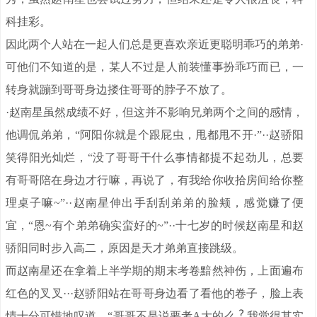
科挂彩。
因此两个人站在一起人们总是更喜欢亲近更聪明乖巧的弟弟·
可他们不知道的是，某人不过是人前装懂事扮乖巧而已，一
转身就蹦到哥哥身边搂住哥哥的脖子不放了。
·赵南星虽然成绩不好，但这并不影响兄弟两个之间的感情，
他调侃弟弟，“阿阳你就是个跟屁虫，甩都甩不开·”··赵骄阳
笑得阳光灿烂，“没了哥哥干什么事情都提不起劲儿，总要
有哥哥陪在身边才行嘛，再说了，有我给你收拾房间给你整
理桌子嘛~”··赵南星伸出手刮刮弟弟的脸颊，感觉赚了便
宜，“恩~有个弟弟确实蛮好的~”··十七岁的时候赵南星和赵
骄阳同时步入高二，原因是天才弟弟直接跳级。
而赵南星还在拿着上半学期的期末考卷黯然神伤，上面遍布
红色的叉叉···赵骄阳站在哥哥身边看了看他的卷子，脸上表
情十分可惜地叹道，“哥哥不是说要考A大的么
我觉得其实