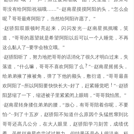
哥没有给阿阳祝福哦……”··赵南星摸摸阿阳的头，“怎么会
呢
哥哥最疼阿阳了，当然给阿阳许愿了。”
·赵骄阳双眼顿时亮起来，闪闪发光···赵南星抿抿嘴，笑
道，“哥哥的愿望就是希望阿阳以后可以一个人睡觉，不再
这么黏人了~要学会独立哦。”
·赵骄阳听了，努力地把哥哥的话消化了很久才明白过来，失
落道，“什么嘛，哥哥不喜欢阿阳了么
”··赵南星摇摇头，
给弟弟掖了掖被角，弹了下他的额头，敷衍道，“哥哥最喜
欢阿阳了~所以阿阳要快快长大~好了，赶紧睡觉吧
”··赵骄
阳瑟缩了一下，缩进被子里紧紧闭上眼睛，“哥哥我怕黑。”
·赵南星转身搂住弟弟的腰，“放心，有哥哥陪着你呢，不要
怕·”··到了十五岁，赵骄阳不知道什么原因个头猛然窜到比
哥哥还高几公分，在大人眼里，赵骄阳学习刻苦，成绩优
秀，虽然赵南星也尝试过努力，但结果还是令人很沮丧，科