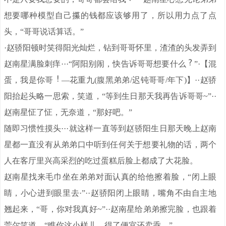
想要哪种模型自己攥的钱都应该够用了，所以用力点了点
头，“哥哥说话算话。”
·赵骄阳顿时笑得阳光灿烂，钻到哥哥怀里，渣渣的头发弄到
赵南星满脸刺痒···“阿阳别闹，快告诉哥哥想要什么
”·【混
蛋，我是你哥
—花重九(腹黑弟弟/迟钝哥哥/年下)】··赵骄
阳抬起头略一思索，笑道，“等到生日那天我再告诉哥哥~”··
赵南星怔了怔，无奈道，“那好吧。”
随即习惯性摸头···就这样一直等到赵骄阳生日那天晚上赵南
星都一直没有从弟弟口中听到任何关于想要礼物的话，两个
人在客厅里兴高采烈的吃过蛋糕后脸上都成了大花脸。
赵南星找来毛巾坐在弟弟对面认真的给他擦着脸，“闭上眼
睛，小心进到眼里去·”··赵骄阳闭上眼睛，嘴角不由自主地
翘起来，“哥，你对我真好~”··赵南星给弟弟擦完脸，也跟着
莞尔笑道，“瞧你这小样儿，得了便宜还卖乖。”