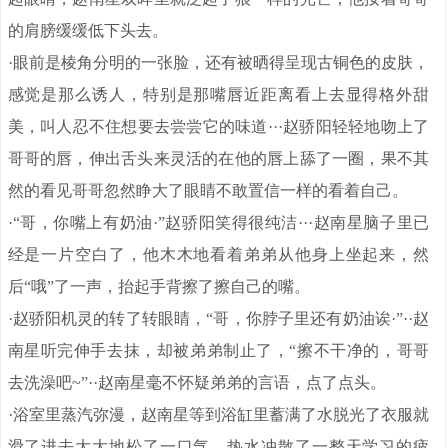
的肩膀缓缓低下头去。
·眼前是棱角分明的一张脸，还有被晒得呈现古铜色的皮肤，
感觉是那么诱人，特别是那嘴唇近距离看上去显得格外甜
美，叫人忍不住想要去尝尝它的味道···赵骄阳轻轻地吻上了
哥哥的唇，伸出舌头来灵活的在他的唇上舔了一圈，果不其
然的看见哥哥忽然睁大了眼睛不敢置信一样的看着自己。
·“哥，你嘴上有奶油·”赵骄阳笑得很纯洁···赵南星脑子里已
经是一片空白了，他木木地看着弟弟从他身上坐起来，然
后“哦”了一声，抬起手背擦了擦自己的嘴。
·赵骄阳机灵的转了转眼睛，“哥，你脖子里还有奶油诶·”··赵
南星听完伸手去抹，却被弟弟制止了，“擦不干净的，哥哥
去洗澡吧~”··赵南星毫不怀疑弟弟的言语，点了点头。
·浴室里蒸汽弥漫，赵南星等到浴缸里蓄满了水脱光了衣服就
滑了进去大大地松了一口气，热水冲散了一整天学习的疲