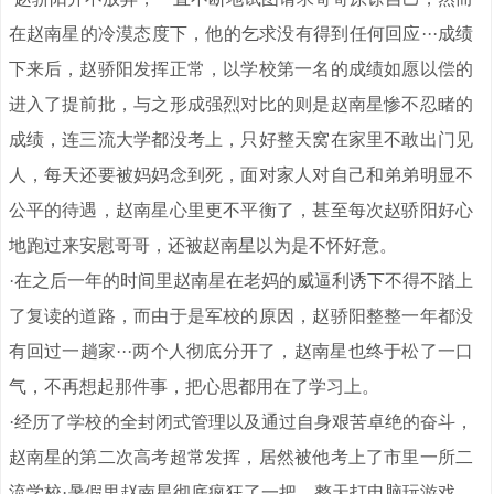
在赵南星的冷漠态度下，他的乞求没有得到任何回应···成绩
下来后，赵骄阳发挥正常，以学校第一名的成绩如愿以偿的
进入了提前批，与之形成强烈对比的则是赵南星惨不忍睹的
成绩，连三流大学都没考上，只好整天窝在家里不敢出门见
人，每天还要被妈妈念到死，面对家人对自己和弟弟明显不
公平的待遇，赵南星心里更不平衡了，甚至每次赵骄阳好心
地跑过来安慰哥哥，还被赵南星以为是不怀好意。
·在之后一年的时间里赵南星在老妈的威逼利诱下不得不踏上
了复读的道路，而由于是军校的原因，赵骄阳整整一年都没
有回过一趟家···两个人彻底分开了，赵南星也终于松了一口
气，不再想起那件事，把心思都用在了学习上。
·经历了学校的全封闭式管理以及通过自身艰苦卓绝的奋斗，
赵南星的第二次高考超常发挥，居然被他考上了市里一所二
流学校·暑假里赵南星彻底疯狂了一把，整天打电脑玩游戏，