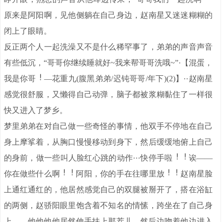
原来是阿阳啊，见他侧躺在自己身边，赵南星又迷迷糊糊的
闭上了眼睛。
反正两个人一起洗澡又不是什么稀罕事了，弟弟的声音声音
有些低沉，“哥哥你继续睡就好~我来帮哥哥洗哦~”·【混蛋，
我是你哥
—花重九(腹黑弟弟/迟钝哥哥/年下)(2)】··赵南星
感觉很舒服，又懒得自己动弹，脑子都被浆糊黏住了一样很
快又进入了梦乡。
梦里弟弟在对自己做一些奇怪的事情，他双手不停地在自己
身上摩挲着，从胸口慢慢移动到身下，然后缓缓地俯上自己
的身前，做一些叫人脸红心跳的动作···快停手啦
诶——
你在做些什么啊
阿阳，你的手在往哪里放
赵南星脸
上通红通红的，他居然感觉自己的双腿被掰开了，搭在浴缸
的两侧，赵骄阳眼里饱含着不知名的情愫，跨坐在了自己身
上——他他他他居然伸手扶上那茬儿，然后边吻着他边进入