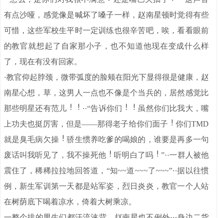
有点沙哑，感觉像是喊坏了嗓子一样，赵南星顿时觉得有些
可惜，这些军校生平时一定训练也很辛苦吧，唉，看看眼前
的教官就想起了自家那小子，也不知道他现在变成什么样
了，现在有没有回家。
·教官仰起脖颈，微带弧度的脸颊在阳光下显得很是健康，赵
南星心想，草，这男人一点也不像是个当兵的，居然感觉比
那些明星还有范儿
··“告诉你们
虽然你们比我大，嘴
上功夫也挺厉害，但是——那得老子给你们面子
你们TMD
就是臭毛病欠操
骄生惯养吃爹的喝娘的，谁要是再多一句
废话叫我听见了，我不操死他
听明白了吗
”··一群人被他
震住了，稀稀拉拉地回答道，“知~~道~~~了~~~”··据以往惯
例，新生军训第一天都是站军姿，烈日炎炎，教官一个人站
在树荫底下喝着凉水，倚着大树乘凉。
一整个排的男生们都汗流浃背，赵南星也不例外···身边二货