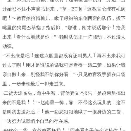
开始忍不住小声嘀咕起来，“草，BT啊
这教官心理有毛病
吧
”··教官抬抬帽檐儿，瞅了瞅站的东倒西歪的队伍，拔下
嘴里的狗尾巴草指了指后排，“那谁，刚才说话那个
给我
出来
看什么看就是你
”··顿时队伍里一阵骚动，不过没人
动弹。
·“不出来是吧
连这点胆量都没有还叫男人
再不出来我可
过去了啊
刚才是谁说的话我可是看得一清二楚，如果让我
亲自揪出来，别怪我不给你好看
”··只见教官双手插在口袋
里，一步步朝最后一排走过来。
·二货大难临头，急中生智，背信弃义·“报告
是赵南星搞出
来的不是我
”··赵南星一惊，靠
不带这么玩儿的
这不
是叫我去送死么
他一边恶狠狠地瞅了一眼身边的二货，
一边努力试图缩小自己的存在感。
·好你个二货，竟然敢冤枉我
回去看老子怎么收拾你
··