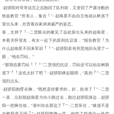
·赵骄阳对哥哥说完之后跑回了队列前，又变回了严肃冷酷的
铁血教官·“所有人，集合
”··赵南星不由自主地就从树底下
冒出头来，欣赏着自家弟弟威严的姿态。
靠，太帅了
··二货眼尖的瞅见了远处探出头来的赵南星，
本着关怀室友，有水一起下的原则抗议道，“报告教官
为
什么赵南星不回来军训
”··赵骄阳若有所思地回头望了一
眼，“他在罚站。”
·“那我也要罚站
”二货强烈抗议，罚站还可以站在树荫
底下
这也太好了吧
··赵骄阳眯起眼睛，“真的
”··二货
强烈点头。
·赵骄阳抱臂在胸，“既然是你要求的，好，批准了
”··二货
一喜，立刻朝赵南星方向小跑过去，跑过赵骄阳身边，赵骄
阳一把揪住他，“谁叫你去那边了
”··二货呆住，“难道不是
在树荫底下吗
”··赵骄阳微微一笑，他指了指身边一块空