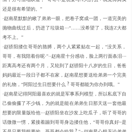
还是很有希望的。”
·赵南星默默的瞅了弟弟一眼，把卷子窝成一团，一道完美的
抛物曲线过后，扔进了垃圾箱···“……没希望了，我连Z大都
考不上。”
·赵骄阳搂住哥哥的胳膊，两个人紧紧贴在一起，“没关系，
哥哥，有我陪着你呢·”··赵南星十分感动，脸上两行面条泪···
距离高考还有两个月，又轮到了赵骄阳十八岁的生日，爸爸
妈妈最近一段日子都不在家，赵南星想要送给弟弟一个完美
的礼物，“阿阳过生日想要什么
哥哥都能为你办到哦。”
·赵南星记得阿阳最喜欢的就是军事系列模型，所以私底下自
己偷偷攥了不少钱，为的就是能在弟弟生日那天送一套他最
想要的限量版给他···赵骄阳坐在沙发上吃瓜子，听了哥哥的
话微微一愣，紧接着蹦到哥哥身边搂住他，“哥哥你真好~是
不是只要我想要的，哥哥都会给我
”··赵南星心想无论弟弟