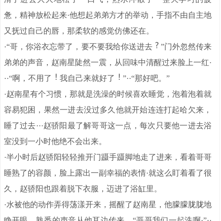
惫，精神放松起来·他想起弟弟方才的举动，手指不由自主地
又抚过自己的唇，那柔软的感觉仿佛还在。
·“哥，你浴衣忘带了，要不要我给你送进去
”门外忽然传来
弟弟的声音，赵南星陡然一震，从回味中清醒过来脸上一红·
··“啊，不用了
我自己来就好了
”··“那好吧。”
·赵南星有个习惯，那就是洗澡的时候喜欢睡觉，泡着泡着就
容易犯困，果然一进去没过多久他就开始连连打起哈欠来，
睡了过去···赵骄阳最了解哥哥这一点，每次只要他一进去浴
室没到一小时他绝不会出来。
·半小时后赵骄阳轻轻推开门蹑手蹑脚地走了进来，看着哥哥
睡熟了的容颜，脸上露出一副幸福的表情·就这么盯着看了很
久，赵骄阳也跟着脱下衣服，迈进了浴缸里。
·水被他的动作弄得荡漾开来，摇醒了赵南星，他朦朦胧胧地
睁开眼，熟悉的声音从他耳边传来，“哥哥我们一起洗啊·”··