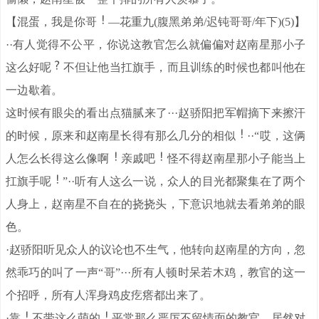
【混蛋，我是你哥
—花重九(腹黑弟弟/迟钝哥哥/年下)(5)】
··有人觉得不公平，你说这教官怎么就偏偏对赵南星那小子
这么好呢
不但让他当扛旗手，而且训练的时候也都叫他在
一边歇着。
这时候有眼尖的看出点猫腻来了···赵骄阳把军帽摘下来擦汗
的时候，原来和赵南星长得有那么几分的相似
··“哎，这俩
人怎么长得这么像啊
亲戚吧
怪不得赵南星那小子能当上
扛旗手呢
”··听有人这么一说，众人的目光都聚集在了两个
人身上，赵南星不自在的挠挠头，下意识地就去看弟弟的眼
色。
·赵骄阳听见众人的议论也不生气，他转向赵南星的方向，忽
然乖巧的叫了一声“哥”···所有人顿时呆若木鸡，教官的这一
个招呼，所有人浑身鸡皮疙瘩都出来了。
·靠
不带这么萌的
平常那么严厉不留情面的教官，居然对