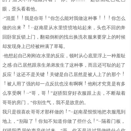
眼，歪头看着他。
·“混蛋
我是你哥
”你怎么能对我做这种事
你怎么
做的出来
··赵南星从水里愤愤地站起来，头也不回的奔
回卧室反锁上门，翻箱倒柜的找出换洗衣服来要穿上的时候
却发现身上已经被种满了草莓。
·他想起自己刚刚在水里的反应，顿时从心底里浮上一种羞耻
之感·自己居然跟亲生弟弟发生了这种事，而且还可耻的起了
反应
这还不是关键
关键是自己居然是被人上了的那个
被人用了强的却一点反抗也没有啊啊
他刚才究竟是有多
么享受啊
··“哥，哥
”赵骄阳穿好衣服跟上去，不断敲着
哥哥的房门，“你别生气，我不是故意的。
我只是很喜欢哥哥才那样做的
”··赵南星恨恨地把衣服甩到
地上，“别敲了
你知不知道你做了些什么
”··隔着门板，
赵骄阳委屈的声音传过来，“哥，你不是说过我做错什么你