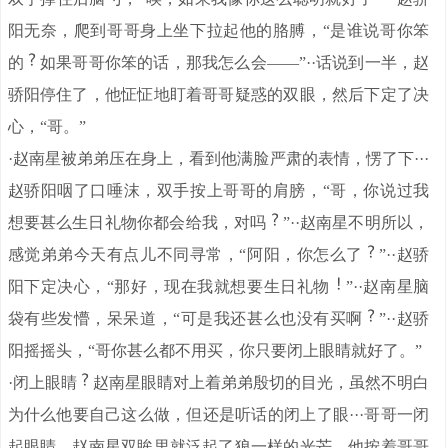
阳无奈，爬到哥哥身上坐下拉起他的胳膊，“是谁说哥你笨
的
如果哥哥你笨的话，那我怎么会——”··话说到一半，赵
骄阳停住了，他怔怔地盯着哥哥疑惑的双眼，然后下定了决
心，“哥。”
·赵南星被弟弟压在身上，看到他满脸严肃的表情，愣了下···
赵骄阳咽了口唾沫，双手按上哥哥的肩膀，“哥，你说过我
想要甚么生日礼物你都会给我，对吗
”··赵南星不明所以，
感觉弟弟今天有点儿不同寻常，“阿阳，你怎么了
”··赵骄
阳下定决心，“那好，现在我就想要生日礼物
”··赵南星脑
袋有些发懵，呆呆道，“可是我还甚么也没有买啊
”··赵骄
阳摇摇头，“哥你甚么都不用买，你只要闭上眼睛就好了。”
·闭上眼睛
赵南星眼睛对上着弟弟殷切的目光，虽然不明白
为什么他要自己这么做，但还是听话的闭上了眼···哥哥一闭
起眼睛，赵南星双眸里就泛起了狼一样的光芒，他按着哥哥