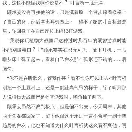
我，这也不能怪我啊你说是不
”叶言析一脸无辜。
顾承妄没有再接他的话，只是沉着脸一个健步踩着楼梯上
了自己的床，然后拿出耳机塞上·· 得不了趣的叶言析耸耸
肩，转回身子在自己座位上继续打游戏。
“我说你玩植物大战僵尸这种过时几百年的弱智游戏时能
不能别爆粗口
”顾承妄实在忍无可忍，扯下耳机，一咕
噜从床上弹了起来，看着自己舍友那个弧形还不错的……后
脑勺。
“你不是在听歌幺，管我作甚
看不惯你可以出去·”叶言析
刚把一个土豆种上，还是一副趾高气昂的样子，除了听到那
人说植物大战僵尸是弱智游戏时，嘴角抽了两下。
顾承妄虽然不爽到极点，但是偏不出去，今天周末，其他
两个舍友都回家了，留下他跟这个永远一言不合就一副干架
趋势的舍友，他也不知道为什幺叶言析就这幺看不爽他，明