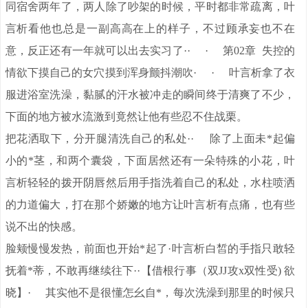
同宿舍两年了，两人除了吵架的时候，平时都非常疏离，叶
言析看他也总是一副高高在上的样子，不过顾承妄也不在
意，反正还有一年就可以出去实习了·· · 第02章 失控的
情欲下摸自己的女穴摸到浑身颤抖潮吹· · 叶言析拿了衣
服进浴室洗澡，黏腻的汗水被冲走的瞬间终于清爽了不少，
下面的地方被水流激到竟然让他有些忍不住战栗。
把花洒取下，分开腿清洗自己的私处·· 除了上面未*起偏
小的*茎，和两个囊袋，下面居然还有一朵特殊的小花，叶
言析轻轻的拨开阴唇然后用手指洗着自己的私处，水柱喷洒
的力道偏大，打在那个娇嫩的地方让叶言析有点痛，也有些
说不出的快感。
脸颊慢慢发热，前面也开始*起了·叶言析白皙的手指只敢轻
抚着*蒂，不敢再继续往下··【借根行事（双JJ攻x双性受) 欲
晓】· 其实他不是很懂怎幺自*，每次洗澡到那里的时候只