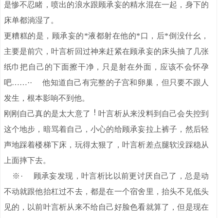
是惨不忍睹，喷出的浪水跟顾承妄的精水混在一起，身下的
床单都淌湿了。
更糟糕的是，顾承妄的*液都射在他的*口，后*倒没什幺，
主要是前穴，叶言析回过神来赶紧在顾承妄的床头抽了几张
纸巾把自己的下面擦干净，只是射在外面，应该不会怀孕
吧……·· 他知道自己有完整的子宫和卵巢，但只要不跟人
发生，根本影响不到他。
刚刚自己真的是太大意了
叶言析从来没料到自己会失控到
这个地步，暗骂着自己，小心的给顾承妄拉上裤子，然后轻
声地踩着楼梯下床，玩得太狠了，叶言析差点腿软没踩稳从
上面摔下去。
※· 顾承妄发现，叶言析比以前更讨厌自己了，总是动
不动就跟他抬杠过不去，都是在一个宿舍里，抬头不见低头
见的，以前叶言析从来不给自己好脸色看就算了，但是现在