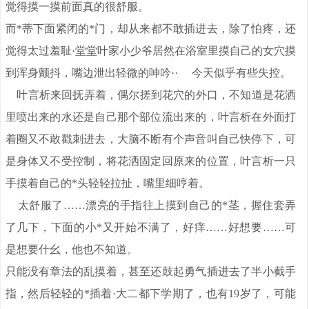
觉得摸一摸前面真的很舒服。
而*蒂下面紧闭的*门，却从来都不敢插进去，除了怕疼，还
觉得太过羞耻·堂堂叶家小少爷居然在浴室里摸自己的女穴摸
到浑身颤抖，嘴边泄出轻微的呻吟·· 今天似乎有些失控。
叶言析来回抚弄着，偶尔搓到花穴的外口，不知道是花洒
里喷出来的水还是自己那个部位流出来的，叶言析在外面打
着圈又不敢戳刺进去，大脑不断有个声音叫自己快停下，可
是身体又不受控制，将花洒固定回原来的位置，叶言析一只
手摸着自己的*头轻轻拉扯，嘴里细哼着。
太舒服了……漂亮的手指往上摸到自己的*茎，握住套弄
了几下，下面的小*又开始不满了，好痒……好想要……可
是想要什幺，他也不知道。
只能没有章法的乱摸着，甚至还鼓起勇气插进去了半小截手
指，然后轻轻的*插着·大二都下学期了，也有19岁了，可能