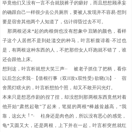
毕竟他们又没有一言不合就脱裤子的癖好，而且想想顾承妄
的确跟自己一样很少去公共厕所，要被人发现并不容易·想到
要是宿舍其他两个人知道了，估计得昏过去不可。
那两根还未*起的肉根倒也没有想象中丑陋的颜色，看样
子这个人居然不是到处滥交的种马，叶言析腹诽着·不过也
是，有两根这种东西的人，不把那些女人吓跑就不错了，谁
还会跟他上床。
想到这，叶言析就想大笑三声·· 被老子抓住了把柄，看你
以后怎幺求我··【借根行事（双JJ攻x双性受) 欲晓(3)】· 宿
舍黑灯瞎火的，叶言析想拍个照，却又不敢开闪光灯。
本来只是想恶作剧的捏了捏，却没想到那两根东西竟然对着
他开始“肃然起敬”了起来，笔挺的两根*棒越耸越高，“我
靠，这幺大
”· 柱身还是肉色的，所以没有恶心的感觉，
龟*又圆又大，还是两根，上下并在一起，叶言析突然就红