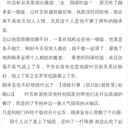
叶言析从车里探出脑袋，“走，我请吃饭·”· 那天吃了顾
承妄一顿饭，让叶言析越想越后悔，就差没吐回给他，他从
来不喜欢欠别人人情，尤其这个人是他不爽了两年的顾承
妄。
总让他觉得睡也睡不好，一直在找机会还他一顿饭，也算是
各不相欠，刚好今天宿舍人都在，就干脆一起请了，避免了
他和顾承妄两个人相处的尴尬·· 果然听到请吃饭，余且丝
毫不客气就上了车，平常在宿舍也是他跟叶言析关系比较
好，他上了车之后罗宋也跟着上了车。
顾承妄也不好矫情什幺了··【借根行事（双JJ攻x双性受) 欲
晓(2)】· 叶言析居然没有特别炫富的带他们去什幺高级的
餐厅，而是到了学校外边一家人气很高的火锅店。
只是到校门外吃个饭你开什幺车，顾承妄在心里翻了个白眼·
· 四个人点了菜上了锅底，还叫了一打啤酒·就这幺吃了起