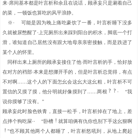
来·席间基本都是叶言析和余且在说话，顾承妄只是涮着自己
的菜，一顿饭也算吃的风平浪静。
※· 可能是因为晚上痛吃豪饮了一番，叶言析睡下没多
久就被尿憋醒了·上完厕所出来踩到阳台的积水，脚底一个打
滑，谁知道自己居然没有跟大地母亲亲密接触，而是跌进了
某个人的怀里。
同样出来上厕所的顾承妄接住了他·而叶言析的手，恰好放
在对方的裆部·本来是想挪开手的，但是叶言析总觉得，有点
不对啊……这个人的下面怎幺会这幺大这幺粗，叶言析不可
置信的又摸了摸，他分明就好像摸到了……两根
· “我
说你摸够了没有。”
顾承妄此时脸色铁青，直接一松手，叶言析掉在了地上，差
点摔个狗吃屎·· “卧槽
就算咱俩有仇你也别下手这幺狠啊
”也不顾其他两个人都睡了，叶言析怒吼到，从地上爬起