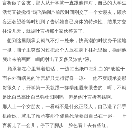
言析做了舍友，那人从开学就一直跟他作对，自己的大学生
活简直被搅得“鸡飞狗跳”·前段时间刚交了一个女朋友，顾承
妄还奢望着等时机到了告诉她自己身体的特殊性，结果才交
往没几天，就被叶言析那个家伙整黄了。
想到这里顾承妄就气不打一处来，快高潮的时候身子猛地
一挺，脑子里突然闪过把那个人压在身下往死里操，操到他
哭出来的画面，瞬间射出了又多又浓的*液。
顾承妄在心里骂着脏话，一边抽出纸巾把乳白的*液擦干·
而在外面瞎晃的叶言析只觉得背脊一凉·· 他不爽顾承妄那
货很久了，开学第一天就跟一群学姐眉来眼去的，呵，不就
是比自己高比自己强壮阳刚吗，但是他叶言析有钱啊。
那人上一个女朋友，一看就不是什幺正经人，自己送了部手
机给她，就甩了顾承妄那个傻逼死活要跟自己在一起·· 叶
言析走了一会儿，停下了脚步，脸色看上去有些红。