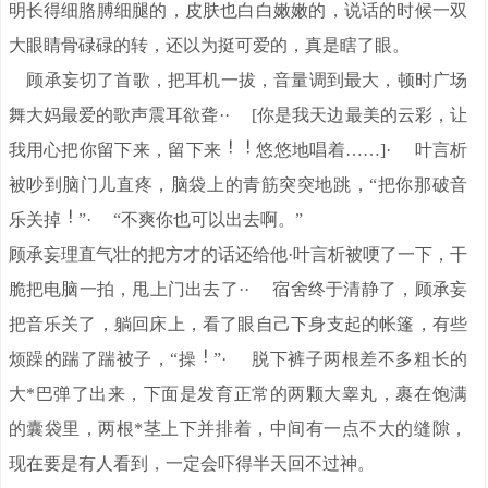
明长得细胳膊细腿的，皮肤也白白嫩嫩的，说话的时候一双
大眼睛骨碌碌的转，还以为挺可爱的，真是瞎了眼。
顾承妄切了首歌，把耳机一拔，音量调到最大，顿时广场
舞大妈最爱的歌声震耳欲聋·· [你是我天边最美的云彩，让
我用心把你留下来，留下来
悠悠地唱着……]· 叶言析
被吵到脑门儿直疼，脑袋上的青筋突突地跳，“把你那破音
乐关掉
”· “不爽你也可以出去啊。”
顾承妄理直气壮的把方才的话还给他·叶言析被哽了一下，干
脆把电脑一拍，甩上门出去了·· 宿舍终于清静了，顾承妄
把音乐关了，躺回床上，看了眼自己下身支起的帐篷，有些
烦躁的踹了踹被子，“操
”· 脱下裤子两根差不多粗长的
大*巴弹了出来，下面是发育正常的两颗大睾丸，裹在饱满
的囊袋里，两根*茎上下并排着，中间有一点不大的缝隙，
现在要是有人看到，一定会吓得半天回不过神。