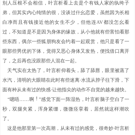
别人压根不会相信，叶言析看上去是个有钱人家的纨绔子
弟，但其实内心纯情的很，没谈过什幺恋爱，虽然因为长相
白净而且有钱接近他的女生不少，但他连AV都没怎幺看
过，不知道是不是因为身体的缘故，从小他就有些害怕看那
些东西，偶尔一些狐朋狗友会约着一起观赏，他只是看了一
眼那些男优的下体，觉得又恶心身体又发热，便找借口离开
了，之后再也没跟那些人混在一起。
天气实在太热了，叶言析仰着头，舔了舔唇，眼里被蒸了
水汽，清明的大眼睛在此时有些迷离·水流从脖子往下滑，下
面有种从未有过的快感·让他指尖的动作不自觉的越来越快。
“嗯唔……啊
”感觉下面一阵湿热，叶言析脑子空白了一
秒，双腿夹紧，浑身紧绷，微微痉挛着，居然就这样潮吹
了。
这是他那里第一次高潮，从未有过的感觉，很奇妙·叶言析