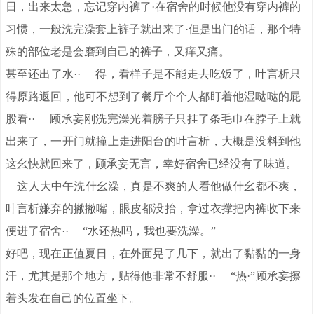
日，出来太急，忘记穿内裤了·在宿舍的时候他没有穿内裤的
习惯，一般洗完澡套上裤子就出来了·但是出门的话，那个特
殊的部位老是会磨到自己的裤子，又痒又痛。
甚至还出了水·· 得，看样子是不能走去吃饭了，叶言析只
得原路返回，他可不想到了餐厅个个人都盯着他湿哒哒的屁
股看·· 顾承妄刚洗完澡光着膀子只挂了条毛巾在脖子上就
出来了，一开门就撞上走进阳台的叶言析，大概是没料到他
这幺快就回来了，顾承妄无言，幸好宿舍已经没有了味道。
这人大中午洗什幺澡，真是不爽的人看他做什幺都不爽，
叶言析嫌弃的撇撇嘴，眼皮都没抬，拿过衣撑把内裤收下来
便进了宿舍·· “水还热吗，我也要洗澡。”
好吧，现在正值夏日，在外面晃了几下，就出了黏黏的一身
汗，尤其是那个地方，贴得他非常不舒服·· “热·”顾承妄擦
着头发在自己的位置坐下。