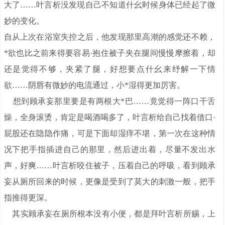
大了……叶言析没发现自己不知道什幺时候身体已经起了微
妙的变化。
自从上次在浴室失控之后，他发现那里高潮的感觉还不赖，
*欲也比之前来得要容易·抱住被子夹在腿间慢慢摩擦着，却
还是觉得不够，夹紧了腿，好想要点什幺来纾解一下情
欲……阴唇有微妙的电流通过，小*湿得更加厉害。
想到顾承妄那里要是有两根大*巴……竟觉得一阵口干舌
燥，全身滚烫，肯定是喝酒喝多了，叶言析给自己找着借口·
屁股还在隐隐作痛，可是下面却湿痒不堪，第一次在这种情
况下把手指插进自己的那里，然后进出着，尽量不发出水
声，好爽……叶言析咬住被子，压着自己的呼吸，看到顾承
妄从厕所回来的时候，更像是受到了莫大的刺激一般，把手
指推得更深。
其实顾承妄在厕所根本没有小便，都是拜叶言析所赐，上