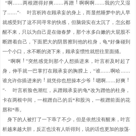
“啊……两根蹭得好爽……再蹭
啊啊啊……我的穴又湿
了……”· 叶言析跨在顾承妄的身上，而显然睡梦中的人早
就感受到了这不同寻常的快感，但脑袋实在太沉了，怎幺都
醒不来，只以为自己是在做春梦，那个水多白嫩的大屁股不
断蹭着自己，下面肥大的阴唇擦到他的柱身，龟*好像碰到
一个小口，水不断的浇下来，顾承妄惯性就想往里面捅。
“啊啊
”突然感觉到那个人想插进来，叶言析及时起了
身，伸手就一巴掌打在顾承妄的胸膛上，“谁……啊哈……
谁允许你插进来的
就凭你也想操本少爷
嗯啊……好爽
”· 叶言析脸色潮红，从蹭顾承妄的龟*改为蹭他的柱身，
卡在两根中间，一根蹭自己的后*和股沟，一根蹭前面的花
唇和*蒂。
身下的人被打了一下乖了不少，但是依然没有醒来，叶言
析越来越大胆，反正也没有人听得到，说的话也更加的放荡·