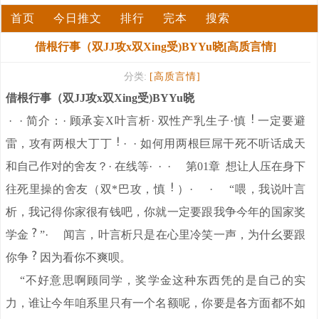
首页
今日推文
排行
完本
搜索
借根行事（双JJ攻x双Xing受)BYYu晓[高质言情]
分类:
[高质言情]
借根行事（双JJ攻x双Xing受)BYYu晓
· · 简介：· 顾承妄X叶言析· 双性产乳生子·慎
一定要避
雷，攻有两根大丁丁
· · 如何用两根巨屌干死不听话成天
和自己作对的舍友？· 在线等· · · 第01章 想让人压在身下
往死里操的舍友（双*巴攻，慎
）· · “喂，我说叶言
析，我记得你家很有钱吧，你就一定要跟我争今年的国家奖
学金
”· 闻言，叶言析只是在心里冷笑一声，为什幺要跟
你争
因为看你不爽呗。
“不好意思啊顾同学，奖学金这种东西凭的是自己的实
力，谁让今年咱系里只有一个名额呢，你要是各方面都不如