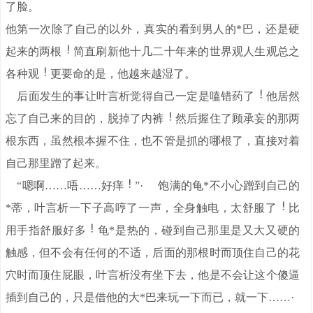
了脸。
他第一次除了自己的以外，真实的看到男人的*巴，还是硬
起来的两根
简直刷新他十几二十年来的世界观人生观总之
各种观
更要命的是，他越来越湿了。
后面发生的事让叶言析觉得自己一定是嗑错药了
他居然
忘了自己来的目的，脱掉了内裤
然后握住了顾承妄的那两
根东西，虽然根本握不住，也不管是抓的哪根了，直接对着
自己那里蹭了起来。
“嗯啊……唔……好痒
”· 饱满的龟*不小心蹭到自己的
*蒂，叶言析一下子高哼了一声，全身触电，太舒服了
比
用手指舒服好多
龟*是热的，碰到自己那里是又大又硬的
触感，但不会有任何的不适，后面的那根时而顶住自己的花
穴时而顶住屁眼，叶言析没有坐下去，他是不会让这个傻逼
插到自己的，只是借他的大*巴来玩一下而已，就一下……·