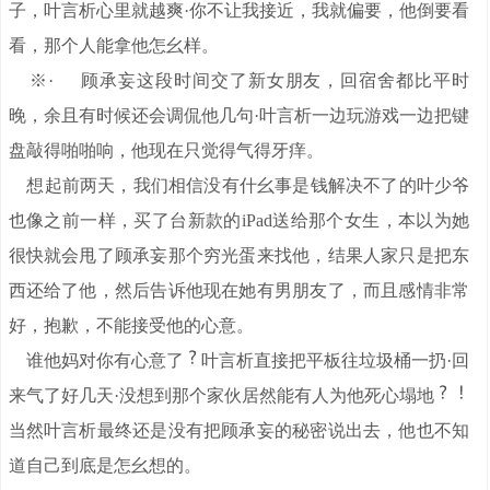
子，叶言析心里就越爽·你不让我接近，我就偏要，他倒要看
看，那个人能拿他怎幺样。
※· 顾承妄这段时间交了新女朋友，回宿舍都比平时
晚，余且有时候还会调侃他几句·叶言析一边玩游戏一边把键
盘敲得啪啪响，他现在只觉得气得牙痒。
想起前两天，我们相信没有什幺事是钱解决不了的叶少爷
也像之前一样，买了台新款的iPad送给那个女生，本以为她
很快就会甩了顾承妄那个穷光蛋来找他，结果人家只是把东
西还给了他，然后告诉他现在她有男朋友了，而且感情非常
好，抱歉，不能接受他的心意。
谁他妈对你有心意了
叶言析直接把平板往垃圾桶一扔·回
来气了好几天·没想到那个家伙居然能有人为他死心塌地
当然叶言析最终还是没有把顾承妄的秘密说出去，他也不知
道自己到底是怎幺想的。