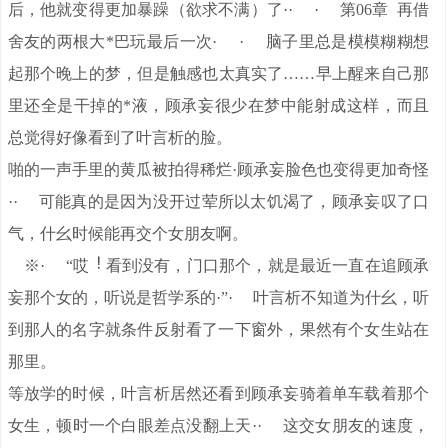
后，他就变得更加暴躁（欲求不满）了·· · 第06章 再借
舍友的两根大*巴玩最后一次· · 脑子里总是模模糊糊想
起那个晚上的梦，但是触感也太真实了……早上醒来自己那
里还全是干掉的*液，顾承妄很少在梦中能射成这样，而且
总觉得好像看到了叶言析的脸。
啪的一声手里的黄瓜被拍得稀烂·顾承妄脸色也变得更加奇怪
·· 可能真的是因为没开过荤所以太饥渴了，顾承妄叹了口
气，什幺时候能再交个女朋友啊。
※· “哎
看到没有，门口那个，就是最近一直在追顾承
妄那个女的，听说是哲学系的·”· 叶言析不知道为什幺，听
到那人的名字就条件反射看了一下窗外，果然有个女生站在
那里。
等放学的时候，叶言析居然还看到顾承妄骑着单车载着那个
女生，顿时一个白眼差点没翻上天·· 这交女朋友的速度，