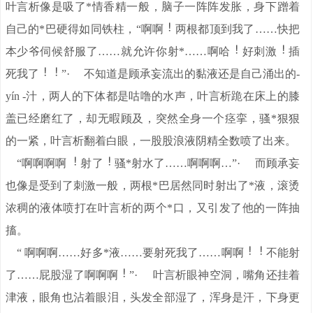
叶言析像是吸了*情香精一般，脑子一阵阵发胀，身下蹭着
自己的*巴硬得如同铁柱，“啊啊
两根都顶到我了……快把
本少爷伺候舒服了……就允许你射*……啊哈
好刺激
插
死我了
”· 不知道是顾承妄流出的黏液还是自己涌出的-
yín -汁，两人的下体都是咕噜的水声，叶言析跪在床上的膝
盖已经磨红了，却无暇顾及，突然全身一个痉挛，骚*狠狠
的一紧，叶言析翻着白眼，一股股浪液阴精全数喷了出来。
“啊啊啊啊
射了
骚*射水了……啊啊啊…”· 而顾承妄
也像是受到了刺激一般，两根*巴居然同时射出了*液，滚烫
浓稠的液体喷打在叶言析的两个*口，又引发了他的一阵抽
搐。
“ 啊啊啊……好多*液……要射死我了……啊啊
不能射
了……屁股湿了啊啊啊
”· 叶言析眼神空洞，嘴角还挂着
津液，眼角也沾着眼泪，头发全部湿了，浑身是汗，下身更