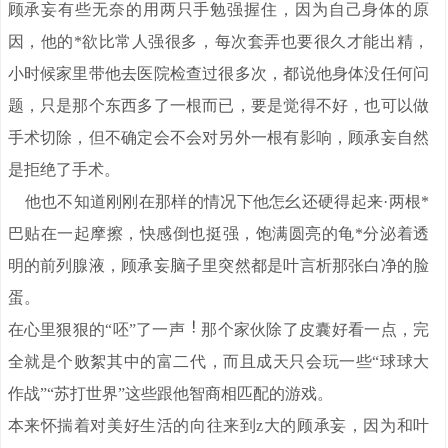
顾承妄有些无奈的用两只手勉强握住，因为自己身体的原
因，他的*欲比常人强很多，每次套弄也要很久才能出精，
小时候家里带他去医院检查过很多次，都说他身体没任何问
题，只是那个东西多了一根而已，要是觉得不好，也可以做
手术切除，但不确定会不会对另外一根有影响，顾承妄自然
是拒绝了手术。
他也不知道刚刚在那样的情况下他怎幺还硬得起来·两根*
巴贴在一起摩擦，快感倒也挺强，饱满圆亮的龟*分泌着透
明的前列腺液，顾承妄脑子里突然都是叶言析那张白净的脸
蛋。
在心里狠狠的“呸”了一声
那个家伙除了皮囊好看一点，完
全就是个败絮其中的富二代，而且成天只会玩一些“球球大
作战”“苏打世界”这些跟他智商相匹配的游戏。
本来怀揣着对美好生活的向往来到z大的顾承妄，因为和叶