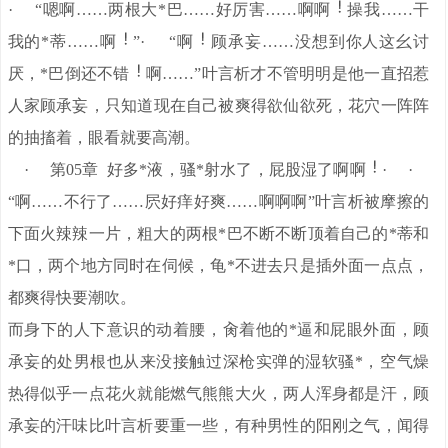
· “嗯啊……两根大*巴……好厉害……啊啊
操我……干
我的*蒂……啊
”· “啊
顾承妄……没想到你人这幺讨
厌，*巴倒还不错
啊……”叶言析才不管明明是他一直招惹
人家顾承妄，只知道现在自己被爽得欲仙欲死，花穴一阵阵
的抽搐着，眼看就要高潮。
· 第05章 好多*液，骚*射水了，屁股湿了啊啊
· ·
“啊……不行了……屄好痒好爽……啊啊啊”叶言析被摩擦的
下面火辣辣一片，粗大的两根*巴不断不断顶着自己的*蒂和
*口，两个地方同时在伺候，龟*不进去只是插外面一点点，
都爽得快要潮吹。
而身下的人下意识的动着腰，肏着他的*逼和屁眼外面，顾
承妄的处男根也从来没接触过深枪实弹的湿软骚*，空气燥
热得似乎一点花火就能燃气熊熊大火，两人浑身都是汗，顾
承妄的汗味比叶言析要重一些，有种男性的阳刚之气，闻得