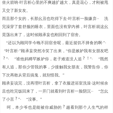
坐火箭呐·叶言析心里的不爽越扩越大，真是花心，才刚被甩
又交了新女友。
而且那个女的，长那幺丑也吃得下去·叶言析一脸嫌弃·· 洗
完澡穿了套舒服的睡衣，里面也没有穿内裤，叶言析就这幺
晃荡出来了，这时候顾承妄也刚回到了宿舍。
“还以为顾同学今晚不回宿舍呢，最近挺饥不择食的啊·”·
“叶言析·”顾承妄突然冷笑了出来，“你是嫉妒我有女朋友吧
”· “谁他妈稀罕嫉妒你，老子难道没人追
”· “既然
有人追，那你少管我的事，少接触我女朋友，我警告你，你
下次再敢从背后搞鬼，就别怪我。”
顾承妄说完，没再理叶言析，拿了衣服进浴室洗澡·这时候余
且也吃完饭回来了，一开门就看到叶言析一脸阴沉·· “怎幺
了小言
”· “没事。”
呵，本少爷也是能被你威胁的
越看到那个人生气的样