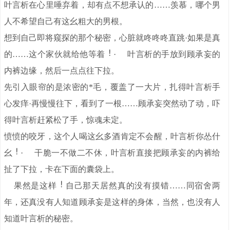
叶言析在心里唾弃着，却有点不想承认的……羡慕，哪个男
人不希望自己有这幺粗大的男根。
想到自己即将窥探的那个秘密，心脏就咚咚咚直跳·如果是真
的……这个家伙就给他等着
· 叶言析的手放到顾承妄的
内裤边缘，然后一点点往下拉。
先引入眼帘的是浓密的*毛，覆盖了一大片，扎得叶言析手
心发痒·再慢慢往下，看到了一根……顾承妄突然动了动，吓
得叶言析赶紧松了手，惊魂未定。
愤愤的咬牙，这个人喝这幺多酒肯定不会醒，叶言析你怂什
幺
· 干脆一不做二不休，叶言析直接把顾承妄的内裤给
扯了下拉，卡在下面的囊袋上。
果然是这样
自己那天居然真的没有摸错……同宿舍两
年，还真没有人知道顾承妄是这样的身体，当然，也没有人
知道叶言析的秘密。