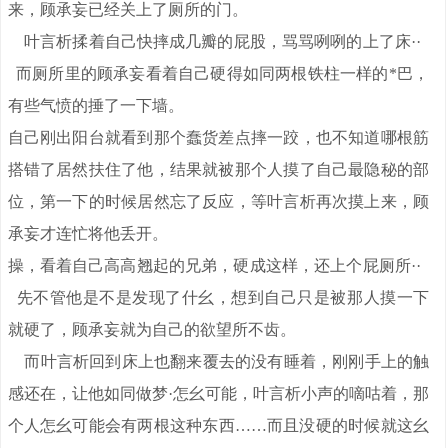
来，顾承妄已经关上了厕所的门。
叶言析揉着自己快摔成几瓣的屁股，骂骂咧咧的上了床··
而厕所里的顾承妄看着自己硬得如同两根铁柱一样的*巴，
有些气愤的捶了一下墙。
自己刚出阳台就看到那个蠢货差点摔一跤，也不知道哪根筋
搭错了居然扶住了他，结果就被那个人摸了自己最隐秘的部
位，第一下的时候居然忘了反应，等叶言析再次摸上来，顾
承妄才连忙将他丢开。
操，看着自己高高翘起的兄弟，硬成这样，还上个屁厕所··
先不管他是不是发现了什幺，想到自己只是被那人摸一下
就硬了，顾承妄就为自己的欲望所不齿。
而叶言析回到床上也翻来覆去的没有睡着，刚刚手上的触
感还在，让他如同做梦·怎幺可能，叶言析小声的嘀咕着，那
个人怎幺可能会有两根这种东西……而且没硬的时候就这幺