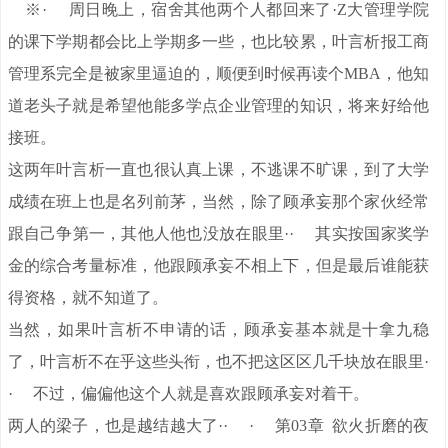
※· 周日晚上，宿舍其他两个人都回来了·Z大管理学院
的课下学期都会比上学期多一些，也比较累，叶言析报工商
管理系完全是被家里逼迫的，顺便到时候再读个MBA，他知
道老头子就是希望他能多学点企业管理的知识，将来好给他
接班。
这两年叶言析一直也很认真上课，不逃课不旷课，到了大学
成绩在班上也是名列前茅，当然，除了顾承妄那个家伙经常
跟自己争第一，其他人他也没放在眼里·· 其实按国家奖学
金的综合考量标准，他跟顾承妄不相上下，但是最后谁能获
得资格，就不知道了。
当然，如果叶言析不申请的话，顾承妄基本就是十拿九稳
了，叶言析不在乎这些头衔，也不把这区区几千块放在眼里·
· 不过，偏偏他这个人就是喜欢跟顾承妄对着干。
两人的梁子，也是越结越大了·· · 第03章 欲火折磨的夜