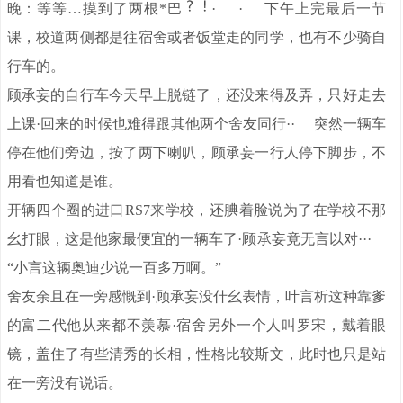
晚：等等…摸到了两根*巴
· · 下午上完最后一节
课，校道两侧都是往宿舍或者饭堂走的同学，也有不少骑自
行车的。
顾承妄的自行车今天早上脱链了，还没来得及弄，只好走去
上课·回来的时候也难得跟其他两个舍友同行·· 突然一辆车
停在他们旁边，按了两下喇叭，顾承妄一行人停下脚步，不
用看也知道是谁。
开辆四个圈的进口RS7来学校，还腆着脸说为了在学校不那
幺打眼，这是他家最便宜的一辆车了·顾承妄竟无言以对···
“小言这辆奥迪少说一百多万啊。”
舍友余且在一旁感慨到·顾承妄没什幺表情，叶言析这种靠爹
的富二代他从来都不羡慕·宿舍另外一个人叫罗宋，戴着眼
镜，盖住了有些清秀的长相，性格比较斯文，此时也只是站
在一旁没有说话。