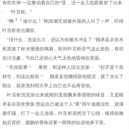
有些失神·一边撸动着自己的*茎，没一会儿也跟着射了出来·
· “叶言析。”
“啊
做什幺
”刚高潮完就被外面的人叫了一声，吓得
叶言析差点腿软。
“没什幺，洗这幺久，还以为你被水冲走了·”顾承妄从饮水
机里接了杯水慢慢的喝着，听到叶言析语气这幺差劲，有些
自讨没趣，亏自己还担心天气太热他昏倒在里面。
“关你屁事·”· 果然，和这种人没法交谈·· “好歹是个高
材生，别这幺粗俗·”· 顾承妄也懒得跟他屁话，接了水出了
阳台，就算洗到明天早上自己也不会再管他。
叶言析洗完澡出来就闻到里面飘来香喷喷的味道，又是顾
承妄在宿舍煲饭·想起自己被这个人“害”得午饭都没吃，就满
腹牢骚，打了一会儿游戏，叶言析居然没了心情，饿得前胸
贴后背的，腊肠的香味还要一阵阵的钻进他鼻子里。