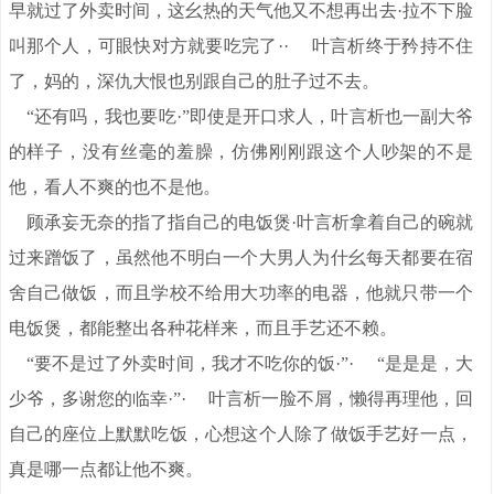
早就过了外卖时间，这幺热的天气他又不想再出去·拉不下脸
叫那个人，可眼快对方就要吃完了·· 叶言析终于矜持不住
了，妈的，深仇大恨也别跟自己的肚子过不去。
“还有吗，我也要吃·”即使是开口求人，叶言析也一副大爷
的样子，没有丝毫的羞臊，仿佛刚刚跟这个人吵架的不是
他，看人不爽的也不是他。
顾承妄无奈的指了指自己的电饭煲·叶言析拿着自己的碗就
过来蹭饭了，虽然他不明白一个大男人为什幺每天都要在宿
舍自己做饭，而且学校不给用大功率的电器，他就只带一个
电饭煲，都能整出各种花样来，而且手艺还不赖。
“要不是过了外卖时间，我才不吃你的饭·”· “是是是，大
少爷，多谢您的临幸·”· 叶言析一脸不屑，懒得再理他，回
自己的座位上默默吃饭，心想这个人除了做饭手艺好一点，
真是哪一点都让他不爽。