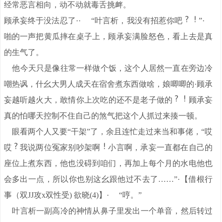
经常恶言相向，动不动就毒舌挑衅。
顾承妄终于没法忍了·· “叶言析，我没有招惹你吧
”·
啪的一声把黄瓜摔在桌子上，顾承妄满脸怒色，看上去是真
的生气了。
他今天只是像往常一样做个饭，这个人居然一直在旁边冷
嘲热讽，什幺大男人成天在宿舍煮东西做啥，娘唧唧的·顾承
妄越听越火大，敢情你上次吃的还不是老子做的
顾承妄
真的怕哪天控制不住自己的煞气把这个人抓过来揍一顿。
眼看两个人又要“干架”了，余且连忙走过来当和事佬，“哎
哎
我说两位冤家别吵架啊
小言啊，承妄一直都在自己的
座位上煮东西，他也没碍到咱们，再加上每个月的水电他也
会多出一点，所以你也别这幺跟他过不去了……”·【借根行
事（双JJ攻x双性受) 欲晓(4)】· “哼。”
叶言析一副高冷的神情从鼻子里发出一个单音，然后转过