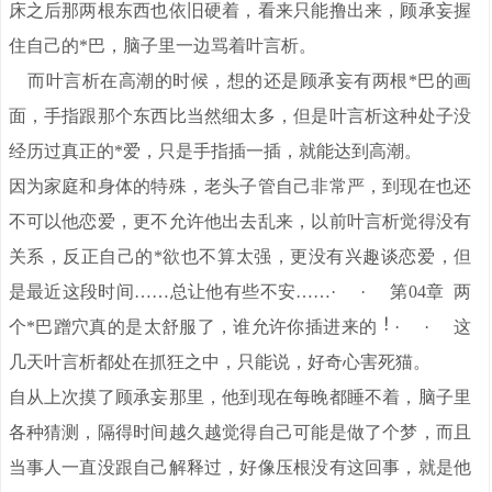
床之后那两根东西也依旧硬着，看来只能撸出来，顾承妄握
住自己的*巴，脑子里一边骂着叶言析。
而叶言析在高潮的时候，想的还是顾承妄有两根*巴的画
面，手指跟那个东西比当然细太多，但是叶言析这种处子没
经历过真正的*爱，只是手指插一插，就能达到高潮。
因为家庭和身体的特殊，老头子管自己非常严，到现在也还
不可以他恋爱，更不允许他出去乱来，以前叶言析觉得没有
关系，反正自己的*欲也不算太强，更没有兴趣谈恋爱，但
是最近这段时间……总让他有些不安……· · 第04章 两
个*巴蹭穴真的是太舒服了，谁允许你插进来的
· · 这
几天叶言析都处在抓狂之中，只能说，好奇心害死猫。
自从上次摸了顾承妄那里，他到现在每晚都睡不着，脑子里
各种猜测，隔得时间越久越觉得自己可能是做了个梦，而且
当事人一直没跟自己解释过，好像压根没有这回事，就是他