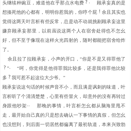
头继续种豌豆，难道他在乎那点水电费
· 顾承妄真的是
想揍死他的心都有，明明你惹我的，你哼个屁
余且其实也
觉得这两天叶言析有些反常，总是动不动就挑剔顾承妄这里
嫌弃顾承妄那里，以前虽说这两个人在宿舍处得也不怎幺
好，但不至于像现在这样火光四射的，随时都能把宿舍给炸
了。
余且拉了拉顾承妄，小声的开口，“你是不是又得罪他了
”· “呵，你觉得是他得罪我比较多，还是我得罪他比较
多
我可惹不起这位大少爷。”
顾承妄说这句话的时候声音不小，而且满是讽刺的味道，叶
言析听了个清清楚楚，心里有些冒火，却意外的没有再转过
身跟他吵架·· 那晚的事情，叶言析怎幺都从脑海里甩不
走，最开始自己真的只是想去确认一下事情的真假，但怎幺
也没想到，到后面一切居然都偏离了最初轨道，本来兴致勃