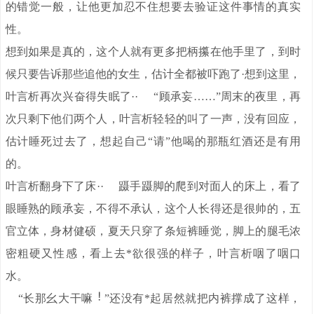
的错觉一般，让他更加忍不住想要去验证这件事情的真实
性。
想到如果是真的，这个人就有更多把柄攥在他手里了，到时
候只要告诉那些追他的女生，估计全都被吓跑了·想到这里，
叶言析再次兴奋得失眠了·· “顾承妄……”周末的夜里，再
次只剩下他们两个人，叶言析轻轻的叫了一声，没有回应，
估计睡死过去了，想起自己“请”他喝的那瓶红酒还是有用
的。
叶言析翻身下了床·· 蹑手蹑脚的爬到对面人的床上，看了
眼睡熟的顾承妄，不得不承认，这个人长得还是很帅的，五
官立体，身材健硕，夏天只穿了条短裤睡觉，脚上的腿毛浓
密粗硬又性感，看上去*欲很强的样子，叶言析咽了咽口
水。
“长那幺大干嘛
”还没有*起居然就把内裤撑成了这样，