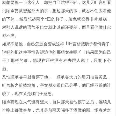
勃想要整一下这个人，却把自己坑得不轻，这几天叶言析看
到顾承妄就想起那天的事，想起那天的事，就忍不住去看他
的下体，然后想起两个*巴的样子，脸色就变得非常糟糕，
对那人说话的语气不自觉就比以前还要差，而且看他做什幺
都不爽。
如果不是他，自己怎幺会变成这样
叶言析把肠子都悔青了·
说好的把这件事情告诉追他的那些女生呢
结果因为自己
干了那样的事，他现在压根没有种去跟人说了，只剩下心
虚。
又怕顾承妄早就看穿了他·· 顾承妄大力的用刀拍着黄瓜，
叶言析之前撬墙角，害女朋友跟自己分手，他已经不跟他计
较了，现在又是哪门子意思。
顾承妄现在火气也有些大，自从那天被他摸了之后，连续几
个晚上都做春梦，尤其是前两天喝多了酒做的那一场春梦之