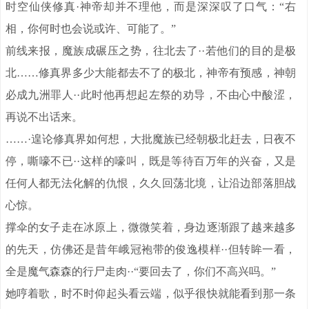
时空仙侠修真·神帝却并不理他，而是深深叹了口气：“右
相，你何时也会说或许、可能了。”
前线来报，魔族成碾压之势，往北去了··若他们的目的是极
北……修真界多少大能都去不了的极北，神帝有预感，神朝
必成九洲罪人··此时他再想起左祭的劝导，不由心中酸涩，
再说不出话来。
……·遑论修真界如何想，大批魔族已经朝极北赶去，日夜不
停，嘶嚎不已··这样的嚎叫，既是等待百万年的兴奋，又是
任何人都无法化解的仇恨，久久回荡北境，让沿边部落胆战
心惊。
撑伞的女子走在冰原上，微微笑着，身边逐渐跟了越来越多
的先天，仿佛还是昔年峨冠袍带的俊逸模样··但转眸一看，
全是魔气森森的行尸走肉··“要回去了，你们不高兴吗。”
她哼着歌，时不时仰起头看云端，似乎很快就能看到那一条