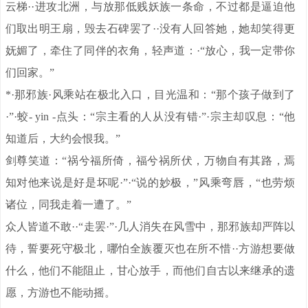
云梯··进攻北洲，与放那低贱妖族一条命，不过都是逼迫他
们取出明王扇，毁去石碑罢了··没有人回答她，她却笑得更
妩媚了，牵住了同伴的衣角，轻声道：·“放心，我一定带你
们回家。”
*·那邪族·风乘站在极北入口，目光温和：“那个孩子做到了
·”·蛟- yin -点头：“宗主看的人从没有错·”·宗主却叹息：“他
知道后，大约会恨我。”
剑尊笑道：“祸兮福所倚，福兮祸所伏，万物自有其路，焉
知对他来说是好是坏呢·”·“说的妙极，”风乘弯唇，“也劳烦
诸位，同我走着一遭了。”
众人皆道不敢··“走罢·”·几人消失在风雪中，那邪族却严阵以
待，誓要死守极北，哪怕全族覆灭也在所不惜··方游想要做
什么，他们不能阻止，甘心放手，而他们自古以来继承的遗
愿，方游也不能动摇。