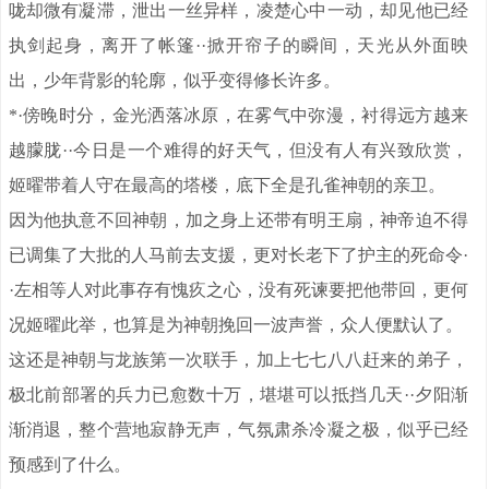
咙却微有凝滞，泄出一丝异样，凌楚心中一动，却见他已经
执剑起身，离开了帐篷··掀开帘子的瞬间，天光从外面映
出，少年背影的轮廓，似乎变得修长许多。
*·傍晚时分，金光洒落冰原，在雾气中弥漫，衬得远方越来
越朦胧··今日是一个难得的好天气，但没有人有兴致欣赏，
姬曜带着人守在最高的塔楼，底下全是孔雀神朝的亲卫。
因为他执意不回神朝，加之身上还带有明王扇，神帝迫不得
已调集了大批的人马前去支援，更对长老下了护主的死命令·
·左相等人对此事存有愧疚之心，没有死谏要把他带回，更何
况姬曜此举，也算是为神朝挽回一波声誉，众人便默认了。
这还是神朝与龙族第一次联手，加上七七八八赶来的弟子，
极北前部署的兵力已愈数十万，堪堪可以抵挡几天··夕阳渐
渐消退，整个营地寂静无声，气氛肃杀冷凝之极，似乎已经
预感到了什么。