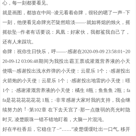
心，每一刻都要看见。
就是画图，都放在中间··凌元看着命牌，很轻的嗯了一声··下
一刻，他便看见命牌光芒陡然暗淡——·就如将熄的烛火，摇
摇欲坠··作者有话要说：凤凰：好家伙，我都鲨我自己了，
还有人来踩坑。
命牌：祝你生日快乐，呼——·感谢在2020-09-09 23:58:01~20
20-09-12 03:06:48期间为我投出霸王票或灌溉营养液的小天
使哦~·感谢投出浅水炸弹的小天使：云星乐 1个；·感谢投出
火箭炮的小天使：云星乐 1个；·感谢投出地雷的小天使：暻
1个；·感谢灌溉营养液的小天使：橘生 8瓶；鱼鱼鱼 2瓶；fa
fa是花花花花花花 1瓶；·非常感谢大家对我的支持，我会继
续努力的
·第102章 在下去天宫了·那一点微弱的亮光时隐
时灭, 凌楚眼珠一错不错地盯着，大脑一片混沌。
好在半柱香后，它稳住了··“……”凌楚缓缓吐出一口气, 移开