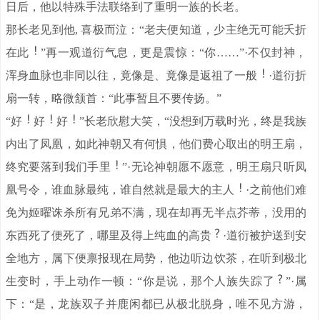
日后，他以特殊手法联络到了重明一族的长老。
那长老见到他, 喜极而泣：“老夫便知道，少主绝无可能夭折
在此
”再一观道衍气息，更是震惊：“你……”·不仅封神，
浑身血脉也非同以往，竟像是、竟像是返祖了一般
·道衍折
扇一转，略微颔首：“此事暂且不要传扬。”
“好
好
好
”长老欣慰大笑，“没想到万载时光，终是我族
内出了凤凰，如此神朝又有何惧，他们费心取出的明王扇，
终究要落到我们手里
”·无论神朝愿不愿意，明王扇只听凤
凰号令，谁血脉最纯，谁自然就是最大的主人
·之前他们难
免为姬曜诛杀所有兄弟不满，现在却再无半点芥蒂，没用的
东西死了便死了，哪里及得上纯血的高贵
·道衍被护送到安
全地方，属下便禀报现在局势，他边听边饮茶，在听到极北
生变时，手上动作一顿：“你是说，那个人族失踪了
”·属
下：“是，龙族双子并鹿闲都已从极北脱身，唯不见方游，