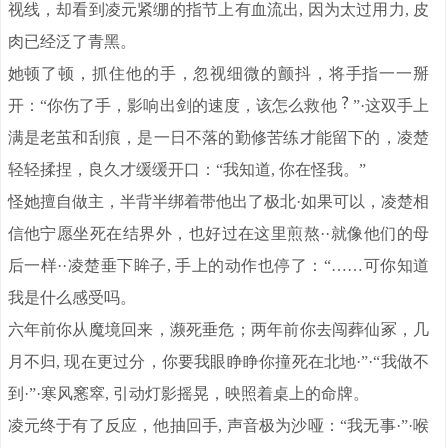
视线，却看到凌元紧绷的指节上有血流出, 因为太过用力, 皮
肉已经泛了青黑。
她顿了顿，抓住他的手，忽视细微的颤抖，将手指一一掰
开：“你伤了手，影响出剑的速度，该怎么救他
”·这双手上
满是老茧和刮痕，是一日不落的勤修苦练才能留下的，凌楚
轻轻揉捏，良久才缓缓开口：“我知道, 你在怪我。”
怪她擅自做主，半背半绑着带他出了极北·如果可以，凌楚相
信他宁愿坐死在结界外，也好过在这里煎熬··就像他们的母
后一样··凌楚垂下眸子, 手上的动作也停了：“……可你知道
我是什么感受吗。
六年前你从魔境回来，濒死垂危；两年前你去闯葬仙冢，几
月不归, 现在更过分，你要我眼睁睁你撞死在北地·”·“我做不
到·”·寒风窸窣, 引动灯影摇晃，映照着桌上的命牌。
凌元终于有了反应，他抽回手, 声音极为沙哑：“我无事·”·喉