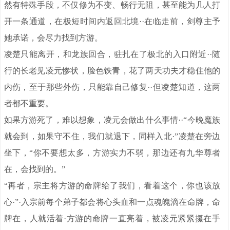
然有特殊手段，不仅修为不变、畅行无阻，甚至能为几人打
开一条通道，在极短时间内返回北境··在临走前，剑尊主予
她承诺，会尽力找到方游。
凌楚只能离开，和龙族回合，驻扎在了极北的入口附近··随
行的长老见凌元惨状，脸色铁青，花了两天功夫才稳住他的
内伤，至于那些外伤，只能靠自己修复··但凌楚知道，这两
者都不重要。
如果方游死了，难以想象，凌元会做出什么事情··“今晚魔族
就会到，如果守不住，我们就退下，同样入北·”凌楚在旁边
坐下，“你不要想太多，方游实力不弱，那边还有九华尊者
在，会找到的。”
“再者，宗主将方游的命牌给了我们，看着这个，你也该放
心·”·入宗前每个弟子都会将心头血和一点魂魄滴在命牌，命
牌在，人就活着·方游的命牌一直亮着，被凌元紧紧攥在手