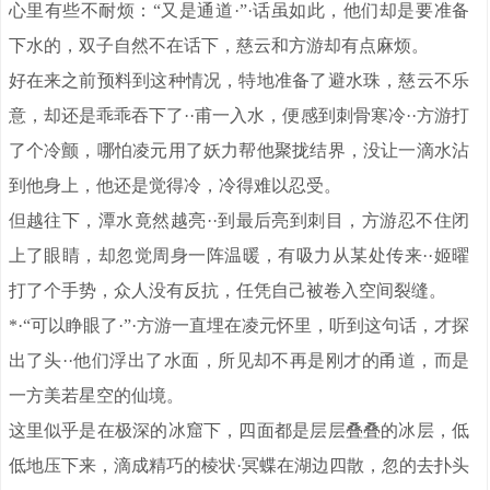
心里有些不耐烦：“又是通道·”·话虽如此，他们却是要准备
下水的，双子自然不在话下，慈云和方游却有点麻烦。
好在来之前预料到这种情况，特地准备了避水珠，慈云不乐
意，却还是乖乖吞下了··甫一入水，便感到刺骨寒冷··方游打
了个冷颤，哪怕凌元用了妖力帮他聚拢结界，没让一滴水沾
到他身上，他还是觉得冷，冷得难以忍受。
但越往下，潭水竟然越亮··到最后亮到刺目，方游忍不住闭
上了眼睛，却忽觉周身一阵温暖，有吸力从某处传来··姬曜
打了个手势，众人没有反抗，任凭自己被卷入空间裂缝。
*·“可以睁眼了·”·方游一直埋在凌元怀里，听到这句话，才探
出了头··他们浮出了水面，所见却不再是刚才的甬道，而是
一方美若星空的仙境。
这里似乎是在极深的冰窟下，四面都是层层叠叠的冰层，低
低地压下来，滴成精巧的棱状·冥蝶在湖边四散，忽的去扑头