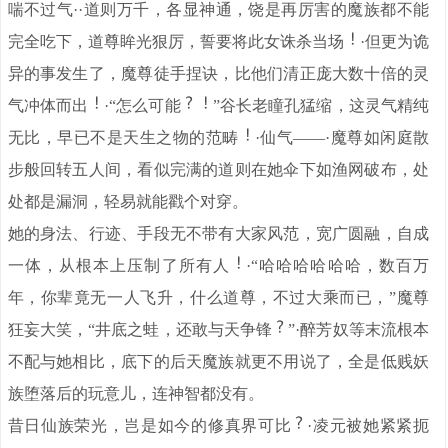
喘不过气··道则万千，各显神通，饶是再厉害的魔族都不能
完全吃下，道尊眸光狠厉，誓要将此女诛杀当场
·但更为诡
异的事发生了，魔尊徒手捏诀，比他们清正庞大数十倍的灵
气冲体而出
·“怎么可能
”谷长老瞳孔猛缩，这灵气精纯
无比，早已不是天生之物的范畴
·仙气——·魔尊如闲庭散
步般回转五人间，看似完满的道则在她伞下如渔网破布，处
处都是漏洞，轻易就能戳个对穿。
她的身法、行迹、手段无不带有大家风范，宽广圆融，自成
一体，从根本上压制了所有人
·“哈哈哈哈哈哈，数百万
年，你辈竟无一人飞升，什么道尊，不过大乘而已，”魔尊
狂妄大笑，“井底之蛙，还敢与天争锋
”·醉芳奴等末流根本
不配与她相比，底下的后天魔族就更不用说了，全是低贱妖
族堕落后的玩意儿，连神智都没有。
昔日仙族荣光，岂是如今的修真界可比
·凌元被她紧紧扼