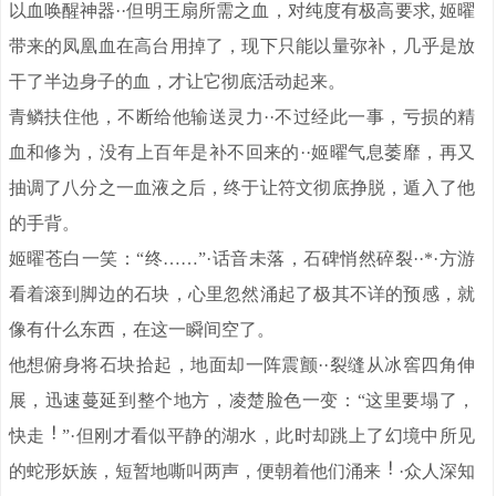
以血唤醒神器··但明王扇所需之血，对纯度有极高要求, 姬曜
带来的凤凰血在高台用掉了，现下只能以量弥补，几乎是放
干了半边身子的血，才让它彻底活动起来。
青鳞扶住他，不断给他输送灵力··不过经此一事，亏损的精
血和修为，没有上百年是补不回来的··姬曜气息萎靡，再又
抽调了八分之一血液之后，终于让符文彻底挣脱，遁入了他
的手背。
姬曜苍白一笑：“终……”·话音未落，石碑悄然碎裂··*·方游
看着滚到脚边的石块，心里忽然涌起了极其不详的预感，就
像有什么东西，在这一瞬间空了。
他想俯身将石块拾起，地面却一阵震颤··裂缝从冰窖四角伸
展，迅速蔓延到整个地方，凌楚脸色一变：“这里要塌了，
快走
”·但刚才看似平静的湖水，此时却跳上了幻境中所见
的蛇形妖族，短暂地嘶叫两声，便朝着他们涌来
·众人深知