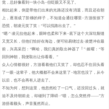
觉，总好像看到一块小岛··但眨眼又不见了。
相比起来，倒是带他们出来的光路还没有消退，而且还在朝
上，逐渐成了阶梯的样子，不知道会通往哪里··方游按捺下
恐慌，朝凌元笑了笑：“可以找路出去了。”
“嗯·”·凌元拉他起来，眼眸也柔和下来··底下这个大深坑裂缝
又宽又长，但他们恰好在海边，便可轻易绕过去·凌楚冲在最
前，兴高采烈：“啊哈，我们真的取出神器了
”·姬曜：“等
回到神朝，我便取出让你看看。”
众人心情都很好，方游看着他们又笑了，却也忍不住回头看
了一眼··这辈子，他大概都不会来这里了··地宫也没了，从今
以后，也不会再有人进去了。
不知为何，想到这里，他忽然松了一口气，还没回过头，就
迫不及待朝前走，却碰到了障碍··“啧，怎么突然停——”方
游捂着额头，声音戛然而止。