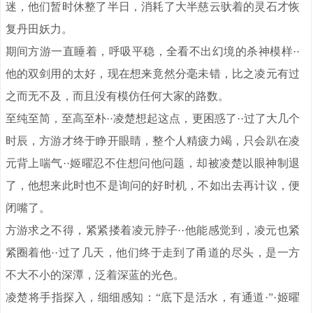
迷，他们暂时休整了半日，消耗了大半慈云驮着的灵石才恢
复丹田妖力。
期间方游一直睡着，呼吸平稳，全看不出幻境的杀神模样··
他的双剑用的太好，现在想来竟然分毫未错，比之凌元有过
之而无不及，而且没有模仿任何大家的路数。
至纯至简，至高至朴··凌楚想起这点，更困惑了··过了大几个
时辰，方游才终于睁开眼睛，整个人精疲力竭，只会趴在凌
元背上喘气··姬曜忍不住想问他问题，却被凌楚以眼神制退
了，他想来此时也不是询问的好时机，不如出去再计议，便
闭嘴了。
方游求之不得，紧紧搂着凌元脖子··他能感觉到，凌元也紧
紧圈着他··过了几天，他们终于走到了甬道的尽头，是一方
不大不小的深潭，泛着深蓝的光色。
凌楚将手指探入，细细感知：“底下是活水，有通道·”·姬曜