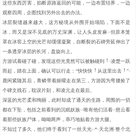
这些东西厉害，掐断原路返回的可能，一边布置结界，一边
观察四周，企图找到另外出去的办法。
冰层裂缝越来越大，这方秘境从外围开始塌陷，下面不是
冰，而又是深不见底的万丈深渊，让人头皮发麻··但原本笼
罩在冰窖上空的光芒却缓缓凝聚，自断裂的石碑旁延伸出了
一条透穿冰层的长河，盘旋向上。
方游试着碰了碰，发现这些光竟然可以被触碰到
·凌楚一跃
而起，踏在上面，确认可以行走：“快快快
从这里出去
”·
鹿闲紧随其后，青鳞带着姬曜走在第三，方游因为弯腰捡了
个碑文残石，耽误片刻，和凌元走在最后。
深蓝的光芒柔和绚丽，此时却成了通天的生路，周围的一切
都在下坠，包括之前看到的沉眠妖族··唯有他们活着··慈云看
着那些妖族尸体，呦呦两声，乖巧地贴着方游大腿。
不知过了多久，他们终于看到了一丝天光··*·天北洲·整个北