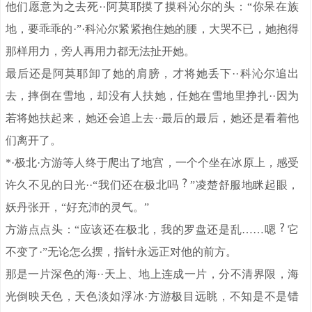
他们愿意为之去死··阿莫耶摸了摸科沁尔的头：“你呆在族
地，要乖乖的·”·科沁尔紧紧抱住她的腰，大哭不已，她抱得
那样用力，旁人再用力都无法扯开她。
最后还是阿莫耶卸了她的肩膀，才将她丢下··科沁尔追出
去，摔倒在雪地，却没有人扶她，任她在雪地里挣扎··因为
若将她扶起来，她还会追上去··最后的最后，她还是看着他
们离开了。
*·极北·方游等人终于爬出了地宫，一个个坐在冰原上，感受
许久不见的日光··“我们还在极北吗
”凌楚舒服地眯起眼，
妖丹张开，“好充沛的灵气。”
方游点点头：“应该还在极北，我的罗盘还是乱……嗯
它
不变了·”无论怎么摆，指针永远正对他的前方。
那是一片深色的海··天上、地上连成一片，分不清界限，海
光倒映天色，天色淡如浮冰·方游极目远眺，不知是不是错