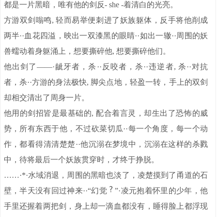
都是一片黑暗，唯有他的剑反- she -着清白的光亮。
方游双剑嗡鸣, 轻而易举便刺进了妖族躯体，反手将他削成
两半··血花四溢，映出一双漆黑的眼睛··如出一辙··周围的妖
兽蠕动着身躯涌上，想要撕碎他, 想要撕碎他们。
他出剑了——·龇牙者，杀··反咬者，杀··违逆者, 杀··对抗
者，杀··方游的身法极快, 脚尖点地，轻盈一转，手上的双剑
却相交清出了周身一片。
他用的剑招皆是最基础的, 配合着言灵，却生出了恐怖的威
势，所有东西于他，不过砍菜切瓜··每一个角度，每一个动
作，都看得清清楚楚··他沉溺在梦境中，沉溺在这样的杀戮
中，待将最后一个妖族贯穿时，才终于挣脱。
……·*·水域消退，周围的黑暗也淡了，凌楚摸到了甬道的石
壁，半天没有回过神来··“幻觉
”·凌元抱着怀里的少年，他
手里还握着两把剑，身上却一滴血都没有，睡得脸上都浮现