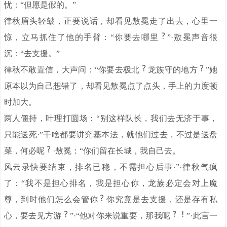
忧：“但愿是假的。”
律秋眉头轻皱，正要说话，却看见敖冕走了出去，心里一
惊，立马抓住了他的手臂：“你要去哪里
”·敖冕声音很
沉：“去支援。”
律秋不敢置信，大声问：“你要去极北
龙族守的地方
”她
原本以为自己想错了，却看见敖冕点了点头，手上的力度顿
时加大。
两人僵持，叶理打圆场：“别这样队长，我们去无济于事，
只能送死·”干啥都要讲究基本法，就他们过去，不过是送盘
菜，何必呢
·敖冕：“你们留在长城，我自己去。
风云录快要结束，排名已稳，不需担心后事·”·律秋气疯
了：“我不是担心排名，我是担心你，龙族必定会对上魔
尊，到时他们怎么会管你
你究竟是去支援，还是存有私
心，要去见方游
”·“他对你来说重要，那我呢
”·此言一