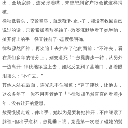
出，全场寂静，连光张着嘴，未曾想到窗户纸会被这样捅
破。
律秋低着头，咬紧嘴唇，面庞渐渐- shi -了，却没有收回自己
说过的话，只紧紧抓着敖冕袖子··敖冕沉默地看了她半晌，
扯开臂上的手，径直往前了··态度很明确。
律秋骤然回神，再次追上去挡在了他的面前：“不许去，看
在我们多年的情分上，别去送死
”·敖冕脚步一转，从另外
一边离开··律秋继续追上去，如此反复到了营地口，含着眼
泪摇头：“不许去。”
其他人站在后面，连光忍不住喊道：“算了律秋，让他去，
这么多年了，你不用再管他了
”·律秋却仍然直直的看着少
年，没有让开的意思。
敖冕慢慢走近，伸出手，她以为是要将她推开，不由绷紧了
脖颈··但出乎意料，敖冕垂下眼，竟是第一次碰了碰她的鬓