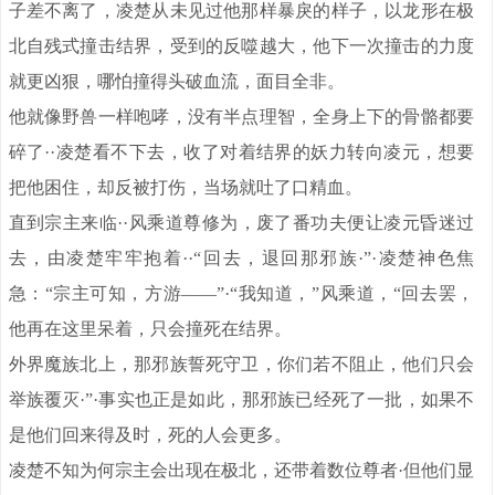
子差不离了，凌楚从未见过他那样暴戾的样子，以龙形在极
北自残式撞击结界，受到的反噬越大，他下一次撞击的力度
就更凶狠，哪怕撞得头破血流，面目全非。
他就像野兽一样咆哮，没有半点理智，全身上下的骨骼都要
碎了··凌楚看不下去，收了对着结界的妖力转向凌元，想要
把他困住，却反被打伤，当场就吐了口精血。
直到宗主来临··风乘道尊修为，废了番功夫便让凌元昏迷过
去，由凌楚牢牢抱着··“回去，退回那邪族·”·凌楚神色焦
急：“宗主可知，方游——”·“我知道，”风乘道，“回去罢，
他再在这里呆着，只会撞死在结界。
外界魔族北上，那邪族誓死守卫，你们若不阻止，他们只会
举族覆灭·”·事实也正是如此，那邪族已经死了一批，如果不
是他们回来得及时，死的人会更多。
凌楚不知为何宗主会出现在极北，还带着数位尊者·但他们显