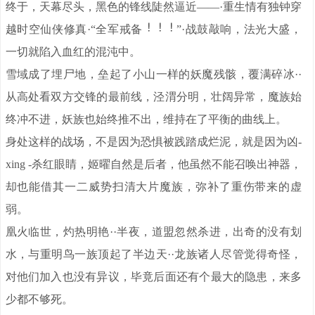
终于，天幕尽头，黑色的锋线陡然逼近——·重生情有独钟穿
越时空仙侠修真·“全军戒备
”·战鼓敲响，法光大盛，
一切就陷入血红的混沌中。
雪域成了埋尸地，垒起了小山一样的妖魔残骸，覆满碎冰··
从高处看双方交锋的最前线，泾渭分明，壮阔异常，魔族始
终冲不进，妖族也始终推不出，维持在了平衡的曲线上。
身处这样的战场，不是因为恐惧被践踏成烂泥，就是因为凶-
xing -杀红眼睛，姬曜自然是后者，他虽然不能召唤出神器，
却也能借其一二威势扫清大片魔族，弥补了重伤带来的虚
弱。
凰火临世，灼热明艳··半夜，道盟忽然杀进，出奇的没有划
水，与重明鸟一族顶起了半边天··龙族诸人尽管觉得奇怪，
对他们加入也没有异议，毕竟后面还有个最大的隐患，来多
少都不够死。