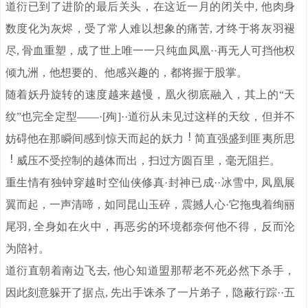
道衍已到了进阶的最后关头，在这近一月的闭关中, 他肉身
数度化为灰烬，受了常人难以想象的痛苦, 才终于将灰羽褪
尽, 骨血重塑，成了世上唯一一只纯血凤凰··再无人可挡他权
倾九洲，他想要的、他感兴趣的，都将握于股掌。
随着妖丹旋转的速度越来越慢，凰火彻底融入，其上的“天
纹”也完全定型——·[殉]··道衍从未见过这样的天纹，但并不
妨碍他在那瞬间感到惊天而起的妖力
简直强盛到匪夷所思
威压不受控制的越体而出，扫过方圆百里，毫无阻拦。
重生情有独钟穿越时空仙侠修真·封神已成··冰雪中, 凤凰展
翼而起，一声清啼，如同昆山玉碎，震撼人心·它拖曳着绚丽
尾羽, 全身如在火中，再恶劣的环境都奈何他不得，反而沦
为陪衬。
道衍直朝着南边飞去, 他心知道盟那帮老不死必然下杀手，
因此刻意躲开了据点, 先出手诛杀了一片弟子，隐蔽行踪··五