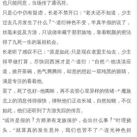
也只能同意，当场传了通讯符。
只是心中仍有疑虑，长老不禁开口：“老夫还不知道，少主
过去几月发生了什么
”·道衍神色不变，半真半假的说了，
丝毫未提及方游，只说侥幸藏于那邪族地，靠着螟颜的密法
得了九死一生的返祖机会。
长老听了感叹不已：“原是如此·只是现在老盟主仙去，少主
得早做打算，尽快回西洲才是·”·道衍：“自然·”·他淡淡应
道，掀开茶碗，热气腾腾间，却忽的想起一双纯黑的眼睛，
满是专注的看着他。
罢了，死了也好··他阖眸，再不去管心里异样的情绪··*·魔族
北上的消息传得很快，律秋他们正在长城，自然知晓，不仅
如此，他们还听到了方游失踪的传言。
“或许是假的
方师弟有龙族保护，会出什么事
”叶理挠
头，“就算真的发生意外，我们也管不了·”·连光神色担