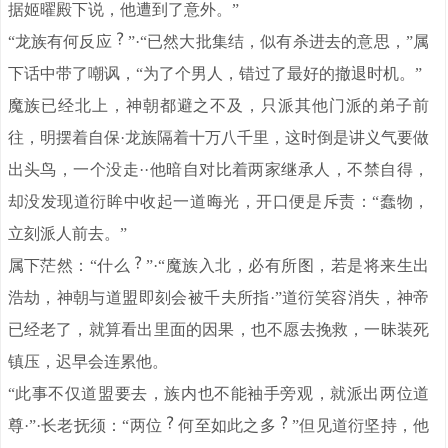
据姬曜殿下说，他遭到了意外。”
“龙族有何反应
”·“已然大批集结，似有杀进去的意思，”属
下话中带了嘲讽，“为了个男人，错过了最好的撤退时机。”
魔族已经北上，神朝都避之不及，只派其他门派的弟子前
往，明摆着自保·龙族隔着十万八千里，这时倒是讲义气要做
出头鸟，一个没走··他暗自对比着两家继承人，不禁自得，
却没发现道衍眸中收起一道晦光，开口便是斥责：“蠢物，
立刻派人前去。”
属下茫然：“什么
”·“魔族入北，必有所图，若是将来生出
浩劫，神朝与道盟即刻会被千夫所指·”道衍笑容消失，神帝
已经老了，就算看出里面的因果，也不愿去挽救，一昧装死
镇压，迟早会连累他。
“此事不仅道盟要去，族内也不能袖手旁观，就派出两位道
尊·”·长老抚须：“两位
何至如此之多
”但见道衍坚持，他