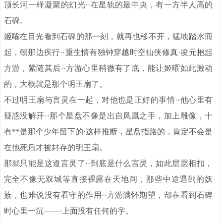
顶长河一样凝聚的幻光··在星轨的最中央，有一方半人高的
石碑。
姬曜在目光看到石碑的那一刻，就再也移不开，猛地踏水而
起，朝那边疾行··重生情有独钟穿越时空仙侠修真·凌元抱起
方游，紧随其后··方游心里稍微有了底，能让姬曜如此激动
的，大概就是那个明王扇了。
不过明王扇与言灵在一起，对他也是正好的事情··他心里有
疑惑没解开··那个星盘不像是出自凤凰之手，加上雕像，十
有**是那个少年留下的·这样推断，星盘指路的，肯定不会是
在他死后才被封存的明王扇。
那就只能是这道言灵了··到底是什么言灵，如此层层相扣，
完全不像无双城等直接裸露在天地间，那些中途遇到的妖
族，也难说没有看守的作用··方游满怀期望，却在看到石碑
时心里一沉——·上面没有任何的字。