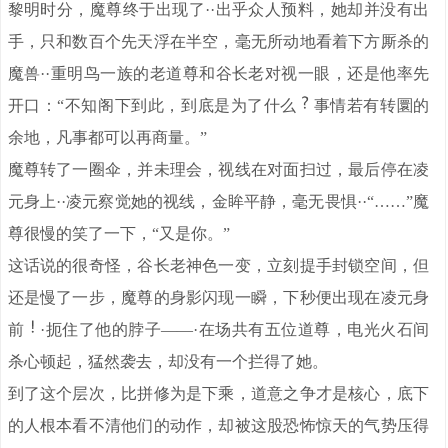
黎明时分，魔尊终于出现了··出乎众人预料，她却并没有出
手，只和数百个先天浮在半空，毫无所动地看着下方厮杀的
魔兽··重明鸟一族的老道尊和谷长老对视一眼，还是他率先
开口：“不知阁下到此，到底是为了什么
事情若有转圜的
余地，凡事都可以再商量。”
魔尊转了一圈伞，并未理会，视线在对面扫过，最后停在凌
元身上··凌元察觉她的视线，金眸平静，毫无畏惧··“……”魔
尊很慢的笑了一下，“又是你。”
这话说的很奇怪，谷长老神色一变，立刻提手封锁空间，但
还是慢了一步，魔尊的身影闪现一瞬，下秒便出现在凌元身
前
·扼住了他的脖子——·在场共有五位道尊，电光火石间
杀心顿起，猛然袭去，却没有一个拦得了她。
到了这个层次，比拼修为是下乘，道意之争才是核心，底下
的人根本看不清他们的动作，却被这股恐怖惊天的气势压得