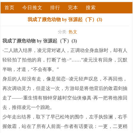
首页
今日推文
排行
完本
搜索
我成了濒危动物 by 张源起（下）(3)
分类:
热文
我成了濒危动物 by 张源起（下）(3)
·二人踏入结界，凌元背对诸人，正调动全身血脉时，却有人
轻轻拍了拍他的肩，打断了他··“……”凌元没有回身，沉默
半晌，才道，“不会有事。”
身后的人却没有走，像是留恋··凌元轻声叹息，不再回他，
再次调动灵力，但是这一次，方游却是将他背后的敛霜剑抽
走了——·重生情有独钟穿越时空仙侠修真·再一把将他推回
去，推得凌元一个踉跄。
少年走出结界，取下了早已松垮的围巾，左手执惊澜，右手
握敛霜，站在了所有人前面··作者有话要说：一更，二更稍