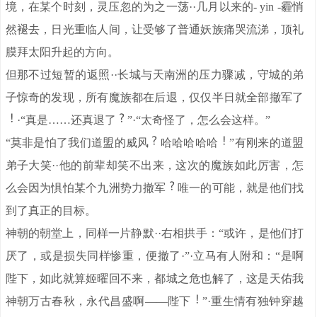
境，在某个时刻，灵压忽的为之一荡··几月以来的- yin -霾悄
然褪去，日光重临人间，让受够了普通妖族痛哭流涕，顶礼
膜拜太阳升起的方向。
但那不过短暂的返照··长城与天南洲的压力骤减，守城的弟
子惊奇的发现，所有魔族都在后退，仅仅半日就全部撤军了
·“真是……还真退了
”·“太奇怪了，怎么会这样。”
“莫非是怕了我们道盟的威风
哈哈哈哈哈
”有刚来的道盟
弟子大笑··他的前辈却笑不出来，这次的魔族如此厉害，怎
么会因为惧怕某个九洲势力撤军
唯一的可能，就是他们找
到了真正的目标。
神朝的朝堂上，同样一片静默··右相拱手：“或许，是他们打
厌了，或是损失同样惨重，便撤了·”·立马有人附和：“是啊
陛下，如此就算姬曜回不来，都城之危也解了，这是天佑我
神朝万古春秋，永代昌盛啊——陛下
”·重生情有独钟穿越