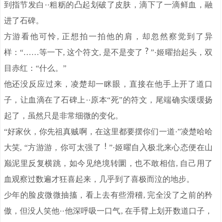
到指节发白··粗粝的凸起划破了皮肤，滴下了一滴鲜血，融
进了石碑。
方游看他可怜, 正想拍一拍他的肩，却忽然察觉到了异
样：“……等一下, 这个符文, 是不是变了
”·姬曜抬起头，双
目赤红：“什么。”
他还没反应过来，凌楚却一眯眼，直接在他手上开了道口
子，让血滴在了石碑上··原本“死”的符文，尾端确实缓缓扬
起了，虽然只是非常细微的变化。
“好家伙，你先祖真贼啊，在这里都要摆你们一道·”凌楚哈哈
大笑, “方游游，你可太强了
”·姬曜自入极北来心态便在山
巅泥里反复横跳，如今见绝境转圜，也不敢相信, 自己用了
血观察过数遍才狂喜起来，几乎到了喜极而泣的地步。
少年的脸皮微微抽搐，看上去有些滑稽, 完全没了之前的矜
傲，但没人笑他··他深呼吸一口气, 在手臂上划开数道口子，