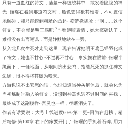
只有一道血红的符文，藤蔓一样缠绕其中，散发着隐隐的神
光··姬曜在看到那道符文时，脸色变得极其难看，不可置信
地触碰，却只能摸到粗糙的凸起··凌楚挠挠脸：“啊……这个
符文，不会就是明王扇吧
”·看姬曜表情，她大概确认了，
难得没有出言嘲讽，而是静默地站在一旁。
从入北几次生死才走到这里，现在告诉她明王扇已经羽化成
了符文，她也不甘心··不过再不甘心，事实摆在眼前··姬曜半
跪而下，一锤地面，从喉间挤出悲鸣，指缝死死的抓住碑文
边缘，恨不得将其碾为粉末。
方游也说不出安慰的话，他也知道当神兵解体后，就会化为
当初炼制时融入的符文，没想到神器也逃不过时间的摧残，
最终成了这副模样··言灵也一样，彻底消失了。
作者有话要说：大号上线进度60%·第二更~因为在赶榜，稍
后精修·第100章 在下的家要开门了·姬曜的手抓着石碑, 用力