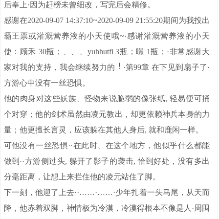
后奉上·因为赶榜未曾细改，写完后会精修。
感谢在2020-09-07 14:37:10~2020-09-09 21:55:20期间为我投出
霸王票或灌溉营养液的小天使哦~·感谢灌溉营养液的小天
使：顾禾 30瓶；、、、yuhhutfi 3瓶；暻 1瓶；·非常感谢大
家对我的支持，我会继续努力的
·第99章 在下见到扇子了·
方游心中没有一丝恐惧。
他的肉身对这些妖族、怪物来说脆弱的像张纸, 轻易便可捅
个对穿；他的剑术虽然由凌元教出，却更依赖神兵本身的力
量；他更擅长言灵，应该躲在其他人身后, 就和鹿闲一样。
可他没有一丝恐惧··在此时、在这个地方，他似乎什么都能
做到··方游侧过头, 躲开了影子的袭击, 恰到好处，没有多出
分毫距离，让想上来拦住他的凌元站住了脚。
下一刻，他迎了上去··……·……·少年扎着一头马尾，从天而
降，他赤着双脚，神情极为冷漠，冷漠得根本不像是人·周围