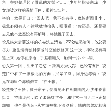
角，替她整理起了微乱的发髻··“……”少年的指尖寒凉，少
女却被这样的温情吓住，眼神怔怔的。
半晌，敖冕开口：“回去吧，我不会有事，魔族所图非小，
极北必须有人·”·律秋猛地抬头，哽咽道：“你还是、还是要
去见他·”·敖冕没有再解释，将她推了回去。
蛟龙族太需要这样的机会洗去污名，不论结果如何，他总要
尽力··重生情有独钟穿越时空仙侠修真·这一次，律秋没有再
追上来··她停在原地，手遮着额头，触到一片- shi -润。
心头第一回 ，生出了怨怼··*·距离方游失踪，已经有五日··凌
楚忙中看了一眼极北的方向，抿紧了唇，问身边赤磷：“凌
元在哪里·”·赤磷俯首：“在王帐。”
凌楚去了王帐，掀开帘子，便看见正在画防图的人·少年脊背
挺直，神情淡然，除了眼底红丝外，和往常一般无二··凌楚
却知，他全是伪装··从方游被拖下深渊后，她的弟弟就和疯