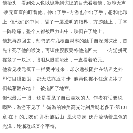
他抬头，看到众人也以诡异到惊惶的目光看着他，寂静无声·
·凌元直直的盯着他，伸出了手··方游也伸出了手，想和他印
上··但他们的中间，隔了一层透明的结界，方游触上，手掌
一阵剧痛，整个人都被巨力击中，跌倒在了地上。
他想再跑回去，却忽的有几根血淋淋的触手自深渊探出，首
先卡死了他的喉咙，再缠住腰腹要将他拖回去——·方游拼死
握紧了一块冰，眼泪从眼眶流出，一直看着凌元。
他看见凌元疯了一样要冲过来，却永远被阻挡在结界之外，
即使目眦欲裂，都无法靠近寸步··他再也握不住这块冰了，
倒栽葱砸在地上，被拖回了地宫。
但他最后一眼，还是看见了自己喜欢的人··作者有话要说：
哦豁，游游不见了
·游游的独美高光时刻后期老多了·第101
章 在下 的朋友们·那邪族后山.·凰火焚身, 妖丹流动着血色的
光泽，逐渐凝成某个字符。