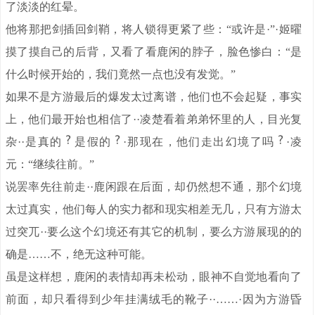
了淡淡的红晕。
他将那把剑插回剑鞘，将人锁得更紧了些：“或许是·”·姬曜
摸了摸自己的后背，又看了看鹿闲的脖子，脸色惨白：“是
什么时候开始的，我们竟然一点也没有发觉。”
如果不是方游最后的爆发太过离谱，他们也不会起疑，事实
上，他们最开始也相信了··凌楚看着弟弟怀里的人，目光复
杂··是真的
是假的
·那现在，他们走出幻境了吗
·凌
元：“继续往前。”
说罢率先往前走··鹿闲跟在后面，却仍然想不通，那个幻境
太过真实，他们每人的实力都和现实相差无几，只有方游太
过突兀··要么这个幻境还有其它的机制，要么方游展现的的
确是……不，绝无这种可能。
虽是这样想，鹿闲的表情却再未松动，眼神不自觉地看向了
前面，却只看得到少年挂满绒毛的靴子··……·因为方游昏