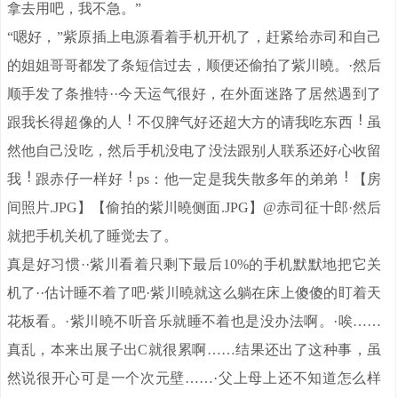
拿去用吧，我不急。”
“嗯好，”紫原插上电源看着手机开机了，赶紧给赤司和自己
的姐姐哥哥都发了条短信过去，顺便还偷拍了紫川曉。·然后
顺手发了条推特··今天运气很好，在外面迷路了居然遇到了
跟我长得超像的人
不仅脾气好还超大方的请我吃东西
虽
然他自己没吃，然后手机没电了没法跟别人联系还好心收留
我
跟赤仔一样好
ps：他一定是我失散多年的弟弟
【房
间照片.JPG】【偷拍的紫川曉侧面.JPG】@赤司征十郎·然后
就把手机关机了睡觉去了。
真是好习惯··紫川看着只剩下最后10%的手机默默地把它关
机了··估计睡不着了吧·紫川曉就这么躺在床上傻傻的盯着天
花板看。·紫川曉不听音乐就睡不着也是没办法啊。·唉……
真乱，本来出展子出C就很累啊……结果还出了这种事，虽
然说很开心可是一个次元壁……·父上母上还不知道怎么样