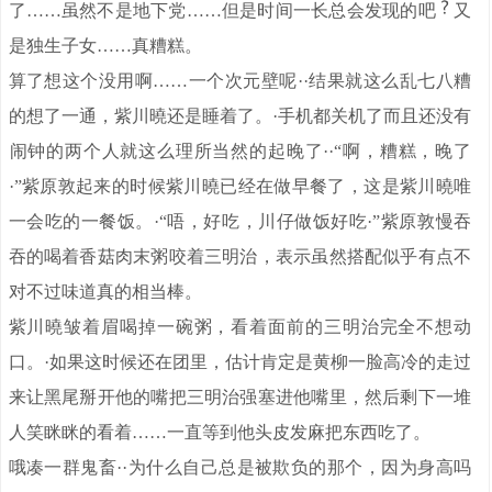
了……虽然不是地下党……但是时间一长总会发现的吧
又
是独生子女……真糟糕。
算了想这个没用啊……一个次元壁呢··结果就这么乱七八糟
的想了一通，紫川曉还是睡着了。·手机都关机了而且还没有
。
闹钟的两个人就这么理所当然的起晚了·
·“啊，糟糕，晚了
·”紫原敦起来的时候紫川曉已经在做早餐了，这是紫川曉唯
一会吃的一餐饭。·“唔，好吃，川仔做饭好吃·”紫原敦慢吞
吞的喝着香菇肉末粥咬着三明治，表示虽然搭配似乎有点不
对不过味道真的相当棒。
紫川曉皱着眉喝掉一碗粥，看着面前的三明治完全不想动
口。·如果这时候还在团里，估计肯定是黄柳一脸高冷的走过
来让黑尾掰开他的嘴把三明治强塞进他嘴里，然后剩下一堆
人笑眯眯的看着……一直等到他头皮发麻把东西吃了。
哦凑一群鬼畜··为什么自己总是被欺负的那个，因为身高吗