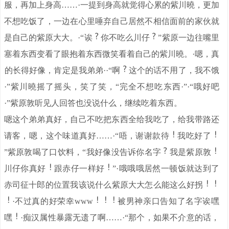
服，再加上身高……·一提到身高就觉得心累的紫川曉，更加
不想吃饭了，一边在心里唾弃自己居然不相信面前的家伙就
是自己的紫原大大。·“诶
你不吃么川仔
”紫原一边往嘴里
塞着东西变看了眼抱着东西微笑看着自己的紫川曉。·嗯，真
。
的长得好像，肯定是我弟弟·
·“啊
这个的话不用了，我不饿
·”紫川曉摇了摇头，笑了笑，“完全不想吃东西·”·“哦好吧
·”紫原敦听见人回答也没说什么，继续吃着东西。
嗯这个弟弟真好，自己不吃把东西全给我吃了，给我带路还
请客，嗯，这个味道真好……·“唔，谢谢款待
我吃好了
”紫原敦喝了口饮料，“我好像没告诉你名字
我是紫原敦
川仔你真好
跟赤仔一样好
”·哦哦哦居然一顿饭就达到了
赤司征十郎的位置我该说什么紫原大大怎么能这么好拐
·不过真的好荣幸www
被男神亲口告知了名字诶嘿
嘿
·痴汉属性暴露无遗了啊……·“那个，如果不介意的话，