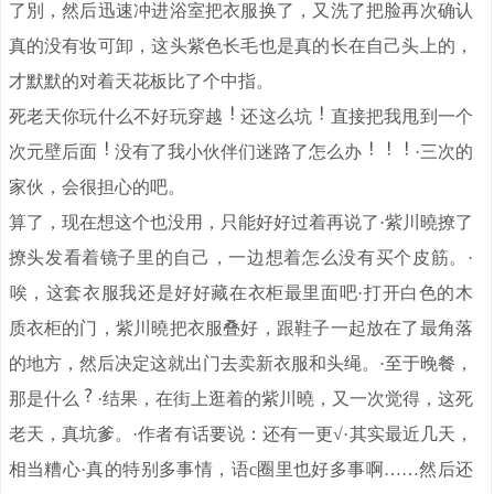
了別，然后迅速冲进浴室把衣服换了，又洗了把脸再次确认
真的没有妆可卸，这头紫色长毛也是真的长在自己头上的，
才默默的对着天花板比了个中指。
死老天你玩什么不好玩穿越
还这么坑
直接把我甩到一个
次元壁后面
没有了我小伙伴们迷路了怎么办
·三次的
家伙，会很担心的吧。
算了，现在想这个也没用，只能好好过着再说了·紫川曉撩了
撩头发看着镜子里的自己，一边想着怎么没有买个皮筋。·
。
唉，这套衣服我还是好好藏在衣柜最里面吧·
打开白色的木
质衣柜的门，紫川曉把衣服叠好，跟鞋子一起放在了最角落
的地方，然后决定这就出门去卖新衣服和头绳。·至于晚餐，
那是什么
·结果，在街上逛着的紫川曉，又一次觉得，这死
老天，真坑爹。·作者有话要说：还有一更√·其实最近几天，
相当糟心·真的特别多事情，语c圈里也好多事啊……然后还