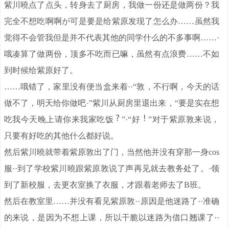
紫川曉点了点头，转身去了厨房，我做一份还是做两份？我
完全不想吃啊啊が可是要是给紫原发现了怎么办……虽然我
觉得不会管我但是并不代表其他的同学什么的不多事啊……·
哦凑算了做两份，顶多不吃而已嘛，虽然有点浪费……不如
到时候给紫原好了。
……哦错了，家里没有便当盒来着··“敦，不行啊，今天的话
做不了，明天给你做吧·”紫川从厨房里退出来，“要是实在想
吃我今天晚上请你来我家吃饭
”·“好
”对于紫原敦来说，
只要有好吃的其他什么都好说。
然后紫川曉就带着紫原敦出了门，当然他并没有穿那一身cos
服··到了学校紫川曉跟紫原敦说了声再见就去教务处了。·领
到了新校服，去更衣室换了衣服，才跟着老师去了B班。
然后在教室里……并没有看见紫原敦··原因是他迷路了··准确
的来说，是因为不想上课，所以干脆以迷路为借口翘课了··