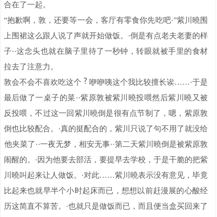
合在了一起。
“抱歉啊，敦，还要等一会，客厅有零食你先吃吧·”紫川曉围
上围裙这么跟人说了声就开始做饭。·倒是有点老夫老妻的样
子··这念头也就在脑子里待了一秒钟，转眼就被手里的食材
拉去了注意力。
敦会不会不喜欢吃这个
咿咿咦这个我比较擅长诶……·于是
最后做了一桌子的菜··紫原敦被紫川曉投喂然后紫川曉又被
反投喂，不过这一回紫川曉倒是很有点节制了，嗯，紫原敦
倒也比较配合。·真的挺配合的，紫川只说了句不用了就没给
。
他夹菜了·
·一夜无梦，相安无事··第二天紫川曉倒是被紫原敦
闹醒的。·因为他要去部活，要提早去学校，于是干脆的把紫
川曉叫起来让人做饭。·对此……紫川曉表示没有意见，毕竟
比起来也就早半个小时起床而已，想想以前赶漫展的心酸经
历这简直不算苦。·也就只是做饭而已，而且便当盒买回来了