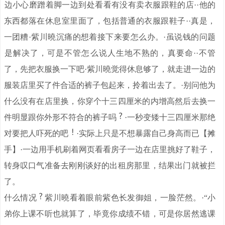
。
边小心磨蹭着脚一边到处看看有没有卖衣服跟鞋的店·
·他的
东西都落在休息室里面了，包括普通的衣服跟鞋子··真是，
一团糟·紫川曉沉痛的想着接下来要怎么办。·虽说钱的问题
。
是解决了，可是不管怎么说人生地不熟的，真要命·
·不管
了，先把衣服换一下吧·紫川曉觉得休息够了，就走进一边的
服装店里买了件合适的裤子包起来，拎着出去了。·别问他为
什么没有在店里换，你穿个十三四厘米的内增高然后去换一
件明显跟你外形不符合的裤子吗
·一秒变矮十三四厘米那绝
对要把人吓死的吧
·实际上只是不想暴露自己身高而已【摊
手】·一边用手机刷着网页看看房子一边在店里挑好了鞋子，
转身叹口气准备去刚刚谈好的出租房那里，结果出门就被拦
了。
什么情况
紫川曉看着眼前紫色长发御姐，一脸茫然。·“小
弟你上课不听也就算了，毕竟你成绩不错，可是你居然逃课