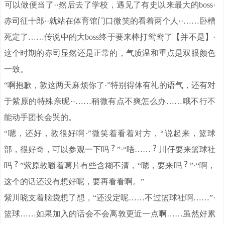
。
可以做便当了·
·然后去了学校，遇见了有史以来最大的boss·
赤司征十郎··就站在体育馆门口微笑的看着两个人··……卧槽
死定了……传说中的大boss终于要来棒打鸳鸯了【并不是】·
这个时期的赤司显然还是正常的，气质温和重点是双眼颜色
一致。
“啊抱歉，敦这两天麻烦你了·”特别得体有礼的语气，还有对
于紫原的特殊亲昵··……稍微有点不爽怎么办……哦不行不
能动手团长会哭的。
“嗯，还好，敦很好啊·”微笑着看着对方，“说起来，篮球
部，很好奇，可以参观一下吗
”·“唔……
川仔要来篮球社
吗
”紫原敦嚼着薯片有些含糊不清，“嗯，要来吗
”·“啊，
这个的话还没有想好呢，要再看看啊。”
紫川晓支着脑袋想了想，“还没定呢……不过篮球社啊……”·
篮球……如果加入的话会不会离敦更近一点啊……虽然好累