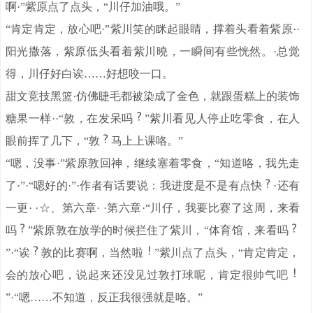
啊·”紫原点了点头，“川仔加油哦。”
“肯定肯定，放心吧·”紫川笑的眯起眼睛，撑着头看着紫原··
阳光撒落，紫原低头看着紫川曉，一瞬间有些恍然。·总觉
得，川仔好白诶……好想咬一口。
甜文竞技黑篮·仿佛睫毛都被染成了金色，就跟蛋糕上的装饰
糖果一样··“敦，在发呆吗
”紫川看见人停止吃零食，在人
眼前挥了几下，“敦
马上上课咯。”
“嗯，没事·”紫原敦回神，继续塞着零食，“知道咯，我先走
了·”·“嗯好的·”·作者有话要说：我进度是不是有点快
·还有
一更· ·☆、第六章· ·第六章·“川仔，我要比赛了这周，来看
吗
”紫原敦在放学的时候拦住了紫川，“体育馆，来看吗
”·“诶
敦的比赛啊，当然啦
”紫川点了点头，“肯定肯定，
会的放心吧，说起来还没见过敦打球呢，肯定很帅气吧
”·“嗯……不知道，反正我很强就是咯。”