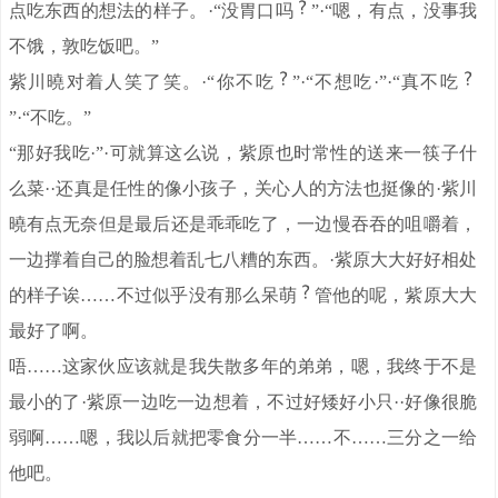
点吃东西的想法的样子。·“没胃口吗
”·“嗯，有点，没事我
不饿，敦吃饭吧。”
紫川曉对着人笑了笑。·“你不吃
”·“不想吃·”·“真不吃
”·“不吃。”
“那好我吃·”·可就算这么说，紫原也时常性的送来一筷子什
么菜··还真是任性的像小孩子，关心人的方法也挺像的·紫川
曉有点无奈但是最后还是乖乖吃了，一边慢吞吞的咀嚼着，
一边撑着自己的脸想着乱七八糟的东西。·紫原大大好好相处
的样子诶……不过似乎没有那么呆萌
管他的呢，紫原大大
最好了啊。
唔……这家伙应该就是我失散多年的弟弟，嗯，我终于不是
最小的了·紫原一边吃一边想着，不过好矮好小只··好像很脆
弱啊……嗯，我以后就把零食分一半……不……三分之一给
他吧。