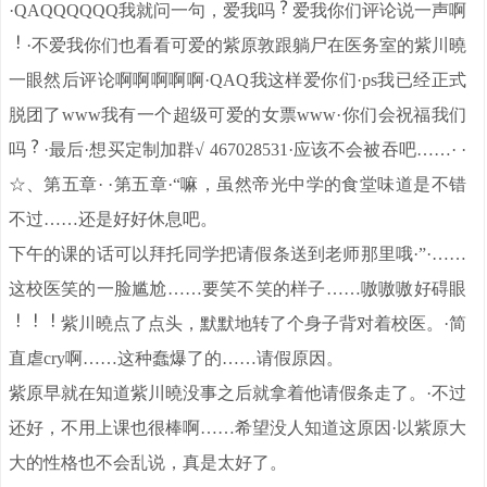
·QAQQQQQQ我就问一句，爱我吗
爱我你们评论说一声啊
·不爱我你们也看看可爱的紫原敦跟躺尸在医务室的紫川曉
一眼然后评论啊啊啊啊啊·QAQ我这样爱你们·ps我已经正式
脱团了www我有一个超级可爱的女票www·你们会祝福我们
吗
·最后·想买定制加群√ 467028531·应该不会被吞吧……· ·
☆、第五章· ·第五章·“嘛，虽然帝光中学的食堂味道是不错
不过……还是好好休息吧。
下午的课的话可以拜托同学把请假条送到老师那里哦·”·……
这校医笑的一脸尴尬……要笑不笑的样子……嗷嗷嗷好碍眼
紫川曉点了点头，默默地转了个身子背对着校医。·简
直虐cry啊……这种蠢爆了的……请假原因。
紫原早就在知道紫川曉没事之后就拿着他请假条走了。·不过
还好，不用上课也很棒啊……希望没人知道这原因·以紫原大
大的性格也不会乱说，真是太好了。