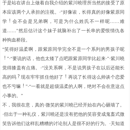
于是站在讲台上做着自我介绍的紫川曉理所当然的接受了原
本应该两个人承担的注视。·“好像诶，长得真的好像紫原同
学
会不会是兄弟啊，可是为什么姓氏不一样呢……难
道……”然后估计这个妹子就脑补出了一长串的爱恨情仇各
种狗血桥段。
“笑得好温柔啊，跟紫原同学完全不是一个系列的男孩子呢
”·“要说的话，他也太矮了点吧跟紫原同学比起来·”·紫川曉
觉得膝盖有点痛。·“没关系啊，不是说男孩子在以后还能长
高的吗
现在牢牢抓住他好了
再说了长得这么帅谈个恋爱
也不亏嘛
”·“一看就是超级温柔的人啊，绝对不会在意这点
小事的。”
不，我很在意，真的·微笑的紫川曉已经开始在内心砸墙了。
·但出于一种礼仪，紫川曉还是没有把他的笑容变成鬼畜式微
笑告诉他们这样乱糟糟的讨论别人是很不好的行为。·天知道