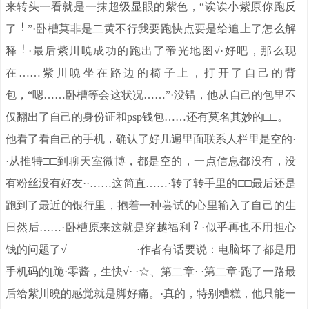
来转头一看就是一抹超级显眼的紫色，“诶诶小紫原你跑反
了
”·卧槽莫非是二黄不行我要跑快点要是给追上了怎么解
释
·最后紫川暁成功的跑出了帝光地图√·好吧，那么现
在……紫川暁坐在路边的椅子上，打开了自己的背
包，“嗯……卧槽等会这状况……”·没错，他从自己的包里不
仅翻出了自己的身份证和psp钱包……还有莫名其妙的□□。
他看了看自己的手机，确认了好几遍里面联系人栏里是空的·
·从推特□□到聊天室微博，都是空的，一点信息都没有，没
有粉丝没有好友··……这简直……·转了转手里的□□最后还是
跑到了最近的银行里，抱着一种尝试的心里输入了自己的生
日然后……·卧槽原来这就是穿越福利
·似乎再也不用担心
钱的问题了√ ·作者有话要说：电脑坏了都是用
手机码的[跪·零酱，生快√· ·☆、第二章· ·第二章·跑了一路最
后给紫川曉的感觉就是脚好痛。·真的，特别糟糕，他只能一