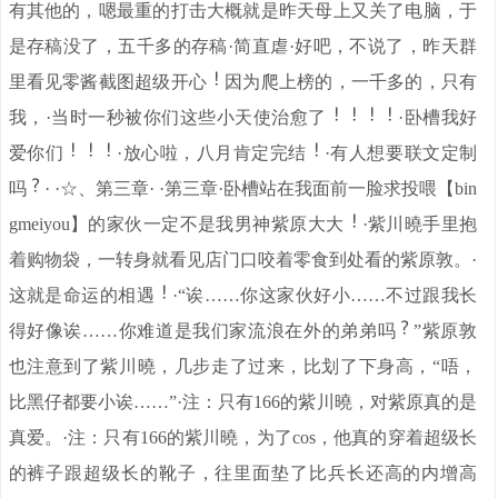
有其他的，嗯最重的打击大概就是昨天母上又关了电脑，于
是存稿没了，五千多的存稿·简直虐·好吧，不说了，昨天群
里看见零酱截图超级开心
因为爬上榜的，一千多的，只有
我，·当时一秒被你们这些小天使治愈了
·卧槽我好
爱你们
·放心啦，八月肯定完结
·有人想要联文定制
吗
· ·☆、第三章· ·第三章·卧槽站在我面前一脸求投喂【bin
gmeiyou】的家伙一定不是我男神紫原大大
·紫川曉手里抱
着购物袋，一转身就看见店门口咬着零食到处看的紫原敦。·
这就是命运的相遇
·“诶……你这家伙好小……不过跟我长
得好像诶……你难道是我们家流浪在外的弟弟吗
”紫原敦
也注意到了紫川曉，几步走了过来，比划了下身高，“唔，
比黑仔都要小诶……”·注：只有166的紫川曉，对紫原真的是
真爱。·注：只有166的紫川曉，为了cos，他真的穿着超级长
的裤子跟超级长的靴子，往里面垫了比兵长还高的内增高