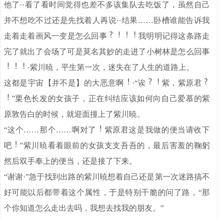
他了··看了看时间觉得也差不多该集队去吃饭了，虽然自己
并不想吃不过还是先找着人再说··结果……卧槽谁能告诉我
走着走着画风一变是怎么回事
我明明记得这条路走
完了就出了会场了可是莫名其妙的走进了小树林是怎么回事
·紫川暁，平生第一次，迷失在了人生的道路上。
这都是宇宙【并不是】的大恶意啊
·“诶
紫，紫原君
”栗色长发的女孩子，正在纠结应该如何向自己爱慕的紫
原敦告白的时候，就迎面撞上了紫川暁。
“这个……那个……啊对了
紫原君这是我做的便当请收下
吧
”紫川暁看着眼前的女孩支支吾吾的，最后害羞的鞠躬
然后双手奉上的便当，还是接了下来。
“谢谢·”急于找到出路的紫川暁想着自己还是第一次迷路搞不
好可能以后都带着这个属性，于是特别干脆的问了路，“那
个你知道怎么走出去吗，我想去找我的朋友。”