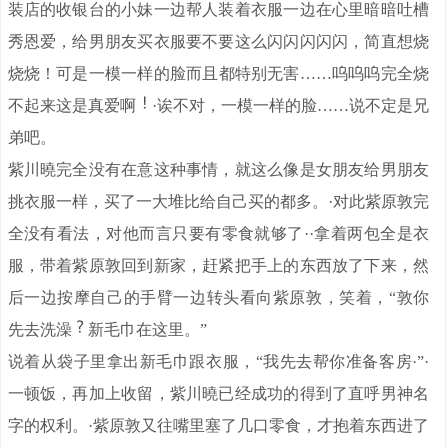
装店的收银台的小妹一边帮人装着衣服一边在心里暗暗吐槽
秀恩爱，给男朋友买衣服要不要这么闪闪闪闪闪，简直想烧
烧烧！可是一模一样的脸而且都特别无害……呜呜呜完全烧
不起来这是真爱啊
·诶不对，一模一样的脸……说不定是兄
弟吧。
紫川曉完全没有在意这种事情，就这么像是女朋友给男朋友
挑衣服一样，买了一大堆比给自己买的都多。·对此紫原敦完
全没有看法，对他而言只要有零食就够了··拿着两包全是衣
服，带着紫原敦回到新家，赶紧把手上的东西放了下来，然
后一边按摩自己的手臂一边转头看向紫原敦，笑着，“敦你
先去洗澡
新毛巾在这里。”
说着从袋子里拿出新毛巾跟衣服，“我先去帮你准备客房·”·
一顿饭，再加上收留，紫川曉已经成功的得到了直呼男神名
字的权利。·紫原敦又往嘴里塞了几口零食，才抱着东西进了