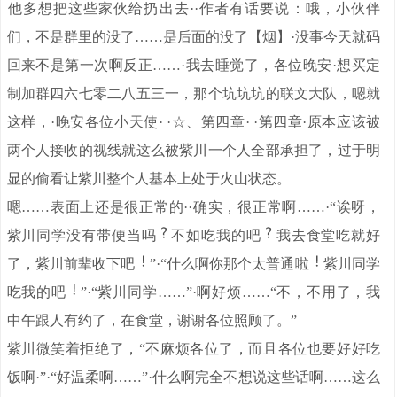
。
他多想把这些家伙给扔出去·
·作者有话要说：哦，小伙伴
们，不是群里的没了……是后面的没了【烟】·没事今天就码
回来不是第一次啊反正……·我去睡觉了，各位晚安·想买定
制加群四六七零二八五三一，那个坑坑坑的联文大队，嗯就
这样，·晚安各位小天使· ·☆、第四章· ·第四章·原本应该被
两个人接收的视线就这么被紫川一个人全部承担了，过于明
显的偷看让紫川整个人基本上处于火山状态。
嗯……表面上还是很正常的··确实，很正常啊……·“诶呀，
紫川同学没有带便当吗
不如吃我的吧
我去食堂吃就好
了，紫川前辈收下吧
”·“什么啊你那个太普通啦
紫川同学
吃我的吧
”·“紫川同学……”·啊好烦……“不，不用了，我
中午跟人有约了，在食堂，谢谢各位照顾了。”
紫川微笑着拒绝了，“不麻烦各位了，而且各位也要好好吃
饭啊·”·“好温柔啊……”·什么啊完全不想说这些话啊……这么