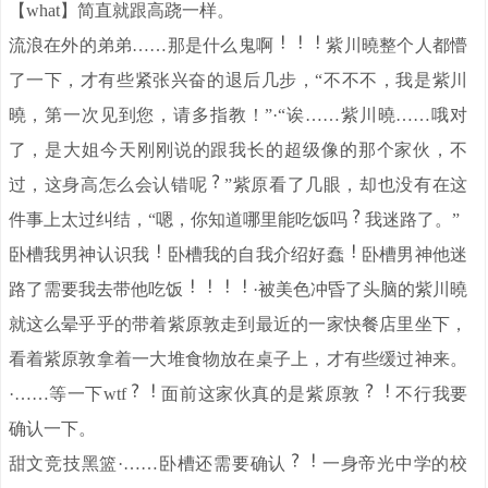
【what】简直就跟高跷一样。
流浪在外的弟弟……那是什么鬼啊
紫川曉整个人都懵
了一下，才有些紧张兴奋的退后几步，“不不不，我是紫川
曉，第一次见到您，请多指教！”·“诶……紫川曉……哦对
了，是大姐今天刚刚说的跟我长的超级像的那个家伙，不
过，这身高怎么会认错呢
”紫原看了几眼，却也没有在这
件事上太过纠结，“嗯，你知道哪里能吃饭吗
我迷路了。”
卧槽我男神认识我
卧槽我的自我介绍好蠢
卧槽男神他迷
路了需要我去带他吃饭
·被美色冲昏了头脑的紫川曉
就这么晕乎乎的带着紫原敦走到最近的一家快餐店里坐下，
看着紫原敦拿着一大堆食物放在桌子上，才有些缓过神来。
·……等一下wtf
面前这家伙真的是紫原敦
不行我要
确认一下。
甜文竞技黑篮·……卧槽还需要确认
一身帝光中学的校