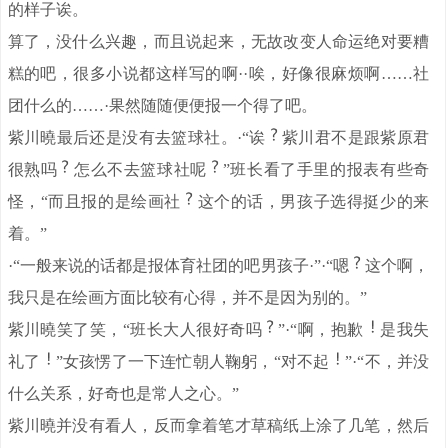
的样子诶。
算了，没什么兴趣，而且说起来，无故改变人命运绝对要糟
糕的吧，很多小说都这样写的啊··唉，好像很麻烦啊……社
团什么的……·果然随随便便报一个得了吧。
紫川曉最后还是没有去篮球社。·“诶
紫川君不是跟紫原君
很熟吗
怎么不去篮球社呢
”班长看了手里的报表有些奇
怪，“而且报的是绘画社
这个的话，男孩子选得挺少的来
着。”
·“一般来说的话都是报体育社团的吧男孩子·”·“嗯
这个啊，
我只是在绘画方面比较有心得，并不是因为别的。”
紫川曉笑了笑，“班长大人很好奇吗
”·“啊，抱歉
是我失
礼了
”女孩愣了一下连忙朝人鞠躬，“对不起
”·“不，并没
什么关系，好奇也是常人之心。”
紫川曉并没有看人，反而拿着笔才草稿纸上涂了几笔，然后