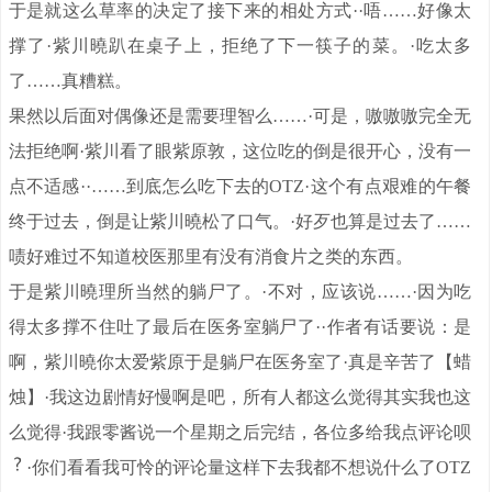
于是就这么草率的决定了接下来的相处方式··唔……好像太
撑了·紫川曉趴在桌子上，拒绝了下一筷子的菜。·吃太多
了……真糟糕。
果然以后面对偶像还是需要理智么……·可是，嗷嗷嗷完全无
法拒绝啊·紫川看了眼紫原敦，这位吃的倒是很开心，没有一
点不适感··……到底怎么吃下去的OTZ·这个有点艰难的午餐
终于过去，倒是让紫川曉松了口气。·好歹也算是过去了……
啧好难过不知道校医那里有没有消食片之类的东西。
于是紫川曉理所当然的躺尸了。·不对，应该说……·因为吃
得太多撑不住吐了最后在医务室躺尸了··作者有话要说：是
啊，紫川曉你太爱紫原于是躺尸在医务室了·真是辛苦了【蜡
烛】·我这边剧情好慢啊是吧，所有人都这么觉得其实我也这
么觉得·我跟零酱说一个星期之后完结，各位多给我点评论呗
·你们看看我可怜的评论量这样下去我都不想说什么了OTZ