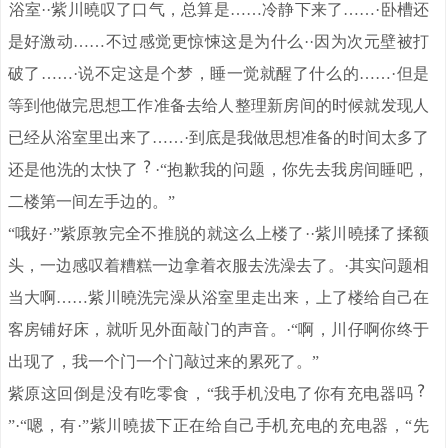
。
浴室·
·紫川曉叹了口气，总算是……冷静下来了……·卧槽还
是好激动……不过感觉更惊悚这是为什么··因为次元壁被打
破了……·说不定这是个梦，睡一觉就醒了什么的……·但是
等到他做完思想工作准备去给人整理新房间的时候就发现人
已经从浴室里出来了……·到底是我做思想准备的时间太多了
还是他洗的太快了
·“抱歉我的问题，你先去我房间睡吧，
二楼第一间左手边的。”
“哦好·”紫原敦完全不推脱的就这么上楼了··紫川曉揉了揉额
头，一边感叹着糟糕一边拿着衣服去洗澡去了。·其实问题相
当大啊……紫川曉洗完澡从浴室里走出来，上了楼给自己在
客房铺好床，就听见外面敲门的声音。·“啊，川仔啊你终于
出现了，我一个门一个门敲过来的累死了。”
紫原这回倒是没有吃零食，“我手机没电了你有充电器吗
”·“嗯，有·”紫川曉拔下正在给自己手机充电的充电器，“先