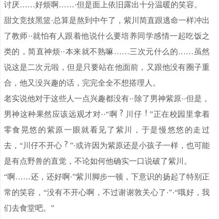
讨厌……好烦啊……·但是面上依旧露出十分温暖的笑容。
甜文竞技黑篮·总算是熬到中午了，紫川简直跟逃命一样冲出
了教师··就怕有人跟着他说什么要培养同学感情一起吃饭之
类的，简直神烦··本来就不熟嘛……三次元什么的……虽然
说这是二次元啦，但是只要站在他面前，又跟他没有圈子重
合，他又没兴趣的话，完完全全不想搭理人。
老实说他对于这些人一点兴趣都没有··除了男神紫原··但是，
男神这种果然应该远观才对··“啊
川仔
”正在校园里拿着
零食晃悠的紫原一眼就看见了紫川，于是慢悠悠的走过
去，“川仔不开心
”·或许因为紫原还是小孩子一样，也可能
是有点野兽的直觉，不论如何他确实一口说破了紫川。
“啊……还，还好啊·”紫川脚步一顿，下意识的扬起了特别正
常的笑容，“没有不开心啊，不过谢谢敦关心了·”·“哦好，我
们去食堂吧。”