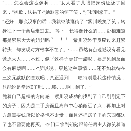
“……怎么会这么像啊……”女人看了几眼把身份证还了回
来，“抱歉，认错了·”她歉意的笑了笑，“打扰到您了。”
“还好，那么没事的话，我就继续逛街了·”紫川曉笑了笑，转
身往下一个商店走过去。·等下，长得像什么的……卧槽难道
那是紫原大大的姐姐吗
紫川曉终于反应过来赶紧
转头，却发现对方根本不在了。·……虽然有点遗憾没有看见
紫原大人……不过，似乎这样子更好一点呢，要是见到反而
会有麻烦啊……·“所以说，穿越这种事情……还不如就待在
三次元默默的喜欢吧，真正遇到……啧特别是我这种情况，
只能说是幸运E了吧……唉……啊，到了。”
凭着自己超棒的方向感，紫川曉成功的找到了自己刚刚定下
的房子，因为是二手房而且离市中心稍微远了点，再加上对
方急需要钱所以价格也不太贵，而且还把房子里的东西都送
了也不需要他再买。·在门口拿到钥匙跟前任房主人微笑着道