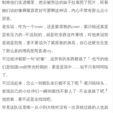
制将他们送进嘴里，然后被旁边的妹子拉着照了照片，听着
她们说好像啊紫原君好可爱啊这种话，内心不禁有那么点小
窃喜。
老实说，作为一个coser，还是紫原敦的coser，紫川暁还真是
蛮有压力的··不说别的，就是吃东西这件事情，对他来说简
直就是煎熬，更不要说为了紫原敦的身高，自己还硬生生垫
了那么多的增高垫简直虐cry。
不过就冲着那一句“好像”，这所有的东西都值了
·也亏的他
们是组团cos的帝光时期的，要是是高中……似乎只有呵呵哒
了。
不过说起来，怎么一转眼队友们都不见了呢
·紫川暁转头，
发现自己的小伙伴们一瞬间都找不着人了··不会迷路了吧
他想着，要不还是去找找吧。
毕竟这队伍里唯一从小到大绝对没有一次弄错过路的人也就