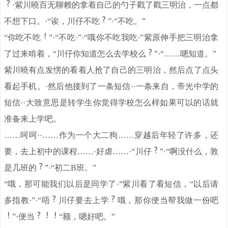
·紫川曉百无聊赖的拿着自己的勺子戳了戳三明治，一点都
不想下口。·“诶，川仔不吃
”·“不吃。”
“你吃不吃
”·“不吃·”·“哦你不吃我吃·”紫原伸手把三明治拿
了过来啃着，“川仔你知道怎么去学校么
”·“……嗯知道。”
紫川曉有点发愣的看着人抢了自己的三明治，然后点了点头
看起手机。·然后他接到了一条短信··一条来自，帝光中学的
短信··大致意思是转学生你觉得学校怎么样如果可以的话就
准备来上学吧。
……呵呵··……作为一个大二狗……穿越后年轻了许多，还
要，去上初中的课程……·好虐……·“川仔
”·“啊没什么，敦
是几班的
”·“初二B班。”
“哦，那可能我们以后是同学了·”紫川看了看短信，“以后请
多指教·”·“唔
川仔要去上学
哦，那你便当帮我做一份吧
”·便当
“额，嗯好吧。”