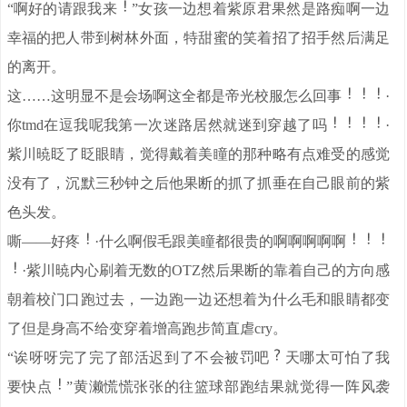
“啊好的请跟我来
”女孩一边想着紫原君果然是路痴啊一边
幸福的把人带到树林外面，特甜蜜的笑着招了招手然后满足
的离开。
这……这明显不是会场啊这全都是帝光校服怎么回事
·
你tmd在逗我呢我第一次迷路居然就迷到穿越了吗
·
紫川暁眨了眨眼睛，觉得戴着美瞳的那种略有点难受的感觉
没有了，沉默三秒钟之后他果断的抓了抓垂在自己眼前的紫
色头发。
嘶——好疼
·什么啊假毛跟美瞳都很贵的啊啊啊啊啊
·紫川暁内心刷着无数的OTZ然后果断的靠着自己的方向感
朝着校门口跑过去，一边跑一边还想着为什么毛和眼睛都变
了但是身高不给变穿着增高跑步简直虐cry。
“诶呀呀完了完了部活迟到了不会被罚吧
天哪太可怕了我
要快点
”黄濑慌慌张张的往篮球部跑结果就觉得一阵风袭