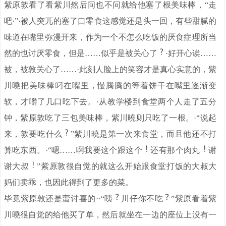
紫原敦看了看紫川然后问也不问就给他塞了根美味棒，“走
吧·”·被人突兀的塞了口零食这感觉还是头一回，有些甜腻的
味道在嘴里弥漫开来，作为一个不怎么吃饭的厌食症理所当
然的也讨厌零食，但是……似乎是被关心了
·好开心诶……
被，被敦关心了……·此刻人脸上的笑容才是真心实意的，紫
川曉把美味棒叼在嘴里，慢腾腾的等着饼干在嘴里逐渐变
软，才嚼了几口吃下去。·从教学楼到食堂两个人走了五分
钟，紫原敦吃了三包美味棒，紫川曉则只吃了一根。·“说起
来，敦要吃什么
”紫川曉是第一次来食堂，而且他还不打
算吃东西。·“嗯……啊我要这个跟这个
还有那个肉丸
谢
谢大叔
”紫原敦很自觉的就这么开始跟食堂打饭的大叔大
妈们卖乖，也因此得到了更多的菜。
毕竟紫原敦还是蛮讨喜的··“咦
川仔你不吃
”紫原看着紫
川曉很自觉的给他买了单，然后就坐在一边的座位上没有一