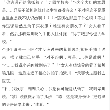
你逃课还给我抓着了
走回学校去
”·这个大姐的意思
是……只要不被抓到就什么事情都没有么
不对啊这不是重
点重点是我不认识她啊
·“还愣在那里干什么啊
不过
你逃课居然是为了买衣服
难道有女朋友了
”女人看了
看，然后抓着紫川曉的手把人往外拖，“得了吧那你也去学
校。”
·“那个请等一下啊·”才反应过来的紫川曉赶紧把手抽了过
来，揉了揉自己的手，“对不起啊，可是……你是谁啊
”·“……我说小弟你撞到头了
”女人有些惊异的看了紫川
曉几眼，然后走近了担心的拍了拍紫川，“天哪快走跟我去
医院。”
“不，我没事，谢谢关心，我想你可能是认错了，我叫紫川
曉。”紫川曉微微后退了几步，“嗯，这是我身份证·”把包里
的身份证拿出来，“请看。”