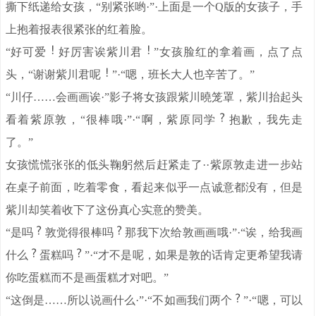
撕下纸递给女孩，“别紧张哟·”·上面是一个Q版的女孩子，手
上抱着报表很紧张的红着脸。
“好可爱
好厉害诶紫川君
”女孩脸红的拿着画，点了点
头，“谢谢紫川君呢
”·“嗯，班长大人也辛苦了。”
“川仔……会画画诶·”影子将女孩跟紫川曉笼罩，紫川抬起头
看着紫原敦，“很棒哦·”·“啊，紫原同学
抱歉，我先走
了。”
女孩慌慌张张的低头鞠躬然后赶紧走了··紫原敦走进一步站
在桌子前面，吃着零食，看起来似乎一点诚意都没有，但是
紫川却笑着收下了这份真心实意的赞美。
“是吗
敦觉得很棒吗
那我下次给敦画画哦·”·“诶，给我画
什么
蛋糕吗
”·“才不是呢，如果是敦的话肯定更希望我请
你吃蛋糕而不是画蛋糕才对吧。”
“这倒是……所以说画什么·”·“不如画我们两个
”·“嗯，可以