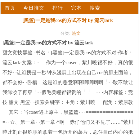
首页
今日推文
排行
完本
搜索
[黑篮]一定是我cos的方式不对 by 流云lark
分类:
热文
[黑篮]一定是我cos的方式不对 by 流云lark
甜文竞技黑篮 ·书名：[黑篮]一定是我cos的方式不对·作者：
流云lark·文案：· 作为一个coser，紫川曉很不好，真的很
不好· ·让谁愣是一秒钟从漫展上出现在自己cos的原主面前，
都不会好· ·卧槽
这是谁的恶意啊啊啊啊啊啊
· ·敢不敢让
我卸妆了再穿
· ·假毛美瞳都很贵的
· · ·内容标签：竞
技 甜文 黑篮· ·搜索关键字：主角：紫川曉 ┃ 配角：紫原敦
┃ 其它：当coser遇上原主，黑篮篇· · ·=================
=· ·☆、第一章· ·第一章·“啊，赤仔他们又不见了……”紫川
暁此刻正很称职的拿着一包拆开的薯片，忍住自己内心的抵