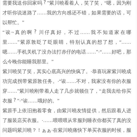
需要我送你回家吗
”紫川曉看着人，笑了笑，“嗯，因为刚
才听你说迷路了……我的方向感还不错，如果需要的话，可
以帮忙。”
“诶~真的啊
川仔真好，不过……我不知道家在哪
里……”紫原敦眨了眨眼睛，特别认真的想了想，“……
嗯……手机关机了没办法打赤仔的电话……”·“……好吧，那
么今晚你能睡我那里。”
紫川曉笑了笑，其实心底高兴的快疯了。·恭喜玩家紫川曉成
功完成拐带紫原敦任务。·“诶……不对，我家没有你的衣服
穿……”紫川曉刚带着人走了几步就顿住了，“走我去给你买
衣服
”·“诶……哦好的。”
紫原手上依旧抱着零食，由紫川曉友情提供，然后跟着人进
了服装店买衣服。·……喂喂喂从常服到睡衣你都买了真的没
问题吗紫川曉？！ぁぁ·在紫川曉痛快下单买衣服的时候，服