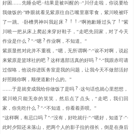
好困……先睡会吧··结果是被叫醒的··“川仔走啦，你说要给
我做饭的·”睁眼就看见紫原往自己嘴里塞零食，紫川曉被吓
了一跳。·卧槽男神叫我起床
·“啊抱歉睡过头了
”紫
川曉一把从床上爬起来穿好鞋子，“走吧先回家，对了今天
作业是什么
”·“嗯
作业啊，不知道。”
紫原显然对此并不重视，“嗯，无所谓啊·”·“诶不对啊，说起
来紫原是篮球社的吧
这样逃部活真的好吗
”·“我跟赤司请
过假咯，他说你进医务室是我的问题，让我今天不做部活好
好照顾你啊，顺便道歉什么的。”
……于是就变成我给你做饭了是吗
·这句话也就心里想想，
紫川曉只能无奈的笑笑，然后点了点头，“走吧，我们回
家，你先吃什么
”·“不知道，你看着弄呗。”
“这样啊，有忌口吗
”·“没有，好吃就行·”·“嗯好，知道了·”·
此时夕阳还未落山，把两个人的影子拉的很长，倒是在身后