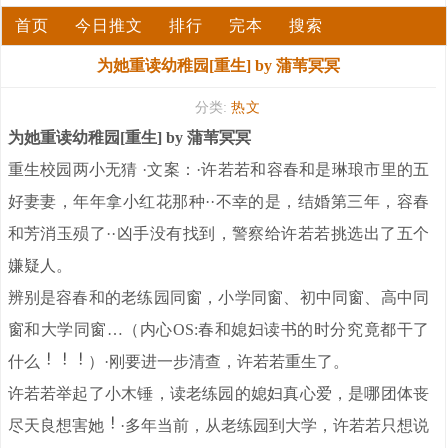
首页
今日推文
排行
完本
搜索
为她重读幼稚园[重生] by 蒲苇冥冥
分类:
热文
为她重读幼稚园[重生] by 蒲苇冥冥
重生校园两小无猜 ·文案：·许若若和容春和是琳琅市里的五
好妻妻，年年拿小红花那种··不幸的是，结婚第三年，容春
和芳消玉殒了··凶手没有找到，警察给许若若挑选出了五个
嫌疑人。
辨别是容春和的老练园同窗，小学同窗、初中同窗、高中同
窗和大学同窗…（内心OS:春和媳妇读书的时分究竟都干了
什么
）·刚要进一步清查，许若若重生了。
许若若举起了小木锤，读老练园的媳妇真心爱，是哪团体丧
尽天良想害她
·多年当前，从老练园到大学，许若若只想说