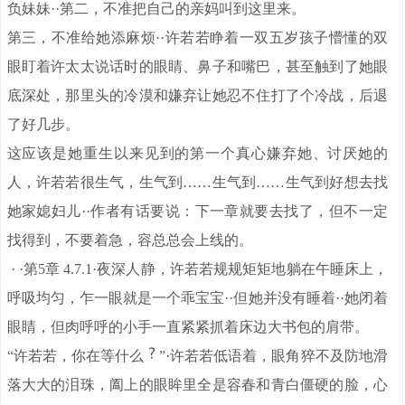
负妹妹··第二，不准把自己的亲妈叫到这里来。
第三，不准给她添麻烦··许若若睁着一双五岁孩子懵懂的双
眼盯着许太太说话时的眼睛、鼻子和嘴巴，甚至触到了她眼
底深处，那里头的冷漠和嫌弃让她忍不住打了个冷战，后退
了好几步。
这应该是她重生以来见到的第一个真心嫌弃她、讨厌她的
人，许若若很生气，生气到……生气到……生气到好想去找
她家媳妇儿··作者有话要说：下一章就要去找了，但不一定
找得到，不要着急，容总总会上线的。
· ·第5章 4.7.1·夜深人静，许若若规规矩矩地躺在午睡床上，
呼吸均匀，乍一眼就是一个乖宝宝··但她并没有睡着··她闭着
眼睛，但肉呼呼的小手一直紧紧抓着床边大书包的肩带。
“许若若，你在等什么
”·许若若低语着，眼角猝不及防地滑
落大大的泪珠，阖上的眼眸里全是容春和青白僵硬的脸，心