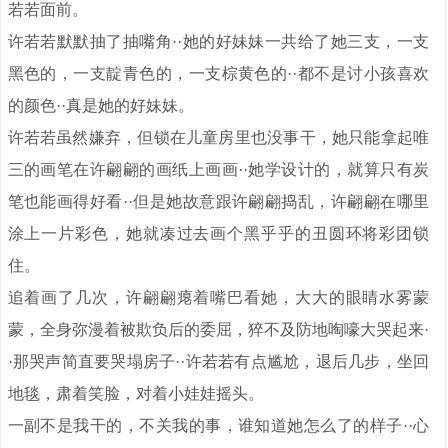
若若面前。
许若若默默抽了抽嘴角··她的好妹妹一共给了她三支，一支
黑色的，一支靛青色的，一支棕黄色的··都不是讨小孩喜欢
的颜色··真是她的好妹妹。
许若若虽然嫌弃，但锁在儿童房里也没事干，她只能拿起唯
三的画笔在许翩翩的画纸上画画··她学设计的，就算只有炭
笔也能画得好看··但是她故意跟许翩翩捣乱，许翩翩在哪里
涂上一片彩色，她就凑过去画个黑乎乎的丑圆环将彩团锁
住。
追着画了几次，许翩翩瘪着嘴巴看她，大大的眼睛水雾蒙
蒙，全身弥漫着被欺负后的委屈，猝不及防地啕嚎大哭起来·
·那哭声简直要哭塌房子··许若若有点尴尬，退后几步，坐回
地毯，肃着笑脸，对着小娃娃摇头。
一副不是我干的，不关我的事，谁知道她怎么了的样子··心