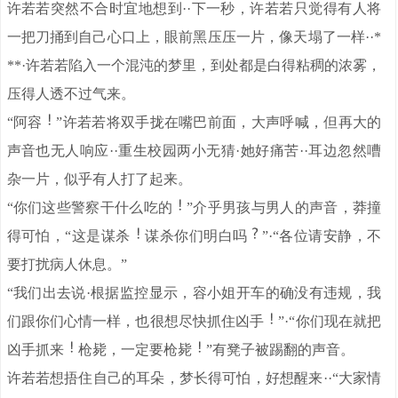
许若若突然不合时宜地想到··下一秒，许若若只觉得有人将
一把刀捅到自己心口上，眼前黑压压一片，像天塌了一样··*
**·许若若陷入一个混沌的梦里，到处都是白得粘稠的浓雾，
压得人透不过气来。
“阿容
”许若若将双手拢在嘴巴前面，大声呼喊，但再大的
声音也无人响应··重生校园两小无猜·她好痛苦··耳边忽然嘈
杂一片，似乎有人打了起来。
“你们这些警察干什么吃的
”介乎男孩与男人的声音，莽撞
得可怕，“这是谋杀
谋杀你们明白吗
”·“各位请安静，不
要打扰病人休息。”
“我们出去说·根据监控显示，容小姐开车的确没有违规，我
们跟你们心情一样，也很想尽快抓住凶手
”·“你们现在就把
凶手抓来
枪毙，一定要枪毙
”有凳子被踢翻的声音。
许若若想捂住自己的耳朵，梦长得可怕，好想醒来··“大家情