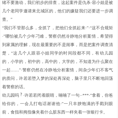
绪不要激动，我们初步的排查，这起案件是仇杀·容小姐是被
几个老同学邀请来北城区的，他们的嫌疑我们还要进一步调
查。”
“我们不管那么多，全抓了，把他们全抓起来·”·“这不合规矩
·”哪怕被几个少年刁难，警察仍然冷静地分析案情，希望得
到家属的理解，现在最重要的不是闹事，而是把案件调查清
楚，“这几个人跟容小姐同学的时间段都不同，有幼儿园
的，小学的，初中的，高中的，大学的，不知道为什么聚在
一起……”·警察仍然在冷静地分析案情，间杂少年们不客气
的质问，许若若堕入梦的深处再深处，脑子里只不断地回荡
着警察的话。
幼儿园吗
·许若若闭着眼睛，喃喃了一句··***·“拿着，你爸
给你的，一会儿打电话谢谢他·”一只丰腴饱满的手戳到眼
前，食指和拇指像夹着什么脏东西一样夹着一张银行卡。