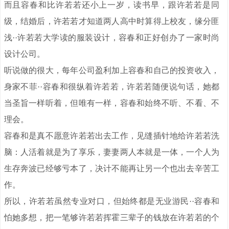
而且容春和比许若若还小上一岁，读书早，跟许若若是同
级，结婚后，许若若才知道两人高中时算得上校友，缘分匪
浅··许若若大学读的服装设计，容春和正好创办了一家时尚
设计公司。
听说做的很大，每年公司盈利加上容春和自己的投资收入，
身家不菲··容春和很纵着许若若，许若若随便说句话，她都
当圣旨一样听着，但唯有一样，容春和始终不听、不看、不
理会。
容春和是真不愿意许若若出去工作，见缝插针地给许若若洗
脑：人活着就是为了享乐，妻妻两人本就是一体，一个人为
生存奔波已经够亏本了，决计不能再让另一个也出去辛苦工
作。
所以，许若若虽然专业对口，但始终都是无业游民··容春和
怕她多想，把一笔够许若若挥霍三辈子的钱放在许若若的个