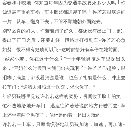
容春和吓唬她··你知道每年因为交通事故要死多少人吗
你
知道最严重的车祸，车主脑浆都迸裂了吗
·许若若眼底通红
一片，从车上翻身下去，不管不顾地朝外面跑去。
别墅区真的好大，许若若跑了好久，都还没有出正门，更别
提出了正门之后，还要走好一段路才打得到车··许若若心急
如焚，恨不得有翅膀可以飞··这时候恰好有车停在她前面。
“容家小若，你在这干什么
”一个年轻男孩从车里探出头
来，“容姐什么时候再带我们出去玩啊
”·许若若仰起脸，眼
泪糊了满脸，都没看清楚是谁，也忘了礼貌是什么，冲上去
拉车门：“送我去琳琅北一医院，求求你了。”
年轻男孩哪里见过许若若这样的架势，瞬间收了脸上的笑，
忙不迭地给她开车门，迅速往许若若说的地方行驶而去··车
上还坐着两个男孩子，估计是约着一起出去玩的。
许若若一上车，只顾着慌张地让男孩加速，加速，再加速··