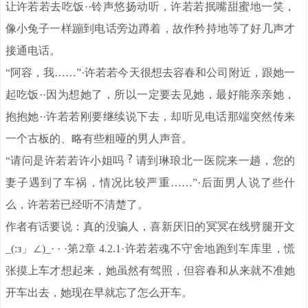
让许若若去吃饭··铃声悠扬动听，许若若抿嘴甜蜜地一笑，
像小兔子一样蹦到电话旁边蹲着，故作矜持地等了好几声才
接通电话。
“阿容，我……”·许若若今天很想去容春和公司附近，跟她一
起吃饭··因为想她了，所以一定要去见她，最好能亲亲她，
抱抱她··许若若刚要继续说下去，却听见电话那端突然传来
一个古板的、略有些粗哑的男人声音。
“请问是许若若许小姐吗
请到琳琅北一医院来一趟，您的
妻子遇到了车祸，情况比较严重……”·后面男人说了些什
么，许若若已经听不清楚了。
作者有话要说：真的没骗人，喜新厌旧的冥冥在线劈腿开文
_(:з」∠)_· · ·第2章 4.2.1·许若若魂不守舍地跑到车库里，慌
张摸上车才想起来，她虽然有驾照，但容春和从来就不准她
开车出去，她现在早就忘了怎么开车。