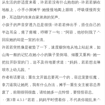
从生活的舒适度来看，许若若没有什么抱怨的··许若若躺在
地板上，小手小脚摊平·她慢慢地阖上眼睛，呼吸缓慢而安
静，耳边隐约传来自家弟弟的笑声。
小孩子的声音穿透力总是很强··许若若伸出手，捂住自己的
半边耳朵，瘪了瘪嘴，哼唧了一句：“阿容，他吵到我了·”·
回应她的却是一室的冷清。
许若若突然像是被蛰了一下，速度极快地从地上站起来，如
山海一般的记忆在她小小的脑子里倒塌、倾覆又重构··她一
把拉开卧室的门，迫不及待地要求道：“妈妈，若若想去琳
琅市上幼儿园。”
作者有话要说：重生文开篇总要死一个的，容总宠妻狂魔，
拿刀逼我让她死，我有什么办法，摊手~·重生女主被容总养
废了，前期很弱很蠢，请给她多一点怜惜，要怪怪容总。
· ·第3章 4.3.1·“若若，妈妈平时惯着你，不代表你能乱来·”·