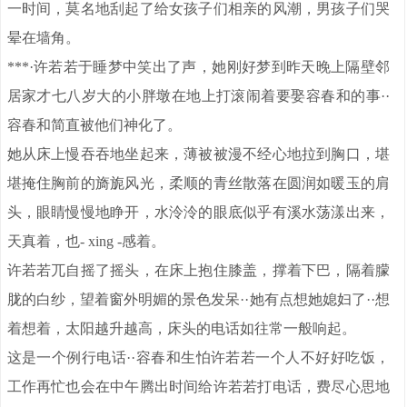
一时间，莫名地刮起了给女孩子们相亲的风潮，男孩子们哭
晕在墙角。
***·许若若于睡梦中笑出了声，她刚好梦到昨天晚上隔壁邻
居家才七八岁大的小胖墩在地上打滚闹着要娶容春和的事··
容春和简直被他们神化了。
她从床上慢吞吞地坐起来，薄被被漫不经心地拉到胸口，堪
堪掩住胸前的旖旎风光，柔顺的青丝散落在圆润如暖玉的肩
头，眼睛慢慢地睁开，水泠泠的眼底似乎有溪水荡漾出来，
天真着，也- xing -感着。
许若若兀自摇了摇头，在床上抱住膝盖，撑着下巴，隔着朦
胧的白纱，望着窗外明媚的景色发呆··她有点想她媳妇了··想
着想着，太阳越升越高，床头的电话如往常一般响起。
这是一个例行电话··容春和生怕许若若一个人不好好吃饭，
工作再忙也会在中午腾出时间给许若若打电话，费尽心思地