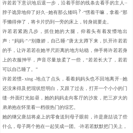
许若若下意识地后退一步，沿着手部的线条去看手的主人··
脖子诡异地仰了好久··她有那么矮吗
·“愣着干嘛，拿着·”那
手懒得伸了，将卡片扔到一旁的床上，转身就要走。
许若若紧跑几步，抓住她的大腿，仰着头有着发懵地出
声：“妈妈·”·“别撒娇，自己睡·”唐太太蹲下来，扒开许若若
的手，让许若若在她半尺距离的地方站稳，伸手将许若若身
上的衣服抻平，声音尽量放柔了一些，“若若长大了，若若
可以自己睡了。”
许若若惯- xing -地点了点头，看着妈妈头也不回地离开··她
还没来得及把现状想明白，又跟了过去，打开一个小小的门
缝··外面灯光如昼，她的妈妈走向客厅的沙发，把三岁大的
弟弟抱在怀里看一档很热门的综艺。
她的继父唐喆将桌上的零食送到母子眼前，许是唐喆说了些
什么，母子两个抱在一起笑成一团。·许若若默默把门关上，