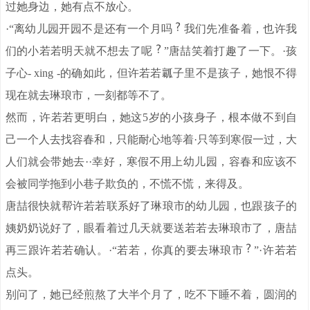
过她身边，她有点不放心。
·“离幼儿园开园不是还有一个月吗
我们先准备着，也许我
们的小若若明天就不想去了呢
”唐喆笑着打趣了一下。·孩
子心- xing -的确如此，但许若若瓤子里不是孩子，她恨不得
现在就去琳琅市，一刻都等不了。
然而，许若若更明白，她这5岁的小孩身子，根本做不到自
己一个人去找容春和，只能耐心地等着·只等到寒假一过，大
人们就会带她去··幸好，寒假不用上幼儿园，容春和应该不
会被同学拖到小巷子欺负的，不慌不慌，来得及。
唐喆很快就帮许若若联系好了琳琅市的幼儿园，也跟孩子的
姨奶奶说好了，眼看着过几天就要送若若去琳琅市了，唐喆
再三跟许若若确认。·“若若，你真的要去琳琅市
”·许若若
点头。
别问了，她已经煎熬了大半个月了，吃不下睡不着，圆润的