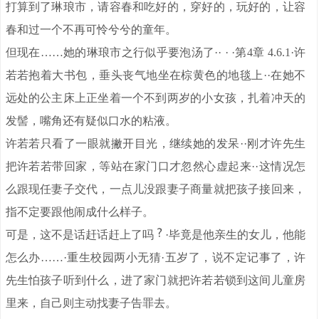
打算到了琳琅市，请容春和吃好的，穿好的，玩好的，让容
春和过一个不再可怜兮兮的童年。
但现在……她的琳琅市之行似乎要泡汤了·· · ·第4章 4.6.1·许
若若抱着大书包，垂头丧气地坐在棕黄色的地毯上··在她不
远处的公主床上正坐着一个不到两岁的小女孩，扎着冲天的
发髻，嘴角还有疑似口水的粘液。
许若若只看了一眼就撇开目光，继续她的发呆··刚才许先生
把许若若带回家，等站在家门口才忽然心虚起来··这情况怎
么跟现任妻子交代，一点儿没跟妻子商量就把孩子接回来，
指不定要跟他闹成什么样子。
可是，这不是话赶话赶上了吗
·毕竟是他亲生的女儿，他能
怎么办……·重生校园两小无猜·五岁了，说不定记事了，许
先生怕孩子听到什么，进了家门就把许若若锁到这间儿童房
里来，自己则主动找妻子告罪去。