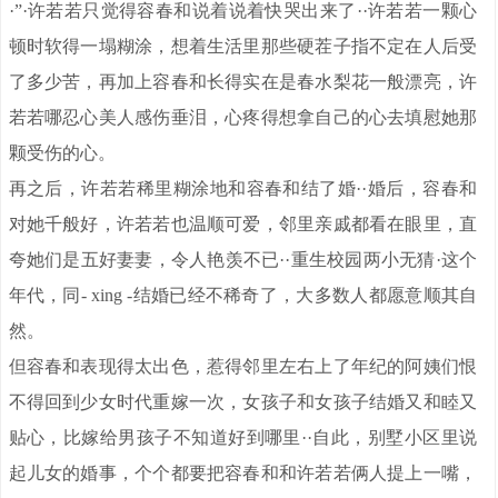
·”·许若若只觉得容春和说着说着快哭出来了··许若若一颗心
顿时软得一塌糊涂，想着生活里那些硬茬子指不定在人后受
了多少苦，再加上容春和长得实在是春水梨花一般漂亮，许
若若哪忍心美人感伤垂泪，心疼得想拿自己的心去填慰她那
颗受伤的心。
再之后，许若若稀里糊涂地和容春和结了婚··婚后，容春和
对她千般好，许若若也温顺可爱，邻里亲戚都看在眼里，直
夸她们是五好妻妻，令人艳羡不已··重生校园两小无猜·这个
年代，同- xing -结婚已经不稀奇了，大多数人都愿意顺其自
然。
但容春和表现得太出色，惹得邻里左右上了年纪的阿姨们恨
不得回到少女时代重嫁一次，女孩子和女孩子结婚又和睦又
贴心，比嫁给男孩子不知道好到哪里··自此，别墅小区里说
起儿女的婚事，个个都要把容春和和许若若俩人提上一嘴，