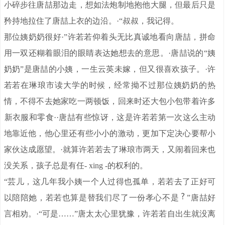
小碎步往唐喆那边走，想如法炮制地抱他大腿，但最后只是
矜持地拉住了唐喆上衣的边沿。·“叔叔，我记得。
那位姨奶奶很好·”许若若仰着头无比真诚地看向唐喆，拼命
用一双还糊着眼泪的眼睛表达她想去的意思。·唐喆说的“姨
奶奶”是唐喆的小姨，一生云英未嫁，但又很喜欢孩子。·许
若若在琳琅市读大学的时候，经常拗不过那位姨奶奶的热
情，不得不去她家吃一两顿饭，回来时还大包小包带着许多
。
新衣服和零食·
·唐喆有些惊讶，这是许若若第一次这么主动
地靠近他，他心里还有些小小的激动，更加下定决心要帮小
家伙达成愿望。·就算许若若去了琳琅市两天，又闹着回来也
没关系，孩子总是有任- xing -的权利的。
“芸儿，这几年我小姨一个人过得也孤单，若若去了正好可
以陪陪她，若若也算是替我们尽了一份孝心不是
”唐喆好
言相劝。·“可是……”唐太太心里犹豫，许若若自出生就没离