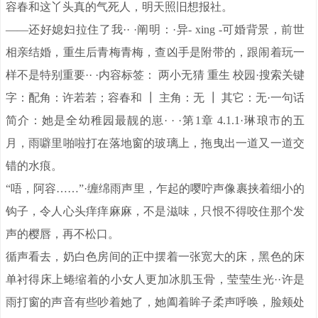
容春和这丫头真的气死人，明天照旧想报社。
——还好媳妇拉住了我·· ·阐明：·异- xing -可婚背景，前世
相亲结婚，重生后青梅青梅，查凶手是附带的，跟闹着玩一
样不是特别重要·· ·内容标签： 两小无猜 重生 校园·搜索关键
字：配角：许若若；容春和 ┃ 主角：无 ┃ 其它：无·一句话
简介：她是全幼稚园最靓的崽· · ·第1章 4.1.1·琳琅市的五
月，雨噼里啪啦打在落地窗的玻璃上，拖曳出一道又一道交
错的水痕。
“唔，阿容……”·缠绵雨声里，乍起的嘤咛声像裹挟着细小的
钩子，令人心头痒痒麻麻，不是滋味，只恨不得咬住那个发
声的樱唇，再不松口。
循声看去，奶白色房间的正中摆着一张宽大的床，黑色的床
单衬得床上蜷缩着的小女人更加冰肌玉骨，莹莹生光··许是
雨打窗的声音有些吵着她了，她阖着眸子柔声呼唤，脸颊处