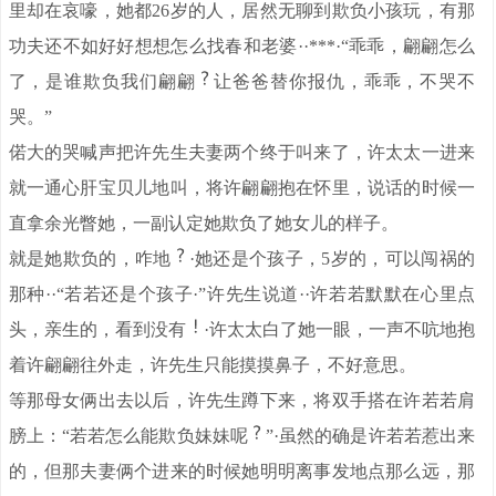
里却在哀嚎，她都26岁的人，居然无聊到欺负小孩玩，有那
功夫还不如好好想想怎么找春和老婆··***·“乖乖，翩翩怎么
了，是谁欺负我们翩翩
让爸爸替你报仇，乖乖，不哭不
哭。”
偌大的哭喊声把许先生夫妻两个终于叫来了，许太太一进来
就一通心肝宝贝儿地叫，将许翩翩抱在怀里，说话的时候一
直拿余光瞥她，一副认定她欺负了她女儿的样子。
就是她欺负的，咋地
·她还是个孩子，5岁的，可以闯祸的
那种··“若若还是个孩子·”许先生说道··许若若默默在心里点
头，亲生的，看到没有
·许太太白了她一眼，一声不吭地抱
着许翩翩往外走，许先生只能摸摸鼻子，不好意思。
等那母女俩出去以后，许先生蹲下来，将双手搭在许若若肩
膀上：“若若怎么能欺负妹妹呢
”·虽然的确是许若若惹出来
的，但那夫妻俩个进来的时候她明明离事发地点那么远，那