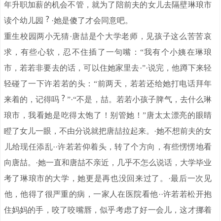
年升职加薪的机会不管，就为了陪前夫的女儿去隔壁琳琅市
读个幼儿园
·她是傻了才会同意吧。
重生校园两小无猜·唐喆是个大学老师，见孩子这么苦苦哀
求，有些心软，忍不住插了一句嘴：“我有个小姨在琳琅
市，若若非要去的话，可以住她家里去·”·说完，他蹲下来轻
轻碰了一下许若若的头：“前两天，若若还给她打电话拜年
来着的，记得吗
”·“不是，喆。若若小孩子脾气，去什么琳
琅市，我看她是吃得太饱了！别管她！”唐太太漂亮的眼睛
瞪了女儿一眼，不由分说就把唐喆拉起来。·她不想前夫的女
。
儿给现任添乱·
·许若若仰着头，转了个方向，有些愣愣地看
向唐喆。·她一直和唐喆不亲近，几乎不怎么说话，大学毕业
考了琳琅市的大学，她更是再也没回来过了。·最后一次见
。
他，他得了很严重的病，一家人在医院看他·
·许若若松开抱
住妈妈的手，咬了咬嘴唇，似乎考虑了好一会儿，这才挪着