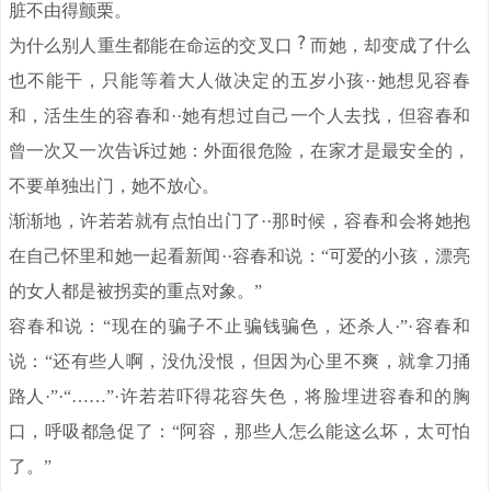
脏不由得颤栗。
为什么别人重生都能在命运的交叉口
而她，却变成了什么
也不能干，只能等着大人做决定的五岁小孩··她想见容春
和，活生生的容春和··她有想过自己一个人去找，但容春和
曾一次又一次告诉过她：外面很危险，在家才是最安全的，
不要单独出门，她不放心。
渐渐地，许若若就有点怕出门了··那时候，容春和会将她抱
在自己怀里和她一起看新闻··容春和说：“可爱的小孩，漂亮
的女人都是被拐卖的重点对象。”
容春和说：“现在的骗子不止骗钱骗色，还杀人·”·容春和
说：“还有些人啊，没仇没恨，但因为心里不爽，就拿刀捅
路人·”·“……”·许若若吓得花容失色，将脸埋进容春和的胸
口，呼吸都急促了：“阿容，那些人怎么能这么坏，太可怕
了。”