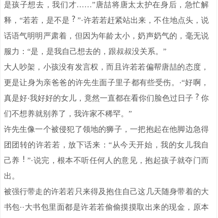
是孩子想去，我们才……”唐喆将唐太太护在身后，急忙解
释，“若若，是不是
”·许若若赶紧站出来，不住地点头，说
话语气明明严肃着，但因为年龄太小，奶声奶气的，毫无说
服力：“是，是我自己想去的，跟叔叔没关系。”
大人吵架，小孩没有发言权，而且许若若偏帮唐喆的态度，
更是让身为亲爸爸的许先生面子里子都有些受伤。·“好啊，
真是好·我好好的女儿，竟然一直都在看你们脸色过日子
你
们不想养就别养了，我许家不稀罕。”
许先生像一个被侵犯了领地的狮子，一把抱起在他脚边急得
团团转的许若若，放下话来：“从今天开始，我的女儿我自
己养
”·说完，根本不听任何人的意见，抱起孩子就夺门而
出。
被强行带走的许若若只来得及抱住自己这几天随身带着的大
书包··大书包里面都是许若若偷偷摸摸取出来的现金，原本