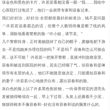
张金色和黑色的卡片，许若若看都没看一眼··“我……我给中
心医院打过电话了，他们一会就带专家和设备过来。
我们好好治，好好治·全部都按最好的标准治，钱不是问题
·”·许若若说着霸总的话，但整个人脆弱得像是断了线的风
筝，渴盼地看着警察的脸··“许小姐，请节哀。”
几个警察转身，正对着她脱掉了自己的帽子，肃穆地躬下身
去··不是找她来办理住院的吗
·不是吗
·容春和怎么可能会
死，这不可能
·许若若一把推开警察，直接冲到急救室里。
容春和被送到医院的时候，其实已经咽了气，但容春和是琳
琅市有名望的名人，他们不敢随意做决定，只能通知容春和
的妻子··许若若小心地掀开白布，露出容春和的脸。
灰白色的脸上沾了许多黑色焦状物，一向保养得宜的漂亮头
发被烧得蜷缩在一起，早上下过雨，头发上还裹着不少泥，
狼狈得根本不像容春和··好在没有容春和说的脑浆什么的。