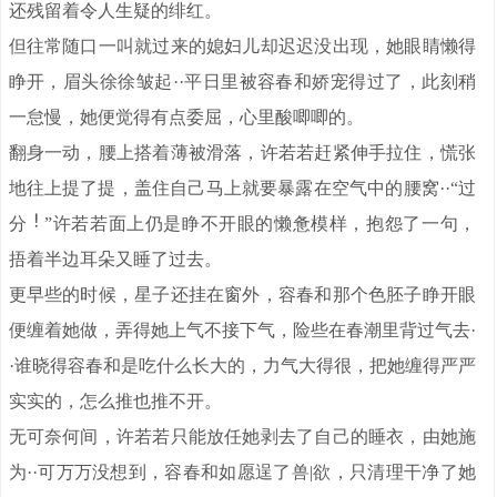
还残留着令人生疑的绯红。
但往常随口一叫就过来的媳妇儿却迟迟没出现，她眼睛懒得
睁开，眉头徐徐皱起··平日里被容春和娇宠得过了，此刻稍
一怠慢，她便觉得有点委屈，心里酸唧唧的。
翻身一动，腰上搭着薄被滑落，许若若赶紧伸手拉住，慌张
地往上提了提，盖住自己马上就要暴露在空气中的腰窝··“过
分
”许若若面上仍是睁不开眼的懒惫模样，抱怨了一句，
捂着半边耳朵又睡了过去。
更早些的时候，星子还挂在窗外，容春和那个色胚子睁开眼
便缠着她做，弄得她上气不接下气，险些在春潮里背过气去·
·谁晓得容春和是吃什么长大的，力气大得很，把她缠得严严
实实的，怎么推也推不开。
无可奈何间，许若若只能放任她剥去了自己的睡衣，由她施
为··可万万没想到，容春和如愿逞了兽|欲，只清理干净了她