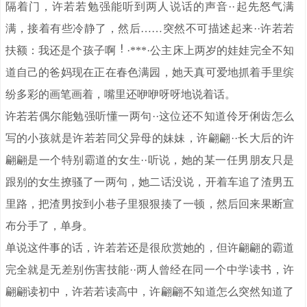
隔着门，许若若勉强能听到两人说话的声音··起先怒气满
满，接着有些冷静了，然后……突然不可描述起来··许若若
扶额：我还是个孩子啊
·***·公主床上两岁的娃娃完全不知
道自己的爸妈现在正在春色满园，她天真可爱地抓着手里缤
纷多彩的画笔画着，嘴里还咿咿呀呀地说着话。
许若若偶尔能勉强听懂一两句··这位还不知道伶牙俐齿怎么
写的小孩就是许若若同父异母的妹妹，许翩翩··长大后的许
翩翩是一个特别霸道的女生··听说，她的某一任男朋友只是
跟别的女生撩骚了一两句，她二话没说，开着车追了渣男五
里路，把渣男按到小巷子里狠狠揍了一顿，然后回来果断宣
布分手了，单身。
单说这件事的话，许若若还是很欣赏她的，但许翩翩的霸道
完全就是无差别伤害技能··两人曾经在同一个中学读书，许
翩翩读初中，许若若读高中，许翩翩不知道怎么突然知道了