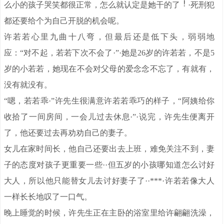
么小的孩子哭笑都很正常，怎么就认定是她干的了
·死刑犯
都还要给个为自己开脱的机会呢。
许若若心里九曲十八弯，但最后还是低下头，弱弱地
应：“对不起，若若下次不会了·”·她是26岁的许若若，不是5
岁的小若若，她现在不会对父母的爱念念不忘了，有就有，
没有就没有。
“嗯，若若乖·”许先生很满意许若若乖巧的样子，“阿姨给你
收拾了一间房间，一会儿过去休息·”·说完，许先生便离开
了，他还要过去再劝劝自己的妻子。
女儿在家时间长，他自己还要出去上班，难免关注不到，妻
子的态度对孩子更重要一些··但五岁的小孩哪知道怎么讨好
大人，所以他只能替女儿去讨好妻子了··***·许若若像大人
一样长长地叹了一口气。
晚上睡觉的时候，许先生正在主卧的浴室里给许翩翩洗澡，