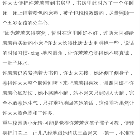
许太太便把许若若带到书房里，书房里此时放了一个午睡
床，床上铺着粉色的床褥，被子也粉粉嫩嫩的，尽量照顾一
个五岁女孩的公主心。
“因为若若来得突然，暂时在这里睡好不好，过两天阿姨给
若若再买新的小床·”许太太长得比唐太太更明艳一些，说话
的时候习惯- xing -地勾眼角，让许若若总觉得她不够真诚，
一肚子坏水。
许若若仍紧紧抱着大书包，许太太去接，她还侧了侧身子，
惹得许太太整个脸瞬间垮下来··“若若很喜欢，谢谢阿姨·”·许
若若心底发怯，她小胳膊小腿，站不起来只到别人大腿，完
全不敢惹她生气，只好乖巧地回答她的话，这份乖巧果然让
许太太脸色柔和了许多。
重生校园两小无猜·可能是觉得许若若这孩子孺子可教，便转
身把门关上，正儿八经地跟她约法三章起来：·第一，不准欺