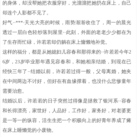
的身体，却没帮她把衣服穿好，光溜溜把她扔在床上，自己
却连个人影都不见了。
好气··***·天光大亮的时候，雨势渐渐收住了，周一的晨光
透过一层白色轻纱落到屋里··此刻，外面的老老少少都在为
了生存而忙碌，许若若却仍躺在床上慵懒地补觉。
这样的福分，都是从她媳妇儿容春和那得来的··许若若今年2
6岁，23岁毕业那年遇见容春和，和她相亲结婚，到现在已
经快三年了··结婚以前，许若若过得一般，父母离婚，她夹
在中间两边不讨好，但好在有血缘撑着，也没什么悲惨童年
需要治愈。
结婚以后，许若若的日子突然过得像是拯救了银河系··容春
和长得漂亮，家世好，人品好，工作好，家务好，对老婆更
是一等一的纵容，活生生把一个积极向上的好青年养成了瘫
在床上睡懒觉的小废物。