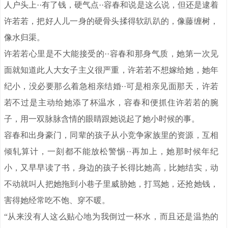
人户头上··有了钱，硬气点··容春和说是这么说，但还是逮着
许若若，把好人儿一身的硬骨头揉得软趴趴的，像藤缠树，
像水归渠。
许若若心里是不大能接受的··容春和那身气质，她第一次见
面就知道此人大女子主义很严重，许若若不想嫁给她，她年
纪小，没必要那么着急相亲结婚··可是相亲见面那天，许若
若不过是主动给她添了杯温水，容春和便抓住许若若的腕
子，用一双脉脉含情的眼睛跟她说起了她小时候的事。
容春和出身豪门，同辈的孩子从小竞争家族里的资源，互相
倾轧算计，一刻都不能放松警惕··再加上，她那时候年纪
小，又早早读了书，身边的孩子长得比她高，比她结实，动
不动就叫人把她拖到小巷子里威胁她，打骂她，还抢她钱，
害得她经常吃不饱、穿不暖。
“从来没有人这么贴心地为我倒过一杯水，而且还是温热的