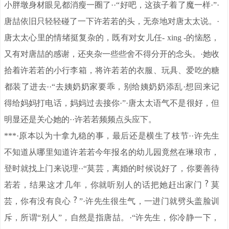
小胖墩身材眼见都消瘦一圈了··“好吧，这孩子着了魔一样·”·
唐喆依旧只轻轻碰了一下许若若的头，无奈地对唐太太说。·
唐太太心里的情绪挺复杂的，既有对女儿任- xing -的恼怒，
又有对唐喆的感谢，还夹杂一些些舍不得分开的念头。·她收
拾着许若若的小行李箱，将许若若的衣服、玩具、爱吃的糖
。
都装了进去·
·“去姨奶奶家要乖，别给姨奶奶添乱·想回来记
得给妈妈打电话，妈妈过去接你·”·唐太太语气不是很好，但
明显还是关心她的··许若若频频点头应下。
***·原本以为十拿九稳的事，最后还是横生了枝节··许先生
不知道从哪里知道许若若今年报名的幼儿园竟然在琳琅市，
登时就找上门来说理··“莫芸，离婚的时候说好了，你要善待
若若，结果这才几年，你就听别人的话把她赶出家门
莫
芸，你有没有良心
”·许先生很生气，一进门就劈头盖脸训
斥，所谓“别人”，自然是指唐喆。·“许先生，你冷静一下，