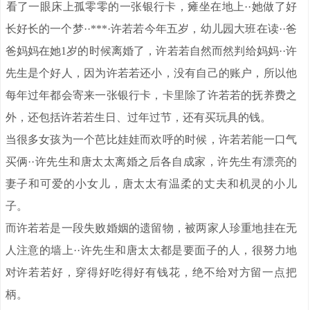
。
看了一眼床上孤零零的一张银行卡，瘫坐在地上·
·她做了好
长好长的一个梦··***·许若若今年五岁，幼儿园大班在读··爸
爸妈妈在她1岁的时候离婚了，许若若自然而然判给妈妈··许
先生是个好人，因为许若若还小，没有自己的账户，所以他
每年过年都会寄来一张银行卡，卡里除了许若若的抚养费之
外，还包括许若若生日、过年过节，还有买玩具的钱。
当很多女孩为一个芭比娃娃而欢呼的时候，许若若能一口气
买俩··许先生和唐太太离婚之后各自成家，许先生有漂亮的
妻子和可爱的小女儿，唐太太有温柔的丈夫和机灵的小儿
子。
而许若若是一段失败婚姻的遗留物，被两家人珍重地挂在无
人注意的墙上··许先生和唐太太都是要面子的人，很努力地
对许若若好，穿得好吃得好有钱花，绝不给对方留一点把
柄。