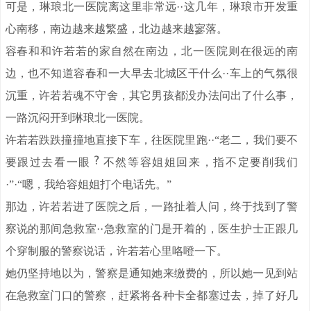
可是，琳琅北一医院离这里非常远··这几年，琳琅市开发重
心南移，南边越来越繁盛，北边越来越寥落。
容春和和许若若的家自然在南边，北一医院则在很远的南
边，也不知道容春和一大早去北城区干什么··车上的气氛很
沉重，许若若魂不守舍，其它男孩都没办法问出了什么事，
一路沉闷开到琳琅北一医院。
许若若跌跌撞撞地直接下车，往医院里跑··“老二，我们要不
要跟过去看一眼
不然等容姐姐回来，指不定要削我们
·”·“嗯，我给容姐姐打个电话先。”
那边，许若若进了医院之后，一路扯着人问，终于找到了警
察说的那间急救室··急救室的门是开着的，医生护士正跟几
个穿制服的警察说话，许若若心里咯噔一下。
她仍坚持地以为，警察是通知她来缴费的，所以她一见到站
在急救室门口的警察，赶紧将各种卡全都塞过去，掉了好几