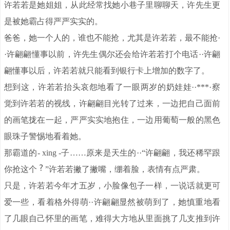
许若若是她姐姐，从此经常找她小巷子里聊聊天，许先生更
是被她霸占得严严实实的。
爸爸，她一个人的，谁也不能抢，尤其是许若若，最不能抢·
·许翩翩懂事以前，许先生偶尔还会给许若若打个电话··许翩
翩懂事以后，许若若就只能看到银行卡上增加的数字了。
想到这，许若若抬头哀怨地看了一眼两岁的奶娃娃··***·察
觉到许若若的视线，许翩翩目光转了过来，一边把自己面前
的画笔拢在一起，严严实实地抱住，一边用葡萄一般的黑色
眼珠子警惕地看着她。
那霸道的- xing -子……原来是天生的··“许翩翩，我还稀罕跟
你抢这个
”许若若撇了撇嘴，绷着脸，表情有点严肃。
只是，许若若今年才五岁，小脸像包子一样，一说话就更可
爱一些，看着格外得萌··许翩翩显然被萌到了，她慎重地看
了几眼自己怀里的画笔，难得大方地从里面挑了几支推到许