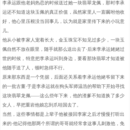
李承运跟他老妈热恋的时候送过她一块翡翠龙佩，那时李承
运还不知道这块玉佩的真正价值，虽然家里人一直嘱咐他收
好，他心里压根没当回事儿，以为就是家里传下来的小玩意
儿。
他从小被李家人宠着长大，金玉珠宝不知见过多少，一块玉
佩自然不放在眼里，随手就那么送出去了·后来李承运姥姥过
世的时候，特意把李承运叫到身边，要看那块翡翠才知道被
他随手送了人，顿时急得不行。
原来那东西是一个凭据，后面还关系着李承运他姥爷留下来
的一批古董·于是李承运就在狗头军师温浩的帮助下开始寻找
这块翡翠龙佩——这么些年下来，他的渣爹不知道换了多少
女人，早把重岩他娘忘到爪哇国去了。
当然，这些事情都是上辈子他被接回李家之后才慢慢打听出
来的·他记得他那两个所谓的哥哥就经常拿这事儿刺激他，免