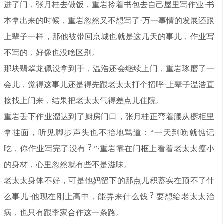
进了门，张月桂去做饭，重岩拎着书包去自己屋里写作业·书
本拿出来的时候，重岩忽然又不想写了·万一事情的发展还跟
上辈子一样，那他被带回京城也就是这几天的事儿，作业写
不写的，好像也没啥区别。
那块翡翠龙佩没拿到手，温浩还会继续上门，重岩琢磨了一
会儿，觉得这事儿还是得先跟老太太打个招呼·上辈子温浩直
接找上门来，结果把老太太气得差点儿住院。
重岩丢下作业溜达到了厨房门口，张月桂正弯着腰从橱柜里
拿挂面，听见脚步声头也不抬地骂道：“一天到晚就惦记
吃，你作业写完了没有
”·重岩靠在门框上看着老太太瘦小
的身材，心里忽然就有些不是滋味。
老太太身体不好，可是他妈留下的那点儿积蓄实在顶不了什
么事儿·他现在刚上高中，能弄来什么钱
要想给老太太治
病，也只有跟李家合作这一条路。