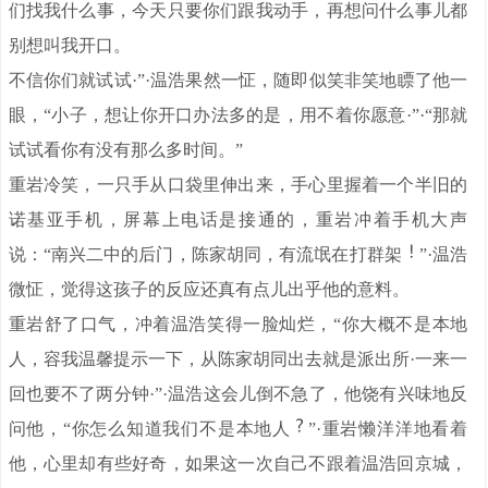
们找我什么事，今天只要你们跟我动手，再想问什么事儿都
别想叫我开口。
不信你们就试试·”·温浩果然一怔，随即似笑非笑地瞟了他一
眼，“小子，想让你开口办法多的是，用不着你愿意·”·“那就
试试看你有没有那么多时间。”
重岩冷笑，一只手从口袋里伸出来，手心里握着一个半旧的
诺基亚手机，屏幕上电话是接通的，重岩冲着手机大声
说：“南兴二中的后门，陈家胡同，有流氓在打群架
”·温浩
微怔，觉得这孩子的反应还真有点儿出乎他的意料。
重岩舒了口气，冲着温浩笑得一脸灿烂，“你大概不是本地
人，容我温馨提示一下，从陈家胡同出去就是派出所·一来一
回也要不了两分钟·”·温浩这会儿倒不急了，他饶有兴味地反
问他，“你怎么知道我们不是本地人
”·重岩懒洋洋地看着
他，心里却有些好奇，如果这一次自己不跟着温浩回京城，