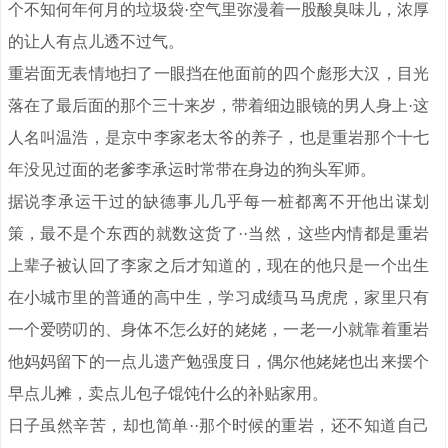
个不知何年何月的垃圾袋·空气里弥漫着一股酸臭味儿，浓厚
的让人有点儿透不过气。
重岩面无表情地扫了一眼挡在他面前的四个彪形大汉，目光
落在了最后面的那个三十来岁，带着细边眼镜的男人身上·这
人名叫温浩，是京中李家老太爷的养子，也是重岩那个十七
年没见过面的老爹李承运时常带在身边的狗头军师。
据说李承运干过的缺德事儿几乎每一桩都离不开他出谋划
策，最不是个东西的就数这货了··当然，这些内情都是重岩
上辈子被认回了李家之后才知道的，现在的他只是一个出生
在小城市里的普通的高中生，学习成绩马马虎虎，家里只有
一个爱唠叨的、身体不怎么好的姥姥，一老一小就靠着重岩
他妈妈留下的一点儿遗产勉强度日，偶尔他姥姥也出来摆个
早点儿摊，卖点儿包子馄饨什么的补贴家用。
日子虽然辛苦，却也简单··那个时候的重岩，还不知道自己