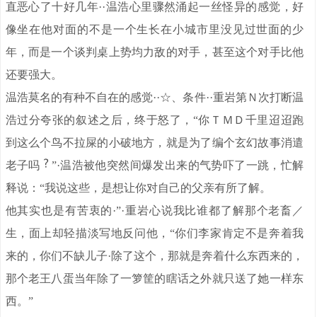
直恶心了十好几年··温浩心里骤然涌起一丝怪异的感觉，好
像坐在他对面的不是一个生长在小城市里没见过世面的少
年，而是一个谈判桌上势均力敌的对手，甚至这个对手比他
还要强大。
温浩莫名的有种不自在的感觉··☆、条件··重岩第Ｎ次打断温
浩过分夸张的叙述之后，终于怒了，“你ＴＭＤ千里迢迢跑
到这么个鸟不拉屎的小破地方，就是为了编个玄幻故事消遣
老子吗
”·温浩被他突然间爆发出来的气势吓了一跳，忙解
释说：“我说这些，是想让你对自己的父亲有所了解。
他其实也是有苦衷的·”·重岩心说我比谁都了解那个老畜／
生，面上却轻描淡写地反问他，“你们李家肯定不是奔着我
来的，你们不缺儿子·除了这个，那就是奔着什么东西来的，
那个老王八蛋当年除了一箩筐的瞎话之外就只送了她一样东
西。”