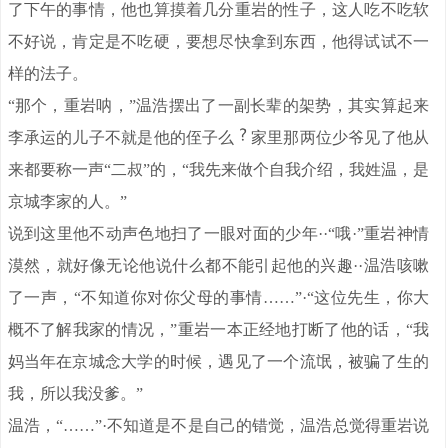
了下午的事情，他也算摸着几分重岩的性子，这人吃不吃软
不好说，肯定是不吃硬，要想尽快拿到东西，他得试试不一
样的法子。
“那个，重岩呐，”温浩摆出了一副长辈的架势，其实算起来
李承运的儿子不就是他的侄子么
家里那两位少爷见了他从
来都要称一声“二叔”的，“我先来做个自我介绍，我姓温，是
京城李家的人。”
说到这里他不动声色地扫了一眼对面的少年··“哦·”重岩神情
漠然，就好像无论他说什么都不能引起他的兴趣··温浩咳嗽
了一声，“不知道你对你父母的事情……”·“这位先生，你大
概不了解我家的情况，”重岩一本正经地打断了他的话，“我
妈当年在京城念大学的时候，遇见了一个流氓，被骗了生的
我，所以我没爹。”
温浩，“……”·不知道是不是自己的错觉，温浩总觉得重岩说