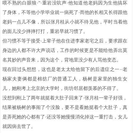
喂不熟的白眼狼·”·重岩没吭声·他知道他老妈因为生他搞坏
了身体，不等他小学毕业就一病死了·而他的长相又长得跟他
老妈一点儿不像，所以张月桂从小就不待见他，平时当着他
的面儿没少摔摔打打，重岩早就习惯了。
但习惯不等于接受·上辈子他在住进李家老宅之后，要求跟在
身边的人都不许大声说话，工作的时候更是不能给他弄出莫
名其妙的声音来，因为这个，背地里没少有人骂他变态。
现在回过头想想，这也是老太太给他留下的后遗症之一··老
杨家夫妻俩都是棉纺厂的普通工人，杨树是家里的独生女
儿，她刚考上北京的大学时，街坊邻居都羡慕的不得了。
没想到刚上了两年就挺着大肚子回来了·张月桂一辈子好强，
结果被杨树的事闹了个没脸，要不是看她挺着个大肚子，真
是弄死她的心都有了·还没等她慢慢消化掉这一重打击，女儿
就因病去世了。