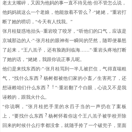
老太太嘴碎，又因为他妈的事一直不待见他·但不管怎么说，
他妈妈就这么一个老娘，他能放着不管么
·“姥姥，”重岩打
断了她的唠叨，“今天有人找我。”
张月桂疑惑地抬头··重岩咬了咬牙，“听他们的口气，应该是
京城那边的人·”·张月桂的眼神有一瞬间的茫然，随即便暴怒
了起来，“王八羔子，还有脸跑到临海……”·重岩头疼地打断
了她的话，“姥姥，我跟你说正事儿呢。
他们是来找东西的·”·张月桂骂到一半儿被拦住，气得直喘粗
气，“找什么东西
杨树都被他们家的小畜／生害死了，还
想诬赖咱们什么东西
”·重岩翻了个白眼，心说又不是我
诬赖的，跟我火什么。
“你说啊，”张月桂把手里的水舀子当的一声扔在了案板
上，“要找什么东西
杨树怀着你这个王八羔子被学校开除
回来的时候什么行李都没拿，就随手拎了一个破兜子，里面