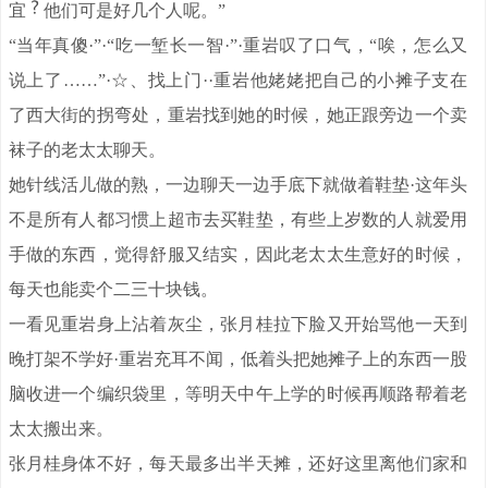
宜
他们可是好几个人呢。”
“当年真傻·”·“吃一堑长一智·”·重岩叹了口气，“唉，怎么又
说上了……”·☆、找上门··重岩他姥姥把自己的小摊子支在
了西大街的拐弯处，重岩找到她的时候，她正跟旁边一个卖
袜子的老太太聊天。
她针线活儿做的熟，一边聊天一边手底下就做着鞋垫·这年头
不是所有人都习惯上超市去买鞋垫，有些上岁数的人就爱用
手做的东西，觉得舒服又结实，因此老太太生意好的时候，
每天也能卖个二三十块钱。
一看见重岩身上沾着灰尘，张月桂拉下脸又开始骂他一天到
晚打架不学好·重岩充耳不闻，低着头把她摊子上的东西一股
脑收进一个编织袋里，等明天中午上学的时候再顺路帮着老
太太搬出来。
张月桂身体不好，每天最多出半天摊，还好这里离他们家和