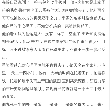
在跟自己说话了，捡书包的动作顿时一僵··这其实是上辈子
得的毛病·那时候老王八蛋被他送进精神病院去了，他的两个
哥哥也被他收拾的再无还手之力，李家的各条财路也都拢在
他自己的手心里了，不知怎么搞的，突然就抑郁了。
他的老师认为他这是人生没有目标了，空虚了·重岩却觉得这
都是屁话，他从来都没把篡夺李家财产这件事当做人生目
标，只不过被李家人逼着往死路里走，不得不一步一步地反
击。
重岩看过几次心理医生就不肯再去了，整天窝在李家的老宅
里·一天二十四小时，他有一大半的时间在忙着工作，忙着挣
钱，忙着扩展李氏商业帝国的版图·直到某天深夜，筋疲力尽
的重岩突然间醍醐灌顶，发现自己简直就是一个天底下最大
的Ｓ逼。
他九死一生的去斗渣爹、斗渣哥、斗渣哥的母族……斗来斗