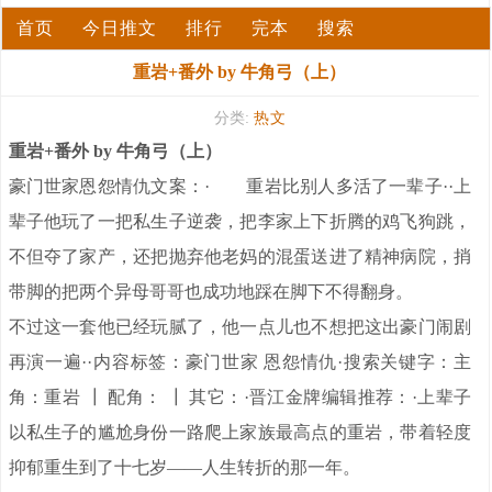
首页
今日推文
排行
完本
搜索
重岩+番外 by 牛角弓（上）
分类:
热文
重岩+番外 by 牛角弓（上）
豪门世家恩怨情仇文案：· 重岩比别人多活了一辈子··上
辈子他玩了一把私生子逆袭，把李家上下折腾的鸡飞狗跳，
不但夺了家产，还把抛弃他老妈的混蛋送进了精神病院，捎
带脚的把两个异母哥哥也成功地踩在脚下不得翻身。
不过这一套他已经玩腻了，他一点儿也不想把这出豪门闹剧
再演一遍··内容标签：豪门世家 恩怨情仇·搜索关键字：主
角：重岩 ┃ 配角： ┃ 其它：·晋江金牌编辑推荐：·上辈子
以私生子的尴尬身份一路爬上家族最高点的重岩，带着轻度
抑郁重生到了十七岁——人生转折的那一年。