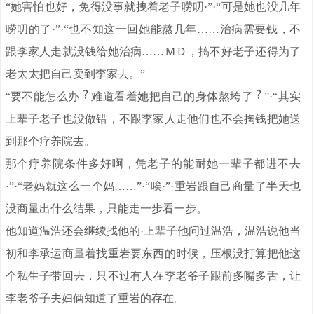
“她害怕也好，免得没事就拽着老子唠叨·”·“可是她也没几年
唠叨的了·”·“也不知这一回她能熬几年……治病需要钱，不
跟李家人走就没钱给她治病……ＭＤ，搞不好老子还得为了
老太太把自己卖到李家去。”
“要不能怎么办
难道看着她把自己的身体熬垮了
”·“其实
上辈子老子也没做错，不跟李家人走他们也不会掏钱把她送
到那个疗养院去。
那个疗养院条件多好啊，凭老子的能耐她一辈子都进不去
·”·“老妈就这么一个妈……”·“唉·”·重岩跟自己商量了半天也
没商量出什么结果，只能走一步看一步。
他知道温浩还会继续找他的·上辈子他问过温浩，温浩说他当
初和李承运商量着找重岩要东西的时候，压根没打算把他这
个私生子带回去，只不过有人在李老爷子跟前多嘴多舌，让
李老爷子夫妇俩知道了重岩的存在。