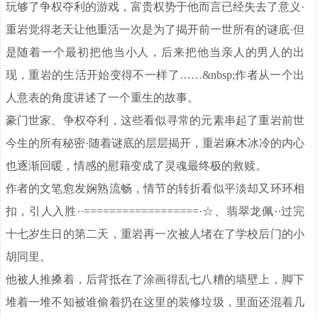
玩够了争权夺利的游戏，富贵权势于他而言已经失去了意义·
重岩觉得老天让他重活一次是为了揭开前一世所有的谜底·但
是随着一个最初把他当小人，后来把他当亲人的男人的出
现，重岩的生活开始变得不一样了……&nbsp;作者从一个出
人意表的角度讲述了一个重生的故事。
豪门世家、争权夺利，这些看似寻常的元素串起了重岩前世
今生的所有秘密·随着谜底的层层揭开，重岩麻木冰冷的内心
也逐渐回暖，情感的慰藉变成了灵魂最终极的救赎。
作者的文笔愈发娴熟流畅，情节的转折看似平淡却又环环相
扣，引人入胜··==================·☆、翡翠龙佩··过完
十七岁生日的第二天，重岩再一次被人堵在了学校后门的小
胡同里。
他被人推搡着，后背抵在了涂画得乱七八糟的墙壁上，脚下
堆着一堆不知被谁偷着扔在这里的装修垃圾，里面还混着几