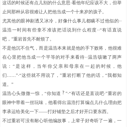
这话的时候还有点儿别的什么意思·看他年纪应该不大，但举
止间那种从容很难让人把他当成一个十来岁的孩子。
尤其他的眼神剔透又冰冷，好像什么事儿都瞒不过他似的··
温浩一时间有些拿不准该把话说到什么程度··“有话直说
吧，”重岩首先不耐烦了。
不是他沉不住气，而是温浩本来就是他的手下败将，他很难
在心里把他当成一个平等的对手来看待··温浩咳嗽了两声
说：“是这样，当年你父亲和母亲在一起的时候，他
们……”·“这些就不用说了，”重岩打断了他的话，“我都知
道。”
温浩心头微微一惊，“你知道
”·“有话还是直说吧·”重岩的
眼神中带着一丝玩味，他看得出温浩打算编点儿什么理由把
李承运给美化一下——打好铺垫之后才好开口要东西。
不过重岩可没有耐心听他编故事，上辈子好奇听了一遍，一