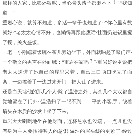
那样的人家，比狼还狠呢，当心骨头渣子都剩不下
”·“我知
道。”
重岩心说，就算不知道，多活一辈子也知道了··“你心里有数
就好·”老太太心情不好，也懒得再跟他废话·挂面扔进锅里搅
了搅，关火盛饭。
一老一小刚端着饭碗在茶几旁边坐下，外面就响起了敲门声·
一个斯文的男声在外面喊：“重岩在家吗
”·重岩好说歹说把
老太太送进了她自己的屋里呆着，自己三口两口吃完了面
条，一边擦着手一边过来开门，把人让了进来。
还是白天堵他的那几个人·除了温浩之外，其余几个大汉都自
觉地留在了门外··温浩扫了一眼不到二十平的小客厅，皱着
眉头在木质的沙发上坐了下来。
重岩大大咧咧地坐在他对面，连杯热水也没端，一点儿也没
有身为主人要招待客人的意识·温浩的眉头皱的更紧了·经过