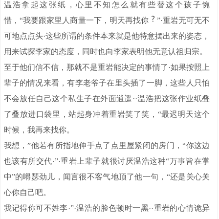
温浩拿起这张纸，心里不知怎么就有些替这个孩子惋
惜，“我要跟家里人商量一下，明天再找你
”·重岩无可无不
可地点点头·这些所谓的条件本来就是他特意摆出来的姿态，
用来试探李家的态度，同时也向李家表明他无意认祖归宗。
至于他们信不信，那就不是重岩能决定的事情了·如果按照上
辈子的情况来看，有李老爷子在里头插了一脚，这些人只怕
不会放任自己这个私生子在外面逍遥··温浩把这张作业纸叠
了叠放进口袋里，站起身冲着重岩笑了笑，“最迟明天这个
时候，我再来找你。
我想，”他若有所指地伸手点了点里屋紧闭的房门，“你这边
也该有所交代·”·重岩上辈子就很讨厌温浩这种“万事皆在掌
中”的嘚瑟劲儿，闻言很不客气地顶了他一句，“还是关心关
心你自己吧。
我记得你可不姓李·”·温浩的脸色顿时一黑··重岩的心情诡异