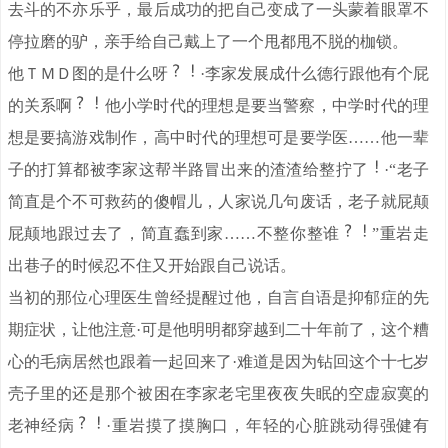
去斗的不亦乐乎，最后成功的把自己变成了一头蒙着眼罩不
停拉磨的驴，亲手给自己戴上了一个甩都甩不脱的枷锁。
他ＴＭＤ图的是什么呀
·李家发展成什么德行跟他有个屁
的关系啊
他小学时代的理想是要当警察，中学时代的理
想是要搞游戏制作，高中时代的理想可是要学医……他一辈
子的打算都被李家这帮半路冒出来的渣渣给整拧了
·“老子
简直是个不可救药的傻帽儿，人家说几句废话，老子就屁颠
屁颠地跟过去了，简直蠢到家……不整你整谁
”重岩走
出巷子的时候忍不住又开始跟自己说话。
当初的那位心理医生曾经提醒过他，自言自语是抑郁症的先
期症状，让他注意·可是他明明都穿越到二十年前了，这个糟
心的毛病居然也跟着一起回来了·难道是因为钻回这个十七岁
壳子里的还是那个被困在李家老宅里夜夜失眠的空虚寂寞的
老神经病
·重岩摸了摸胸口，年轻的心脏跳动得强健有