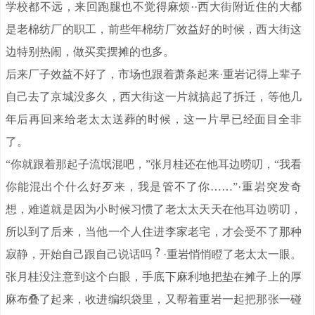
学校都不远，来回跑腿也不觉得麻烦··西大街附近住的大都
是老棉纺厂的职工，前些年棉纺厂效益好的时候，西大街这
边特别热闹，做买卖摆摊的也多。
后来厂子效益不好了，市场也跟着萧条起来·重岩记得上辈子
自己去了京城没多久，西大街这一片就搞起了拆迁，等他几
年后再回来给老太太送葬的时候，这一片早已经面目全非
了。
“你就跟着那起子流氓混吧，”张月桂还在他耳边唠叨，“我看
你能混出个什么好歹来，我是管不了你……”·重岩突发奇
想，难道就是因为小时候习惯了老太太天天在他耳边唠叨，
所以到了后来，当他一个人住进李家老宅，才会受不了那种
寂静，开始自己跟自己说话吗
·重岩悄悄瞪了老太太一眼。
张月桂没注意到这个白眼，手底下麻利地把垫在摊子上的厚
麻布叠了起来，收进编织袋里，又帮着重岩一起把那张一碰