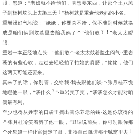
眼，怒道：“老娘就不给他们，真想要东西，让那个王八羔
子到杨树坟头上去跪三天
”杨树就是重岩他老妈的小名。
重岩没好气地说：“姥姥，你要真不给，保不准到时候就换
成是咱们俩到坟墓里去陪我妈了·”·“他们敢
”老太太瞪
眼。
重岩一本正经地点头，“他们敢·”·老太太鼓着脸生闷气··重岩
蓦的有些心软，走过去轻轻拍了拍她的肩膀，“姥姥，他们
这两天可能还要来。
真来了的话，你别管，交给我·我去跟他们谈·”·张月桂不悦
地瞪他一眼，“谈什么
”·重岩笑了笑，“谈谈怎么才能对咱
俩最有利。
至少也得从姓李的口袋里掏出替你养老的钱·这是你该得的
·”·张月桂冷笑着斜了他一眼，“丑话说前头，你可别跟你那
个死鬼娘一样让富贵迷了眼，非得自己跳进那个贼窝里去