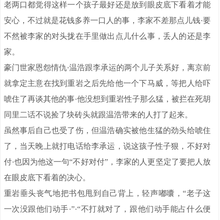
老两口都觉得这样一个孩子最好还是放到眼皮底下看着才能
安心，不过就是花钱多养一口人的事，李家不差那点儿钱·要
不然被李家的对头拢在手里做出点儿什么事，丢人的还是李
家。
豪门世家恩怨情仇·温浩跟李承运的两个儿子关系好，离京前
就拿定主意在找到重岩之后先给他一个下马威，等把人给吓
唬住了再谈其他的事·他没想到重岩性子那么猛，被拦在死胡
同里二话不说捡了块砖头就跟温浩带来的人打了起来。
虽然事后自己也受了伤，但温浩确实被他生猛的劲头给唬住
了，当天晚上就打电话给李承运，说这孩子性子狠，不好对
付·也因为他这一句“不好对付”，李家的人更坚定了要把人放
在眼皮底下看着的决心。
重岩垂头丧气地把书包甩到自己背上，轻声嘟囔，“老子这
一次没跟他们动手·”·“不打就对了，跟他们动手能占什么便