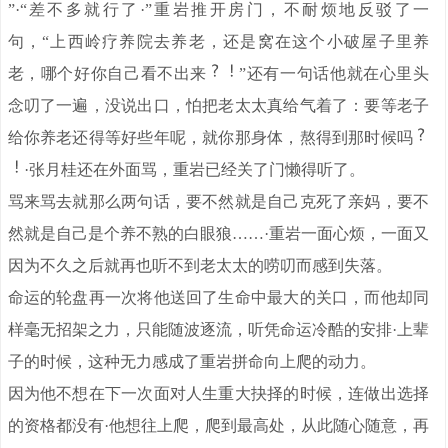
”·“差不多就行了·”重岩推开房门，不耐烦地反驳了一
句，“上西岭疗养院去养老，还是窝在这个小破屋子里养
老，哪个好你自己看不出来
”还有一句话他就在心里头
念叨了一遍，没说出口，怕把老太太真给气着了：要等老子
给你养老还得等好些年呢，就你那身体，熬得到那时候吗
·张月桂还在外面骂，重岩已经关了门懒得听了。
骂来骂去就那么两句话，要不然就是自己克死了亲妈，要不
然就是自己是个养不熟的白眼狼……·重岩一面心烦，一面又
因为不久之后就再也听不到老太太的唠叨而感到失落。
命运的轮盘再一次将他送回了生命中最大的关口，而他却同
样毫无招架之力，只能随波逐流，听凭命运冷酷的安排·上辈
子的时候，这种无力感成了重岩拼命向上爬的动力。
因为他不想在下一次面对人生重大抉择的时候，连做出选择
的资格都没有·他想往上爬，爬到最高处，从此随心随意，再