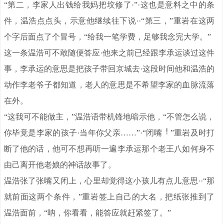
“第二，李家人出钱给我妈把坟修了·”·这也是意料之中的条
件，温浩点点头，示意他继续往下说··“第三，”重岩在这两
个字后面点了个冒号，“给我一笔学费，足够我念完大学。”
这一条温浩可不敢随便答应·他来之前已经跟李承运谈过这件
事，李承运的意思是把孩子带回京城去·这段时间他和温浩的
动作李老爷子都知道，老人的意思是不希望李家的血脉流落
在外。
“这我可不能做主，”温浩语带机锋地暗示他，“不管怎么说，
你毕竟是李家的孩子·当年你父亲……”·“闭嘴
”重岩及时打
断了他的话，他可不想再听一遍李承运那个老王八如何身不
由己离开他老娘的神话故事了。
温浩张了张嘴又闭上，心里却觉得这小孩儿有点儿意思··“那
就前面这两个条件，”重岩签上自己的大名，把纸张推到了
温浩面前，“呐，你看看，能答应就赶紧签了。”