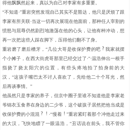
得他飘飘然起来，真以为自己对李家有多重要。
“不知道·”重岩突然发现自己其实不是豁达，他只是厌烦了跟
李家有所关联·当这一切再次展现在他面前，那种任人宰割的
愤怒与屈辱仍然剧烈地激荡在他的心头，让他有种冲动，想
再一次把这些人踩在脚下，压得他们翻不了身。
重岩磨了磨后槽牙，“几位大哥是收保护费的吧
我家就摆
个小摊子，在西大街虎哥那里已经交过了·”·温浩伸出一根手
指挠了挠太阳穴的位置，有些头疼地拍了拍身前的大
汉，“这孩子嘴巴太不讨人喜欢了，先给他二十个耳光，然
后再谈事情。”
他虽然只是李家的养子，但京中圈子里谁不知道他是李家老
爷锦衣玉食养在身边的二少爷，这个破孩子居然把他当成是
收保护费的小混混
·“慢着
”重岩紧盯着那个冲他走过来
的大汉，飞快地瞟了一眼温浩，“丑话说在前头，我不管你