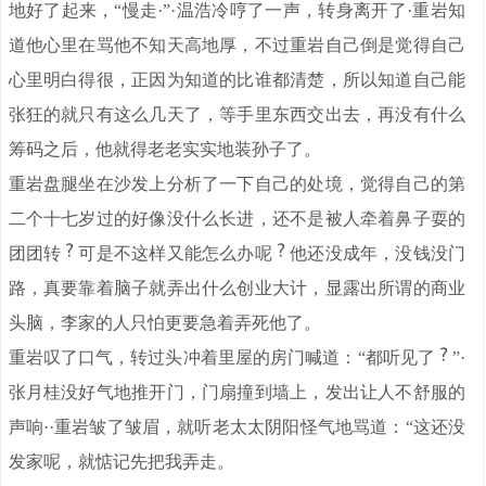
地好了起来，“慢走·”·温浩冷哼了一声，转身离开了·重岩知
道他心里在骂他不知天高地厚，不过重岩自己倒是觉得自己
心里明白得很，正因为知道的比谁都清楚，所以知道自己能
张狂的就只有这么几天了，等手里东西交出去，再没有什么
筹码之后，他就得老老实实地装孙子了。
重岩盘腿坐在沙发上分析了一下自己的处境，觉得自己的第
二个十七岁过的好像没什么长进，还不是被人牵着鼻子耍的
团团转
可是不这样又能怎么办呢
他还没成年，没钱没门
路，真要靠着脑子就弄出什么创业大计，显露出所谓的商业
头脑，李家的人只怕更要急着弄死他了。
重岩叹了口气，转过头冲着里屋的房门喊道：“都听见了
”·
张月桂没好气地推开门，门扇撞到墙上，发出让人不舒服的
声响··重岩皱了皱眉，就听老太太阴阳怪气地骂道：“这还没
发家呢，就惦记先把我弄走。