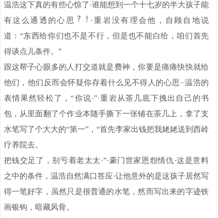
温浩这下真的有些心惊了·谁能想到一个十七岁的半大孩子能
有这么通透的心思
·重岩没有理会他，自顾自地说
道：“东西给你们也不是不行，但是也不能白给，咱们首先
得谈点儿条件。”
跟这帮子心眼多的人打交道就是费神，你要是痛痛快快就给
他们，他们反而会怀疑你存着什么见不得人的心思··温浩的
表情果然轻松了，“你说·”·重岩从茶几底下拽出自己的书
包，从里面翻了个作业本随手撕下一张铺在茶几上，拿了支
水笔写了个大大的“第一”，“首先李家出钱把我姥姥送到西岭
疗养院去。
把钱交足了，别亏着老太太·”·豪门世家恩怨情仇·这是意料
之中的条件，温浩自然满口答应·让他意外的是这孩子居然写
得一笔好字，虽然只是很普通的水笔，然而写出来的字迹铁
画银钩，暗藏风骨。