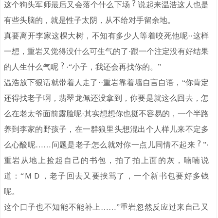
这个狗头军师最后又会落个什么下场
说起来温浩这人也是
有些头脑的，就是性子太阴，从不给对手留余地。
真要离开李家这棵大树，不知有多少人等着咬死他呢··这样
一想，重岩又觉得没什么可生气的了·跟一个注定没有好结果
的人生什么气呢
·“小子，我还会再找你的。”
温浩放下狠话就带着人走了··重岩靠着墙自言自语，“你肯定
还得找老子啊，翡翠龙佩还没拿到，你要是就这么回去，怎
么在老太爷面前露脸呢·其实想想你也挺不容易的，一个半路
养到李家的野孩子，在一群狼里头想混出个人样儿来不定多
么心酸呢……问题是老子怎么就对你一点儿同情不起来
”·
重岩从地上捡起自己的书包，拍了拍上面的灰，喃喃说
道：“ＭＤ，老子回去又要挨骂了，一个新书包要好多钱
呢。
这个口子也不知能不能补上……”重岩忽然反应过来自己又