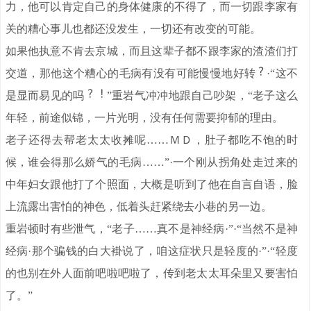
力，他可以肯定自己的身体健康的不得了，而一切跟李家有
关的糟心事儿也都还没发生，一切还有改变的可能。
如果他执意不肯去京城，而且这辈子都不跟李家的渣渣们打
交道，那他这个糟心的毛病有没有可能慢慢地好转
·“这不
是显而易见的吗
”重岩气冲冲地跟自己吵架，“老子这么
年轻，前途似锦，一片光明，没有任何需要抑郁的理由。
老子还得去帮老太太收摊呢……ＭＤ，肚子都吃不饱的时
候，谁会得那么娇气的毛病……”·一个刚从拐角处走过来的
中年妇女跟他打了个照面，大概是听到了他在自言自语，脸
上流露出害怕的神色，低着头赶紧绕去小巷的另一边。
重岩顿时有些泄气，“老子……真不是神经病·”·“当然不是神
经病·那个骗钱的白大褂说了，咱这症状只是轻度的·”·“轻度
的也别在外人面前吧啦吧啦了，传到老太太耳朵里又要害怕
了。”