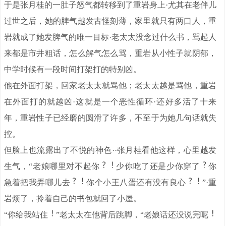
于是张月桂的一肚子怒气都转移到了重岩身上·尤其在老伴儿
过世之后，她的脾气越发古怪刻薄，家里就只有两口人，重
岩就成了她发脾气的唯一目标·老太太没念过什么书，骂起人
来都是市井粗话，怎么解气怎么骂，重岩从小性子就阴郁，
中学时候有一段时间打架打的特别凶。
他在外面打架，回家老太太就骂他；老太太越是骂他，重岩
在外面打的就越凶·这就是一个恶性循环·还好多活了十来
年，重岩性子已经磨的圆滑了许多，不至于为她几句话就失
控。
但脸上也流露出了不悦的神色··张月桂看他这样，心里越发
生气，“老娘哪里对不起你
少你吃了还是少你穿了
你
急着把我弄哪儿去
你个小王八蛋还有没有良心
”·重
岩烦了，拎着自己的书包就回了小屋。
“你给我站住
”老太太在他背后跳脚，“老娘话还没说完呢