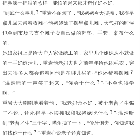
把鼻涕一把泪的怂样，能怕的起来那才奇怪好不好。
“到底什么事儿
”重岩不耐烦了，“我姥姥今天摆摊，我得早
点儿回去帮着收摊·”·他姥姥除了摆早点儿摊，天气好的时候
也会到市场去支个摊子卖自己做的鞋垫、手套、桌布什么
的。
她娘家祖上是给大户人家做绣工的，家里几个姐妹从小就做
的一手好绣活儿，重岩他老妈去世之前年年给他织毛衣，穿
出去很多人都会追着问他是在哪儿买的··“你还帮着摆摊
”温浩嗤的一声笑了起来，“你会干什么
”·“不会也得学
啊。”
重岩大大咧咧地看着他，“我老妈命不好，被个老畜／生骗
了不说，还死得早·不摆摊我和我姥姥吃什么
”·温浩听
到“老畜／生”三个字，嘴角抽了一下，“伶牙俐齿，你知道我
们找你干什么
”·重岩心说老子还真知道。