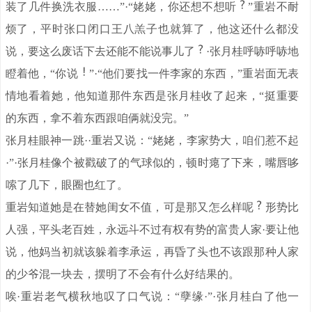
装了几件换洗衣服……”·“姥姥，你还想不想听
”重岩不耐
烦了，平时张口闭口王八羔子也就算了，他这还什么都没
说，要这么废话下去还能不能说事儿了
·张月桂呼哧呼哧地
瞪着他，“你说
”·“他们要找一件李家的东西，”重岩面无表
情地看着她，他知道那件东西是张月桂收了起来，“挺重要
的东西，拿不着东西跟咱俩就没完。”
张月桂眼神一跳··重岩又说：“姥姥，李家势大，咱们惹不起
·”·张月桂像个被戳破了的气球似的，顿时瘪了下来，嘴唇哆
嗦了几下，眼圈也红了。
重岩知道她是在替她闺女不值，可是那又怎么样呢
形势比
人强，平头老百姓，永远斗不过有权有势的富贵人家·要让他
说，他妈当初就该躲着李承运，再昏了头也不该跟那种人家
的少爷混一块去，摆明了不会有什么好结果的。
唉·重岩老气横秋地叹了口气说：“孽缘·”·张月桂白了他一