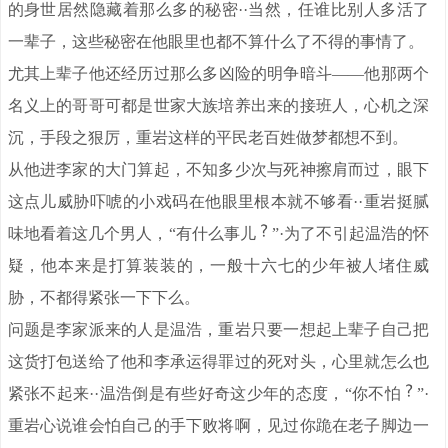
的身世居然隐藏着那么多的秘密··当然，任谁比别人多活了
一辈子，这些秘密在他眼里也都不算什么了不得的事情了。
尤其上辈子他还经历过那么多凶险的明争暗斗——他那两个
名义上的哥哥可都是世家大族培养出来的接班人，心机之深
沉，手段之狠厉，重岩这样的平民老百姓做梦都想不到。
从他进李家的大门算起，不知多少次与死神擦肩而过，眼下
这点儿威胁吓唬的小戏码在他眼里根本就不够看··重岩挺腻
味地看着这几个男人，“有什么事儿
”·为了不引起温浩的怀
疑，他本来是打算装装的，一般十六七的少年被人堵住威
胁，不都得紧张一下下么。
问题是李家派来的人是温浩，重岩只要一想起上辈子自己把
这货打包送给了他和李承运得罪过的死对头，心里就怎么也
紧张不起来··温浩倒是有些好奇这少年的态度，“你不怕
”·
重岩心说谁会怕自己的手下败将啊，见过你跪在老子脚边一