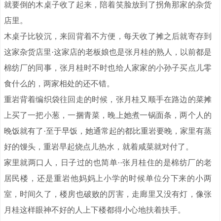
就要倒的木桌子收了起来，陪着笑脸放到了拐角那家的杂货
店里。
木桌子比较沉，来回背着不方便，每天收了摊之后就寄存到
这家杂货店里·这家店的老板娘也是张月桂的熟人，以前都是
棉纺厂的同事，张月桂时不时也给人家家的小孙子买点儿零
食什么的，两家相处的还不错。
重岩背着编织袋往回走的时候，张月桂又顺手在路边的菜摊
上买了一把小葱，一捆青菜，晚上她煮一锅面条，两个人的
晚饭就有了·至于早饭，她通常起的都比重岩要晚，家里有蒸
好的馒头，重岩早起烧点儿热水，就着咸菜就对付了。
家里就两口人，日子过的也简单··张月桂住的是棉纺厂的老
居民楼，还是重岩他妈妈上小学的时候单位分下来的小两
室，时间久了，楼房也破败的厉害，走廊里又没有灯，像张
月桂这样眼神不好的人上下楼都得小心地扶着扶手。