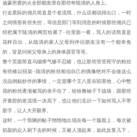
迪蒙所窝的火全部都发泄在那些夸陆清的人身上。
行走星际的佣兵简直是个老流氓，什么话都说得出口，一时
之间情形有些失控，等信息部门等到消息的时候那些佣兵已
经把属于陆清的网页给屠了··往里面一看，骂人的话简直是
花样百出，从陆清的家人父母到伴侣朋友没有一个能幸免
的，皆是问候父母身上的身体器官等等。
整个页面简直乌烟瘴气惨不忍睹，也让那些苦苦死守的粉丝
有些难以招架··陆清的粉丝相信自己的偶像绝对不会做这么
没品倒贴炒作的事情，一定是哪个王八蛋在陷害他，心中憋
屈的粉丝逐渐被骂的坐不住了，纷纷撸袖子下战场，跟那些
开黄腔的老流氓一决高下，也让他们见识一下如何骂人不带
脏字，让人大开眼界。
这时，一个简陋的帖子悄悄地出现在每一个版面上，每次被
掐架的众人刷下去的时候，又被人顶起来，如此反复几下，