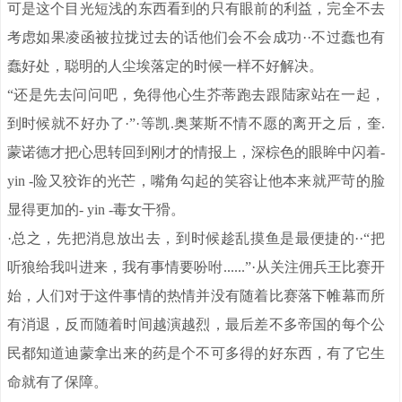
可是这个目光短浅的东西看到的只有眼前的利益，完全不去
考虑如果凌函被拉拢过去的话他们会不会成功··不过蠢也有
蠢好处，聪明的人尘埃落定的时候一样不好解决。
“还是先去问问吧，免得他心生芥蒂跑去跟陆家站在一起，
到时候就不好办了·”·等凯.奥莱斯不情不愿的离开之后，奎.
蒙诺德才把心思转回到刚才的情报上，深棕色的眼眸中闪着-
yin -险又狡诈的光芒，嘴角勾起的笑容让他本来就严苛的脸
显得更加的- yin -毒女干猾。
·总之，先把消息放出去，到时候趁乱摸鱼是最便捷的··“把
听狼给我叫进来，我有事情要吩咐......”·从关注佣兵王比赛开
始，人们对于这件事情的热情并没有随着比赛落下帷幕而所
有消退，反而随着时间越演越烈，最后差不多帝国的每个公
民都知道迪蒙拿出来的药是个不可多得的好东西，有了它生
命就有了保障。