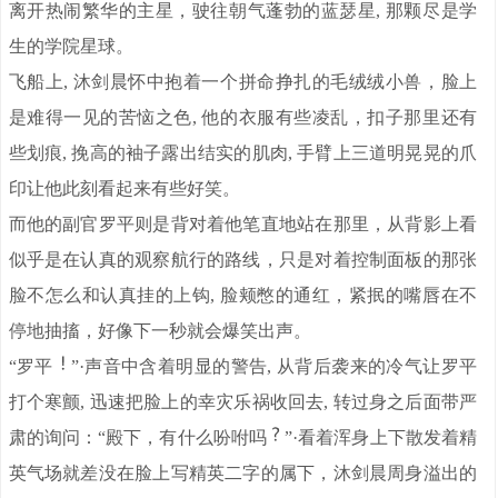
离开热闹繁华的主星，驶往朝气蓬勃的蓝瑟星, 那颗尽是学
生的学院星球。
飞船上, 沐剑晨怀中抱着一个拼命挣扎的毛绒绒小兽，脸上
是难得一见的苦恼之色, 他的衣服有些凌乱，扣子那里还有
些划痕, 挽高的袖子露出结实的肌肉, 手臂上三道明晃晃的爪
印让他此刻看起来有些好笑。
而他的副官罗平则是背对着他笔直地站在那里，从背影上看
似乎是在认真的观察航行的路线，只是对着控制面板的那张
脸不怎么和认真挂的上钩, 脸颊憋的通红，紧抿的嘴唇在不
停地抽搐，好像下一秒就会爆笑出声。
“罗平
”·声音中含着明显的警告, 从背后袭来的冷气让罗平
打个寒颤, 迅速把脸上的幸灾乐祸收回去, 转过身之后面带严
肃的询问：“殿下，有什么吩咐吗
”·看着浑身上下散发着精
英气场就差没在脸上写精英二字的属下，沐剑晨周身溢出的