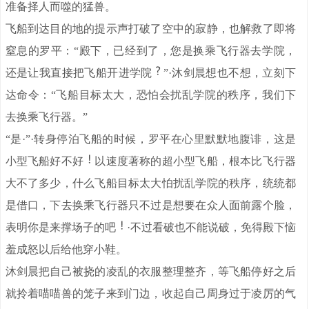
准备择人而噬的猛兽。
飞船到达目的地的提示声打破了空中的寂静，也解救了即将
窒息的罗平：“殿下，已经到了，您是换乘飞行器去学院，
还是让我直接把飞船开进学院
”·沐剑晨想也不想，立刻下
达命令：“飞船目标太大，恐怕会扰乱学院的秩序，我们下
去换乘飞行器。”
“是·”·转身停泊飞船的时候，罗平在心里默默地腹诽，这是
小型飞船好不好
以速度著称的超小型飞船，根本比飞行器
大不了多少，什么飞船目标太大怕扰乱学院的秩序，统统都
是借口，下去换乘飞行器只不过是想要在众人面前露个脸，
表明你是来撑场子的吧
·不过看破也不能说破，免得殿下恼
羞成怒以后给他穿小鞋。
沐剑晨把自己被挠的凌乱的衣服整理整齐，等飞船停好之后
就拎着喵喵兽的笼子来到门边，收起自己周身过于凌厉的气