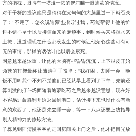
方的抱枕，眼睛有一搭没一搭的偶尔瞄一眼迪蒙的情况。
对于子栎的提议他只是稍稍在沉甸甸的大脑里过一下就否决
了：“不用了，怎么说迪蒙也指导过我，药能帮得上他的忙
也不错·”·至于以后接踵而来的麻烦事，到时候兵来将挡水来
土掩，没道理现在什么都没发生的时候让他烦心这些可有可
无的事情，那样的话估计他以后会累死。
困意越来越浓重，让他的大脑有些昏昏沉沉，上下眼皮开始
频繁的打架最终让陆清举手投降：“我好困，去睡一会，晚
饭不用叫我·”·不知不觉他们已经从早上看到了下午，先前还
算刺激的打斗场面随着迪蒙吃药之后越来越没意思，现在好
不容易迪蒙胜利开始返回到港口，估计接下来也没什么有新
意的东西了，他还是先去睡一会，等一下八点还要上线指导
别人精神力的修炼方法。
子栎见到陆清慢吞吞的走回房间关上门之后，他才把目光放