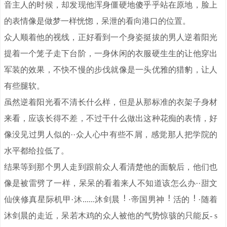
音主人的时候，却发现他浑身僵硬地傻乎乎站在原地，脸上
的表情像是做梦一样恍惚，呆泄的看向港口的位置。
众人顺着他的视线，正好看到一个身姿挺拔的男人逆着阳光
提着一个笼子走下台阶，一身休闲的衣服硬生生的让他穿出
军装的效果，不快不慢的步伐就像是一头优雅的猎豹，让人
有些腿软。
虽然逆着阳光看不清长什么样，但是从那标准的衣架子身材
来看，应该长得不差，不过干什么做出这种花痴的表情，好
像没见过男人似的··众人心中有些不屑，感觉那人把学院的
水平都给拉低了。
结果等到那个男人走到跟前众人看清楚他的面貌后，他们也
像是被雷劈了一样，呆呆的看着来人不知道该怎么办··甜文
仙侠修真星际机甲·沐......沐剑晨
·帝国男神
活的
·随着
沐剑晨的走近，呆若木鸡的众人被他的气势惊骇的只能反- s