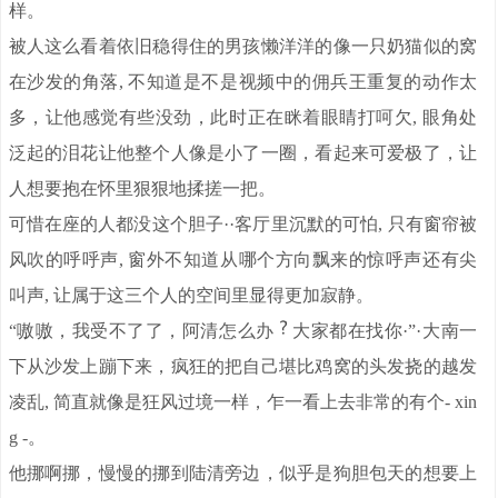
样。
被人这么看着依旧稳得住的男孩懒洋洋的像一只奶猫似的窝
在沙发的角落, 不知道是不是视频中的佣兵王重复的动作太
多，让他感觉有些没劲，此时正在眯着眼睛打呵欠, 眼角处
泛起的泪花让他整个人像是小了一圈，看起来可爱极了，让
人想要抱在怀里狠狠地揉搓一把。
可惜在座的人都没这个胆子··客厅里沉默的可怕, 只有窗帘被
风吹的呼呼声, 窗外不知道从哪个方向飘来的惊呼声还有尖
叫声, 让属于这三个人的空间里显得更加寂静。
“嗷嗷，我受不了了，阿清怎么办
大家都在找你·”·大南一
下从沙发上蹦下来，疯狂的把自己堪比鸡窝的头发挠的越发
凌乱, 简直就像是狂风过境一样，乍一看上去非常的有个- xin
g -。
他挪啊挪，慢慢的挪到陆清旁边，似乎是狗胆包天的想要上