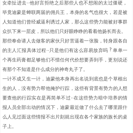
女牵扯进去··他好言拒绝之后那些人也不想闹的太过僵硬，
毕竟迪蒙是蝉联两届的佣兵王，本身的名气也很大，若是被
人知道他们曾经威逼利诱过人家，那么这些势力能被好事群
众扒下来一层皮，所以他们只好眼睁睁的看着他扬长而去。
那些奉命请人去做客的家伙只好苦逼着一张脸，转身跟各自
的主人汇报具体过程··只是他们有这么容易放弃吗
单单一
个再生药膏都足够他们不惜任何代价想要弄到手，更别说还
有那个不知道是什么成分的神奇丸子了。
一计不成又生一计，迪蒙他本身再出名说到底也是个草根出
生的人，没有势力帮他掩护行踪，这些有背景有势力的人想
要查他的行踪实在是再简单不过··在这些势力暗中培养的情
报人员全部出动的情况下，迪蒙最近做了什么去了哪里跟什
么人见过面这些情报不出片刻就出现在各个家族的族长的桌
子上。