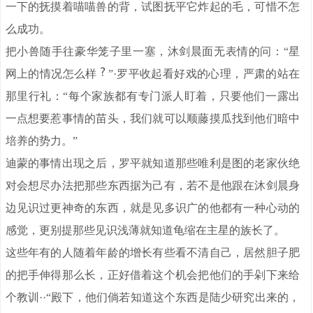
一下的抚摸着喵喵兽的背，试图抚平它炸起的毛，可惜不怎
么成功。
把小兽随手往豪华笼子里一塞，沐剑晨面无表情的问：“星
网上的情况怎么样
”·罗平收起看好戏的心理，严肃的站在
那里行礼：“每个家族都有专门派人盯着，只要他们一露出
一点想要惹事情的苗头，我们就可以顺藤摸瓜找到他们暗中
培养的势力。”
迪蒙的事情出现之后，罗平就知道那些唯利是图的老家伙绝
对会想尽办法把那些东西据为己有，若不是他跟在沐剑晨身
边见识过更神奇的东西，就是见多识广的他都有一种心动的
感觉，更别提那些见识浅薄就知道龟缩在主星的族长了。
这些年有的人随着年龄的增长有些看不清自己，居然胆子肥
的把手伸得那么长，正好借着这个机会把他们的手剁下来给
个教训··“殿下，他们倘若知道这个东西是陆少研究出来的，