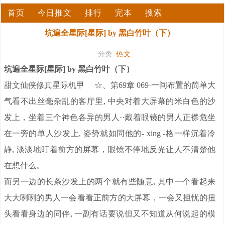
首页
今日推文
排行
完本
搜索
坑遍全星际[星际] by 黑白竹叶（下）
分类:
热文
坑遍全星际[星际] by 黑白竹叶（下）
甜文仙侠修真星际机甲 ☆、第69章 069·一间布置的简单大
气看不出丝毫杂乱的客厅里, 中央对着大屏幕的米白色的沙
发上，坐着三个神色各异的男人··戴着眼镜的男人正襟危坐
在一旁的单人沙发上, 姿势就如同他的- xing -格一样沉着冷
静, 淡淡地盯着前方的屏幕，眼镜不停地反光让人不清楚他
在想什么。
而另一边的长条沙发上的两个就有些随意, 其中一个看起来
大大咧咧的男人一会看看正前方的大屏幕，一会又担忧的扭
头看看身边的同伴, 一副有话要说但又不知道从何说起的模