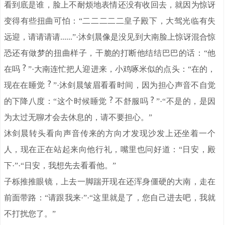
看到底是谁，脸上不耐烦地表情还没有收回去，就因为惊讶
变得有些扭曲可怕：“二二二二二皇子殿下，大驾光临有失
远迎，请请请请......”·沐剑晨像是没见到大南脸上惊讶混合惊
恐还有做梦的扭曲样子，干脆的打断他结结巴巴的话：“他
在吗
”·大南连忙把人迎进来，小鸡啄米似的点头：“在的，
现在在睡觉
”·沐剑晨皱眉看看时间，因为担心声音不自觉
的下降八度：“这个时候睡觉
不舒服吗
”·“不是的，是因
为太过无聊才会去休息的，请不要担心。”
沐剑晨转头看向声音传来的方向才发现沙发上还坐着一个
人，现在正在站起来向他行礼，嘴里也问好道：“日安，殿
下·”·“日安，我想先去看看他。”
子栎推推眼镜，上去一脚踹开现在还浑身僵硬的大南，走在
前面带路：“请跟我来·”·“这里就是了，您自己进去吧，我就
不打扰您了。”