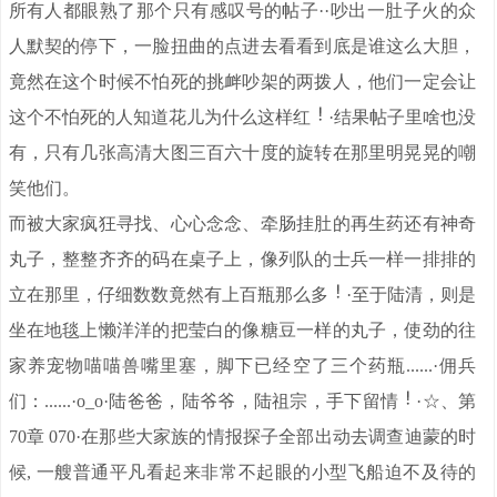
所有人都眼熟了那个只有感叹号的帖子··吵出一肚子火的众
人默契的停下，一脸扭曲的点进去看看到底是谁这么大胆，
竟然在这个时候不怕死的挑衅吵架的两拨人，他们一定会让
这个不怕死的人知道花儿为什么这样红
·结果帖子里啥也没
有，只有几张高清大图三百六十度的旋转在那里明晃晃的嘲
笑他们。
而被大家疯狂寻找、心心念念、牵肠挂肚的再生药还有神奇
丸子，整整齐齐的码在桌子上，像列队的士兵一样一排排的
立在那里，仔细数数竟然有上百瓶那么多
·至于陆清，则是
坐在地毯上懒洋洋的把莹白的像糖豆一样的丸子，使劲的往
家养宠物喵喵兽嘴里塞，脚下已经空了三个药瓶......·佣兵
们：......·o_o·陆爸爸，陆爷爷，陆祖宗，手下留情
·☆、第
70章 070·在那些大家族的情报探子全部出动去调查迪蒙的时
候, 一艘普通平凡看起来非常不起眼的小型飞船迫不及待的