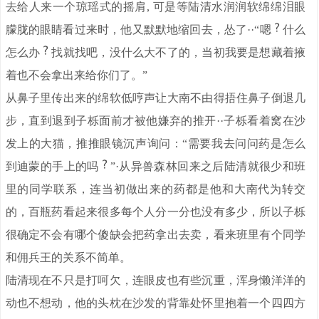
去给人来一个琼瑶式的摇肩, 可是等陆清水润润软绵绵泪眼
朦胧的眼睛看过来时，他又默默地缩回去，怂了··“嗯
什么
怎么办
找就找吧，没什么大不了的，当初我要是想藏着掖
着也不会拿出来给你们了。”
从鼻子里传出来的绵软低哼声让大南不由得捂住鼻子倒退几
步，直到退到子栎面前才被他嫌弃的推开··子栎看着窝在沙
发上的大猫，推推眼镜沉声询问：“需要我去问问药是怎么
到迪蒙的手上的吗
”·从异兽森林回来之后陆清就很少和班
里的同学联系，连当初做出来的药都是他和大南代为转交
的，百瓶药看起来很多每个人分一分也没有多少，所以子栎
很确定不会有哪个傻缺会把药拿出去卖，看来班里有个同学
和佣兵王的关系不简单。
陆清现在不只是打呵欠，连眼皮也有些沉重，浑身懒洋洋的
动也不想动，他的头枕在沙发的背靠处怀里抱着一个四四方