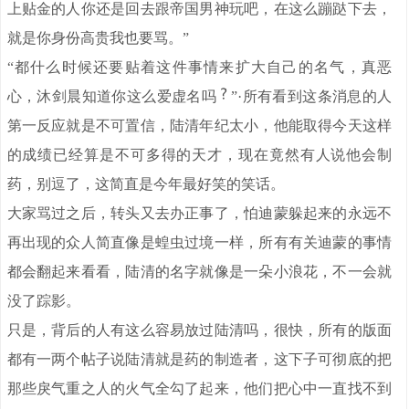
上贴金的人你还是回去跟帝国男神玩吧，在这么蹦跶下去，
就是你身份高贵我也要骂。”
“都什么时候还要贴着这件事情来扩大自己的名气，真恶
心，沐剑晨知道你这么爱虚名吗
”·所有看到这条消息的人
第一反应就是不可置信，陆清年纪太小，他能取得今天这样
的成绩已经算是不可多得的天才，现在竟然有人说他会制
药，别逗了，这简直是今年最好笑的笑话。
大家骂过之后，转头又去办正事了，怕迪蒙躲起来的永远不
再出现的众人简直像是蝗虫过境一样，所有有关迪蒙的事情
都会翻起来看看，陆清的名字就像是一朵小浪花，不一会就
没了踪影。
只是，背后的人有这么容易放过陆清吗，很快，所有的版面
都有一两个帖子说陆清就是药的制造者，这下子可彻底的把
那些戾气重之人的火气全勾了起来，他们把心中一直找不到