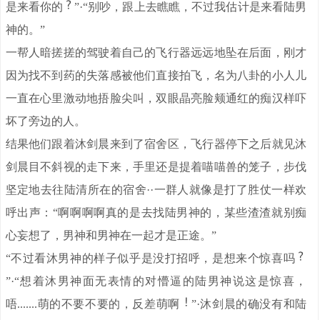
是来看你的
”·“别吵，跟上去瞧瞧，不过我估计是来看陆男
神的。”
一帮人暗搓搓的驾驶着自己的飞行器远远地坠在后面，刚才
因为找不到药的失落感被他们直接拍飞，名为八卦的小人儿
一直在心里激动地捂脸尖叫，双眼晶亮脸颊通红的痴汉样吓
坏了旁边的人。
结果他们跟着沐剑晨来到了宿舍区，飞行器停下之后就见沐
剑晨目不斜视的走下来，手里还是提着喵喵兽的笼子，步伐
坚定地去往陆清所在的宿舍··一群人就像是打了胜仗一样欢
呼出声：“啊啊啊啊真的是去找陆男神的，某些渣渣就别痴
心妄想了，男神和男神在一起才是正途。”
“不过看沐男神的样子似乎是没打招呼，是想来个惊喜吗
”·“想着沐男神面无表情的对懵逼的陆男神说这是惊喜，
唔.......萌的不要不要的，反差萌啊
”·沐剑晨的确没有和陆