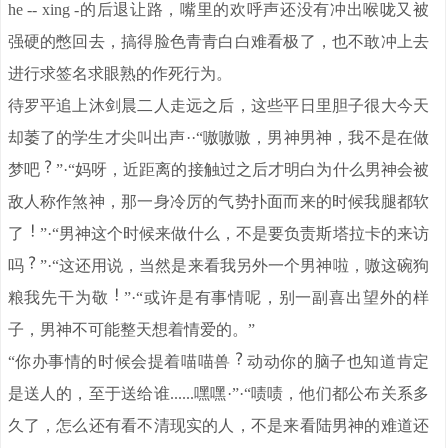
he -- xing -的后退让路，嘴里的欢呼声还没有冲出喉咙又被
强硬的憋回去，搞得脸色青青白白难看极了，也不敢冲上去
进行求签名求眼熟的作死行为。
待罗平追上沐剑晨二人走远之后，这些平日里胆子很大今天
却萎了的学生才尖叫出声··“嗷嗷嗷，男神男神，我不是在做
梦吧
”·“妈呀，近距离的接触过之后才明白为什么男神会被
敌人称作煞神，那一身冷厉的气势扑面而来的时候我腿都软
了
”·“男神这个时候来做什么，不是要负责斯塔拉卡的来访
吗
”·“这还用说，当然是来看我另外一个男神啦，嗷这碗狗
粮我先干为敬
”·“或许是有事情呢，别一副喜出望外的样
子，男神不可能整天想着情爱的。”
“你办事情的时候会提着喵喵兽
动动你的脑子也知道肯定
是送人的，至于送给谁......嘿嘿·”·“啧啧，他们都公布关系多
久了，怎么还有看不清现实的人，不是来看陆男神的难道还