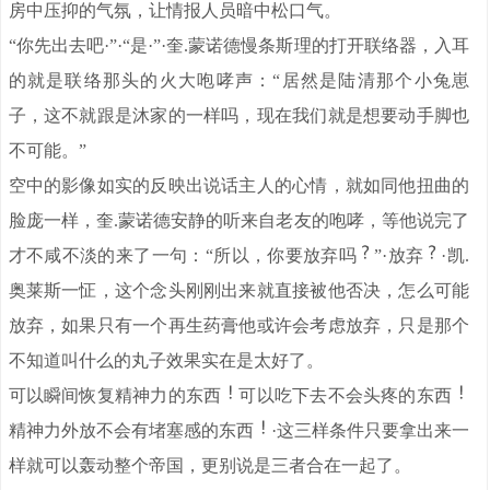
房中压抑的气氛，让情报人员暗中松口气。
“你先出去吧·”·“是·”·奎.蒙诺德慢条斯理的打开联络器，入耳
的就是联络那头的火大咆哮声：“居然是陆清那个小兔崽
子，这不就跟是沐家的一样吗，现在我们就是想要动手脚也
不可能。”
空中的影像如实的反映出说话主人的心情，就如同他扭曲的
脸庞一样，奎.蒙诺德安静的听来自老友的咆哮，等他说完了
才不咸不淡的来了一句：“所以，你要放弃吗
”·放弃
·凯.
奥莱斯一怔，这个念头刚刚出来就直接被他否决，怎么可能
放弃，如果只有一个再生药膏他或许会考虑放弃，只是那个
不知道叫什么的丸子效果实在是太好了。
可以瞬间恢复精神力的东西
可以吃下去不会头疼的东西
精神力外放不会有堵塞感的东西
·这三样条件只要拿出来一
样就可以轰动整个帝国，更别说是三者合在一起了。