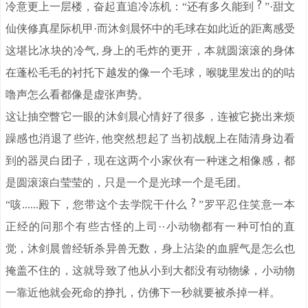
冷意更上一层楼，奋起直追冷冻机：“还有多久能到
”·甜文
仙侠修真星际机甲·而沐剑晨怀中的毛球在如此近的距离感受
这堪比冰块的冷气, 身上的毛炸的更开，本就圆滚滚的身体
在蓬松毛毛的衬托下越发的像一个毛球，喉咙里发出的的咕
噜声怎么看都像是虚张声势。
这让抽空瞥它一眼的沐剑晨心情好了很多，连被它挠出来烦
躁感也消退了些许, 他突然想起了当初战舰上在陆清身边看
到的器灵白团子，现在这两个小家伙有一种迷之相像感，都
是圆滚滚白莹莹的，只是一个是光球一个是毛团。
“咳......殿下，您带这个去学院干什么
”罗平忍住笑意一本
正经的问那个有些古怪的上司··小动物都有一种可怕的直
觉，沐剑晨曾经斩杀异兽无数，身上沾染的血腥气是怎么也
掩盖不住的，这就导致了他从小到大都没有动物缘，小动物
一靠近他就会死命的挣扎，仿佛下一秒就要被杀掉一样。