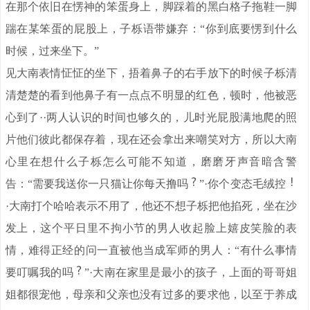
在那个依旧在愣神的笨蛋身上，脚踩着的黑白格子拖鞋一脚
踹在某笨蛋的屁股上，子栎语带嫌弃：“你到底要愣到什么
时候，过来坐下。”
见大南表情怔怔的坐下，捂着鼻子的右手放下的时候子栎清
清楚楚的看到他鼻子有一点点不明显的红色，顿时，他被恶
心到了··两人认识的时间也够久的，儿时光屁股满地爬的照
片他们彼此都保存着，现在还会拿出来嘲笑对方，所以大南
心里在想什么子栎怎么可能不知道，磨磨牙声音暗含警
告：“需要我送你一只猫让你每天撸吗
”·你个变态毛绒控
·大南打个哈哈表示不用了，他还不想子栎把他掐死，坐在沙
发上，这个平日里不拘小节的男人收起脸上嬉皮笑脸的表
情，难得正经的问一直被他当成军师的男人：“有什么事情
要叮嘱我的吗
”·大南在家里是最小的孩子，上面的哥哥姐
姐都很宠他，母亲和父亲也没有过多的要求他，以至于养成