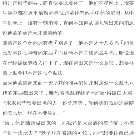
特别是那些佣兵，简直快要疯魔化了，他们在星网上，现实
生活中都在近乎疯癫的寻找迪蒙还有他手中药的消息··从中
午到晚上，没有一刻消停，直到不知道从哪儿冒出来的消息
说迪蒙的药是天才陆清给的。
陆清是这个药的拥有者
别逗了，他不是才十八岁吗
能自
己发明这么神奇的东西
而且他不是主修的战斗吗，听说现
在已经被徐老收入门下了，现在冒出来是什么意思，想要往
脸上贴金也不是这么个贴法。
因为迪蒙躲起来而一无所获的佣兵们见此时居然什么乱七八
糟的东西都出来了，唯恐被扰乱视线的他们纷纷破口大骂·
·“求求那些想要出名的人，你先等等，等到我们找到迪蒙随
你怎么玩，现在不要添乱。”
“滚，药是陆清做出来的，那我还是大家族的孩子呢，小孩
子到一边玩去·”·“老子现在暴躁的可怕，那些想要往自己脸