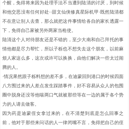
个醒，免得将来因为处理手法不当遭到陆清的讨厌，到时候
和他交恶没有任何好处··甜文仙侠修真星际机甲·既然陆清都
不在意让别人去查，那么就把这件事情给各自的家长透露一
下，免得自己家被另外两家当枪使。
陆清这个人对待朋友还是不错的，至少大南和自己拜托的事
情他都是尽力帮忙，所以子栎也不想失去这个朋友，以前麻
烦人家这么多，这次或许可以换换，由他们解决一些太过闹
腾的人。
·情况果然跟子栎料想的差不多，在迪蒙回到港口的时候四面
八方围过来的人差点发生踩踏事件，好不容易从众人的包围
圈中脱身还没等他喘两口气就被那些等在一边的属于各个势
力的人请去做客。
因为药是迪蒙侄女拿过来的，在不清楚到底是怎么回事之
前，他对于那些来问话的人一律闭嘴不言，免得把自己的侄