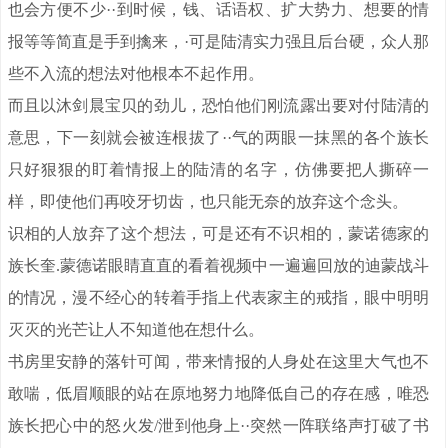
也会方便不少··到时候，钱、话语权、扩大势力、想要的情
报等等简直是手到擒来，·可是陆清实力强且后台硬，众人那
些不入流的想法对他根本不起作用。
而且以沐剑晨宝贝的劲儿，恐怕他们刚流露出要对付陆清的
意思，下一刻就会被连根拔了··气的两眼一抹黑的各个族长
只好狠狠的盯着情报上的陆清的名字，仿佛要把人撕碎一
样，即使他们再咬牙切齿，也只能无奈的放弃这个念头。
识相的人放弃了这个想法，可是还有不识相的，蒙诺德家的
族长奎.蒙德诺眼睛直直的看着视频中一遍遍回放的迪蒙战斗
的情况，漫不经心的转着手指上代表家主的戒指，眼中明明
灭灭的光芒让人不知道他在想什么。
书房里安静的落针可闻，带来情报的人身处在这里大气也不
敢喘，低眉顺眼的站在原地努力地降低自己的存在感，唯恐
族长把心中的怒火发/泄到他身上··突然一阵联络声打破了书