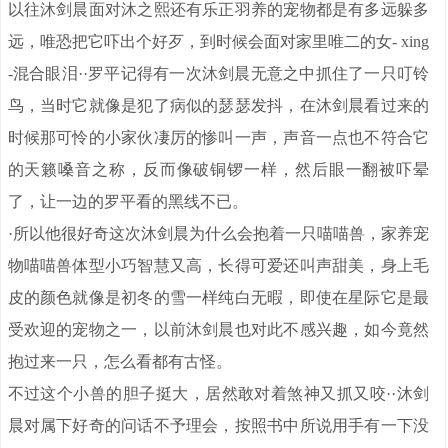
以往沐剑晨面对沐之熙还有乐正羽养的宠物都是有多远躲多
远，唯恐把它吓出个好歹，到时候会面对家里唯二的女- xing
-混合眼泪··罗平记得有一次沐剑晨无意之中抓住了一只叮铃
鸟，当时它就像是犯了病似的瑟瑟发抖，在沐剑晨看过来的
时候那可怜的小家伙凄厉的惨叫一声，声音一点也不符合它
的天籁嗓音之称，反而像破铜锣一样，然后眼一翻被吓晕
了，让一边的罗平看的黑线不已。
·所以他很好奇这次沐剑晨为什么会抱着一只喵喵兽，家养宠
物喵喵兽体型小巧智慧又高，长得可爱还叫声甜美，身上毛
皮的颜色就像是初冬的雪一样纯白无暇，即使在星际它是最
受欢迎的宠物之一，以前沐剑晨也对此不感兴趣，如今竟然
抱过来一只，怎么看都有古怪。
不过这个小兽的胆子挺大，居然敢对着煞神又抓又咬··沐剑
晨对属下好奇的问话不予理会，按照书中所说用手有一下没