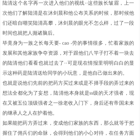
陆清这个名字再一次进入他们的视线··这些族长皱眉，上一
次他们了解陆清是在沐剑晨和他公布关系的时候，那时候他
们还暗自嘲笑陆清高攀，沐剑晨的眼光不怎么样，过了一段
时间也就把人抛诸脑后。
毕竟身为一族之长每天要- cao -劳的事情很多，忙着家族的
发展和其他家族争夺资源，对于跟他们八竿子打不着一块去
的陆清他们看看也就过去了··可是现在情报里明明白白的显
示这种药是陆清送给同学的小玩意，是他自己做出来的。
也就是说他们先前的把药方买过来或是不择手段的弄过来的
想法全都化为了妄想，陆清他本身就是ss级的天才强者，现
在又被五位顶级强者之一徐老收入门下，身后还有帝国未来
的继承人之人在护着他。
如果能把药方弄过来，变成他们家族的东西，那么就等于把
握住了佣兵们的命脉，会得到他们的小心对待，在任务方面