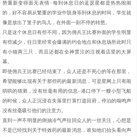
势重新变得面无表情··每到休息日的蓝瑟星都是热热闹闹
的，好不容易从繁重的学业中脱身等到休息的时间，学生就
像是放出了笼子的鸟儿，在外面一刻不停的转悠。
只是这个休息日有些不同，因为佣兵王比赛外面的学生明显
有些减少，往日里经常会爆满的约会地点和休息场所此时只
有小猫两三只，而且还都在全神贯注的注视着店里的大屏
幕。
即使佣兵王比赛已经结束了，众人还是不死心的等在那里，
希望能够出现有关于那些药的最新消息，可是星网上只有闹
哄哄的猜测，没有丝毫有用的信息··港口停下一艘小型飞船
的时候，众人正沉浸在失落里打算打道回府，停泊的嗡鸣声
没有丝毫吸引他们的注意力。
直到一声不明显的倒抽冷气声拉回众人的一丝关注，心想是
不是已经找到关于特效药的最新消息，谁知他们抬头看向声