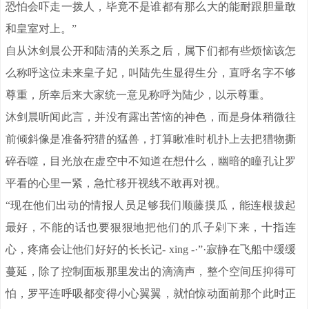
恐怕会吓走一拨人，毕竟不是谁都有那么大的能耐跟胆量敢
和皇室对上。”
自从沐剑晨公开和陆清的关系之后，属下们都有些烦恼该怎
么称呼这位未来皇子妃，叫陆先生显得生分，直呼名字不够
尊重，所幸后来大家统一意见称呼为陆少，以示尊重。
沐剑晨听闻此言，并没有露出苦恼的神色，而是身体稍微往
前倾斜像是准备狩猎的猛兽，打算瞅准时机扑上去把猎物撕
碎吞噬，目光放在虚空中不知道在想什么，幽暗的瞳孔让罗
平看的心里一紧，急忙移开视线不敢再对视。
“现在他们出动的情报人员足够我们顺藤摸瓜，能连根拔起
最好，不能的话也要狠狠地把他们的爪子剁下来，十指连
心，疼痛会让他们好好的长长记- xing -·”·寂静在飞船中缓缓
蔓延，除了控制面板那里发出的滴滴声，整个空间压抑得可
怕，罗平连呼吸都变得小心翼翼，就怕惊动面前那个此时正