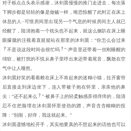
对子栎点点头表示感谢，沐剑晨慢慢的推门走进去，每次落
下脚步都是轻轻的像是做贼一样，唯恐惊醒了此时正在床上
休息的人··可惜房间里出现另一个气息的时候房间主人就已
经醒了，陆清抱着一个枕头也不起来，就这么侧趴在床上睡
眼朦胧的注视着直挺挺站在那里的沐剑晨：“你怎么会过来
不是说这段时间会很忙吗
”·声音里还带着一丝刚睡醒的
绵软，被打扰的不悦从鼻子里哼出来还带着尾音，飘散在空
气中让人哑然。
沐剑晨好笑的看着赖在床上不肯起来的迷糊小猫，拉开窗帘
后直接走到床边坐下，连人带被子抱在怀里，亲亲他的鼻
尖：“还不起来么
”·被鼻子上的轻柔触感弄得痒痒的，陆清
忍不住把脸埋在沐剑晨怀里使劲的蹭，声音含含糊糊的投
降：“别闹，好痒，我这就起来。”
沐剑晨遗憾地松开手，其实他要真的不想起来的话他也可以