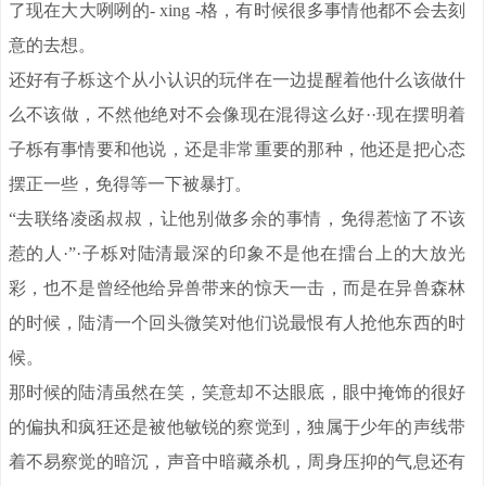
了现在大大咧咧的- xing -格，有时候很多事情他都不会去刻
意的去想。
还好有子栎这个从小认识的玩伴在一边提醒着他什么该做什
么不该做，不然他绝对不会像现在混得这么好··现在摆明着
子栎有事情要和他说，还是非常重要的那种，他还是把心态
摆正一些，免得等一下被暴打。
“去联络凌函叔叔，让他别做多余的事情，免得惹恼了不该
惹的人·”·子栎对陆清最深的印象不是他在擂台上的大放光
彩，也不是曾经他给异兽带来的惊天一击，而是在异兽森林
的时候，陆清一个回头微笑对他们说最恨有人抢他东西的时
候。
那时候的陆清虽然在笑，笑意却不达眼底，眼中掩饰的很好
的偏执和疯狂还是被他敏锐的察觉到，独属于少年的声线带
着不易察觉的暗沉，声音中暗藏杀机，周身压抑的气息还有