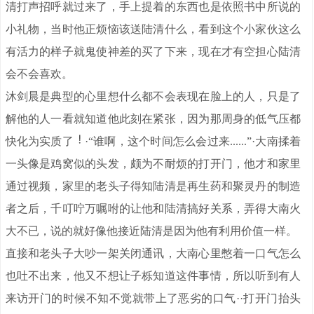
清打声招呼就过来了，手上提着的东西也是依照书中所说的
小礼物，当时他正烦恼该送陆清什么，看到这个小家伙这么
有活力的样子就鬼使神差的买了下来，现在才有空担心陆清
会不会喜欢。
沐剑晨是典型的心里想什么都不会表现在脸上的人，只是了
解他的人一看就知道他此刻在紧张，因为那周身的低气压都
快化为实质了
·“谁啊，这个时间怎么会过来......”·大南揉着
一头像是鸡窝似的头发，颇为不耐烦的打开门，他才和家里
通过视频，家里的老头子得知陆清是再生药和聚灵丹的制造
者之后，千叮咛万嘱咐的让他和陆清搞好关系，弄得大南火
大不已，说的就好像他接近陆清是因为他有利用价值一样。
直接和老头子大吵一架关闭通讯，大南心里憋着一口气怎么
也吐不出来，他又不想让子栎知道这件事情，所以听到有人
来访开门的时候不知不觉就带上了恶劣的口气··打开门抬头