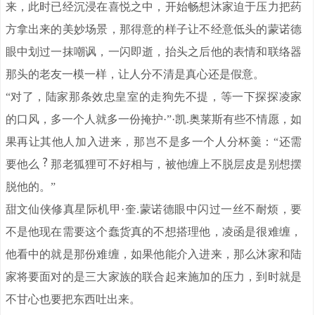
来，此时已经沉浸在喜悦之中，开始畅想沐家迫于压力把药
方拿出来的美妙场景，那得意的样子让不经意低头的蒙诺德
眼中划过一抹嘲讽，一闪即逝，抬头之后他的表情和联络器
那头的老友一模一样，让人分不清是真心还是假意。
“对了，陆家那条效忠皇室的走狗先不提，等一下探探凌家
的口风，多一个人就多一份掩护·”·凯.奥莱斯有些不情愿，如
果再让其他人加入进来，那岂不是多一个人分杯羹：“还需
要他么
那老狐狸可不好相与，被他缠上不脱层皮是别想摆
脱他的。”
甜文仙侠修真星际机甲·奎.蒙诺德眼中闪过一丝不耐烦，要
不是他现在需要这个蠢货真的不想搭理他，凌函是很难缠，
他看中的就是那份难缠，如果他能介入进来，那么沐家和陆
家将要面对的是三大家族的联合起来施加的压力，到时就是
不甘心也要把东西吐出来。