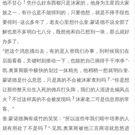
他不甘心
凭什么好东西都只是沐家的，他身为主星四大家
族之一，有什么是不能得到的，只要他想，就是不择手段也
要得到··这么多年了，老友心里想什么奎.蒙诺德不说全部了
解也差不多明白七八分，既然他和自己想到一块，那么就好
办多了。
“把这个消息捅出去，有的是人替我们办事，到时候我们在
后面看着，关键时刻推动一下，也能把自己摘得干干净净·”·
凯.奥莱斯眼中极快的划过一抹精光，他稍稍一想就明白奎.
蒙诺德是什么意思，只是真的不会被沐家查到吗
·“你是想
让那些整天出生入死的佣兵打头阵，我们的人混进去煽风点
火
不过这样真的不会被发现吗
沐家老二可是信息部的常
客。”
奎.蒙诺德胸有成竹的笑笑：“所以这些年我们暗中培养的人
就有用处了不是吗
”·见凯.奥莱斯被他三言两语就忽悠进