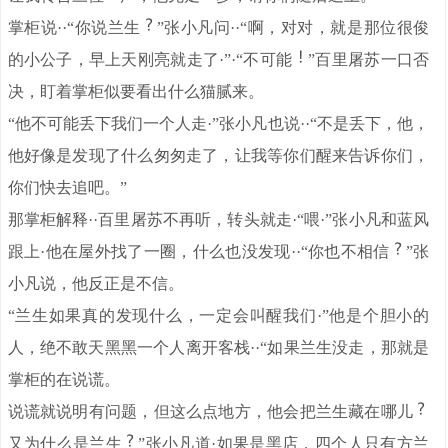
掌柜说··“你说兰生
”张小凡问··“啊，对对，就是那位很俊
的小公子，早上天刚亮就走了·”·“不可能
”百里屠苏一口否
决，盯着掌柜似要看出什么猫腻来。
“他不可能丢下我们一个人走·”张小凡也说··“不是丢下，他，
他好像是发现了什么匆匆走了，让我等你们醒来告诉你们，
你们快去追吧。”
那掌柜解释··百里屠苏不再听，转头就走·“喂·”张小凡和蓝风
跟上·他在屋外找了一圈，什么也没发现··“你也不相信
”张
小凡说，他反正是不信。
“兰生如果真的发现什么，一定会叫醒我们·”他是个胆小的
人，绝不敢天黑黑一个人离开客栈··“如果兰生没走，那就是
掌柜的在说谎。
说谎就说明有问题，但这么点地方，他会把兰生藏在哪儿
又为什么是兰生
”张小凡道·如果是黑店，四个人只有方兰