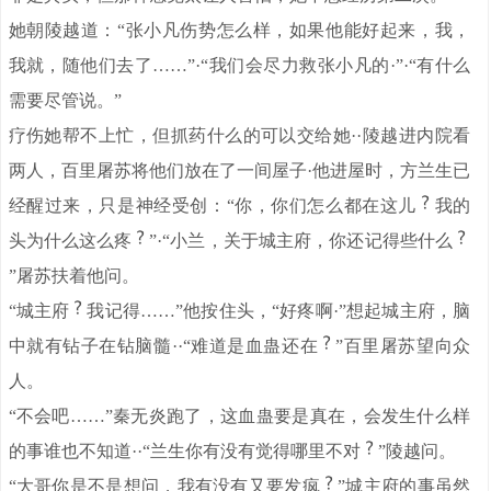
她朝陵越道：“张小凡伤势怎么样，如果他能好起来，我，
我就，随他们去了……”·“我们会尽力救张小凡的·”·“有什么
需要尽管说。”
疗伤她帮不上忙，但抓药什么的可以交给她··陵越进内院看
两人，百里屠苏将他们放在了一间屋子·他进屋时，方兰生已
经醒过来，只是神经受创：“你，你们怎么都在这儿
我的
头为什么这么疼
”·“小兰，关于城主府，你还记得些什么
”屠苏扶着他问。
“城主府
我记得……”他按住头，“好疼啊·”想起城主府，脑
中就有钻子在钻脑髓··“难道是血蛊还在
”百里屠苏望向众
人。
“不会吧……”秦无炎跑了，这血蛊要是真在，会发生什么样
的事谁也不知道··“兰生你有没有觉得哪里不对
”陵越问。
“大哥你是不是想问，我有没有又要发疯
”城主府的事虽然