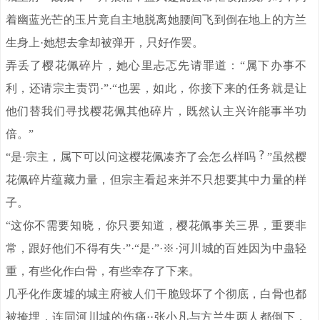
着幽蓝光芒的玉片竟自主地脱离她腰间飞到倒在地上的方兰
生身上·她想去拿却被弹开，只好作罢。
弄丢了樱花佩碎片，她心里忐忑先请罪道：“属下办事不
利，还请宗主责罚·”·“也罢，如此，你接下来的任务就是让
他们替我们寻找樱花佩其他碎片，既然认主兴许能事半功
倍。”
“是·宗主，属下可以问这樱花佩凑齐了会怎么样吗
”虽然樱
花佩碎片蕴藏力量，但宗主看起来并不只想要其中力量的样
子。
“这你不需要知晓，你只要知道，樱花佩事关三界，重要非
常，跟好他们不得有失·”·“是·”·※·河川城的百姓因为中蛊轻
重，有些化作白骨，有些幸存了下来。
几乎化作废墟的城主府被人们干脆毁坏了个彻底，白骨也都
被掩埋，连同河川城的伤痛··张小凡与方兰生两人都倒下，