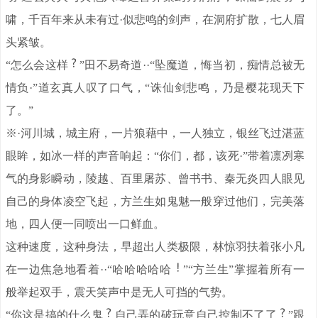
啸，千百年来从未有过·似悲鸣的剑声，在洞府扩散，七人眉
头紧皱。
“怎么会这样
”田不易奇道··“坠魔道，悔当初，痴情总被无
情负·”道玄真人叹了口气，“诛仙剑悲鸣，乃是樱花现天下
了。”
※·河川城，城主府，一片狼藉中，一人独立，银丝飞过湛蓝
眼眸，如冰一样的声音响起：“你们，都，该死·”带着凛冽寒
气的身影瞬动，陵越、百里屠苏、曾书书、秦无炎四人眼见
自己的身体凌空飞起，方兰生如鬼魅一般穿过他们，完美落
地，四人便一同喷出一口鲜血。
这种速度，这种身法，早超出人类极限，林惊羽扶着张小凡
在一边焦急地看着··“哈哈哈哈哈
”“方兰生”掌握着所有一
般举起双手，震天笑声中是无人可挡的气势。
“你这是搞的什么鬼
自己弄的破玩意自己控制不了了
”跟