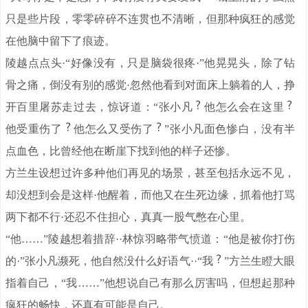
只是些片段，零零碎碎不连贯也不清晰，但那种疯狂的感觉
在他脑中留下了痕迹。
陵越点点头·“好像没有，只是脑袋很疼·”他晃晃头，除了钻
骨之痛，倒没有别的感觉·忽然他看到对面床上躺着的人，挣
开百里屠苏走过去，惊讶道：“张小凡
他怎么会在这里
他受重伤了
他怎么又受伤了
”张小凡面色惨白，没有半
点血色，比曾经他在断崖下找到他的样子还惨。
方兰生设想过许多种他们再见的场景，甚至包括永远不见，
却没想到会是这样·他醒着，而他又在生死边缘，抓着他打骂
两下都不行·还忍不住担心，真真一股气憋在心里。
“他……”陵越想着措辞··林惊羽略带气愤道：“他是被你打伤
的·”张小凡濒死，他自然没什么好语气··“我
”方兰生瞪大眼
指着自己，“我……”他想说自己有那么厉害吗，但想起那种
疯狂的畅快，还真有可能是自己。