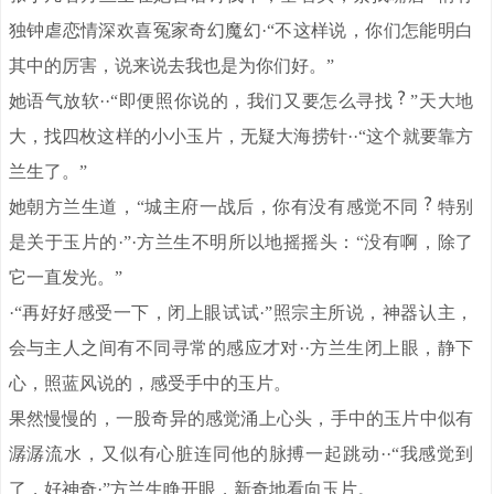
独钟虐恋情深欢喜冤家奇幻魔幻·“不这样说，你们怎能明白
其中的厉害，说来说去我也是为你们好。”
她语气放软··“即便照你说的，我们又要怎么寻找
”天大地
大，找四枚这样的小小玉片，无疑大海捞针··“这个就要靠方
兰生了。”
她朝方兰生道，“城主府一战后，你有没有感觉不同
特别
是关于玉片的·”·方兰生不明所以地摇摇头：“没有啊，除了
它一直发光。”
·“再好好感受一下，闭上眼试试·”照宗主所说，神器认主，
会与主人之间有不同寻常的感应才对··方兰生闭上眼，静下
心，照蓝风说的，感受手中的玉片。
果然慢慢的，一股奇异的感觉涌上心头，手中的玉片中似有
潺潺流水，又似有心脏连同他的脉搏一起跳动··“我感觉到
了，好神奇·”方兰生睁开眼，新奇地看向玉片。