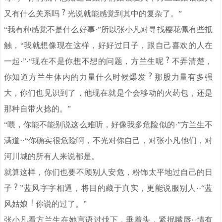
又有什么关系吗
光说就能感觉到其中的复杂了。”
“我有种感觉不是什么好事·”所以张小凡对寻找樱花佩有些抵
触，“我就想像现在这样，好好过日子，跟自己喜欢的人在
一起·”·“现在不是你想不想的问题，方兰生呢
不弄清楚，
你知道方兰生体内的力量什么时候爆发
那股力量有多强
大，你们也见识到了，他现在就是个会移动的火药包，还是
那种自带火捻的。”
“喂，你能不能别说这么难听，好像我多危险似的·”方兰生不
满道··“你确实很危险啊，不光对你自己，对张小凡他们，对
河川城的所有人来说都是。
就算这样，你们也要不顾别人安危，粉饰太平地过自己的日
子
”蓝风字字相逼，将目的藏于真实，更能说服别人··“蓝
风姑娘
你说的过了。”
张小凡看方兰生在她言语讨伐下，垂着头，紧抿嘴唇··情有