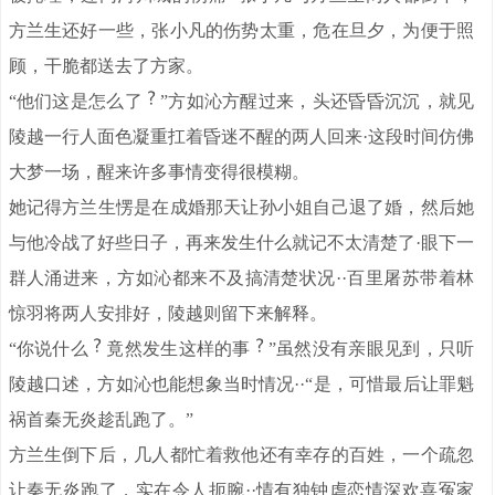
方兰生还好一些，张小凡的伤势太重，危在旦夕，为便于照
顾，干脆都送去了方家。
“他们这是怎么了
”方如沁方醒过来，头还昏昏沉沉，就见
陵越一行人面色凝重扛着昏迷不醒的两人回来·这段时间仿佛
大梦一场，醒来许多事情变得很模糊。
她记得方兰生愣是在成婚那天让孙小姐自己退了婚，然后她
与他冷战了好些日子，再来发生什么就记不太清楚了·眼下一
群人涌进来，方如沁都来不及搞清楚状况··百里屠苏带着林
惊羽将两人安排好，陵越则留下来解释。
“你说什么
竟然发生这样的事
”虽然没有亲眼见到，只听
陵越口述，方如沁也能想象当时情况··“是，可惜最后让罪魁
祸首秦无炎趁乱跑了。”
方兰生倒下后，几人都忙着救他还有幸存的百姓，一个疏忽
让秦无炎跑了，实在令人扼腕··情有独钟虐恋情深欢喜冤家