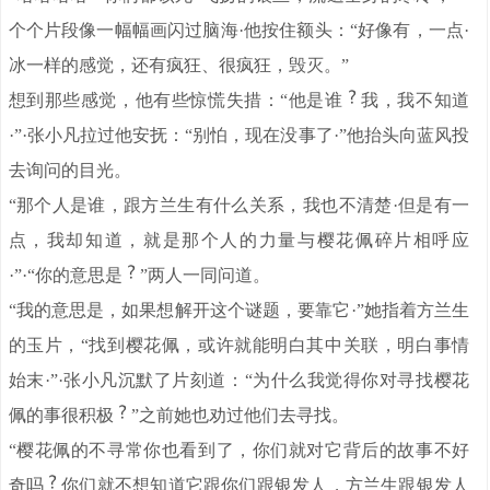
个个片段像一幅幅画闪过脑海·他按住额头：“好像有，一点·
冰一样的感觉，还有疯狂、很疯狂，毁灭。”
想到那些感觉，他有些惊慌失措：“他是谁
我，我不知道
·”·张小凡拉过他安抚：“别怕，现在没事了·”他抬头向蓝风投
去询问的目光。
“那个人是谁，跟方兰生有什么关系，我也不清楚·但是有一
点，我却知道，就是那个人的力量与樱花佩碎片相呼应
·”·“你的意思是
”两人一同问道。
“我的意思是，如果想解开这个谜题，要靠它·”她指着方兰生
的玉片，“找到樱花佩，或许就能明白其中关联，明白事情
始末·”·张小凡沉默了片刻道：“为什么我觉得你对寻找樱花
佩的事很积极
”之前她也劝过他们去寻找。
“樱花佩的不寻常你也看到了，你们就对它背后的故事不好
奇吗
你们就不想知道它跟你们跟银发人，方兰生跟银发人