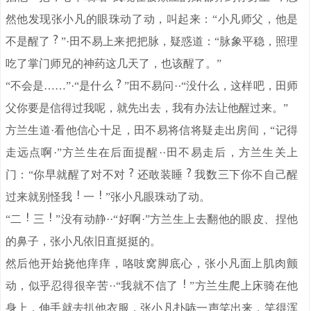
然他发现张小凡的眼珠动了动，叫起来：“小凡师父，他是
不是醒了
”·田不易上来把把脉，疑惑道：“脉象平稳，照理
吃了掌门师兄的神药这几天了，也该醒了。”
“不会是……”·“是什么
”田不易问··“没什么，这样吧，田师
父你要是信得过我呢，就先出去，我有办法让他醒过来。”
方兰生道·看他信心十足，田不易将信将疑走出房间，“记得
走远点啊·”方兰生在后面提醒··田不易走后，方兰生关上
门：“你早就醒了对不对
还敢装睡
我数三下你不自己醒
过来就别怪我
一
”张小凡眼珠动了动。
“二
三
”没有动静··“好啊·”方兰生上去翻他的眼皮、捏他
的鼻子，张小凡依旧直挺挺的。
然后他开始挠他痒痒，咯吱窝脚底心，张小凡面上肌肉颤
动，似乎忍得很辛苦··“我就不信了
”方兰生爬上床骑在他
身上，伸手就去扒他衣服，张小凡扑哧一声笑出来，笑得浑