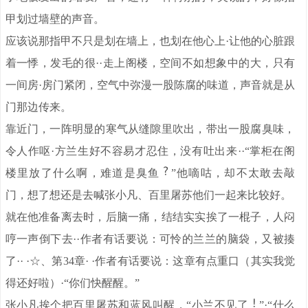
甲划过墙壁的声音。
应该说那指甲不只是划在墙上，也划在他心上·让他的心脏跟
着一悸，发毛的很··走上阁楼，空间不如想象中的大，只有
一间房·房门紧闭，空气中弥漫一股陈腐的味道，声音就是从
门那边传来。
靠近门，一阵明显的寒气从缝隙里吹出，带出一股腐臭味，
令人作呕·方兰生好不容易才忍住，没有吐出来··“掌柜在阁
楼里放了什么啊，难道是臭鱼
”他嘀咕，却不太敢去敲
门，想了想还是去喊张小凡、百里屠苏他们一起来比较好。
就在他准备离去时，后脑一痛，结结实实挨了一棍子，人闷
哼一声倒下去··作者有话要说：可怜的兰兰的脑袋，又被揍
了·· ·☆、第34章· ·作者有话要说：这章有点重口（其实我觉
得还好啦）·“你们快醒醒。”
张小凡挨个把百里屠苏和蓝风叫醒，“小兰不见了
”·“什么