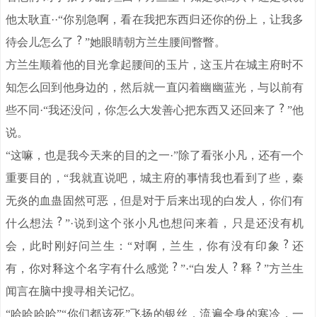
他太耿直··“你别急啊，看在我把东西归还你的份上，让我多
待会儿怎么了
”她眼睛朝方兰生腰间瞥瞥。
方兰生顺着他的目光拿起腰间的玉片，这玉片在城主府时不
知怎么回到他身边的，然后就一直闪着幽幽蓝光，与以前有
些不同·“我还没问，你怎么大发善心把东西又还回来了
”他
说。
“这嘛，也是我今天来的目的之一·”除了看张小凡，还有一个
重要目的，“我就直说吧，城主府的事情我也看到了些，秦
无炎的血蛊固然可恶，但是对于后来出现的白发人，你们有
什么想法
”·说到这个张小凡也想问来着，只是还没有机
会，此时刚好问兰生：“对啊，兰生，你有没有印象
还
有，你对释这个名字有什么感觉
”·“白发人
释
”方兰生
闻言在脑中搜寻相关记忆。
“哈哈哈哈”“你们都该死”飞扬的银丝，流遍全身的寒冷，一