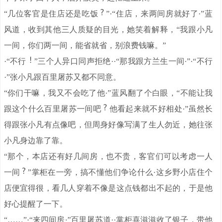
“几位客官是住店还是吃饭
”·“住店，来两间房就好了·”蓝
风道，收到其他三人质疑的目光，她笑着解释，“我跟小凡
一间，你们两一间，能省就省，别浪费钱嘛。”
·“不行
”三个人异口同声拒绝··“那我跟方兰生一间·”·“不行
·”张小凡跟百里屠苏又都不同意。
“你们干嘛，我又不会吃了他·”蓝风翻了个白眼，“不能让我
跟这个什么百里屠苏一间吧
他看起来就不好相处·”虽然长
得跟张小凡有点像吧，但周身好像写满了生人勿近，她往张
小凡身边靠了靠。
“那个，本店还有好几间房，也不贵，客官们可以考虑一人
一间
”掌柜在一旁，搞不懂他们争论什么·这乡野小店住个
店便宜得很，看几人穿着不像是这点钱都出不起的，于是他
好心提醒了一下。
“……”·“来四间房·”百里屠苏道··掌柜喜滋滋收了银子，带他