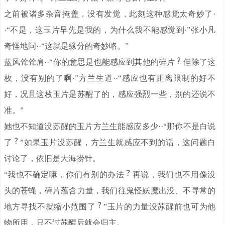
之前被诸多杂音掩盖，没有发觉，此刻这种感觉太奇妙了·
·“不是，这玉片早先是我的，为什么我不能感觉到·”张小凡
奇怪地问··“这就是缘分的奇妙咯。”
蓝风耸耸肩··“你的意思是也能感应到其他的碎片
但除了这
枚，没有别的了啊·”方兰生道··“感应也有距离限制的好不
好，况且这枚玉片是苏醒了的，感应强烈一些，别的还说不
准。”
她也不知道没苏醒的玉片方兰生能感应多少··“那你不是白说
了
”如果玉片没苏醒，方兰生就感应不到的话，这问题白
讨论了，依旧是大海捞针。
“我也不确定嘛，你们有别的办法
再说，我们也不用像没
头的苍蝇，碎片蕴含力量，我们往鬼怪妖魔出没、不寻常的
地方寻找不就缩小范围了
”玉片的力量没苏醒前也可为他
物所用，只不过苏醒后就会归主。