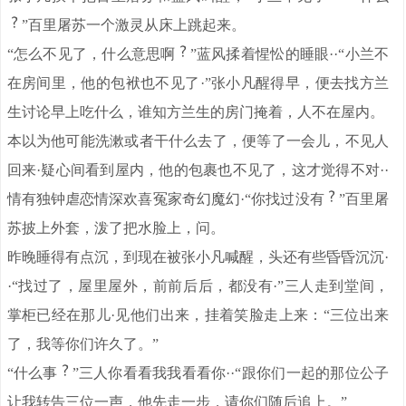
”百里屠苏一个激灵从床上跳起来。
“怎么不见了，什么意思啊
”蓝风揉着惺忪的睡眼··“小兰不
在房间里，他的包袱也不见了·”张小凡醒得早，便去找方兰
生讨论早上吃什么，谁知方兰生的房门掩着，人不在屋内。
本以为他可能洗漱或者干什么去了，便等了一会儿，不见人
回来·疑心间看到屋内，他的包裹也不见了，这才觉得不对··
情有独钟虐恋情深欢喜冤家奇幻魔幻·“你找过没有
”百里屠
苏披上外套，泼了把水脸上，问。
昨晚睡得有点沉，到现在被张小凡喊醒，头还有些昏昏沉沉·
·“找过了，屋里屋外，前前后后，都没有·”三人走到堂间，
掌柜已经在那儿·见他们出来，挂着笑脸走上来：“三位出来
了，我等你们许久了。”
“什么事
”三人你看看我我看看你··“跟你们一起的那位公子
让我转告三位一声，他先走一步，请你们随后追上。”