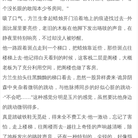
个没长眼的敢闯本少爷房间。”
吸了口气，方兰生拿起蜡烛开门沿着地上的痕迹找过去··外
面比屋里要亮些，老旧的木板在他脚下发出咯吱的声音，在
静夜里特别响亮，不过却没人被吵醒。
他一路跟着斑点走到一个梯口，把蜡烛靠近些，那些斑点往
楼梯上去·他记得白天看到的时候，这客栈二层是阁楼，大概
老板为了充分利用空间，把阁楼也做了客房。
方兰生抬头往黑黝黝的梯口看去，忽然一股异样袭来·诡异阴
森中夹杂着微弱的跳动，与他脉搏同步的好似心脏的跳动·
·“不会吧……”这种感觉分明是玉片的感觉，虽然要比他身边
的跳动微弱得多。
真是踏破铁鞋无觅处，得来全不费工夫·他一激动，忘记了害
怕，走上楼梯，往阁楼而去··越往上奇怪的声响越清晰，除
了地板发出的咯吱声音，还有一种特别的，尖锐的，好像指