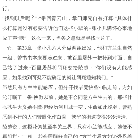
行。”
“找到以后呢
”·“带回青云山，掌门师兄自有打算·”具体什
么打算是没有必要告诉他们这些小辈的··张小凡满怀心事地
应了声“嗯”，这么一来，当务之急就是寻找玉片了。
· ·☆、第33章· ·张小凡六人分做两组出发，他和方兰生自然
一组，曾书书本来要凑过来，被百里屠苏一把拎到对面，自
己站了过来··百里屠苏将阿翔交给陵越：“你们没有人能感
应，如果找到可疑不能确定的就让阿翔通知我们。”
虽然只有方兰生能感应，但分开找毕竟快些··临走前，方如
沁叮嘱了一番·换做以前，她是不会同意方兰生去的，那些什
么苍生大义她不懂·但经历河川城一变，生命如此脆弱，曾熟
悉到不行的人们转眼化作白骨，繁华的街道变得冷冷清清。
陵越说，这樱花佩甚至事关三界，只有小兰能感应，她便不
再阻拦··“二姐，我会照顾好自己的·”方兰生看方如沁强忍着