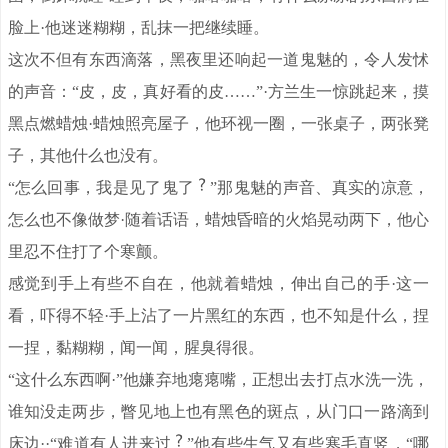
脸上·他迷迷糊糊，乱抹一把继续睡。
这次不但有东西滴落，黑夜里还响起一道鬼魅的，令人发怵
的声音：“皮，皮，真好看的皮……”·方兰生一惊跳起来，摸
黑点燃蜡烛·蜡烛照亮屋子，他环视一圈，一张桌子，两张凳
子，其他什么也没有。
“怎么回事，我是见了鬼了
”那鬼魅的声音、真实的凉意，
怎么也不像做梦·随着话语，蜡烛昏暗的火焰晃动两下，他心
里忍不住打了个寒颤。
感觉到手上有些不自在，他就着蜡烛，伸出自己的手·这一
看，吓得不轻·手上沾了一片黑红的东西，也不知是什么，捏
一捏，黏糊糊，闻一闻，腥臭得很。
“这什么东西啊·”他嫌弃地瘪瘪嘴，正想出去打点水洗一洗，
谁知没走两步，瞥见地上也有黑色的斑点，从门口一路滴到
床边··“难道有人进来过
”他有些生气又有些寒毛直竖，“哪