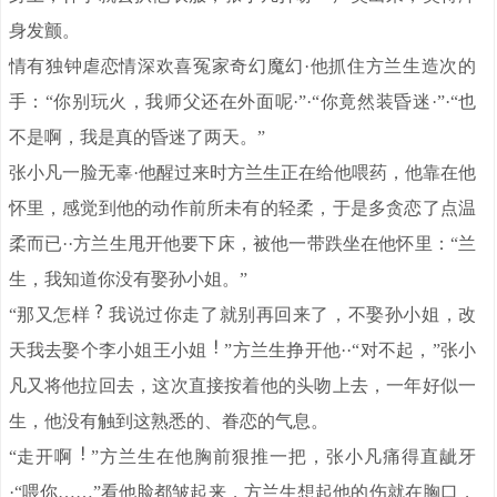
身发颤。
情有独钟虐恋情深欢喜冤家奇幻魔幻·他抓住方兰生造次的
手：“你别玩火，我师父还在外面呢·”·“你竟然装昏迷·”·“也
不是啊，我是真的昏迷了两天。”
张小凡一脸无辜·他醒过来时方兰生正在给他喂药，他靠在他
怀里，感觉到他的动作前所未有的轻柔，于是多贪恋了点温
柔而已··方兰生甩开他要下床，被他一带跌坐在他怀里：“兰
生，我知道你没有娶孙小姐。”
“那又怎样
我说过你走了就别再回来了，不娶孙小姐，改
天我去娶个李小姐王小姐
”方兰生挣开他··“对不起，”张小
凡又将他拉回去，这次直接按着他的头吻上去，一年好似一
生，他没有触到这熟悉的、眷恋的气息。
“走开啊
”方兰生在他胸前狠推一把，张小凡痛得直龇牙
·“喂你……”看他脸都皱起来，方兰生想起他的伤就在胸口，