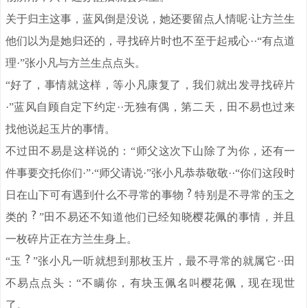
关于归主这事，蓝风倒是没说，她还要留点人情呢·让方兰生
他们以为是她归还的，寻找碎片时也不至于起戒心··“有点道
理·”张小凡与方兰生点点头。
“好了，事情就这样，等小凡康复了，我们就出发寻找碎片
·”蓝风自顾自定下约定··无独有偶，第二天，田不易也过来
找他说起玉片的事情。
不过田不易是这样说的：“师父这次下山除了为你，还有一
件事要交托你们·”·“师父请说·”张小凡恭恭敬敬··“你们这段时
日在山下可有遇到什么不寻常的事物
特别是不寻常的玉之
类的
”田不易还不知道他们已经知晓樱花佩的事情，并且
一枚碎片正在方兰生身上。
“玉
”张小凡一听就想到那枚玉片，最不寻常的就属它··田
不易点点头：“不瞒你，有块玉佩名叫樱花佩，现在现世
了。