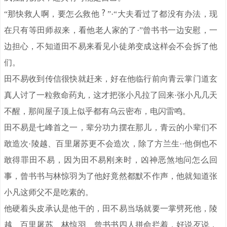
“那快救人啊，要怎么救他
”·“大夫看过了都没有办法，现
在只有等田师叔来，看他老人家的了·”曾书书一边安慰，一
边担心，不知道田不易来看见小徒弟变成这样会不会拆了他
们。
田不易收到传信很快就赶来，好在他临行前向青云掌门道玄
真人讨了一粒救命药丸，这才把张小凡拉了回来·张小凡几天
不醒，那间屋子顶上似乎都有乌云密布，电闪雷鸣。
田不易是七峰首之一，辈分功力摆在那儿，青云的小辈们不
敢造次·陵越、百里屠苏更不会造次，除了方兰生··他倒也不
敢得罪田不易，因为田不易刚来时，凶神恶煞地问怎么回
事，曾书书与林惊羽为了他好竟然都默不作声，他就知道张
小凡这师父不是吃素的。
他硬着头皮承认是他干的，田不易当场就要一掌劈死他，陵
越、百里屠苏、林惊羽、曾书书四人拼命拦着，好说歹说，