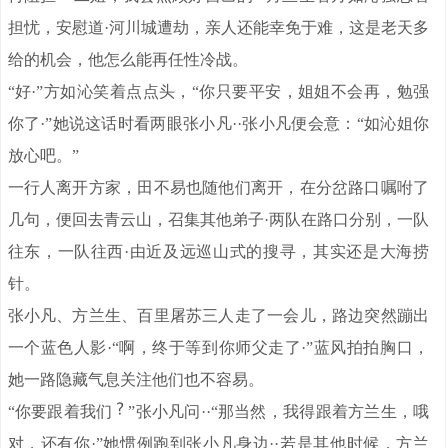
担忧，安慰道·河川城遭劫，亲人还能幸免于难，这是老天多
给的机会，他怎么能再任性冷战。
“好·”方如沁笑着点点头，“你只要平安，姐姐不会再，勉强
你了·”她说这话时看两眼张小凡··张小凡便会意：“如沁姐你
放心吧。”
一行人离开方家，田不易也随他们离开，在分岔路口嘱咐了
几句，便回去青云山，召集其他弟子·两队在路口分别，一队
往东，一队往西·由近及远巡山式的搜寻，其实还是大海捞
针。
张小凡、方兰生、百里屠苏三人走了一会儿，路边突然蹦出
一个蓝色人影·“啊，终于等到你师父走了·”蓝风拍拍胸口，
她一路隐藏气息关注他们也不容易。
“你要跟着我们
”张小凡问··“那当然，我得跟着方兰生，哦
对，还有你·”她惯例跑到张小凡身边··若是其他时候，方兰