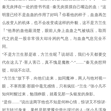
秦无炎摔在一处的曾书书道··秦无炎摸摸自己嘴边的血：“这
明显已经不是血蛊的作用了好吗
你看他的样子，血蛊再怎
么改变人的机体，也不会改变成这样的外貌，这不是方兰生
”他养的蛊他最清楚，眼前人身上血蛊之气被镇压，取而
代之的是一股非常强大却冷冽的气息，与血蛊气息完全不
同。
“不是方兰生那是谁，方兰生呢
说胡话，我们今天都要交
代在这儿了·害人害己，真不愧是魔教·”·“……”秦无炎想辩
驳，却说不出话。
“方兰生”放下手，向他们走来，如同魔神，两人与他对视一
眼，不寒而栗·那眼中毫无感情，只有疯狂··“兰生·”张小凡不
知何时醒过来，勉强睁眼，就看见那一头银发的身影。
“是你……”说出这两字他也不知是何种心情，惊讶又不惊讶·
对方转过身来，果然是那梦魇中曾出现过的人··张小凡浑身