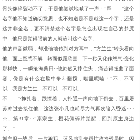
骨头像碎裂动不了，于是他尝试地喊了一声：“释……”这个
名字他不知道确切意思，也不知道是不是就这一个字，还是
这并非全名，更不清楚这个名字是怎么出现在自己的梦魇
中，他只是觉得眼前的人就该叫这个名字。
他的声音微弱，却准确地传到对方耳中，“方兰生”转头看向
他，面上疑惑不解，转而似露欣喜，下一秒又化作怒气·变化
那样快，一瞬沧海桑田··他忽然又捧住头，痛苦得扭曲了面
容，像是有什么在脑中争斗翻搅，嘴里呢喃：“不，不可
以，我是方兰生，不可以，不可以。
不……”·挣扎着、跌撞着，人扑通一声向地下倒去，百里屠
苏冲过去接住他，这边张小凡也耗尽力气再次陷入昏迷··· ·
☆、第31章· ·“禀宗主，樱花佩碎片觉醒，回到原主身边
了。”
城主府一战后，一片狼藉，蓝风趁乱去帮忙收拾残局时，闪