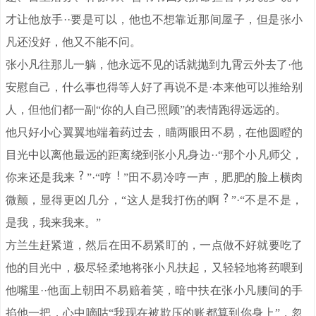
才让他放手··要是可以，他也不想靠近那间屋子，但是张小
凡还没好，他又不能不问。
张小凡往那儿一躺，他永远不见的话就抛到九霄云外去了·他
安慰自己，什么事也得等人好了再说不是·本来他可以推给别
人，但他们都一副“你的人自己照顾”的表情跑得远远的。
他只好小心翼翼地端着药过去，瞄两眼田不易，在他圆瞪的
目光中以离他最远的距离绕到张小凡身边··“那个小凡师父，
你来还是我来
”·“哼
”田不易冷哼一声，肥肥的脸上横肉
微颤，显得更凶几分，“这人是我打伤的啊
”·“不是不是，
是我，我来我来。”
方兰生赶紧道，然后在田不易紧盯的，一点做不好就要吃了
他的目光中，极尽轻柔地将张小凡扶起，又轻轻地将药喂到
他嘴里··他面上朝田不易赔着笑，暗中扶在张小凡腰间的手
掐他一把，心中嘀咕“我现在被欺压的账都算到你身上”，忽