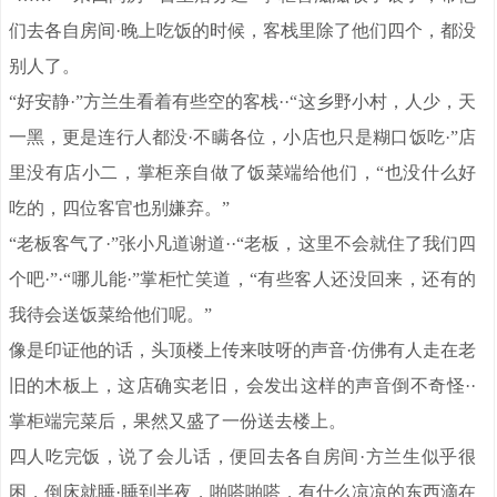
们去各自房间·晚上吃饭的时候，客栈里除了他们四个，都没
别人了。
“好安静·”方兰生看着有些空的客栈··“这乡野小村，人少，天
一黑，更是连行人都没·不瞒各位，小店也只是糊口饭吃·”店
里没有店小二，掌柜亲自做了饭菜端给他们，“也没什么好
吃的，四位客官也别嫌弃。”
“老板客气了·”张小凡道谢道··“老板，这里不会就住了我们四
个吧·”·“哪儿能·”掌柜忙笑道，“有些客人还没回来，还有的
我待会送饭菜给他们呢。”
像是印证他的话，头顶楼上传来吱呀的声音·仿佛有人走在老
旧的木板上，这店确实老旧，会发出这样的声音倒不奇怪··
掌柜端完菜后，果然又盛了一份送去楼上。
四人吃完饭，说了会儿话，便回去各自房间·方兰生似乎很
困，倒床就睡·睡到半夜，啪嗒啪嗒，有什么凉凉的东西滴在