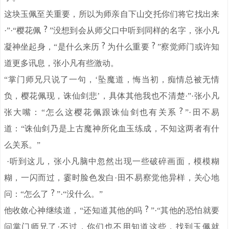
这块玉佩至关重要，所以为师亲自下山交托你们将它找出来
·”·“樱花佩
”没想到会从师父口中听到同样的名字，张小凡
凝神坐起身，“是什么来历
为什么重要
”察觉师门或许知
道更多讯息，张小凡有些激动。
“掌门师兄只说了一句，‘坠魔道，悔当初，痴情总被无情
负，樱花佩现，诛仙剑悲’，具体其他我也不清楚·”·张小凡
张大嘴：“怎么这樱花佩跟诛仙剑也有关系
”·田不易
道：“诛仙剑乃是上古魔神所化血玉练成，不知这两者有什
么关系。”
·听到这儿，张小凡脑中忽然出现一些破碎画面，模模糊
糊，一闪而过，霎时脸色发白·田不易察觉他异样，关心地
问：“怎么了
”·“没什么。”
他收敛心神继续道，“还知道其他的吗
”·“其他的恐怕就要
问掌门师兄了·不过，你们也不用知道这些，找到玉佩就