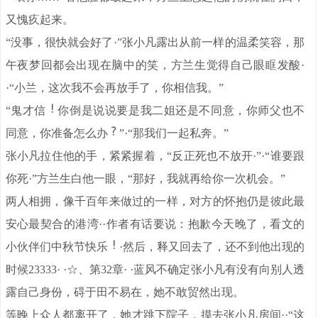
又愧疚起来。
“没事，很快就会好了·”张小凡露出从前一样的温柔笑容，那
午夜梦回都会出现在脑中的笑，方兰生觉得自己眼眶发酸·
·“小兰，这次我不会再放手了，你相信我。”
“鬼才信
你倒是说说要是我二姐还是不同意，你师父也不
同意，你准备怎么办
”·“那我们一起私奔。”
张小凡拉住他的手，紧紧握着，“反正死也不放开·”·“谁要跟
你死·”方兰生白他一眼，“那好，我就再给你一次机会。”
两人相拥，像千百年来做过的一样，对方的怀抱仍是彼此最
安心最契合的港湾··作者有话要说：抱歉今天晚了，看文的
小伙伴们中秋节快乐
·然后，释又回去了，还不到他出现的
时候23333· ·☆、第32章· ·蓝风不确定张小凡有没有向别人透
露自己身份，碍于田不易在，她不敢贸然出现。
等晚上众人都离开了，她才跳下院子，摸去张小凡房间··“这