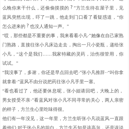
么晚你来干什么，还偷偷摸摸的
”方兰生待在屋子里，见
蓝风突然出现，吓了一跳，他走到门口看了看疑惑道，“你
怎么进来的
也没人通知一声。”
“哎，那些都是不重要的事，我来看看小凡·”她像在自己家熟
门熟路，直接往张小凡床边走去，掏出一只小瓷瓶，递给张
小凡，“这个是我们……我家特藏的灵药，治伤很管用，你
试试。”
“我没事了，多谢，你还是早点回去吧·”张小凡推辞··“叫你拿
就拿着·”蓝风不由分说把药往张小凡手里一塞。
“看也看过了，他还要休息呢，张小姐请回吧，大晚上的，
男女授受不亲·”看蓝风对张小凡不同寻常的关心，两人亲密
的样子，方兰生心里吃味得很。
他们有一年没见，这一年里，方兰生听张小凡说蓝风一直跟
着他们·对于张小凡的坦白，方兰生不知是该高兴，还是该说