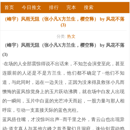
首页
今日推文
排行
完本
搜索
（峰宇）风雨无阻（张小凡X方兰生，樱空释） by 风花不落
(3)
分类:
热文
（峰宇）风雨无阻（张小凡X方兰生，樱空释） by 风花不落
(3)
·在场的人全部震惊得说不出话来，不知怎会演变至此，甚至
连眼前的人还是不是方兰生，他们都不确定了··他们不知
道，与此同时，远在一边关注，正因为没来得及救张小凡而
懊悔的蓝风惊觉身上的玉片跃动沸腾，就在场中白发人出现
的一瞬间，玉片中白蓝的光芒冲天而起，一股力量与那人相
呼应，引动一支直接天际的蓝色光柱。
蓝风捂住嘴，才没惊叫出声··而千里之外，青云山也出现异
动·道玄真人与其他六峰之首齐聚幻月洞府，诛仙剑震动鸣