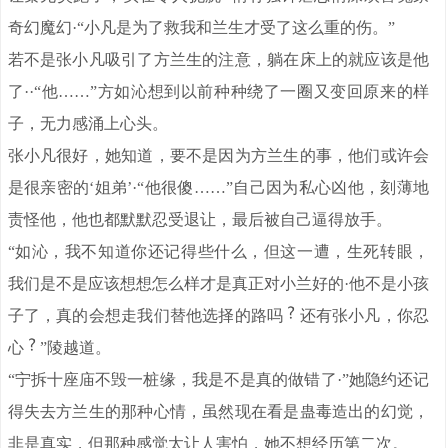
奇幻魔幻·“小凡是为了救我和兰生才受了这么重的伤。”
若不是张小凡吸引了方兰生的注意，躺在床上的就应该是他
了··“他……”方如沁想到以前种种绕了一圈又变回原来的样
子，无力感涌上心头。
张小凡很好，她知道，要不是因为方兰生的事，他们或许会
是很亲密的‘姐弟’·“他很傻……”自己因为私心凶他，刻薄地
责怪他，他也都默默忍受退让，最后被自己逼得放手。
“如沁，我不知道你还记得些什么，但这一遭，生死转眼，
我们是不是应该想想怎么样才是真正对小兰好的·他不是小孩
子了，真的会想走我们替他选择的路吗
还有张小凡，你忍
心
”陵越道。
“宁拆十座庙不毁一桩缘，我是不是真的做错了·”她隐约还记
得失去方兰生的那种心情，虽然现在看是蛊毒造出的幻觉，
非是真实，但那种感觉太让人害怕，她不想经历第二次。