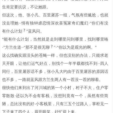
生肯定要抗议，不让她跟。
但这次，他、张小凡、百里屠苏一组，气氛有些尴尬，也就
没去理她··情有独钟虐恋情深欢喜冤家奇幻魔幻·“你们有没
有什么计划
”蓝风问。
“能有什么计划，当然就是走到哪里问到哪里，找到哪里咯
·”方兰生道··“那不是很无聊
”·“你以为是观光的啊。”
这么找确实跟没头的苍蝇一样，但也没别的办法，只能求老
天开眼，让他们运气好点，别找个一年半载都找不到··四人
同行，百里屠苏话不多，张小凡大约由于百里屠苏的原因话
也不多，一路就蓝风跟方兰生两人有一茬没一茬的聊着。
很快他们来到出了河川城的第一个小村，村子不大，住户零
零散散·还以为不会有客栈，没想到竟有一个，虽然有些简
陋，总比没有的好·小客栈里，只有三五个过路人，掌柜见一
下子来了四个人，眉开眼笑，赶忙迎上来。